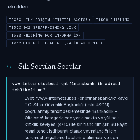
teknikleri.
TA0001 İLK ERIŞIM (INITIAL ACCESS)
T1566 PHISHING
T1566.002 SPEARPHISHING LINK
T1598 PHISHING FOR INFORMATION
T1078 GEÇERLI HESAPLAR (VALID ACCOUNTS)
Sık Sorulan Sorular
vww-internetsubesi-qnbflnansbank.tk adresi
tehlikeli mi?
Evet. "vww-internetsubesi-qnbflnansbank.tk" kaydı
T.C. Siber Güvenlik Başkanlığı (eski USOM)
doğrulanmış tehdit beslemesinde "Bankacılık -
Oltalama" kategorisinde yer almakta ve yüksek
kritiklik seviyesi (4/10) ile sınıflandırılmıştır. Bu kayıt
resmi tehdit istihbaratı olarak yayımlandığı için
kurumsal engelleme listelerine alınması ve son