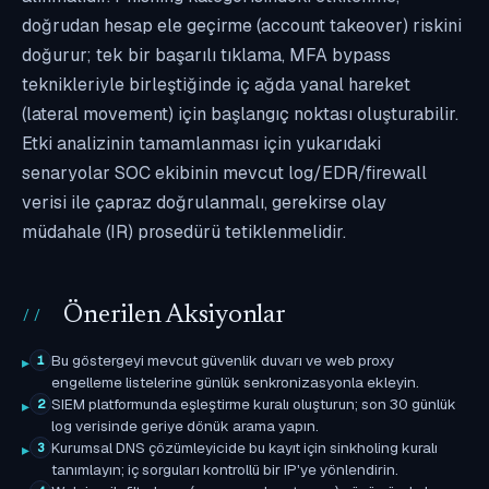
doğrudan hesap ele geçirme (account takeover) riskini
doğurur; tek bir başarılı tıklama, MFA bypass
teknikleriyle birleştiğinde iç ağda yanal hareket
(lateral movement) için başlangıç noktası oluşturabilir.
Etki analizinin tamamlanması için yukarıdaki
senaryolar SOC ekibinin mevcut log/EDR/firewall
verisi ile çapraz doğrulanmalı, gerekirse olay
müdahale (IR) prosedürü tetiklenmelidir.
Önerilen Aksiyonlar
Bu göstergeyi mevcut güvenlik duvarı ve web proxy
1
engelleme listelerine günlük senkronizasyonla ekleyin.
SIEM platformunda eşleştirme kuralı oluşturun; son 30 günlük
2
log verisinde geriye dönük arama yapın.
Kurumsal DNS çözümleyicide bu kayıt için sinkholing kuralı
3
tanımlayın; iç sorguları kontrollü bir IP'ye yönlendirin.