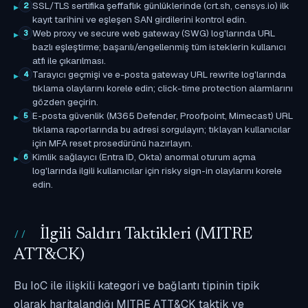
SSL/TLS sertifika şeffaflık günlüklerinde (crt.sh, censys.io) ilk
2
kayıt tarihini ve eşleşen SAN girdilerini kontrol edin.
Web proxy ve secure web gateway (SWG) log'larında URL
3
bazlı eşleştirme; başarılı/engellenmiş tüm isteklerin kullanıcı
atfı ile çıkarılması.
Tarayıcı geçmişi ve e-posta gateway URL rewrite log'larında
4
tıklama olaylarını korele edin; click-time protection alarmlarını
gözden geçirin.
E-posta güvenlik (M365 Defender, Proofpoint, Mimecast) URL
5
tıklama raporlarında bu adresi sorgulayın; tıklayan kullanıcılar
için MFA reset prosedürünü hazırlayın.
Kimlik sağlayıcı (Entra ID, Okta) anormal oturum açma
6
log'larında ilgili kullanıcılar için risky sign-in olaylarını korele
edin.
İlgili Saldırı Taktikleri (MITRE
ATT&CK)
Bu IoC ile ilişkili kategori ve bağlantı tipinin tipik
olarak haritalandığı MITRE ATT&CK taktik ve