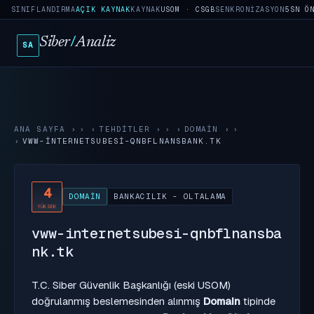
SINIFLANDIRMA
AÇIK KAYNAK
KAYNAK
USOM · CSGB
SENKRONIZASYON
5SN Ö
Siber
/
Analiz
SA
ANA SAYFA
›
TEHDITLER
›
DOMAIN
›
VWW-INTERNETSUBESI-QNBFLNANSBANK.TK
4
DOMAIN
BANKACILIK - OLTALAMA
YÜKSEK
vww-internetsubesi-qnbflnansba
nk.tk
T.C. Siber Güvenlik Başkanlığı (eski USOM)
doğrulanmış beslemesinden alınmış
Domain
tipinde