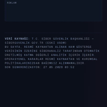
VERI KAYNAĞI:
T.C. SIBER GÜVENLIK BAŞKANLIĞI —
SIBERGUVENLIK.GOV.TR
(ESKI USOM)
BU SAYFA, RESMI KAYNAKTAN ALINAN HAM GÖSTERGE
VERISININ ÜZERINE SIBERANALIZ TARAFINDAN OTOMATIK
ÜRETILMIŞ KATMA DEĞERLI ANALITIK IÇERIK IÇERIR.
OPERASYONEL KARARLAR RESMI KAYNAKTAN VE KURUMSAL
POLITIKALARINIZDAN BAĞIMSIZ ALINMAMALIDIR.
SON SENKRONIZASYON: 27.05.2026 03:52