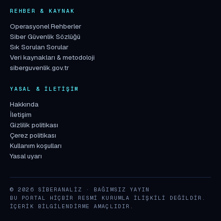
REHBER & KAYNAK
Operasyonel Rehberler
Siber Güvenlik Sözlüğü
Sık Sorulan Sorular
Veri kaynakları & metodoloji
siberguvenlik.gov.tr
YASAL & İLETIŞIM
Hakkında
İletişim
Gizlilik politikası
Çerez politikası
Kullanım koşulları
Yasal uyarı
© 2026 SIBERANALIZ · BAĞIMSIZ YAYIN
BU PORTAL HIÇBIR RESMI KURUMLA ILIŞKILI DEĞILDIR.
İÇERIK BILGILENDIRME AMAÇLIDIR.