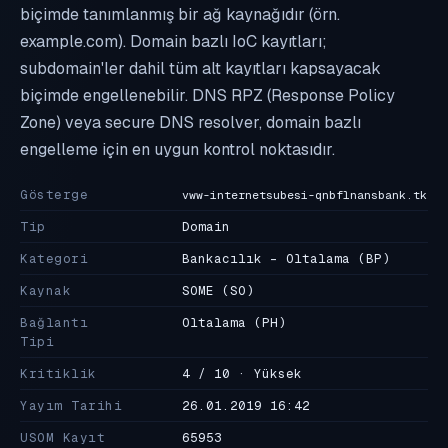
biçimde tanımlanmış bir ağ kaynağıdır (örn.
example.com). Domain bazlı IoC kayıtları;
subdomain'ler dahil tüm alt kayıtları kapsayacak
biçimde engellenebilir. DNS RPZ (Response Policy
Zone) veya secure DNS resolver, domain bazlı
engelleme için en uygun kontrol noktasıdır.
Gösterge
vww-internetsubesi-qnbflnansbank.tk
Tip
Domain
Kategori
Bankacılık - Oltalama
(BP)
Kaynak
SOME
(SO)
Bağlantı
Oltalama
(PH)
Tipi
Kritiklik
4 / 10 · Yüksek
Yayım Tarihi
26.01.2019 16:42
USOM Kayıt
65953