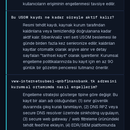
kullanıcıların erişiminin engellenmesi tavsiye edilir.
Bu USOM kaydı ne kadar süreyle aktif kalır?
Resmi tehdit kaydı, kaynak kurum tarafından
kaldırılana veya temizlendiği doğrulanana kadar
aktif kalır. SiberAnaliz veri seti USOM beslemesi ile
günde birden fazla kez senkronize edilir; kaldırılan
kayıtlar otomatik olarak arşive alınır ve detay
sayfaları "tarihsel kayıt" olarak işaretlenir. Kurumsal
engelleme politikalarınızda bu kayıt için en az 90
günlük bir gözetim penceresi tutmanız önerilir.
vww-internetsubesi-qnbflnansbank.tk adresini
kurumsal ortamımda nasıl engellerim?
Engelleme stratejisi gösterge tipine göre değişir. Bu
kayıt bir alan adı olduğundan: (1) sınır güvenlik
duvarında çıkış kuralı tanımlayın, (2) DNS RPZ veya
secure DNS resolver üzerinde sinkholing uygulayın,
(3) secure web gateway / web filtreleme ürünündeki
tehdit feed'ine ekleyin, (4) EDR/SIEM platformunda