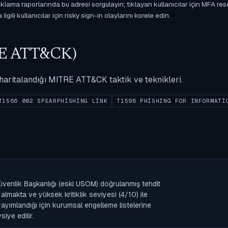
ama raporlarında bu adresi sorgulayın; tıklayan kullanıcılar için MFA res
gili kullanıcılar için risky sign-in olaylarını korele edin.
ITRE ATT&CK)
ak haritalandığı MITRE ATT&CK taktik ve teknikleri.
T1566.002 SPEARPHISHING LINK
T1598 PHISHING FOR INFORMATI
venlik Başkanlığı (eski USOM) doğrulanmış tehdit
lmakta ve yüksek kritiklik seviyesi (4/10) ile
k yayımlandığı için kurumsal engelleme listelerine
iye edilir.