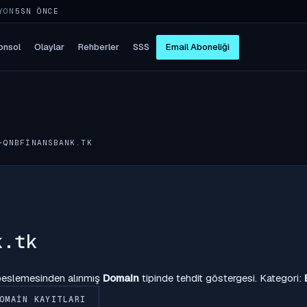
YON
5SN ÖNCE
onsol
Olaylar
Rehberler
SSS
Email Aboneliği
-QNBFINANSBANK.TK
k.tk
 beslemesinden alınmış
Domain
tipinde tehdit göstergesi. Kategori:
OMAIN KAYITLARI