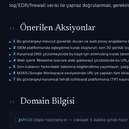
log/EDR/firewall verisi ile çapraz doğrulanmalı, gerekir
Önerilen Aksiyonlar
Bu göstergeyi mevcut güvenlik duvarı ve web proxy engelleme l
1
SIEM platformunda eşleştirme kuralı oluşturun; son 30 günlük l
2
Kurumsal DNS çözümleyicide bu kayıt için sinkholing kuralı tanımla
3
Web içerik filtreleme (secure web gateway) çözümünde bu URL/d
4
Son kullanıcı farkındalık takımına bilgilendirme yayımlayın; çal
5
M365/Google Workspace seviyesinde URL'ye yapılan tüm tıklama ol
6
Bu göstergeyi kurumsal tehdit istihbarat platformuna (TIP) kayna
7
Domain Bilgisi
WHOIS bilgisi hazırlanıyor — yaklaşık 5 dakika içinde hazır o