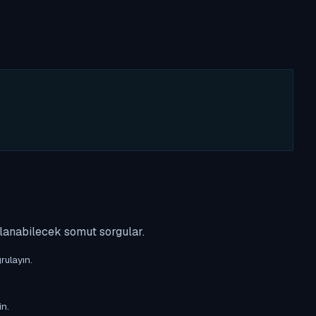
ulanabilecek somut sorgular.
rulayın.
in.