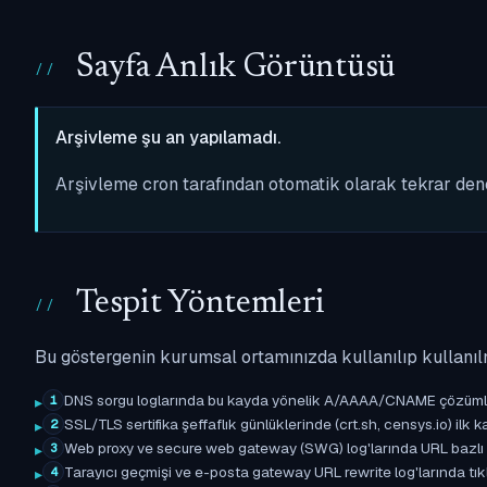
Sayfa Anlık Görüntüsü
Arşivleme şu an yapılamadı.
Arşivleme cron tarafından otomatik olarak tekrar de
Tespit Yöntemleri
Bu göstergenin kurumsal ortamınızda kullanılıp kullanıl
DNS sorgu loglarında bu kayda yönelik A/AAAA/CNAME çözümleme 
1
SSL/TLS sertifika şeffaflık günlüklerinde (crt.sh, censys.io) ilk ka
2
Web proxy ve secure web gateway (SWG) log'larında URL bazlı eşle
3
Tarayıcı geçmişi ve e-posta gateway URL rewrite log'larında tıkl
4