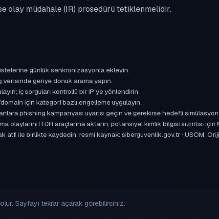
se olay müdahale (IR) prosedürü tetiklenmelidir.
istelerine günlük senkronizasyonla ekleyin.
og verisinde geriye dönük arama yapın.
yın; iç sorguları kontrollü bir IP'ye yönlendirin.
omain için kategori bazlı engelleme uygulayın.
ışanlara phishing kampanyası uyarısı geçin ve gerekirse hedefli simülasyon
aylarını ITDR araçlarına aktarın; potansiyel kimlik bilgisi sızıntısı için
k atfı ile birlikte kaydedin; resmi kaynak: siberguvenlik.gov.tr · USOM. O
lur. Sayfayı tekrar açarak görebilirsiniz.