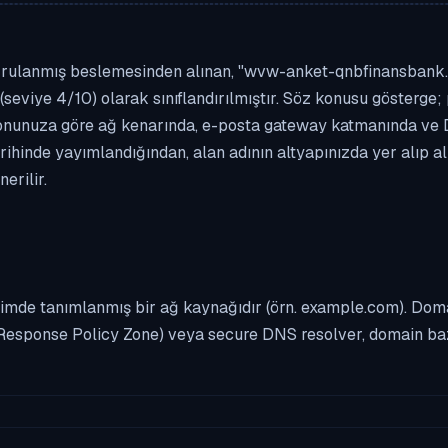
ğrulanmış beslemesinden alınan, "wvw-anket-qnbfinansbank.tk" 
(seviye 4/10) olarak sınıflandırılmıştır. Söz konusu gösterge; 
asyonunuza göre ağ kenarında, e-posta gateway katmanında ve
rihinde yayımlandığından, alan adının altyapınızda yer alıp 
erilir.
imde tanımlanmış bir ağ kaynağıdır (örn. example.com). Domai
Response Policy Zone) veya secure DNS resolver, domain bazl