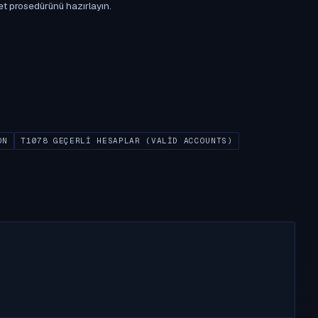
et prosedürünü hazırlayın.
ON
T1078 GEÇERLI HESAPLAR (VALID ACCOUNTS)