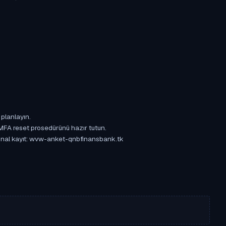
 planlayın.
 MFA reset prosedürünü hazır tutun.
rijinal kayıt: wvw-anket-qnbfinansbank.tk