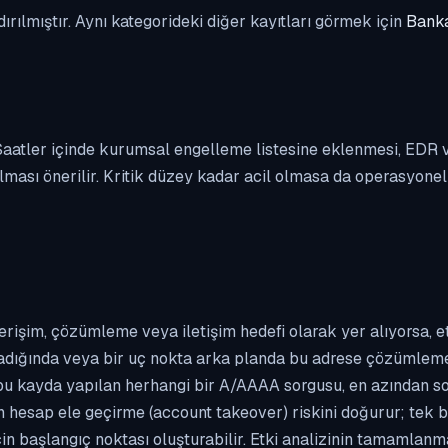
dırılmıştır. Aynı kategorideki diğer kayıtları görmek için
Banka
. Saatler içinde kurumsal engelleme listesine eklenmesi, EDR
ası önerilir. Kritik düzey kadar acil olmasa da operasyonel ön
erişim, çözümleme veya iletişim hedefi olarak yer alıyorsa, 
kladığında veya bir uç nokta arka planda bu adrese çözümleme t
 bu kayda yapılan herhangi bir A/AAAA sorgusu, en azından so
n hesap ele geçirme (account takeover) riskini doğurur; tek b
çin başlangıç noktası oluşturabilir. Etki analizinin tamamlan