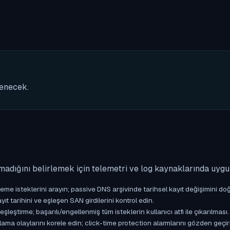
nenecek.
madığını belirlemek için telemetri ve log kaynaklarında uyg
isteklerini arayın; passive DNS arşivinde tarihsel kayıt değişimini doğ
yıt tarihini ve eşleşen SAN girdilerini kontrol edin.
ştirme; başarılı/engellenmiş tüm isteklerin kullanıcı atfı ile çıkarılması.
ama olaylarını korele edin; click-time protection alarmlarını gözden geçir