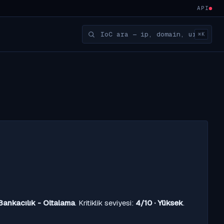
API
⌘K
Bankacılık - Oltalama
. Kritiklik seviyesi:
4/10 · Yüksek
.