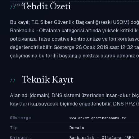
Tehdit Özeti
Bu kayıt; T.C. Siber Güvenlik Başkanlığı (eski USOM) do
Bankacılık - Oltalama kategorisi altında yüksek kritiklik 
politikanıza, false positive kontrolünüze ve log korel
değerlendirilebilir. Gösterge 28 Ocak 2019 saat 12:32 ta
çalışmasına bu tarihi başlangıç noktası olarak almanız ön
Teknik Kayıt
Alan adı (domain), DNS sistemi üzerinden insan-okur biç
kayıtları kapsayacak biçimde engellenebilir. DNS RPZ (
Gösterge
wvw-anket-qnbfinansbank.tk
Tip
Domain
Kategori
Bankacılık - Oltalama
(BP)