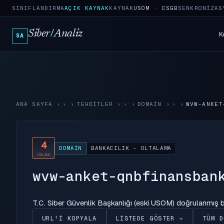
SINIFLANDIRMA
AÇIK KAYNAK
KAYNAK
USOM · CSGB
SENKRONIZAS
Siber
/
Analiz
K
SA
ANA SAYFA
›
TEHDITLER
›
DOMAIN
›
WVW-ANKET
4
DOMAIN
BANKACILIK - OLTALAMA
YÜKSEK
wvw-anket-qnbfinansban
T.C. Siber Güvenlik Başkanlığı (eski USOM) doğrulanmış
URL'I KOPYALA
LISTEDE GÖSTER →
TÜM D