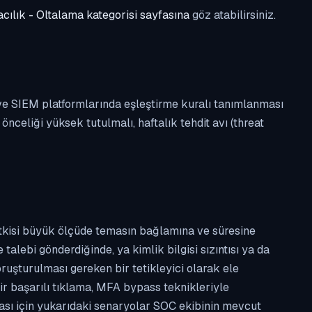
cılık - Oltalama kategorisi sayfasına
göz atabilirsiniz.
 ve SIEM platformlarında eşleştirme kuralı tanımlanması
celiği yüksek tutulmalı, haftalık tehdit avı (threat
etkisi büyük ölçüde temasın bağlamına ve süresine
alebi gönderdiğinde, ya kimlik bilgisi sızıntısı ya da
ruşturulması gereken bir tetikleyici olarak ele
ir başarılı tıklama, MFA bypass teknikleriyle
ması için yukarıdaki senaryolar SOC ekibinin mevcut