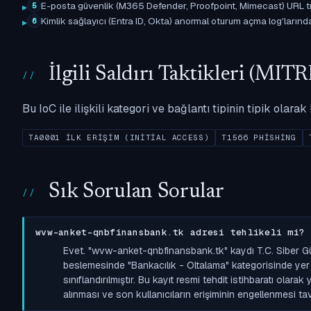
E-posta güvenlik (M365 Defender, Proofpoint, Mimecast) URL tıkl
5
Kimlik sağlayıcı (Entra ID, Okta) anormal oturum açma log'larında il
6
İlgili Saldırı Taktikleri (M
Bu IoC ile ilişkili kategori ve bağlantı tipinin tipik olar
TA0001 İLK ERIŞIM (INITIAL ACCESS)
T1566 PHISHING
Sık Sorulan Sorular
wvw-anket-qnbfinansbank.tk adresi tehlikeli mi?
Evet. "wvw-anket-qnbfinansbank.tk" kaydı T.C. Siber Gü
beslemesinde "Bankacılık - Oltalama" kategorisinde yer a
sınıflandırılmıştır. Bu kayıt resmi tehdit istihbaratı olara
alınması ve son kullanıcıların erişiminin engellenmesi tavs