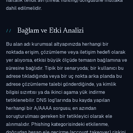
haftalık tehdit avı (threat hunting) döngüsüne mutlaka
dahil edilmelidir.
Bağlam ve Etki Analizi
Bu alan adı kurumsal altyapınızda herhangi bir
noktada erişim, çözümleme veya iletişim hedefi olarak
yer alıyorsa, etkisi büyük ölçüde temasın bağlamına ve
süresine bağlıdır. Tipik bir senaryoda; bir kullanıcı bu
adrese tıkladığında veya bir uç nokta arka planda bu
adrese çözümleme talebi gönderdiğinde, ya kimlik
bilgisi sızıntısı ya da ikinci aşama yük indirme
tetiklenebilir. DNS log'larında bu kayda yapılan
herhangi bir A/AAAA sorgusu, en azından
soruşturulması gereken bir tetikleyici olarak ele
alınmalıdır. Phishing kategorisindeki etkilenme,
doğrudan hesap ele geçirme (account takeover) riskini