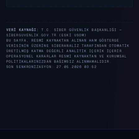
VERI KAYNAĞI:
T.C. SIBER GÜVENLIK BAŞKANLIĞI —
SIBERGUVENLIK.GOV.TR
(ESKI USOM)
BU SAYFA, RESMI KAYNAKTAN ALINAN HAM GÖSTERGE
VERISININ ÜZERINE SIBERANALIZ TARAFINDAN OTOMATIK
ÜRETILMIŞ KATMA DEĞERLI ANALITIK IÇERIK IÇERIR.
OPERASYONEL KARARLAR RESMI KAYNAKTAN VE KURUMSAL
POLITIKALARINIZDAN BAĞIMSIZ ALINMAMALIDIR.
SON SENKRONIZASYON: 27.05.2026 03:52