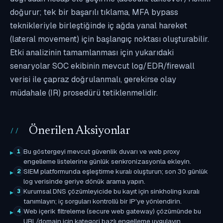
doğurur; tek bir başarılı tıklama, MFA bypass
teknikleriyle birleştiğinde iç ağda yanal hareket
(lateral movement) için başlangıç noktası oluşturabilir.
Etki analizinin tamamlanması için yukarıdaki
senaryolar SOC ekibinin mevcut log/EDR/firewall
verisi ile çapraz doğrulanmalı, gerekirse olay
müdahale (IR) prosedürü tetiklenmelidir.
Önerilen Aksiyonlar
Bu göstergeyi mevcut güvenlik duvarı ve web proxy
1
engelleme listelerine günlük senkronizasyonla ekleyin.
SIEM platformunda eşleştirme kuralı oluşturun; son 30 günlük
2
log verisinde geriye dönük arama yapın.
Kurumsal DNS çözümleyicide bu kayıt için sinkholing kuralı
3
tanımlayın; iç sorguları kontrollü bir IP'ye yönlendirin.
Web içerik filtreleme (secure web gateway) çözümünde bu
4
URL/domain için kategori bazlı engelleme uygulayın.