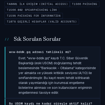
TA0001 İLK ERIŞIM (INITIAL ACCESS)
T1566 PHISHING
T1566.002 SPEARPHISHING LINK
T1598 PHISHING FOR INFORMATION
T1078 GEÇERLI HESAPLAR (VALID ACCOUNTS)
Sık Sorulan Sorular
wvw-bddk.gq adresi tehlikeli mi?
Evet. "wvw-bddk.gq" kaydı T.C. Siber Güvenlik
Başkanlığı (eski USOM) doğrulanmış tehdit
beslemesinde "Bankacılık - Oltalama" kategorisinde
yer almakta ve yüksek kritiklik seviyesi (4/10) ile
sınıflandırılmıştır. Bu kayıt resmi tehdit istihbaratı
olarak yayımlandığı için kurumsal engelleme
listelerine alınması ve son kullanıcıların erişiminin
engellenmesi tavsiye edilir.
Bu USOM kaydı ne kadar süreyle aktif kalır?