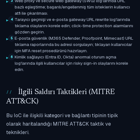
Web proxy ve secure web gateway (SWG) log'larında URL
3
bazlı eşleştirme; başarılı/engellenmiş tüm isteklerin kullanıcı
atfı ile çıkarılması.
Tarayıcı geçmişi ve e-posta gateway URL rewrite log'larında
4
tıklama olaylarını korele edin; click-time protection alarmlarını
gözden geçirin.
E-posta güvenlik (M365 Defender, Proofpoint, Mimecast) URL
5
tıklama raporlarında bu adresi sorgulayın; tıklayan kullanıcılar
için MFA reset prosedürünü hazırlayın.
Kimlik sağlayıcı (Entra ID, Okta) anormal oturum açma
6
log'larında ilgili kullanıcılar için risky sign-in olaylarını korele
edin.
İlgili Saldırı Taktikleri (MITRE
ATT&CK)
Bu IoC ile ilişkili kategori ve bağlantı tipinin tipik
olarak haritalandığı MITRE ATT&CK taktik ve
teknikleri.