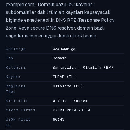
example.com). Domain bazlı IoC kayıtları;
subdomain'ler dahil tüm alt kayıtları kapsayacak
biçimde engellenebilir. DNS RPZ (Response Policy
Zone) veya secure DNS resolver, domain bazlı
engelleme için en uygun kontrol noktasıdır.
Gösterge
wvw-bddk.gq
Tip
Domain
Kategori
Bankacılık - Oltalama
(BP)
Kaynak
İHBAR
(IH)
Bağlantı
Oltalama
(PH)
Tipi
Kritiklik
4 / 10 · Yüksek
Yayım Tarihi
27.01.2019 23:59
USOM Kayıt
66143
ID