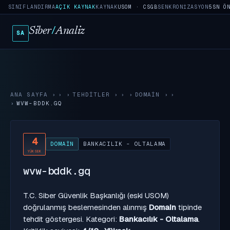
SINIFLANDIRMA
AÇIK KAYNAK
KAYNAK
USOM · CSGB
SENKRONIZASYON
5SN Ö
Siber
/
Analiz
SA
ANA SAYFA
›
TEHDITLER
›
DOMAIN
›
WVW-BDDK.GQ
4
DOMAIN
BANKACILIK - OLTALAMA
YÜKSEK
wvw-bddk.gq
T.C. Siber Güvenlik Başkanlığı (eski USOM)
doğrulanmış beslemesinden alınmış
Domain
tipinde
tehdit göstergesi. Kategori:
Bankacılık - Oltalama
.