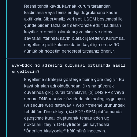
Resmi tehdit kaydı, kaynak kurum tarafından
kaldırılana veya temizlendiği doğrulanana kadar
aktif kalır. SiberAnaliz veri seti USOM beslemesi ile
günde birden fazla kez senkronize edilir; kaldırılan
kayıtlar otomatik olarak arşive alınır ve detay
sayfaları "tarihsel kayıt" olarak işaretlenir. Kurumsal
engelleme politikalarınızda bu kayıt için en az 90
günlük bir gözetim penceresi tutmanız önerilir.
wvw-bddk.gq adresini kurumsal ortamımda nasıl
engellerim?
Engelleme stratejisi gösterge tipine göre değişir. Bu
kayıt bir alan adı olduğundan: (1) sınır güvenlik
duvarında çıkış kuralı tanımlayın, (2) DNS RPZ veya
secure DNS resolver üzerinde sinkholing uygulayın,
(3) secure web gateway / web filtreleme ürünündeki
tehdit feed'ine ekleyin, (4) EDR/SIEM platformunda
eşleştirme kuralı oluşturarak temas eden uç
noktaları izleyin. Detaylı liste için sayfadaki
"Önerilen Aksiyonlar" bölümünü inceleyin.