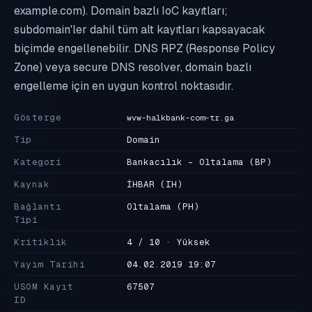
example.com). Domain bazlı IoC kayıtları;
subdomain'ler dahil tüm alt kayıtları kapsayacak
biçimde engellenebilir. DNS RPZ (Response Policy
Zone) veya secure DNS resolver, domain bazlı
engelleme için en uygun kontrol noktasıdır.
Gösterge
wvw-halkbank-com-tr.ga
Tip
Domain
Kategori
Bankacılık - Oltalama
(BP)
Kaynak
İHBAR
(IH)
Bağlantı
Oltalama
(PH)
Tipi
Kritiklik
4 / 10 · Yüksek
Yayım Tarihi
04.02.2019 19:07
USOM Kayıt
67507
ID