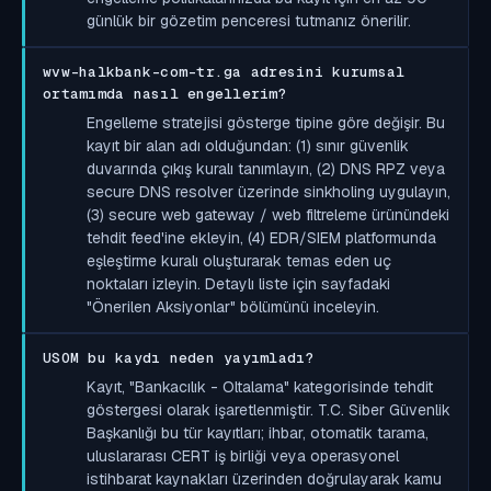
günlük bir gözetim penceresi tutmanız önerilir.
wvw-halkbank-com-tr.ga adresini kurumsal
ortamımda nasıl engellerim?
Engelleme stratejisi gösterge tipine göre değişir. Bu
kayıt bir alan adı olduğundan: (1) sınır güvenlik
duvarında çıkış kuralı tanımlayın, (2) DNS RPZ veya
secure DNS resolver üzerinde sinkholing uygulayın,
(3) secure web gateway / web filtreleme ürünündeki
tehdit feed'ine ekleyin, (4) EDR/SIEM platformunda
eşleştirme kuralı oluşturarak temas eden uç
noktaları izleyin. Detaylı liste için sayfadaki
"Önerilen Aksiyonlar" bölümünü inceleyin.
USOM bu kaydı neden yayımladı?
Kayıt, "Bankacılık - Oltalama" kategorisinde tehdit
göstergesi olarak işaretlenmiştir. T.C. Siber Güvenlik
Başkanlığı bu tür kayıtları; ihbar, otomatik tarama,
uluslararası CERT iş birliği veya operasyonel
istihbarat kaynakları üzerinden doğrulayarak kamu