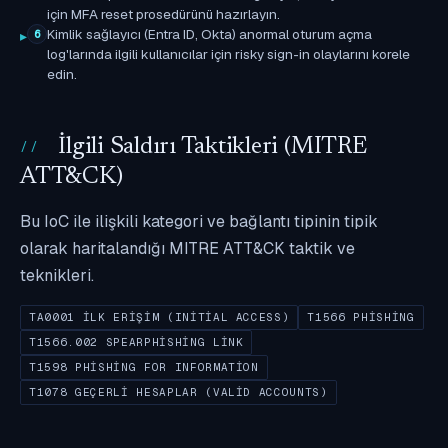
için MFA reset prosedürünü hazırlayın.
Kimlik sağlayıcı (Entra ID, Okta) anormal oturum açma
6
log'larında ilgili kullanıcılar için risky sign-in olaylarını korele
edin.
İlgili Saldırı Taktikleri (MITRE
ATT&CK)
Bu IoC ile ilişkili kategori ve bağlantı tipinin tipik
olarak haritalandığı MITRE ATT&CK taktik ve
teknikleri.
TA0001 İLK ERIŞIM (INITIAL ACCESS)
T1566 PHISHING
T1566.002 SPEARPHISHING LINK
T1598 PHISHING FOR INFORMATION
T1078 GEÇERLI HESAPLAR (VALID ACCOUNTS)