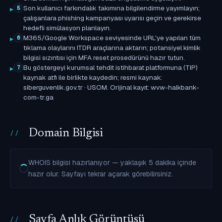
Son kullanıcı farkındalık takımına bilgilendirme yayımlayın;
5
çalışanlara phishing kampanyası uyarısı geçin ve gerekirse
hedefli simülasyon planlayın.
M365/Google Workspace seviyesinde URL'ye yapılan tüm
6
tıklama olaylarını ITDR araçlarına aktarın; potansiyel kimlik
bilgisi sızıntısı için MFA reset prosedürünü hazır tutun.
Bu göstergeyi kurumsal tehdit istihbarat platformuna (TIP)
7
kaynak atfı ile birlikte kaydedin; resmi kaynak:
siberguvenlik.gov.tr · USOM. Orijinal kayıt: wvw-halkbank-
com-tr.ga
Domain Bilgisi
WHOIS bilgisi hazırlanıyor — yaklaşık 5 dakika içinde
hazır olur. Sayfayı tekrar açarak görebilirsiniz.
Sayfa Anlık Görüntüsü