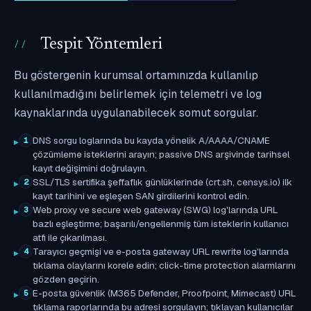
Tespit Yöntemleri
Bu göstergenin kurumsal ortamınızda kullanılıp
kullanılmadığını belirlemek için telemetri ve log
kaynaklarında uygulanabilecek somut sorgular.
DNS sorgu loglarında bu kayda yönelik A/AAAA/CNAME
1
çözümleme isteklerini arayın; passive DNS arşivinde tarihsel
kayıt değişimini doğrulayın.
SSL/TLS sertifika şeffaflık günlüklerinde (crt.sh, censys.io) ilk
2
kayıt tarihini ve eşleşen SAN girdilerini kontrol edin.
Web proxy ve secure web gateway (SWG) log'larında URL
3
bazlı eşleştirme; başarılı/engellenmiş tüm isteklerin kullanıcı
atfı ile çıkarılması.
Tarayıcı geçmişi ve e-posta gateway URL rewrite log'larında
4
tıklama olaylarını korele edin; click-time protection alarmlarını
gözden geçirin.
E-posta güvenlik (M365 Defender, Proofpoint, Mimecast) URL
5
tıklama raporlarında bu adresi sorgulayın; tıklayan kullanıcılar