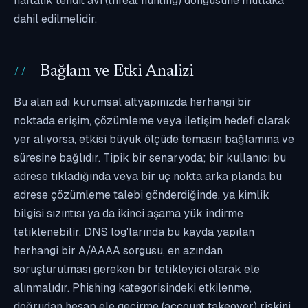
haftalık tehdit avı (threat hunting) döngüsüne mutlaka
dahil edilmelidir.
Bağlam ve Etki Analizi
Bu alan adı kurumsal altyapınızda herhangi bir
noktada erişim, çözümleme veya iletişim hedefi olarak
yer alıyorsa, etkisi büyük ölçüde temasın bağlamına ve
süresine bağlıdır. Tipik bir senaryoda; bir kullanıcı bu
adrese tıkladığında veya bir uç nokta arka planda bu
adrese çözümleme talebi gönderdiğinde, ya kimlik
bilgisi sızıntısı ya da ikinci aşama yük indirme
tetiklenebilir. DNS log'larında bu kayda yapılan
herhangi bir A/AAAA sorgusu, en azından
soruşturulması gereken bir tetikleyici olarak ele
alınmalıdır. Phishing kategorisindeki etkilenme,
doğrudan hesap ele geçirme (account takeover) riskini