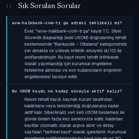
Sık Sorulan Sorular
wvw-halkbank-com-tr.ga adresi tehlikeli mi?
Evet. "wvw-halkbank-com-tr.ga" kaydı T.C. Siber
Güvenlik Başkanlığı (eski USOM) doğrulanmış tehdit
beslemesinde "Bankacılık - Oltalama" kategorisinde
yer almakta ve yüksek kritiklik seviyesi (4/10) ile
sınıflandırılmıştır. Bu kayıt resmi tehdit istihbaratı
olarak yayımlandığı için kurumsal engelleme
listelerine alınması ve son kullanıcıların erişiminin
engellenmesi tavsiye edilir.
Bu USOM kaydı ne kadar süreyle aktif kalır?
Resmi tehdit kaydı, kaynak kurum tarafından
kaldırılana veya temizlendiği doğrulanana kadar
aktif kalır. SiberAnaliz veri seti USOM beslemesi ile
günde birden fazla kez senkronize edilir; kaldırılan
kayıtlar otomatik olarak arşive alınır ve detay
sayfaları "tarihsel kayıt" olarak işaretlenir. Kurumsal
engelleme politikalarınızda bu kayıt için en az 90