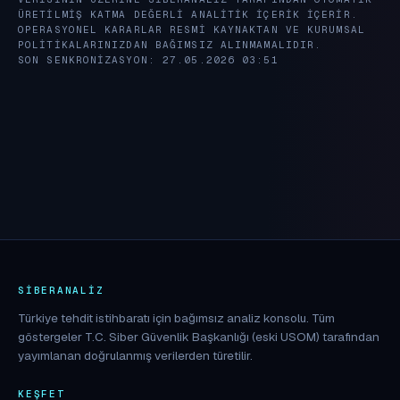
ÜRETILMIŞ KATMA DEĞERLI ANALITIK IÇERIK IÇERIR.
OPERASYONEL KARARLAR RESMI KAYNAKTAN VE KURUMSAL
POLITIKALARINIZDAN BAĞIMSIZ ALINMAMALIDIR.
SON SENKRONIZASYON: 27.05.2026 03:51
SIBERANALIZ
Türkiye tehdit istihbaratı için bağımsız analiz konsolu. Tüm
göstergeler T.C. Siber Güvenlik Başkanlığı (eski USOM) tarafından
yayımlanan doğrulanmış verilerden türetilir.
KEŞFET