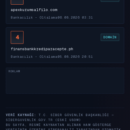
apexkurumsalfilo.com
Bankacılık - Oltalama
06.08.2026 03:31
4
DOMAIN
finansbankkrediparacepte.ph
Bankacılık - Oltalama
05.08.2026 20:51
VERI KAYNAĞI:
T.C. SIBER GÜVENLIK BAŞKANLIĞI —
SIBERGUVENLIK.GOV.TR
(ESKI USOM)
BU SAYFA, RESMI KAYNAKTAN ALINAN HAM GÖSTERGE
VERISININ ÜZERINE SIBERANALIZ TARAFINDAN OTOMATIK