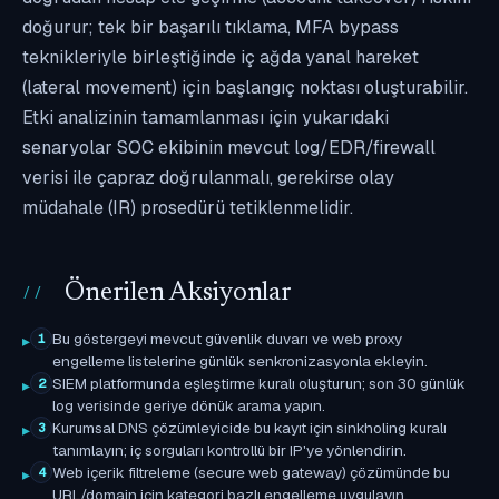
doğurur; tek bir başarılı tıklama, MFA bypass
teknikleriyle birleştiğinde iç ağda yanal hareket
(lateral movement) için başlangıç noktası oluşturabilir.
Etki analizinin tamamlanması için yukarıdaki
senaryolar SOC ekibinin mevcut log/EDR/firewall
verisi ile çapraz doğrulanmalı, gerekirse olay
müdahale (IR) prosedürü tetiklenmelidir.
Önerilen Aksiyonlar
Bu göstergeyi mevcut güvenlik duvarı ve web proxy
1
engelleme listelerine günlük senkronizasyonla ekleyin.
SIEM platformunda eşleştirme kuralı oluşturun; son 30 günlük
2
log verisinde geriye dönük arama yapın.
Kurumsal DNS çözümleyicide bu kayıt için sinkholing kuralı
3
tanımlayın; iç sorguları kontrollü bir IP'ye yönlendirin.
Web içerik filtreleme (secure web gateway) çözümünde bu
4
URL/domain için kategori bazlı engelleme uygulayın.