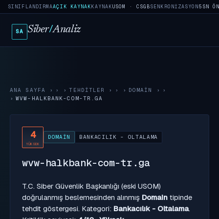
SINIFLANDIRMA
AÇIK KAYNAK
KAYNAK
USOM · CSGB
SENKRONIZASYON
5SN Ö
Siber
/
Analiz
SA
ANA SAYFA
›
TEHDITLER
›
DOMAIN
›
WVW-HALKBANK-COM-TR.GA
4
DOMAIN
BANKACILIK - OLTALAMA
YÜKSEK
wvw-halkbank-com-tr.ga
T.C. Siber Güvenlik Başkanlığı (eski USOM)
doğrulanmış beslemesinden alınmış
Domain
tipinde
tehdit göstergesi. Kategori:
Bankacılık - Oltalama
.