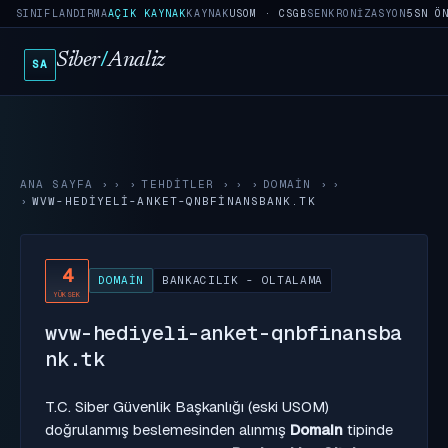
SINIFLANDIRMA
AÇIK KAYNAK
KAYNAK
USOM · CSGB
SENKRONIZASYON
5SN Ö
Siber
/
Analiz
SA
ANA SAYFA
›
TEHDITLER
›
DOMAIN
›
WVW-HEDIYELI-ANKET-QNBFINANSBANK.TK
4
DOMAIN
BANKACILIK - OLTALAMA
YÜKSEK
wvw-hediyeli-anket-qnbfinansba
nk.tk
T.C. Siber Güvenlik Başkanlığı (eski USOM)
doğrulanmış beslemesinden alınmış
Domain
tipinde