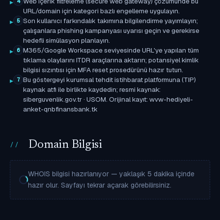
Web içerik filtreleme (secure web gateway) çözümünde bu
4
URL/domain için kategori bazlı engelleme uygulayın.
Son kullanıcı farkındalık takımına bilgilendirme yayımlayın;
5
çalışanlara phishing kampanyası uyarısı geçin ve gerekirse
hedefli simülasyon planlayın.
M365/Google Workspace seviyesinde URL'ye yapılan tüm
6
tıklama olaylarını ITDR araçlarına aktarın; potansiyel kimlik
bilgisi sızıntısı için MFA reset prosedürünü hazır tutun.
Bu göstergeyi kurumsal tehdit istihbarat platformuna (TIP)
7
kaynak atfı ile birlikte kaydedin; resmi kaynak:
siberguvenlik.gov.tr · USOM. Orijinal kayıt: wvw-hediyeli-
anket-qnbfinansbank.tk
Domain Bilgisi
WHOIS bilgisi hazırlanıyor — yaklaşık 5 dakika içinde
hazır olur. Sayfayı tekrar açarak görebilirsiniz.