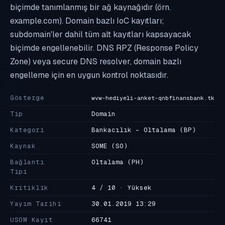
biçimde tanımlanmış bir ağ kaynağıdır (örn.
example.com). Domain bazlı IoC kayıtları;
subdomain'ler dahil tüm alt kayıtları kapsayacak
biçimde engellenebilir. DNS RPZ (Response Policy
Zone) veya secure DNS resolver, domain bazlı
engelleme için en uygun kontrol noktasıdır.
Gösterge
wvw-hediyeli-anket-qnbfinansbank.tk
Tip
Domain
Kategori
Bankacılık - Oltalama
(BP)
Kaynak
SOME
(SO)
Bağlantı
Oltalama
(PH)
Tipi
Kritiklik
4 / 10 · Yüksek
Yayım Tarihi
30.01.2019 13:29
USOM Kayıt
66741