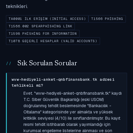
teknikleri.
TA0001 İLK ERIŞIM (INITIAL ACCESS)
T1566 PHISHING
T1566.002 SPEARPHISHING LINK
T1598 PHISHING FOR INFORMATION
T1078 GEÇERLI HESAPLAR (VALID ACCOUNTS)
Sık Sorulan Sorular
wvw-hediyeli-anket-qnbfinansbank.tk adresi
tehlikeli mi?
Evet. "wvw-hediyeli-anket-qnbfinansbank.tk" kaydı
T.C. Siber Güvenlik Başkanlığı (eski USOM)
doğrulanmış tehdit beslemesinde "Bankacılık -
Oltalama" kategorisinde yer almakta ve yüksek
kritiklik seviyesi (4/10) ile sınıflandırılmıştır. Bu kayıt
resmi tehdit istihbaratı olarak yayımlandığı için
kurumsal engelleme listelerine alınması ve son