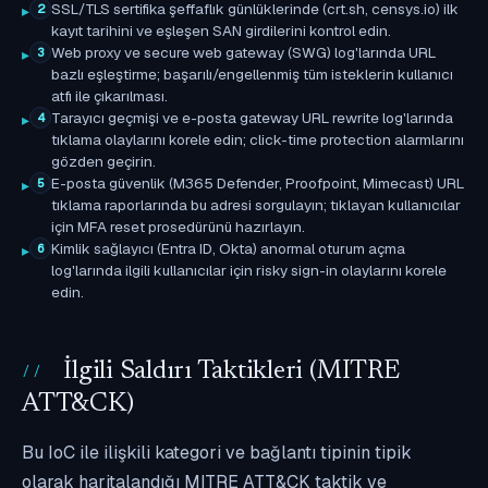
SSL/TLS sertifika şeffaflık günlüklerinde (crt.sh, censys.io) ilk
2
kayıt tarihini ve eşleşen SAN girdilerini kontrol edin.
Web proxy ve secure web gateway (SWG) log'larında URL
3
bazlı eşleştirme; başarılı/engellenmiş tüm isteklerin kullanıcı
atfı ile çıkarılması.
Tarayıcı geçmişi ve e-posta gateway URL rewrite log'larında
4
tıklama olaylarını korele edin; click-time protection alarmlarını
gözden geçirin.
E-posta güvenlik (M365 Defender, Proofpoint, Mimecast) URL
5
tıklama raporlarında bu adresi sorgulayın; tıklayan kullanıcılar
için MFA reset prosedürünü hazırlayın.
Kimlik sağlayıcı (Entra ID, Okta) anormal oturum açma
6
log'larında ilgili kullanıcılar için risky sign-in olaylarını korele
edin.
İlgili Saldırı Taktikleri (MITRE
ATT&CK)
Bu IoC ile ilişkili kategori ve bağlantı tipinin tipik
olarak haritalandığı MITRE ATT&CK taktik ve