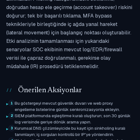
doğrudan hesap ele geçirme (account takeover) riskini
doğurur; tek bir başarılı tıklama, MFA bypass
teknikleriyle birleştiğinde iç ağda yanal hareket
(lateral movement) için başlangıç noktası oluşturabilir.
Etki analizinin tamamlanması için yukarıdaki
senaryolar SOC ekibinin mevcut log/EDR/firewall
verisi ile çapraz doğrulanmalı, gerekirse olay
müdahale (IR) prosedürü tetiklenmelidir.
Önerilen Aksiyonlar
Bu göstergeyi mevcut güvenlik duvarı ve web proxy
1
engelleme listelerine günlük senkronizasyonla ekleyin.
SIEM platformunda eşleştirme kuralı oluşturun; son 30 günlük
2
log verisinde geriye dönük arama yapın.
Kurumsal DNS çözümleyicide bu kayıt için sinkholing kuralı
3
tanımlayın; iç sorguları kontrollü bir IP'ye yönlendirin.