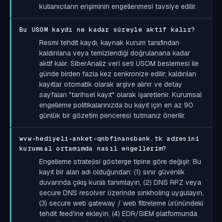
kullanıcıların erişiminin engellenmesi tavsiye edilir.
Bu USOM kaydı ne kadar süreyle aktif kalır?
Resmi tehdit kaydı, kaynak kurum tarafından
kaldırılana veya temizlendiği doğrulanana kadar
aktif kalır. SiberAnaliz veri seti USOM beslemesi ile
günde birden fazla kez senkronize edilir; kaldırılan
kayıtlar otomatik olarak arşive alınır ve detay
sayfaları "tarihsel kayıt" olarak işaretlenir. Kurumsal
engelleme politikalarınızda bu kayıt için en az 90
günlük bir gözetim penceresi tutmanız önerilir.
wvw-hediyeli-anket-qnbfinansbank.tk adresini
kurumsal ortamımda nasıl engellerim?
Engelleme stratejisi gösterge tipine göre değişir. Bu
kayıt bir alan adı olduğundan: (1) sınır güvenlik
duvarında çıkış kuralı tanımlayın, (2) DNS RPZ veya
secure DNS resolver üzerinde sinkholing uygulayın,
(3) secure web gateway / web filtreleme ürünündeki
tehdit feed'ine ekleyin, (4) EDR/SIEM platformunda