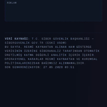
VERI KAYNAĞI:
T.C. SIBER GÜVENLIK BAŞKANLIĞI —
SIBERGUVENLIK.GOV.TR
(ESKI USOM)
BU SAYFA, RESMI KAYNAKTAN ALINAN HAM GÖSTERGE
VERISININ ÜZERINE SIBERANALIZ TARAFINDAN OTOMATIK
ÜRETILMIŞ KATMA DEĞERLI ANALITIK IÇERIK IÇERIR.
OPERASYONEL KARARLAR RESMI KAYNAKTAN VE KURUMSAL
POLITIKALARINIZDAN BAĞIMSIZ ALINMAMALIDIR.
SON SENKRONIZASYON: 27.05.2026 03:51