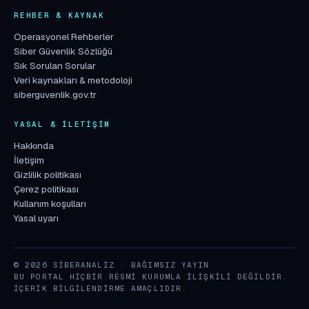
REHBER & KAYNAK
Operasyonel Rehberler
Siber Güvenlik Sözlüğü
Sık Sorulan Sorular
Veri kaynakları & metodoloji
siberguvenlik.gov.tr
YASAL & İLETIŞIM
Hakkında
İletişim
Gizlilik politikası
Çerez politikası
Kullanım koşulları
Yasal uyarı
© 2026 SIBERANALIZ · BAĞIMSIZ YAYIN
BU PORTAL HIÇBIR RESMI KURUMLA ILIŞKILI DEĞILDIR.
İÇERIK BILGILENDIRME AMAÇLIDIR.