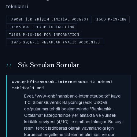
teknikleri.
TA0001 İLK ERIŞIM (INITIAL ACCESS)
T1566 PHISHING
T1566.002 SPEARPHISHING LINK
T1598 PHISHING FOR INFORMATION
T1078 GEÇERLI HESAPLAR (VALID ACCOUNTS)
Sık Sorulan Sorular
wvw-qnbfinansbank-internetsube.tk adresi
tehlikeli mi?
Evet. "wvw-qnbfinansbank-internetsube.tk" kaydı
T.C. Siber Güvenlik Başkanlığı (eski USOM)
doğrulanmış tehdit beslemesinde "Bankacılık -
Oltalama" kategorisinde yer almakta ve yüksek
kritiklik seviyesi (4/10) ile sınıflandırılmıştır. Bu kayıt
resmi tehdit istihbaratı olarak yayımlandığı için
kurumsal engelleme listelerine alınması ve son