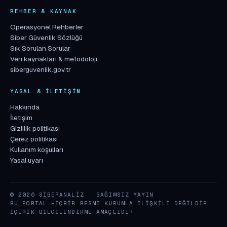
REHBER & KAYNAK
Operasyonel Rehberler
Siber Güvenlik Sözlüğü
Sık Sorulan Sorular
Veri kaynakları & metodoloji
siberguvenlik.gov.tr
YASAL & İLETIŞIM
Hakkında
İletişim
Gizlilik politikası
Çerez politikası
Kullanım koşulları
Yasal uyarı
© 2026 SIBERANALIZ · BAĞIMSIZ YAYIN
BU PORTAL HIÇBIR RESMI KURUMLA ILIŞKILI DEĞILDIR.
İÇERIK BILGILENDIRME AMAÇLIDIR.