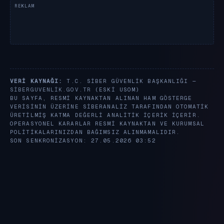
VERI KAYNAĞI:
T.C. SIBER GÜVENLIK BAŞKANLIĞI —
SIBERGUVENLIK.GOV.TR
(ESKI USOM)
BU SAYFA, RESMI KAYNAKTAN ALINAN HAM GÖSTERGE
VERISININ ÜZERINE SIBERANALIZ TARAFINDAN OTOMATIK
ÜRETILMIŞ KATMA DEĞERLI ANALITIK IÇERIK IÇERIR.
OPERASYONEL KARARLAR RESMI KAYNAKTAN VE KURUMSAL
POLITIKALARINIZDAN BAĞIMSIZ ALINMAMALIDIR.
SON SENKRONIZASYON: 27.05.2026 03:52