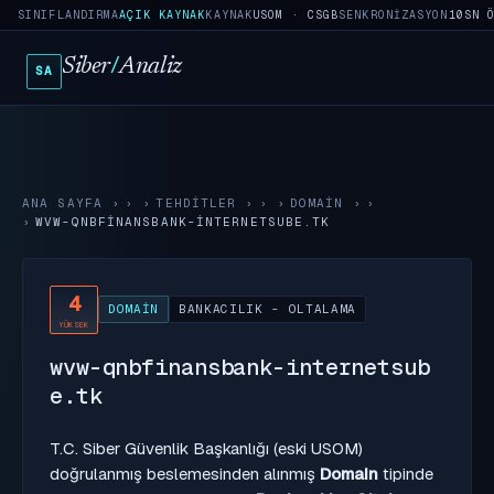
SINIFLANDIRMA
AÇIK KAYNAK
KAYNAK
USOM · CSGB
SENKRONIZASYON
10SN 
Siber
/
Analiz
SA
ANA SAYFA
›
TEHDITLER
›
DOMAIN
›
WVW-QNBFINANSBANK-INTERNETSUBE.TK
4
DOMAIN
BANKACILIK - OLTALAMA
YÜKSEK
wvw-qnbfinansbank-internetsub
e.tk
T.C. Siber Güvenlik Başkanlığı (eski USOM)
doğrulanmış beslemesinden alınmış
Domain
tipinde