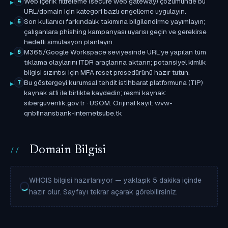
Web içerik filtreleme (secure web gateway) çözümünde bu
4
URL/domain için kategori bazlı engelleme uygulayın.
Son kullanıcı farkındalık takımına bilgilendirme yayımlayın;
5
çalışanlara phishing kampanyası uyarısı geçin ve gerekirse
hedefli simülasyon planlayın.
M365/Google Workspace seviyesinde URL'ye yapılan tüm
6
tıklama olaylarını ITDR araçlarına aktarın; potansiyel kimlik
bilgisi sızıntısı için MFA reset prosedürünü hazır tutun.
Bu göstergeyi kurumsal tehdit istihbarat platformuna (TIP)
7
kaynak atfı ile birlikte kaydedin; resmi kaynak:
siberguvenlik.gov.tr · USOM. Orijinal kayıt: wvw-
qnbfinansbank-internetsube.tk
Domain Bilgisi
WHOIS bilgisi hazırlanıyor — yaklaşık 5 dakika içinde
hazır olur. Sayfayı tekrar açarak görebilirsiniz.