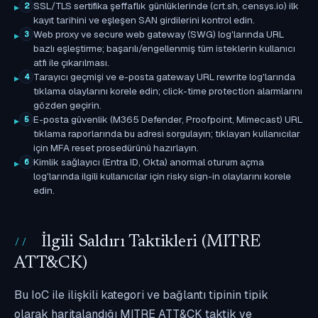
SSL/TLS sertifika şeffaflık günlüklerinde (crt.sh, censys.io) ilk
2
kayıt tarihini ve eşleşen SAN girdilerini kontrol edin.
Web proxy ve secure web gateway (SWG) log'larında URL
3
bazlı eşleştirme; başarılı/engellenmiş tüm isteklerin kullanıcı
atfı ile çıkarılması.
Tarayıcı geçmişi ve e-posta gateway URL rewrite log'larında
4
tıklama olaylarını korele edin; click-time protection alarmlarını
gözden geçirin.
E-posta güvenlik (M365 Defender, Proofpoint, Mimecast) URL
5
tıklama raporlarında bu adresi sorgulayın; tıklayan kullanıcılar
için MFA reset prosedürünü hazırlayın.
Kimlik sağlayıcı (Entra ID, Okta) anormal oturum açma
6
log'larında ilgili kullanıcılar için risky sign-in olaylarını korele
edin.
İlgili Saldırı Taktikleri (MITRE
ATT&CK)
Bu IoC ile ilişkili kategori ve bağlantı tipinin tipik
olarak haritalandığı MITRE ATT&CK taktik ve