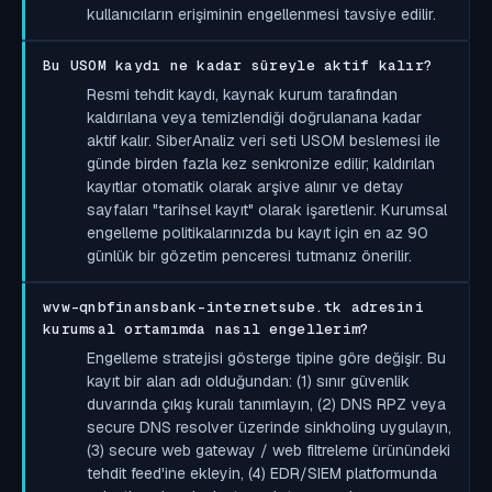
kullanıcıların erişiminin engellenmesi tavsiye edilir.
Bu USOM kaydı ne kadar süreyle aktif kalır?
Resmi tehdit kaydı, kaynak kurum tarafından
kaldırılana veya temizlendiği doğrulanana kadar
aktif kalır. SiberAnaliz veri seti USOM beslemesi ile
günde birden fazla kez senkronize edilir; kaldırılan
kayıtlar otomatik olarak arşive alınır ve detay
sayfaları "tarihsel kayıt" olarak işaretlenir. Kurumsal
engelleme politikalarınızda bu kayıt için en az 90
günlük bir gözetim penceresi tutmanız önerilir.
wvw-qnbfinansbank-internetsube.tk adresini
kurumsal ortamımda nasıl engellerim?
Engelleme stratejisi gösterge tipine göre değişir. Bu
kayıt bir alan adı olduğundan: (1) sınır güvenlik
duvarında çıkış kuralı tanımlayın, (2) DNS RPZ veya
secure DNS resolver üzerinde sinkholing uygulayın,
(3) secure web gateway / web filtreleme ürünündeki
tehdit feed'ine ekleyin, (4) EDR/SIEM platformunda