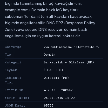
biçimde tanımlanmış bir ağ kaynağıdır (örn.
example.com). Domain bazlı IoC kayıtları;
subdomain'ler dahil tüm alt kayıtları kapsayacak
biçimde engellenebilir. DNS RPZ (Response Policy
Zone) veya secure DNS resolver, domain bazlı
engelleme için en uygun kontrol noktasıdır.
Gösterge
wvw-qnbfinansbank-internetsube.tk
Tip
Domain
Kategori
Bankacılık - Oltalama
(BP)
Kaynak
İHBAR
(IH)
Bağlantı
Oltalama
(PH)
Tipi
Kritiklik
4 / 10 · Yüksek
Yayım Tarihi
25.01.2019 14:29
USOM Kayıt
65799