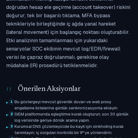
doğrudan hesap ele geçirme (account takeover) riskini
doğurur; tek bir başarılı tıklama, MFA bypass
teknikleriyle birleştiğinde iç ağda yanal hareket
(lateral movement) için başlangıç noktası oluşturabilir.
Etki analizinin tamamlanması için yukarıdaki
senaryolar SOC ekibinin mevcut log/EDR/firewall
verisi ile çapraz doğrulanmalı, gerekirse olay
müdahale (IR) prosedürü tetiklenmelidir.
Önerilen Aksiyonlar
Bu göstergeyi mevcut güvenlik duvarı ve web proxy
1
engelleme listelerine günlük senkronizasyonla ekleyin.
SIEM platformunda eşleştirme kuralı oluşturun; son 30 günlük
2
log verisinde geriye dönük arama yapın.
Kurumsal DNS çözümleyicide bu kayıt için sinkholing kuralı
3
tanımlayın; iç sorguları kontrollü bir IP'ye yönlendirin.