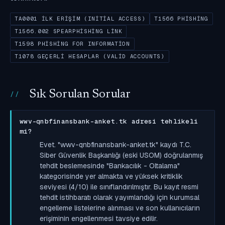
TA0001 İLK ERIŞIM (INITIAL ACCESS)
T1566 PHISHING
T1566.002 SPEARPHISHING LINK
T1598 PHISHING FOR INFORMATION
T1078 GEÇERLI HESAPLAR (VALID ACCOUNTS)
Sık Sorulan Sorular
wwv-qnbfinansbank-anket.tk adresi tehlikeli
mi?
Evet. "wwv-qnbfinansbank-anket.tk" kaydı T.C.
Siber Güvenlik Başkanlığı (eski USOM) doğrulanmış
tehdit beslemesinde "Bankacılık - Oltalama"
kategorisinde yer almakta ve yüksek kritiklik
seviyesi (4/10) ile sınıflandırılmıştır. Bu kayıt resmi
tehdit istihbaratı olarak yayımlandığı için kurumsal
engelleme listelerine alınması ve son kullanıcıların
erişiminin engellenmesi tavsiye edilir.