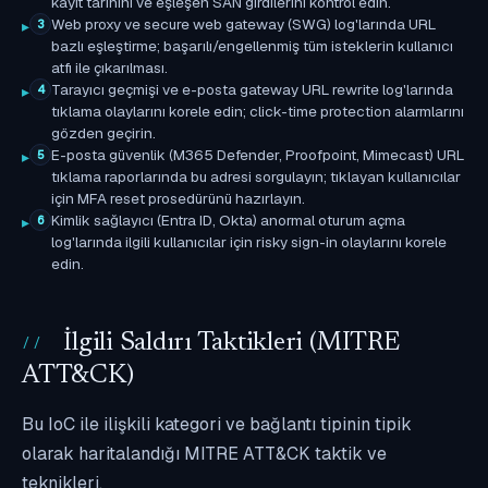
kayıt tarihini ve eşleşen SAN girdilerini kontrol edin.
Web proxy ve secure web gateway (SWG) log'larında URL
3
bazlı eşleştirme; başarılı/engellenmiş tüm isteklerin kullanıcı
atfı ile çıkarılması.
Tarayıcı geçmişi ve e-posta gateway URL rewrite log'larında
4
tıklama olaylarını korele edin; click-time protection alarmlarını
gözden geçirin.
E-posta güvenlik (M365 Defender, Proofpoint, Mimecast) URL
5
tıklama raporlarında bu adresi sorgulayın; tıklayan kullanıcılar
için MFA reset prosedürünü hazırlayın.
Kimlik sağlayıcı (Entra ID, Okta) anormal oturum açma
6
log'larında ilgili kullanıcılar için risky sign-in olaylarını korele
edin.
İlgili Saldırı Taktikleri (MITRE
ATT&CK)
Bu IoC ile ilişkili kategori ve bağlantı tipinin tipik
olarak haritalandığı MITRE ATT&CK taktik ve
teknikleri.