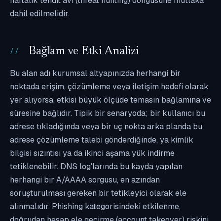
haftalık tehdit avı (threat hunting) döngüsüne mutlaka
dahil edilmelidir.
Bağlam ve Etki Analizi
Bu alan adı kurumsal altyapınızda herhangi bir
noktada erişim, çözümleme veya iletişim hedefi olarak
yer alıyorsa, etkisi büyük ölçüde temasın bağlamına ve
süresine bağlıdır. Tipik bir senaryoda; bir kullanıcı bu
adrese tıkladığında veya bir uç nokta arka planda bu
adrese çözümleme talebi gönderdiğinde, ya kimlik
bilgisi sızıntısı ya da ikinci aşama yük indirme
tetiklenebilir. DNS log'larında bu kayda yapılan
herhangi bir A/AAAA sorgusu, en azından
soruşturulması gereken bir tetikleyici olarak ele
alınmalıdır. Phishing kategorisindeki etkilenme,
doğrudan hesap ele geçirme (account takeover) riskini