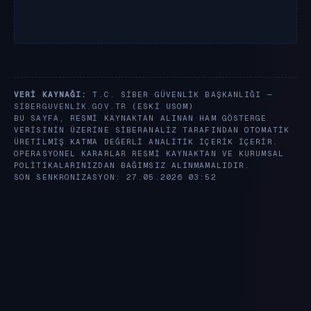
VERI KAYNAĞI:
T.C. SIBER GÜVENLIK BAŞKANLIĞI —
SIBERGUVENLIK.GOV.TR
(ESKI USOM)
BU SAYFA, RESMI KAYNAKTAN ALINAN HAM GÖSTERGE
VERISININ ÜZERINE SIBERANALIZ TARAFINDAN OTOMATIK
ÜRETILMIŞ KATMA DEĞERLI ANALITIK IÇERIK IÇERIR.
OPERASYONEL KARARLAR RESMI KAYNAKTAN VE KURUMSAL
POLITIKALARINIZDAN BAĞIMSIZ ALINMAMALIDIR.
SON SENKRONIZASYON: 27.05.2026 03:52