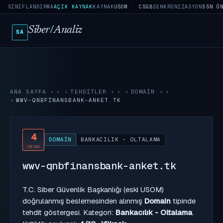
SINIFLANDIRMA
AÇIK KAYNAK
KAYNAK
USOM · CSGB
SENKRONIZASYON
5SN Ö
Siber
/
Analiz
SA
ANA SAYFA
›
TEHDITLER
›
DOMAIN
›
WWV-QNBFINANSBANK-ANKET.TK
4
DOMAIN
BANKACILIK - OLTALAMA
YÜKSEK
wwv-qnbfinansbank-anket.tk
T.C. Siber Güvenlik Başkanlığı (eski USOM)
doğrulanmış beslemesinden alınmış
Domain
tipinde
tehdit göstergesi. Kategori:
Bankacılık - Oltalama
.