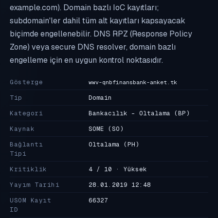
example.com). Domain bazlı IoC kayıtları;
subdomain'ler dahil tüm alt kayıtları kapsayacak
biçimde engellenebilir. DNS RPZ (Response Policy
Zone) veya secure DNS resolver, domain bazlı
engelleme için en uygun kontrol noktasıdır.
Gösterge
wwv-qnbfinansbank-anket.tk
Tip
Domain
Kategori
Bankacılık - Oltalama
(BP)
Kaynak
SOME
(SO)
Bağlantı
Oltalama
(PH)
Tipi
Kritiklik
4 / 10 · Yüksek
Yayım Tarihi
28.01.2019 12:48
USOM Kayıt
66327
ID