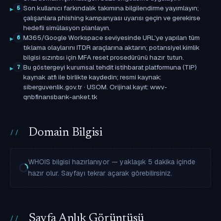
Son kullanıcı farkındalık takımına bilgilendirme yayımlayın;
5
çalışanlara phishing kampanyası uyarısı geçin ve gerekirse
hedefli simülasyon planlayın.
M365/Google Workspace seviyesinde URL'ye yapılan tüm
6
tıklama olaylarını ITDR araçlarına aktarın; potansiyel kimlik
bilgisi sızıntısı için MFA reset prosedürünü hazır tutun.
Bu göstergeyi kurumsal tehdit istihbarat platformuna (TIP)
7
kaynak atfı ile birlikte kaydedin; resmi kaynak:
siberguvenlik.gov.tr · USOM. Orijinal kayıt: wwv-
qnbfinansbank-anket.tk
Domain Bilgisi
WHOIS bilgisi hazırlanıyor — yaklaşık 5 dakika içinde
hazır olur. Sayfayı tekrar açarak görebilirsiniz.
Sayfa Anlık Görüntüsü