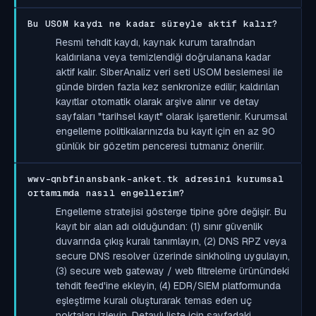
Bu USOM kaydı ne kadar süreyle aktif kalır?
Resmi tehdit kaydı, kaynak kurum tarafından
kaldırılana veya temizlendiği doğrulanana kadar
aktif kalır. SiberAnaliz veri seti USOM beslemesi ile
günde birden fazla kez senkronize edilir; kaldırılan
kayıtlar otomatik olarak arşive alınır ve detay
sayfaları "tarihsel kayıt" olarak işaretlenir. Kurumsal
engelleme politikalarınızda bu kayıt için en az 90
günlük bir gözetim penceresi tutmanız önerilir.
wwv-qnbfinansbank-anket.tk adresini kurumsal
ortamımda nasıl engellerim?
Engelleme stratejisi gösterge tipine göre değişir. Bu
kayıt bir alan adı olduğundan: (1) sınır güvenlik
duvarında çıkış kuralı tanımlayın, (2) DNS RPZ veya
secure DNS resolver üzerinde sinkholing uygulayın,
(3) secure web gateway / web filtreleme ürünündeki
tehdit feed'ine ekleyin, (4) EDR/SIEM platformunda
eşleştirme kuralı oluşturarak temas eden uç
noktaları izleyin. Detaylı liste için sayfadaki