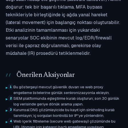
doğurur; tek bir başarılı tıklama, MFA bypass
teknikleriyle birleştiğinde iç ağda yanal hareket
(lateral movement) için başlangıç noktası oluşturabilir.
Etki analizinin tamamlanması için yukarıdaki
senaryolar SOC ekibinin mevcut log/EDR/firewall
verisi ile çapraz doğrulanmalı, gerekirse olay
müdahale (IR) prosedürü tetiklenmelidir.
Önerilen Aksiyonlar
Bu göstergeyi mevcut güvenlik duvarı ve web proxy
1
engelleme listelerine günlük senkronizasyonla ekleyin.
SIEM platformunda eşleştirme kuralı oluşturun; son 30 günlük
2
log verisinde geriye dönük arama yapın.
Kurumsal DNS çözümleyicide bu kayıt için sinkholing kuralı
3
tanımlayın; iç sorguları kontrollü bir IP'ye yönlendirin.
Web içerik filtreleme (secure web gateway) çözümünde bu
4
URL/domain için kategori bazlı engelleme uygulayın.