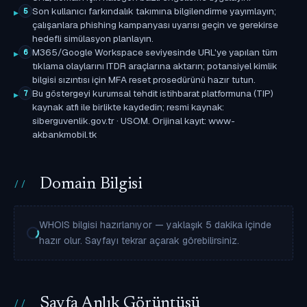
Son kullanıcı farkındalık takımına bilgilendirme yayımlayın;
5
çalışanlara phishing kampanyası uyarısı geçin ve gerekirse
hedefli simülasyon planlayın.
M365/Google Workspace seviyesinde URL'ye yapılan tüm
6
tıklama olaylarını ITDR araçlarına aktarın; potansiyel kimlik
bilgisi sızıntısı için MFA reset prosedürünü hazır tutun.
Bu göstergeyi kurumsal tehdit istihbarat platformuna (TIP)
7
kaynak atfı ile birlikte kaydedin; resmi kaynak:
siberguvenlik.gov.tr · USOM. Orijinal kayıt: www-
akbankmobil.tk
Domain Bilgisi
WHOIS bilgisi hazırlanıyor — yaklaşık 5 dakika içinde
hazır olur. Sayfayı tekrar açarak görebilirsiniz.
Sayfa Anlık Görüntüsü