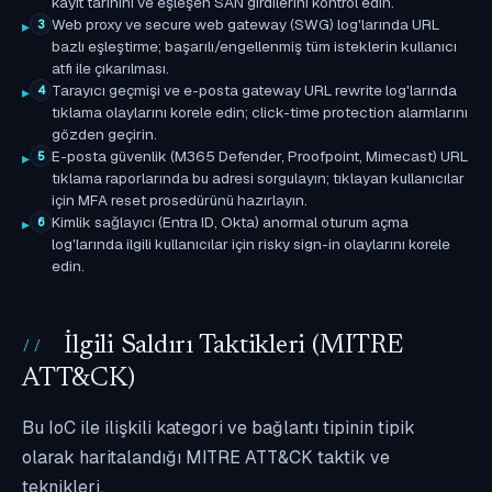
kayıt tarihini ve eşleşen SAN girdilerini kontrol edin.
Web proxy ve secure web gateway (SWG) log'larında URL
3
bazlı eşleştirme; başarılı/engellenmiş tüm isteklerin kullanıcı
atfı ile çıkarılması.
Tarayıcı geçmişi ve e-posta gateway URL rewrite log'larında
4
tıklama olaylarını korele edin; click-time protection alarmlarını
gözden geçirin.
E-posta güvenlik (M365 Defender, Proofpoint, Mimecast) URL
5
tıklama raporlarında bu adresi sorgulayın; tıklayan kullanıcılar
için MFA reset prosedürünü hazırlayın.
Kimlik sağlayıcı (Entra ID, Okta) anormal oturum açma
6
log'larında ilgili kullanıcılar için risky sign-in olaylarını korele
edin.
İlgili Saldırı Taktikleri (MITRE
ATT&CK)
Bu IoC ile ilişkili kategori ve bağlantı tipinin tipik
olarak haritalandığı MITRE ATT&CK taktik ve
teknikleri.