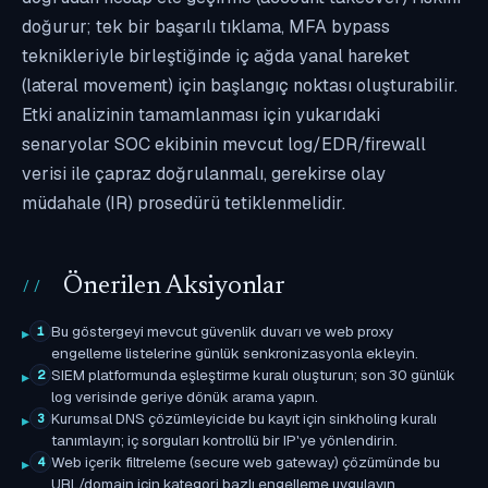
doğurur; tek bir başarılı tıklama, MFA bypass
teknikleriyle birleştiğinde iç ağda yanal hareket
(lateral movement) için başlangıç noktası oluşturabilir.
Etki analizinin tamamlanması için yukarıdaki
senaryolar SOC ekibinin mevcut log/EDR/firewall
verisi ile çapraz doğrulanmalı, gerekirse olay
müdahale (IR) prosedürü tetiklenmelidir.
Önerilen Aksiyonlar
Bu göstergeyi mevcut güvenlik duvarı ve web proxy
1
engelleme listelerine günlük senkronizasyonla ekleyin.
SIEM platformunda eşleştirme kuralı oluşturun; son 30 günlük
2
log verisinde geriye dönük arama yapın.
Kurumsal DNS çözümleyicide bu kayıt için sinkholing kuralı
3
tanımlayın; iç sorguları kontrollü bir IP'ye yönlendirin.
Web içerik filtreleme (secure web gateway) çözümünde bu
4
URL/domain için kategori bazlı engelleme uygulayın.