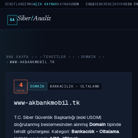
SINIFLANDIRMA
AÇIK KAYNAK
KAYNAK
USOM · CSGB
SENKRONIZASYON
5SN Ö
Siber
/
Analiz
SA
ANA SAYFA
›
TEHDITLER
›
DOMAIN
›
WWW-AKBANKMOBIL.TK
4
DOMAIN
BANKACILIK - OLTALAMA
YÜKSEK
www-akbankmobil.tk
T.C. Siber Güvenlik Başkanlığı (eski USOM)
doğrulanmış beslemesinden alınmış
Domain
tipinde
tehdit göstergesi. Kategori:
Bankacılık - Oltalama
.