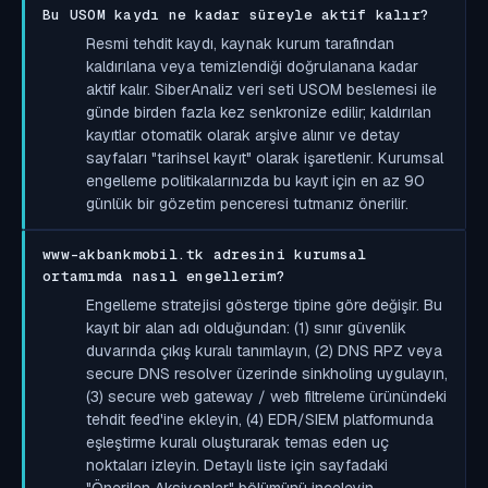
Bu USOM kaydı ne kadar süreyle aktif kalır?
Resmi tehdit kaydı, kaynak kurum tarafından
kaldırılana veya temizlendiği doğrulanana kadar
aktif kalır. SiberAnaliz veri seti USOM beslemesi ile
günde birden fazla kez senkronize edilir; kaldırılan
kayıtlar otomatik olarak arşive alınır ve detay
sayfaları "tarihsel kayıt" olarak işaretlenir. Kurumsal
engelleme politikalarınızda bu kayıt için en az 90
günlük bir gözetim penceresi tutmanız önerilir.
www-akbankmobil.tk adresini kurumsal
ortamımda nasıl engellerim?
Engelleme stratejisi gösterge tipine göre değişir. Bu
kayıt bir alan adı olduğundan: (1) sınır güvenlik
duvarında çıkış kuralı tanımlayın, (2) DNS RPZ veya
secure DNS resolver üzerinde sinkholing uygulayın,
(3) secure web gateway / web filtreleme ürünündeki
tehdit feed'ine ekleyin, (4) EDR/SIEM platformunda
eşleştirme kuralı oluşturarak temas eden uç
noktaları izleyin. Detaylı liste için sayfadaki
"Önerilen Aksiyonlar" bölümünü inceleyin.