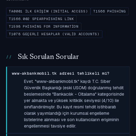
TA0001 İLK ERIŞIM (INITIAL ACCESS)
T1566 PHISHING
T1566.002 SPEARPHISHING LINK
T1598 PHISHING FOR INFORMATION
T1078 GEÇERLI HESAPLAR (VALID ACCOUNTS)
Sık Sorulan Sorular
www-akbankmobil.tk adresi tehlikeli mi?
Evet. "www-akbankmobil.tk" kaydı T.C. Siber
Güvenlik Başkanlığı (eski USOM) doğrulanmış tehdit
beslemesinde "Bankacılık - Oltalama" kategorisinde
yer almakta ve yüksek kritiklik seviyesi (4/10) ile
sınıflandırılmıştır. Bu kayıt resmi tehdit istihbaratı
olarak yayımlandığı için kurumsal engelleme
listelerine alınması ve son kullanıcıların erişiminin
engellenmesi tavsiye edilir.