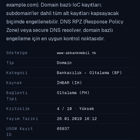
example.com). Domain bazlı IoC kayıtları;
subdomain'ler dahil tüm alt kayıtları kapsayacak
biçimde engellenebilir. DNS RPZ (Response Policy
Zone) veya secure DNS resolver, domain bazlı
engelleme için en uygun kontrol noktasıdır.
Gösterge
www-akbankmobil.tk
Tip
Domain
Kategori
Bankacılık - Oltalama
(BP)
Kaynak
İHBAR
(IH)
Bağlantı
Oltalama
(PH)
Tipi
Kritiklik
4 / 10 · Yüksek
Yayım Tarihi
26.01.2019 16:12
USOM Kayıt
65937
ID