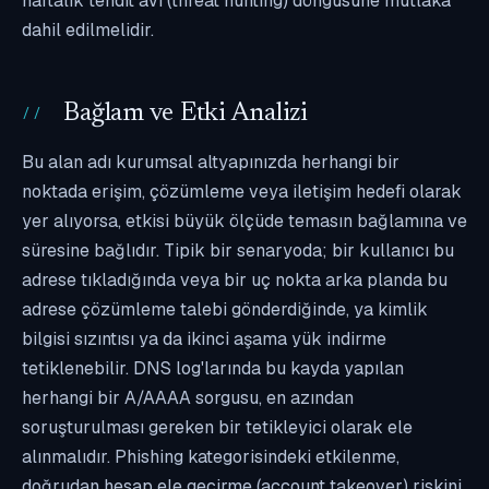
haftalık tehdit avı (threat hunting) döngüsüne mutlaka
dahil edilmelidir.
Bağlam ve Etki Analizi
Bu alan adı kurumsal altyapınızda herhangi bir
noktada erişim, çözümleme veya iletişim hedefi olarak
yer alıyorsa, etkisi büyük ölçüde temasın bağlamına ve
süresine bağlıdır. Tipik bir senaryoda; bir kullanıcı bu
adrese tıkladığında veya bir uç nokta arka planda bu
adrese çözümleme talebi gönderdiğinde, ya kimlik
bilgisi sızıntısı ya da ikinci aşama yük indirme
tetiklenebilir. DNS log'larında bu kayda yapılan
herhangi bir A/AAAA sorgusu, en azından
soruşturulması gereken bir tetikleyici olarak ele
alınmalıdır. Phishing kategorisindeki etkilenme,
doğrudan hesap ele geçirme (account takeover) riskini