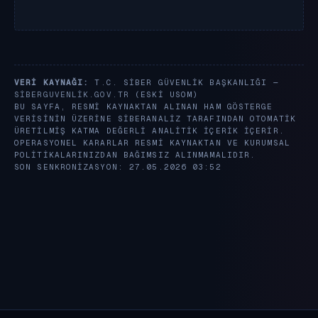
VERI KAYNAĞI:
T.C. SIBER GÜVENLIK BAŞKANLIĞI —
SIBERGUVENLIK.GOV.TR
(ESKI USOM)
BU SAYFA, RESMI KAYNAKTAN ALINAN HAM GÖSTERGE
VERISININ ÜZERINE SIBERANALIZ TARAFINDAN OTOMATIK
ÜRETILMIŞ KATMA DEĞERLI ANALITIK IÇERIK IÇERIR.
OPERASYONEL KARARLAR RESMI KAYNAKTAN VE KURUMSAL
POLITIKALARINIZDAN BAĞIMSIZ ALINMAMALIDIR.
SON SENKRONIZASYON: 27.05.2026 03:52