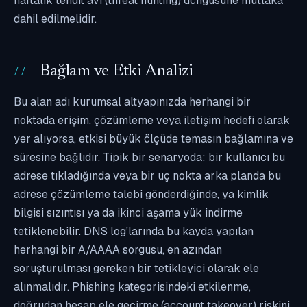
haftalık tehdit avı (threat hunting) döngüsüne mutlaka
dahil edilmelidir.
Bağlam ve Etki Analizi
Bu alan adı kurumsal altyapınızda herhangi bir
noktada erişim, çözümleme veya iletişim hedefi olarak
yer alıyorsa, etkisi büyük ölçüde temasın bağlamına ve
süresine bağlıdır. Tipik bir senaryoda; bir kullanıcı bu
adrese tıkladığında veya bir uç nokta arka planda bu
adrese çözümleme talebi gönderdiğinde, ya kimlik
bilgisi sızıntısı ya da ikinci aşama yük indirme
tetiklenebilir. DNS log'larında bu kayda yapılan
herhangi bir A/AAAA sorgusu, en azından
soruşturulması gereken bir tetikleyici olarak ele
alınmalıdır. Phishing kategorisindeki etkilenme,
doğrudan hesap ele geçirme (account takeover) riskini