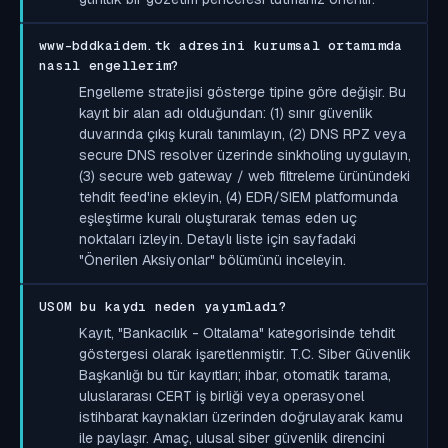
www-bddkaidem.tk adresini kurumsal ortamımda
nasıl engellerim?
Engelleme stratejisi gösterge tipine göre değişir. Bu
kayıt bir alan adı olduğundan: (1) sınır güvenlik
duvarında çıkış kuralı tanımlayın, (2) DNS RPZ veya
secure DNS resolver üzerinde sinkholing uygulayın,
(3) secure web gateway / web filtreleme ürünündeki
tehdit feed'ine ekleyin, (4) EDR/SIEM platformunda
eşleştirme kuralı oluşturarak temas eden uç
noktaları izleyin. Detaylı liste için sayfadaki
"Önerilen Aksiyonlar" bölümünü inceleyin.
USOM bu kaydı neden yayımladı?
Kayıt, "Bankacılık - Oltalama" kategorisinde tehdit
göstergesi olarak işaretlenmiştir. T.C. Siber Güvenlik
Başkanlığı bu tür kayıtları; ihbar, otomatik tarama,
uluslararası CERT iş birliği veya operasyonel
istihbarat kaynakları üzerinden doğrulayarak kamu
ile paylaşır. Amaç, ulusal siber güvenlik direncini