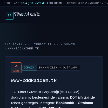
SINIFLANDIRMA
AÇIK KAYNAK
KAYNAK
USOM · CSGB
SENKRONIZASYON
5SN Ö
Siber
/
Analiz
SA
ANA SAYFA
›
TEHDITLER
›
DOMAIN
›
WWW-BDDKAIDEM.TK
4
DOMAIN
BANKACILIK - OLTALAMA
YÜKSEK
www-bddkaidem.tk
T.C. Siber Güvenlik Başkanlığı (eski USOM)
doğrulanmış beslemesinden alınmış
Domain
tipinde
tehdit göstergesi. Kategori:
Bankacılık - Oltalama
.