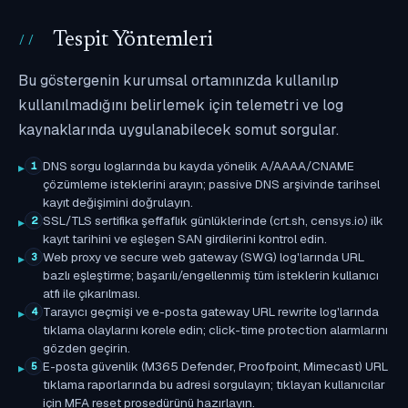
Tespit Yöntemleri
Bu göstergenin kurumsal ortamınızda kullanılıp
kullanılmadığını belirlemek için telemetri ve log
kaynaklarında uygulanabilecek somut sorgular.
DNS sorgu loglarında bu kayda yönelik A/AAAA/CNAME
1
çözümleme isteklerini arayın; passive DNS arşivinde tarihsel
kayıt değişimini doğrulayın.
SSL/TLS sertifika şeffaflık günlüklerinde (crt.sh, censys.io) ilk
2
kayıt tarihini ve eşleşen SAN girdilerini kontrol edin.
Web proxy ve secure web gateway (SWG) log'larında URL
3
bazlı eşleştirme; başarılı/engellenmiş tüm isteklerin kullanıcı
atfı ile çıkarılması.
Tarayıcı geçmişi ve e-posta gateway URL rewrite log'larında
4
tıklama olaylarını korele edin; click-time protection alarmlarını
gözden geçirin.
E-posta güvenlik (M365 Defender, Proofpoint, Mimecast) URL
5
tıklama raporlarında bu adresi sorgulayın; tıklayan kullanıcılar
için MFA reset prosedürünü hazırlayın.