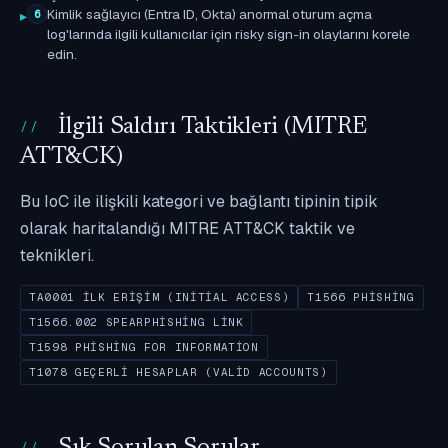
Kimlik sağlayıcı (Entra ID, Okta) anormal oturum açma
6
log'larında ilgili kullanıcılar için risky sign-in olaylarını korele
edin.
İlgili Saldırı Taktikleri (MITRE
ATT&CK)
Bu IoC ile ilişkili kategori ve bağlantı tipinin tipik
olarak haritalandığı MITRE ATT&CK taktik ve
teknikleri.
TA0001 İLK ERIŞIM (INITIAL ACCESS)
T1566 PHISHING
T1566.002 SPEARPHISHING LINK
T1598 PHISHING FOR INFORMATION
T1078 GEÇERLI HESAPLAR (VALID ACCOUNTS)
Sık Sorulan Sorular