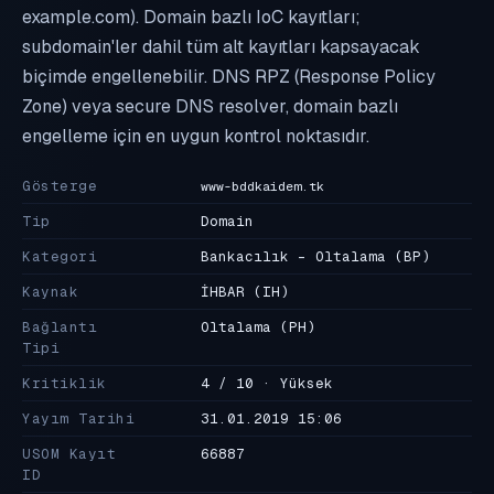
example.com). Domain bazlı IoC kayıtları;
subdomain'ler dahil tüm alt kayıtları kapsayacak
biçimde engellenebilir. DNS RPZ (Response Policy
Zone) veya secure DNS resolver, domain bazlı
engelleme için en uygun kontrol noktasıdır.
Gösterge
www-bddkaidem.tk
Tip
Domain
Kategori
Bankacılık - Oltalama
(BP)
Kaynak
İHBAR
(IH)
Bağlantı
Oltalama
(PH)
Tipi
Kritiklik
4 / 10 · Yüksek
Yayım Tarihi
31.01.2019 15:06
USOM Kayıt
66887
ID