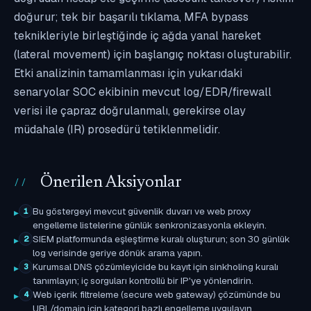
doğurur; tek bir başarılı tıklama, MFA bypass
teknikleriyle birleştiğinde iç ağda yanal hareket
(lateral movement) için başlangıç noktası oluşturabilir.
Etki analizinin tamamlanması için yukarıdaki
senaryolar SOC ekibinin mevcut log/EDR/firewall
verisi ile çapraz doğrulanmalı, gerekirse olay
müdahale (IR) prosedürü tetiklenmelidir.
Önerilen Aksiyonlar
Bu göstergeyi mevcut güvenlik duvarı ve web proxy
1
engelleme listelerine günlük senkronizasyonla ekleyin.
SIEM platformunda eşleştirme kuralı oluşturun; son 30 günlük
2
log verisinde geriye dönük arama yapın.
Kurumsal DNS çözümleyicide bu kayıt için sinkholing kuralı
3
tanımlayın; iç sorguları kontrollü bir IP'ye yönlendirin.
Web içerik filtreleme (secure web gateway) çözümünde bu
4
URL/domain için kategori bazlı engelleme uygulayın.