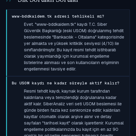
www-bddkaidem.tk adresi tehlikeli mi?
Evet. "www-bddkaidem.tk" kaydı T.C. Siber
Güvenlik Başkanlığı (eski USOM) doğrulanmış tehdit
beslemesinde "Bankacılık - Oltalama" kategorisinde
yer almakta ve yüksek kritiklik seviyesi (4/10) ile
sınıflandırılmıştır. Bu kayıt resmi tehdit istihbaratı
olarak yayımlandığı için kurumsal engelleme
listelerine alınması ve son kullanıcıların erişiminin
engellenmesi tavsiye edilir.
Bu USOM kaydı ne kadar süreyle aktif kalır?
Resmi tehdit kaydı, kaynak kurum tarafından
kaldırılana veya temizlendiği doğrulanana kadar
aktif kalır. SiberAnaliz veri seti USOM beslemesi ile
günde birden fazla kez senkronize edilir; kaldırılan
kayıtlar otomatik olarak arşive alınır ve detay
sayfaları "tarihsel kayıt" olarak işaretlenir. Kurumsal
engelleme politikalarınızda bu kayıt için en az 90
günlük bir gözetim penceresi tutmanız önerilir.