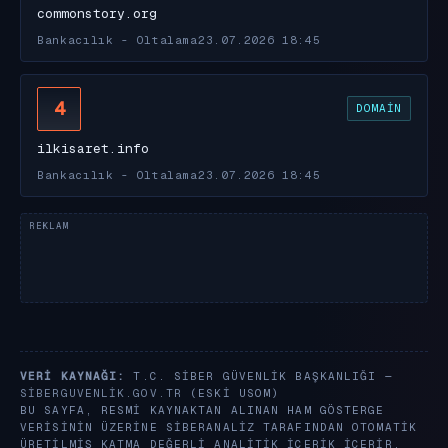
commonstory.org
Bankacılık - Oltalama
23.07.2026 18:45
4
DOMAIN
ilkisaret.info
Bankacılık - Oltalama
23.07.2026 18:45
VERI KAYNAĞI:
T.C. SIBER GÜVENLIK BAŞKANLIĞI —
SIBERGUVENLIK.GOV.TR
(ESKI USOM)
BU SAYFA, RESMI KAYNAKTAN ALINAN HAM GÖSTERGE
VERISININ ÜZERINE SIBERANALIZ TARAFINDAN OTOMATIK
ÜRETILMIŞ KATMA DEĞERLI ANALITIK IÇERIK IÇERIR.