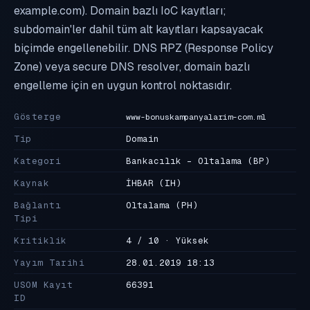
example.com). Domain bazlı IoC kayıtları;
subdomain'ler dahil tüm alt kayıtları kapsayacak
biçimde engellenebilir. DNS RPZ (Response Policy
Zone) veya secure DNS resolver, domain bazlı
engelleme için en uygun kontrol noktasıdır.
Gösterge
www-bonuskampanyalarim-com.ml
Tip
Domain
Kategori
Bankacılık - Oltalama
(BP)
Kaynak
İHBAR
(IH)
Bağlantı
Oltalama
(PH)
Tipi
Kritiklik
4 / 10 · Yüksek
Yayım Tarihi
28.01.2019 18:13
USOM Kayıt
66391
ID