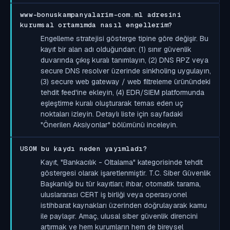
www-bonuskampanyalarim-com.ml adresini
kurumsal ortamımda nasıl engellerim?
Engelleme stratejisi gösterge tipine göre değişir. Bu
kayıt bir alan adı olduğundan: (1) sınır güvenlik
duvarında çıkış kuralı tanımlayın, (2) DNS RPZ veya
secure DNS resolver üzerinde sinkholing uygulayın,
(3) secure web gateway / web filtreleme ürünündeki
tehdit feed'ine ekleyin, (4) EDR/SIEM platformunda
eşleştirme kuralı oluşturarak temas eden uç
noktaları izleyin. Detaylı liste için sayfadaki
"Önerilen Aksiyonlar" bölümünü inceleyin.
USOM bu kaydı neden yayımladı?
Kayıt, "Bankacılık - Oltalama" kategorisinde tehdit
göstergesi olarak işaretlenmiştir. T.C. Siber Güvenlik
Başkanlığı bu tür kayıtları; ihbar, otomatik tarama,
uluslararası CERT iş birliği veya operasyonel
istihbarat kaynakları üzerinden doğrulayarak kamu
ile paylaşır. Amaç, ulusal siber güvenlik direncini
artırmak ve hem kurumların hem de bireysel