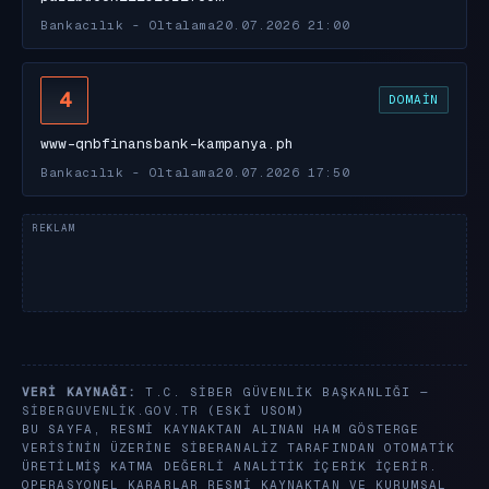
Bankacılık - Oltalama
20.07.2026 21:00
4
DOMAIN
www-qnbfinansbank-kampanya.ph
Bankacılık - Oltalama
20.07.2026 17:50
VERI KAYNAĞI:
T.C. SIBER GÜVENLIK BAŞKANLIĞI —
SIBERGUVENLIK.GOV.TR
(ESKI USOM)
BU SAYFA, RESMI KAYNAKTAN ALINAN HAM GÖSTERGE
VERISININ ÜZERINE SIBERANALIZ TARAFINDAN OTOMATIK
ÜRETILMIŞ KATMA DEĞERLI ANALITIK IÇERIK IÇERIR.
OPERASYONEL KARARLAR RESMI KAYNAKTAN VE KURUMSAL