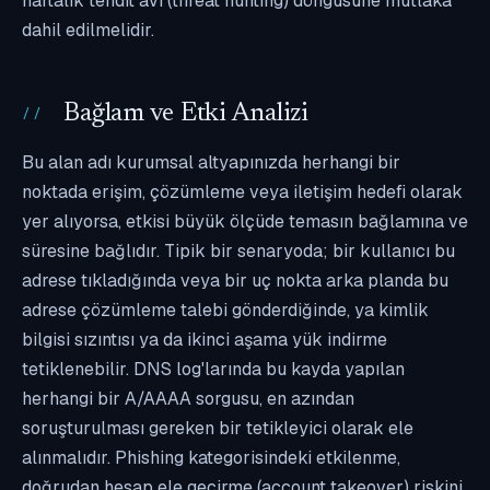
haftalık tehdit avı (threat hunting) döngüsüne mutlaka
dahil edilmelidir.
Bağlam ve Etki Analizi
Bu alan adı kurumsal altyapınızda herhangi bir
noktada erişim, çözümleme veya iletişim hedefi olarak
yer alıyorsa, etkisi büyük ölçüde temasın bağlamına ve
süresine bağlıdır. Tipik bir senaryoda; bir kullanıcı bu
adrese tıkladığında veya bir uç nokta arka planda bu
adrese çözümleme talebi gönderdiğinde, ya kimlik
bilgisi sızıntısı ya da ikinci aşama yük indirme
tetiklenebilir. DNS log'larında bu kayda yapılan
herhangi bir A/AAAA sorgusu, en azından
soruşturulması gereken bir tetikleyici olarak ele
alınmalıdır. Phishing kategorisindeki etkilenme,
doğrudan hesap ele geçirme (account takeover) riskini