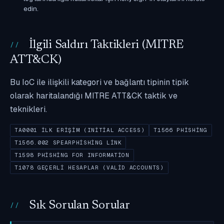
edin.
İlgili Saldırı Taktikleri (MITRE
ATT&CK)
Bu IoC ile ilişkili kategori ve bağlantı tipinin tipik
olarak haritalandığı MITRE ATT&CK taktik ve
teknikleri.
TA0001 İLK ERIŞIM (INITIAL ACCESS)
T1566 PHISHING
T1566.002 SPEARPHISHING LINK
T1598 PHISHING FOR INFORMATION
T1078 GEÇERLI HESAPLAR (VALID ACCOUNTS)
Sık Sorulan Sorular