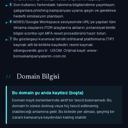
Son kullanıcı farkındalık takımına bilgilendirme yayımlayın;
5
çalışanlara phishing kampanyası uyarısı geçin ve gerekirse
hedefli simülasyon planlayın.
M365/Google Workspace seviyesinde URL'ye yapılan tüm
6
tıklama olaylarını ITDR araçlarına aktarın; potansiyel kimlik
bilgisi sızıntısı için MFA reset prosedürünü hazır tutun.
Bu göstergeyi kurumsal tehdit istihbarat platformuna (TIP)
7
kaynak atfı ile birlikte kaydedin; resmi kaynak:
siberguvenlik.gov.tr · USOM. Orijinal kayıt: www-
bonuskampanyalarim-com.ml
Domain Bilgisi
Bu domain şu anda kayıtsız (boşta)
Domain kayıt sistemlerinde aktif bir tescil bulunamadı. Bu,
domain'in süresi dolmuş veya hiç tescil edilmemiş
olabileceği anlamına gelir. Bu listede yer alması, geçmiş bir
zararlı kampanya kaydından kalmış olabilir.