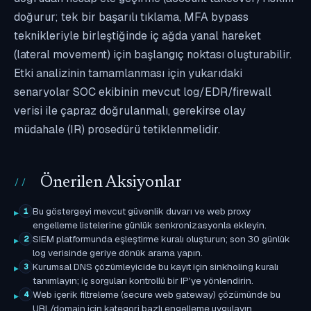
doğurur; tek bir başarılı tıklama, MFA bypass
teknikleriyle birleştiğinde iç ağda yanal hareket
(lateral movement) için başlangıç noktası oluşturabilir.
Etki analizinin tamamlanması için yukarıdaki
senaryolar SOC ekibinin mevcut log/EDR/firewall
verisi ile çapraz doğrulanmalı, gerekirse olay
müdahale (IR) prosedürü tetiklenmelidir.
Önerilen Aksiyonlar
Bu göstergeyi mevcut güvenlik duvarı ve web proxy
1
engelleme listelerine günlük senkronizasyonla ekleyin.
SIEM platformunda eşleştirme kuralı oluşturun; son 30 günlük
2
log verisinde geriye dönük arama yapın.
Kurumsal DNS çözümleyicide bu kayıt için sinkholing kuralı
3
tanımlayın; iç sorguları kontrollü bir IP'ye yönlendirin.
Web içerik filtreleme (secure web gateway) çözümünde bu
4
URL/domain için kategori bazlı engelleme uygulayın.