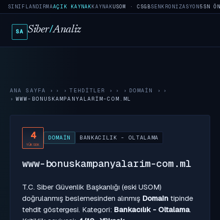
SINIFLANDIRMA
AÇIK KAYNAK
KAYNAK
USOM · CSGB
SENKRONIZASYON
5SN Ö
Siber
/
Analiz
SA
ANA SAYFA
›
TEHDITLER
›
DOMAIN
›
WWW-BONUSKAMPANYALARIM-COM.ML
4
DOMAIN
BANKACILIK - OLTALAMA
YÜKSEK
www-bonuskampanyalarim-com.ml
T.C. Siber Güvenlik Başkanlığı (eski USOM)
doğrulanmış beslemesinden alınmış
Domain
tipinde
tehdit göstergesi. Kategori:
Bankacılık - Oltalama
.