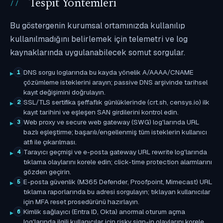
Tespit Yöntemleri
Bu göstergenin kurumsal ortamınızda kullanılıp
kullanılmadığını belirlemek için telemetri ve log
kaynaklarında uygulanabilecek somut sorgular.
DNS sorgu loglarında bu kayda yönelik A/AAAA/CNAME
1
çözümleme isteklerini arayın; passive DNS arşivinde tarihsel
kayıt değişimini doğrulayın.
SSL/TLS sertifika şeffaflık günlüklerinde (crt.sh, censys.io) ilk
2
kayıt tarihini ve eşleşen SAN girdilerini kontrol edin.
Web proxy ve secure web gateway (SWG) log'larında URL
3
bazlı eşleştirme; başarılı/engellenmiş tüm isteklerin kullanıcı
atfı ile çıkarılması.
Tarayıcı geçmişi ve e-posta gateway URL rewrite log'larında
4
tıklama olaylarını korele edin; click-time protection alarmlarını
gözden geçirin.
E-posta güvenlik (M365 Defender, Proofpoint, Mimecast) URL
5
tıklama raporlarında bu adresi sorgulayın; tıklayan kullanıcılar
için MFA reset prosedürünü hazırlayın.
Kimlik sağlayıcı (Entra ID, Okta) anormal oturum açma
6
log'larında ilgili kullanıcılar için risky sign-in olaylarını korele