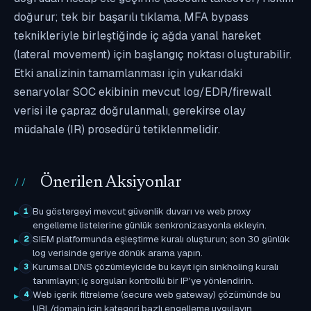
doğurur; tek bir başarılı tıklama, MFA bypass
teknikleriyle birleştiğinde iç ağda yanal hareket
(lateral movement) için başlangıç noktası oluşturabilir.
Etki analizinin tamamlanması için yukarıdaki
senaryolar SOC ekibinin mevcut log/EDR/firewall
verisi ile çapraz doğrulanmalı, gerekirse olay
müdahale (IR) prosedürü tetiklenmelidir.
Önerilen Aksiyonlar
Bu göstergeyi mevcut güvenlik duvarı ve web proxy
1
engelleme listelerine günlük senkronizasyonla ekleyin.
SIEM platformunda eşleştirme kuralı oluşturun; son 30 günlük
2
log verisinde geriye dönük arama yapın.
Kurumsal DNS çözümleyicide bu kayıt için sinkholing kuralı
3
tanımlayın; iç sorguları kontrollü bir IP'ye yönlendirin.
Web içerik filtreleme (secure web gateway) çözümünde bu
4
URL/domain için kategori bazlı engelleme uygulayın.