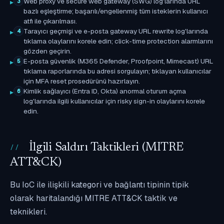
Web proxy ve secure web gateway (SWG) log'larında URL
3
bazlı eşleştirme; başarılı/engellenmiş tüm isteklerin kullanıcı
atfı ile çıkarılması.
Tarayıcı geçmişi ve e-posta gateway URL rewrite log'larında
4
tıklama olaylarını korele edin; click-time protection alarmlarını
gözden geçirin.
E-posta güvenlik (M365 Defender, Proofpoint, Mimecast) URL
5
tıklama raporlarında bu adresi sorgulayın; tıklayan kullanıcılar
için MFA reset prosedürünü hazırlayın.
Kimlik sağlayıcı (Entra ID, Okta) anormal oturum açma
6
log'larında ilgili kullanıcılar için risky sign-in olaylarını korele
edin.
İlgili Saldırı Taktikleri (MITRE
ATT&CK)
Bu IoC ile ilişkili kategori ve bağlantı tipinin tipik
olarak haritalandığı MITRE ATT&CK taktik ve
teknikleri.