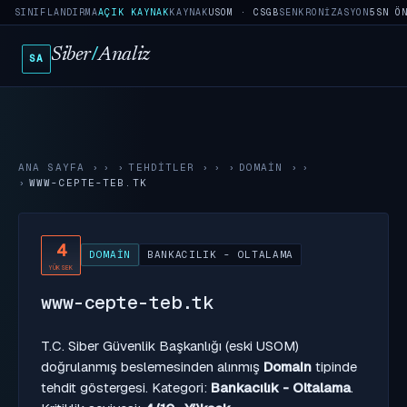
SINIFLANDIRMA
AÇIK KAYNAK
KAYNAK
USOM · CSGB
SENKRONIZASYON
5SN Ö
Siber
/
Analiz
SA
ANA SAYFA
›
TEHDITLER
›
DOMAIN
›
WWW-CEPTE-TEB.TK
4
DOMAIN
BANKACILIK - OLTALAMA
YÜKSEK
www-cepte-teb.tk
T.C. Siber Güvenlik Başkanlığı (eski USOM)
doğrulanmış beslemesinden alınmış
Domain
tipinde
tehdit göstergesi. Kategori:
Bankacılık - Oltalama
.