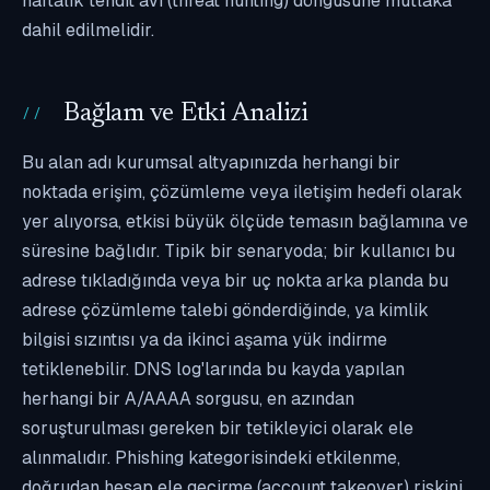
haftalık tehdit avı (threat hunting) döngüsüne mutlaka
dahil edilmelidir.
Bağlam ve Etki Analizi
Bu alan adı kurumsal altyapınızda herhangi bir
noktada erişim, çözümleme veya iletişim hedefi olarak
yer alıyorsa, etkisi büyük ölçüde temasın bağlamına ve
süresine bağlıdır. Tipik bir senaryoda; bir kullanıcı bu
adrese tıkladığında veya bir uç nokta arka planda bu
adrese çözümleme talebi gönderdiğinde, ya kimlik
bilgisi sızıntısı ya da ikinci aşama yük indirme
tetiklenebilir. DNS log'larında bu kayda yapılan
herhangi bir A/AAAA sorgusu, en azından
soruşturulması gereken bir tetikleyici olarak ele
alınmalıdır. Phishing kategorisindeki etkilenme,
doğrudan hesap ele geçirme (account takeover) riskini