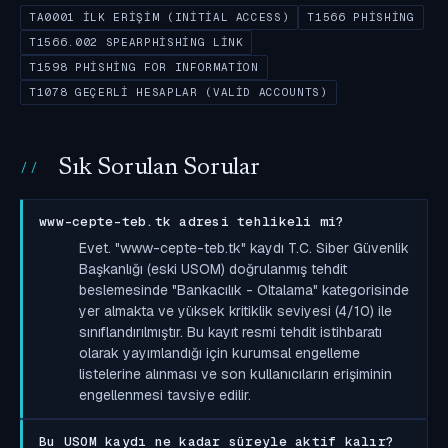
TA0001 İLK ERIŞIM (INITIAL ACCESS)
T1566 PHISHING
T1566.002 SPEARPHISHING LINK
T1598 PHISHING FOR INFORMATION
T1078 GEÇERLI HESAPLAR (VALID ACCOUNTS)
Sık Sorulan Sorular
www-cepte-teb.tk adresi tehlikeli mi?
Evet. "www-cepte-teb.tk" kaydı T.C. Siber Güvenlik
Başkanlığı (eski USOM) doğrulanmış tehdit
beslemesinde "Bankacılık - Oltalama" kategorisinde
yer almakta ve yüksek kritiklik seviyesi (4/10) ile
sınıflandırılmıştır. Bu kayıt resmi tehdit istihbaratı
olarak yayımlandığı için kurumsal engelleme
listelerine alınması ve son kullanıcıların erişiminin
engellenmesi tavsiye edilir.
Bu USOM kaydı ne kadar süreyle aktif kalır?