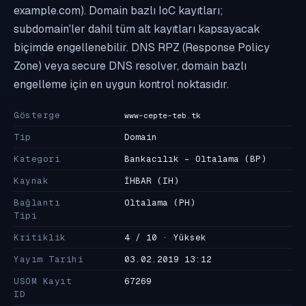
example.com). Domain bazlı IoC kayıtları;
subdomain'ler dahil tüm alt kayıtları kapsayacak
biçimde engellenebilir. DNS RPZ (Response Policy
Zone) veya secure DNS resolver, domain bazlı
engelleme için en uygun kontrol noktasıdır.
Gösterge
www-cepte-teb.tk
Tip
Domain
Kategori
Bankacılık - Oltalama
(BP)
Kaynak
İHBAR
(IH)
Bağlantı
Oltalama
(PH)
Tipi
Kritiklik
4 / 10 · Yüksek
Yayım Tarihi
03.02.2019 13:12
USOM Kayıt
67269
ID