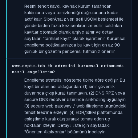
Resmi tehdit kaydı, kaynak kurum tarafından
kaldırılana veya temizlendiği doğrulanana kadar
aktif kalır. SiberAnaliz veri seti USOM beslemesi ile
günde birden fazla kez senkronize edilir; kaldırılan
kayıtlar otomatik olarak arşive alınır ve detay
sayfaları "tarihsel kayıt" olarak işaretlenir. Kurumsal
engelleme politikalarınızda bu kayıt için en az 90
günlük bir gözetim penceresi tutmanız önerilir.
www-cepte-teb.tk adresini kurumsal ortamımda
nasıl engellerim?
Engelleme stratejisi gösterge tipine göre değişir. Bu
kayıt bir alan adı olduğundan: (1) sınır güvenlik
duvarında çıkış kuralı tanımlayın, (2) DNS RPZ veya
secure DNS resolver üzerinde sinkholing uygulayın,
(3) secure web gateway / web filtreleme ürünündeki
tehdit feed'ine ekleyin, (4) EDR/SIEM platformunda
eşleştirme kuralı oluşturarak temas eden uç
noktaları izleyin. Detaylı liste için sayfadaki
"Önerilen Aksiyonlar" bölümünü inceleyin.