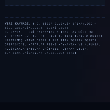
VERI KAYNAĞI:
T.C. SIBER GÜVENLIK BAŞKANLIĞI —
SIBERGUVENLIK.GOV.TR
(ESKI USOM)
BU SAYFA, RESMI KAYNAKTAN ALINAN HAM GÖSTERGE
VERISININ ÜZERINE SIBERANALIZ TARAFINDAN OTOMATIK
ÜRETILMIŞ KATMA DEĞERLI ANALITIK IÇERIK IÇERIR.
OPERASYONEL KARARLAR RESMI KAYNAKTAN VE KURUMSAL
POLITIKALARINIZDAN BAĞIMSIZ ALINMAMALIDIR.
SON SENKRONIZASYON: 27.05.2026 03:51