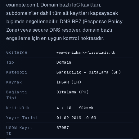
example.com). Domain bazlı IoC kayıtları;
subdomain'ler dahil tüm alt kayıtları kapsayacak
biçimde engellenebilir. DNS RPZ (Response Policy
Zone) veya secure DNS resolver, domain bazlı
engelleme için en uygun kontrol noktasıdır.
Gösterge
www-denizbank-firsatiniz.tk
Tip
Domain
Kategori
Bankacılık - Oltalama
(BP)
Kaynak
İHBAR
(IH)
Bağlantı
Oltalama
(PH)
Tipi
Kritiklik
4 / 10 · Yüksek
Yayım Tarihi
01.02.2019 19:09
USOM Kayıt
67057
ID