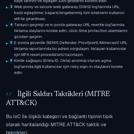
kayıt tarihini ve eşleşen SAN girdilerini kontrol edin.
Web proxy ve secure web gateway (SWG) log'larında URL
3
bazlı eşleştirme; başarılı/engellenmiş tüm isteklerin kullanıcı
atfı ile çıkarılması.
Tarayıcı geçmişi ve e-posta gateway URL rewrite log'larında
4
tıklama olaylarını korele edin; click-time protection alarmlarını
gözden geçirin.
E-posta güvenlik (M365 Defender, Proofpoint, Mimecast) URL
5
tıklama raporlarında bu adresi sorgulayın; tıklayan kullanıcılar
için MFA reset prosedürünü hazırlayın.
Kimlik sağlayıcı (Entra ID, Okta) anormal oturum açma
6
log'larında ilgili kullanıcılar için risky sign-in olaylarını korele
edin.
İlgili Saldırı Taktikleri (MITRE
ATT&CK)
Bu IoC ile ilişkili kategori ve bağlantı tipinin tipik
olarak haritalandığı MITRE ATT&CK taktik ve
teknikleri.