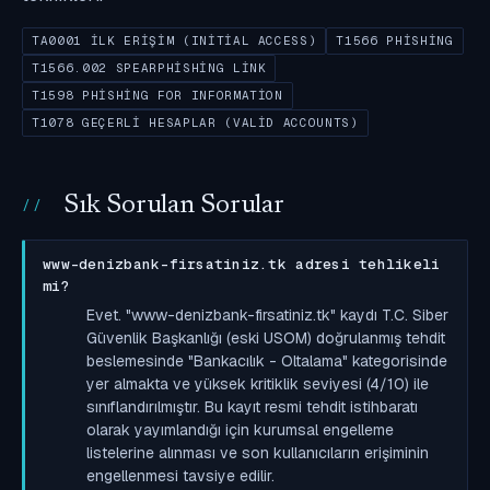
TA0001 İLK ERIŞIM (INITIAL ACCESS)
T1566 PHISHING
T1566.002 SPEARPHISHING LINK
T1598 PHISHING FOR INFORMATION
T1078 GEÇERLI HESAPLAR (VALID ACCOUNTS)
Sık Sorulan Sorular
www-denizbank-firsatiniz.tk adresi tehlikeli
mi?
Evet. "www-denizbank-firsatiniz.tk" kaydı T.C. Siber
Güvenlik Başkanlığı (eski USOM) doğrulanmış tehdit
beslemesinde "Bankacılık - Oltalama" kategorisinde
yer almakta ve yüksek kritiklik seviyesi (4/10) ile
sınıflandırılmıştır. Bu kayıt resmi tehdit istihbaratı
olarak yayımlandığı için kurumsal engelleme
listelerine alınması ve son kullanıcıların erişiminin
engellenmesi tavsiye edilir.