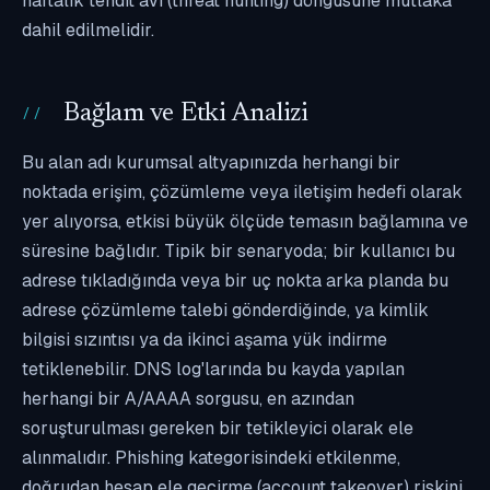
haftalık tehdit avı (threat hunting) döngüsüne mutlaka
dahil edilmelidir.
Bağlam ve Etki Analizi
Bu alan adı kurumsal altyapınızda herhangi bir
noktada erişim, çözümleme veya iletişim hedefi olarak
yer alıyorsa, etkisi büyük ölçüde temasın bağlamına ve
süresine bağlıdır. Tipik bir senaryoda; bir kullanıcı bu
adrese tıkladığında veya bir uç nokta arka planda bu
adrese çözümleme talebi gönderdiğinde, ya kimlik
bilgisi sızıntısı ya da ikinci aşama yük indirme
tetiklenebilir. DNS log'larında bu kayda yapılan
herhangi bir A/AAAA sorgusu, en azından
soruşturulması gereken bir tetikleyici olarak ele
alınmalıdır. Phishing kategorisindeki etkilenme,
doğrudan hesap ele geçirme (account takeover) riskini