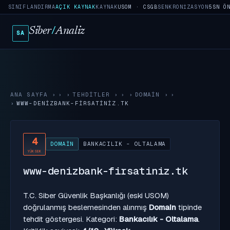
SINIFLANDIRMA
AÇIK KAYNAK
KAYNAK
USOM · CSGB
SENKRONIZASYON
5SN Ö
Siber
/
Analiz
SA
ANA SAYFA
›
TEHDITLER
›
DOMAIN
›
WWW-DENIZBANK-FIRSATINIZ.TK
4
DOMAIN
BANKACILIK - OLTALAMA
YÜKSEK
www-denizbank-firsatiniz.tk
T.C. Siber Güvenlik Başkanlığı (eski USOM)
doğrulanmış beslemesinden alınmış
Domain
tipinde
tehdit göstergesi. Kategori:
Bankacılık - Oltalama
.