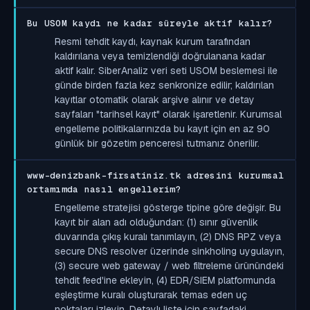
Bu USOM kaydı ne kadar süreyle aktif kalır?
Resmi tehdit kaydı, kaynak kurum tarafından
kaldırılana veya temizlendiği doğrulanana kadar
aktif kalır. SiberAnaliz veri seti USOM beslemesi ile
günde birden fazla kez senkronize edilir; kaldırılan
kayıtlar otomatik olarak arşive alınır ve detay
sayfaları "tarihsel kayıt" olarak işaretlenir. Kurumsal
engelleme politikalarınızda bu kayıt için en az 90
günlük bir gözetim penceresi tutmanız önerilir.
www-denizbank-firsatiniz.tk adresini kurumsal
ortamımda nasıl engellerim?
Engelleme stratejisi gösterge tipine göre değişir. Bu
kayıt bir alan adı olduğundan: (1) sınır güvenlik
duvarında çıkış kuralı tanımlayın, (2) DNS RPZ veya
secure DNS resolver üzerinde sinkholing uygulayın,
(3) secure web gateway / web filtreleme ürünündeki
tehdit feed'ine ekleyin, (4) EDR/SIEM platformunda
eşleştirme kuralı oluşturarak temas eden uç
noktaları izleyin. Detaylı liste için sayfadaki