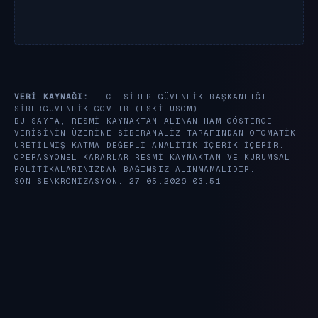
VERI KAYNAĞI:
T.C. SIBER GÜVENLIK BAŞKANLIĞI —
SIBERGUVENLIK.GOV.TR
(ESKI USOM)
BU SAYFA, RESMI KAYNAKTAN ALINAN HAM GÖSTERGE
VERISININ ÜZERINE SIBERANALIZ TARAFINDAN OTOMATIK
ÜRETILMIŞ KATMA DEĞERLI ANALITIK IÇERIK IÇERIR.
OPERASYONEL KARARLAR RESMI KAYNAKTAN VE KURUMSAL
POLITIKALARINIZDAN BAĞIMSIZ ALINMAMALIDIR.
SON SENKRONIZASYON: 27.05.2026 03:51