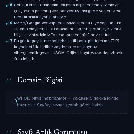
Son kullanıcı farkındalık takımına bilgilendirme yayımlayın;
5
çalışanlara phishing kampanyası uyarısı geçin ve gerekirse
hedefli simülasyon planlayın.
M365/Google Workspace seviyesinde URL'ye yapılan tüm
6
tıklama olaylarını ITDR araçlarına aktarın; potansiyel kimlik
bilgisi sızıntısı için MFA reset prosedürünü hazır tutun.
Bu göstergeyi kurumsal tehdit istihbarat platformuna (TIP)
7
kaynak atfı ile birlikte kaydedin; resmi kaynak:
siberguvenlik.gov.tr · USOM. Orijinal kayıt: www-denizbank-
firsatiniz.tk
Domain Bilgisi
WHOIS bilgisi hazırlanıyor — yaklaşık 5 dakika içinde
hazır olur. Sayfayı tekrar açarak görebilirsiniz.
Sayfa Anlık Görüntüsü