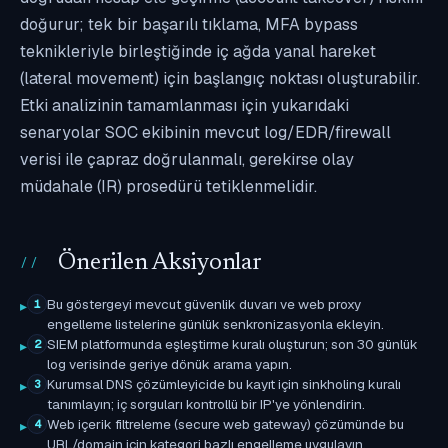
doğurur; tek bir başarılı tıklama, MFA bypass
teknikleriyle birleştiğinde iç ağda yanal hareket
(lateral movement) için başlangıç noktası oluşturabilir.
Etki analizinin tamamlanması için yukarıdaki
senaryolar SOC ekibinin mevcut log/EDR/firewall
verisi ile çapraz doğrulanmalı, gerekirse olay
müdahale (IR) prosedürü tetiklenmelidir.
Önerilen Aksiyonlar
Bu göstergeyi mevcut güvenlik duvarı ve web proxy
1
engelleme listelerine günlük senkronizasyonla ekleyin.
SIEM platformunda eşleştirme kuralı oluşturun; son 30 günlük
2
log verisinde geriye dönük arama yapın.
Kurumsal DNS çözümleyicide bu kayıt için sinkholing kuralı
3
tanımlayın; iç sorguları kontrollü bir IP'ye yönlendirin.
Web içerik filtreleme (secure web gateway) çözümünde bu
4
URL/domain için kategori bazlı engelleme uygulayın.