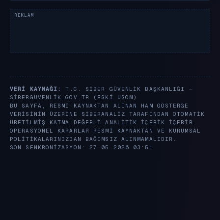
VERI KAYNAĞI:
T.C. SIBER GÜVENLIK BAŞKANLIĞI —
SIBERGUVENLIK.GOV.TR
(ESKI USOM)
BU SAYFA, RESMI KAYNAKTAN ALINAN HAM GÖSTERGE
VERISININ ÜZERINE SIBERANALIZ TARAFINDAN OTOMATIK
ÜRETILMIŞ KATMA DEĞERLI ANALITIK IÇERIK IÇERIR.
OPERASYONEL KARARLAR RESMI KAYNAKTAN VE KURUMSAL
POLITIKALARINIZDAN BAĞIMSIZ ALINMAMALIDIR.
SON SENKRONIZASYON: 27.05.2026 03:51