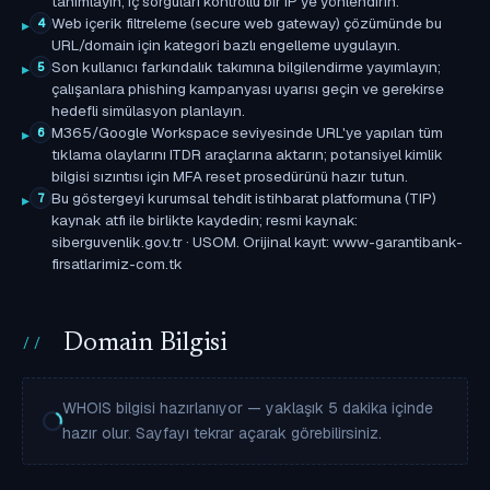
tanımlayın; iç sorguları kontrollü bir IP'ye yönlendirin.
Web içerik filtreleme (secure web gateway) çözümünde bu
4
URL/domain için kategori bazlı engelleme uygulayın.
Son kullanıcı farkındalık takımına bilgilendirme yayımlayın;
5
çalışanlara phishing kampanyası uyarısı geçin ve gerekirse
hedefli simülasyon planlayın.
M365/Google Workspace seviyesinde URL'ye yapılan tüm
6
tıklama olaylarını ITDR araçlarına aktarın; potansiyel kimlik
bilgisi sızıntısı için MFA reset prosedürünü hazır tutun.
Bu göstergeyi kurumsal tehdit istihbarat platformuna (TIP)
7
kaynak atfı ile birlikte kaydedin; resmi kaynak:
siberguvenlik.gov.tr · USOM. Orijinal kayıt: www-garantibank-
firsatlarimiz-com.tk
Domain Bilgisi
WHOIS bilgisi hazırlanıyor — yaklaşık 5 dakika içinde
hazır olur. Sayfayı tekrar açarak görebilirsiniz.