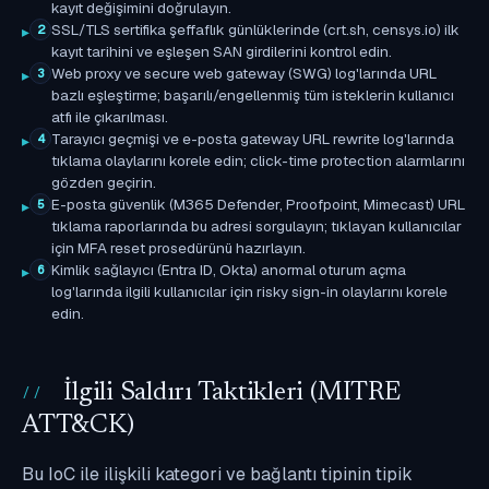
kayıt değişimini doğrulayın.
SSL/TLS sertifika şeffaflık günlüklerinde (crt.sh, censys.io) ilk
2
kayıt tarihini ve eşleşen SAN girdilerini kontrol edin.
Web proxy ve secure web gateway (SWG) log'larında URL
3
bazlı eşleştirme; başarılı/engellenmiş tüm isteklerin kullanıcı
atfı ile çıkarılması.
Tarayıcı geçmişi ve e-posta gateway URL rewrite log'larında
4
tıklama olaylarını korele edin; click-time protection alarmlarını
gözden geçirin.
E-posta güvenlik (M365 Defender, Proofpoint, Mimecast) URL
5
tıklama raporlarında bu adresi sorgulayın; tıklayan kullanıcılar
için MFA reset prosedürünü hazırlayın.
Kimlik sağlayıcı (Entra ID, Okta) anormal oturum açma
6
log'larında ilgili kullanıcılar için risky sign-in olaylarını korele
edin.
İlgili Saldırı Taktikleri (MITRE
ATT&CK)
Bu IoC ile ilişkili kategori ve bağlantı tipinin tipik