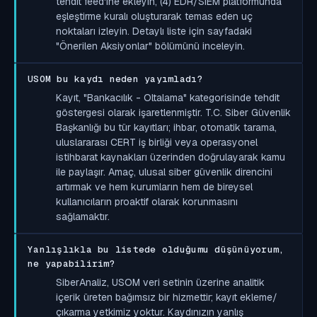
tehdit feed'ine ekleyin, (4) EDR/SIEM platformunda
eşleştirme kuralı oluşturarak temas eden uç
noktaları izleyin. Detaylı liste için sayfadaki
"Önerilen Aksiyonlar" bölümünü inceleyin.
USOM bu kaydı neden yayımladı?
Kayıt, "Bankacılık - Oltalama" kategorisinde tehdit
göstergesi olarak işaretlenmiştir. T.C. Siber Güvenlik
Başkanlığı bu tür kayıtları; ihbar, otomatik tarama,
uluslararası CERT iş birliği veya operasyonel
istihbarat kaynakları üzerinden doğrulayarak kamu
ile paylaşır. Amaç, ulusal siber güvenlik direncini
artırmak ve hem kurumların hem de bireysel
kullanıcıların proaktif olarak korunmasını
sağlamaktır.
Yanlışlıkla bu listede olduğumu düşünüyorum,
ne yapabilirim?
SiberAnaliz, USOM veri setinin üzerine analitik
içerik üreten bağımsız bir hizmettir; kayıt ekleme/
çıkarma yetkimiz yoktur. Kaydınızın yanlış