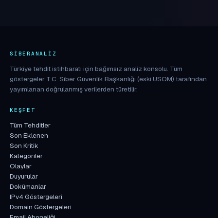
SIBERANALIZ
Türkiye tehdit istihbaratı için bağımsız analiz konsolu. Tüm
göstergeler T.C. Siber Güvenlik Başkanlığı (eski USOM) tarafından
yayımlanan doğrulanmış verilerden türetilir.
KEŞFET
Tüm Tehditler
Son Eklenen
Son Kritik
Kategoriler
Olaylar
Duyurular
Dokümanlar
IPv4 Göstergeleri
Domain Göstergeleri
Email Aboneliği