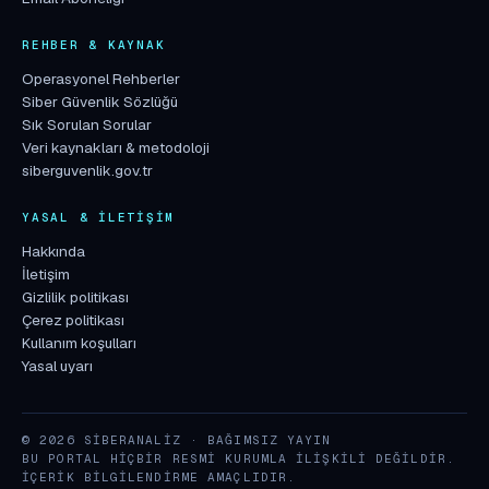
REHBER & KAYNAK
Operasyonel Rehberler
Siber Güvenlik Sözlüğü
Sık Sorulan Sorular
Veri kaynakları & metodoloji
siberguvenlik.gov.tr
YASAL & İLETIŞIM
Hakkında
İletişim
Gizlilik politikası
Çerez politikası
Kullanım koşulları
Yasal uyarı
© 2026 SIBERANALIZ · BAĞIMSIZ YAYIN
BU PORTAL HIÇBIR RESMI KURUMLA ILIŞKILI DEĞILDIR.
İÇERIK BILGILENDIRME AMAÇLIDIR.