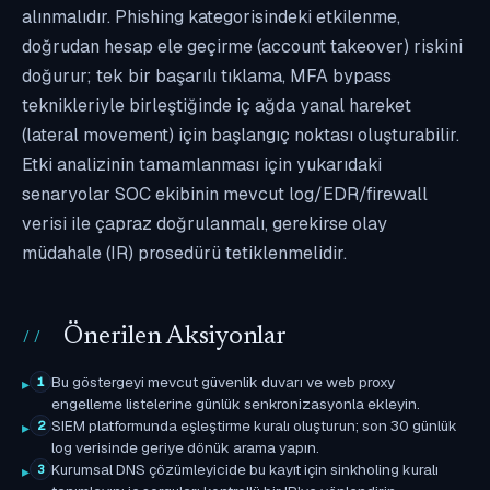
alınmalıdır. Phishing kategorisindeki etkilenme,
doğrudan hesap ele geçirme (account takeover) riskini
doğurur; tek bir başarılı tıklama, MFA bypass
teknikleriyle birleştiğinde iç ağda yanal hareket
(lateral movement) için başlangıç noktası oluşturabilir.
Etki analizinin tamamlanması için yukarıdaki
senaryolar SOC ekibinin mevcut log/EDR/firewall
verisi ile çapraz doğrulanmalı, gerekirse olay
müdahale (IR) prosedürü tetiklenmelidir.
Önerilen Aksiyonlar
Bu göstergeyi mevcut güvenlik duvarı ve web proxy
1
engelleme listelerine günlük senkronizasyonla ekleyin.
SIEM platformunda eşleştirme kuralı oluşturun; son 30 günlük
2
log verisinde geriye dönük arama yapın.
Kurumsal DNS çözümleyicide bu kayıt için sinkholing kuralı
3