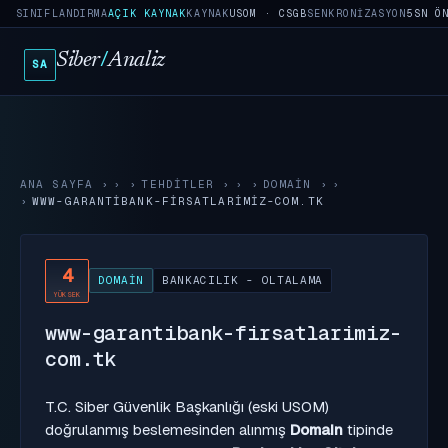
SINIFLANDIRMA
AÇIK KAYNAK
KAYNAK
USOM · CSGB
SENKRONIZASYON
5SN Ö
Siber
/
Analiz
SA
ANA SAYFA
›
TEHDITLER
›
DOMAIN
›
WWW-GARANTIBANK-FIRSATLARIMIZ-COM.TK
4
DOMAIN
BANKACILIK - OLTALAMA
YÜKSEK
www-garantibank-firsatlarimiz-
com.tk
T.C. Siber Güvenlik Başkanlığı (eski USOM)
doğrulanmış beslemesinden alınmış
Domain
tipinde