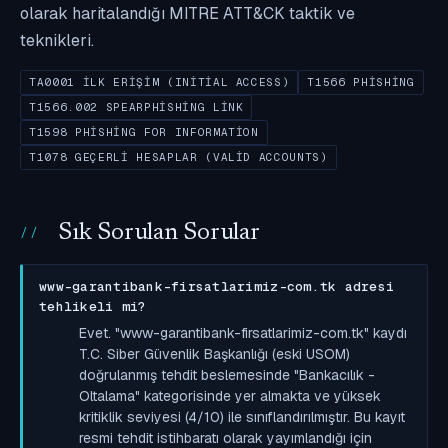
olarak haritalandığı MITRE ATT&CK taktik ve
teknikleri.
TA0001 İLK ERIŞIM (INITIAL ACCESS)
T1566 PHISHING
T1566.002 SPEARPHISHING LINK
T1598 PHISHING FOR INFORMATION
T1078 GEÇERLI HESAPLAR (VALID ACCOUNTS)
Sık Sorulan Sorular
www-garantibank-firsatlarimiz-com.tk adresi
tehlikeli mi?
Evet. "www-garantibank-firsatlarimiz-com.tk" kaydı
T.C. Siber Güvenlik Başkanlığı (eski USOM)
doğrulanmış tehdit beslemesinde "Bankacılık -
Oltalama" kategorisinde yer almakta ve yüksek
kritiklik seviyesi (4/10) ile sınıflandırılmıştır. Bu kayıt
resmi tehdit istihbaratı olarak yayımlandığı için