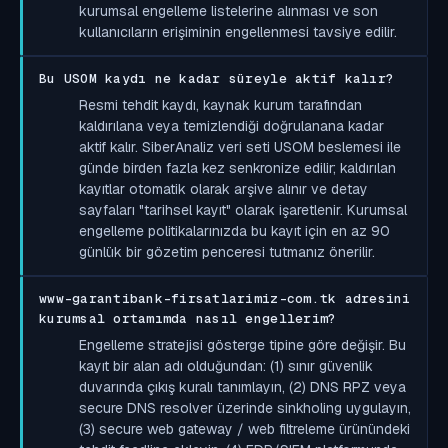
kurumsal engelleme listelerine alınması ve son
kullanıcıların erişiminin engellenmesi tavsiye edilir.
Bu USOM kaydı ne kadar süreyle aktif kalır?
Resmi tehdit kaydı, kaynak kurum tarafından
kaldırılana veya temizlendiği doğrulanana kadar
aktif kalır. SiberAnaliz veri seti USOM beslemesi ile
günde birden fazla kez senkronize edilir; kaldırılan
kayıtlar otomatik olarak arşive alınır ve detay
sayfaları "tarihsel kayıt" olarak işaretlenir. Kurumsal
engelleme politikalarınızda bu kayıt için en az 90
günlük bir gözetim penceresi tutmanız önerilir.
www-garantibank-firsatlarimiz-com.tk adresini
kurumsal ortamımda nasıl engellerim?
Engelleme stratejisi gösterge tipine göre değişir. Bu
kayıt bir alan adı olduğundan: (1) sınır güvenlik
duvarında çıkış kuralı tanımlayın, (2) DNS RPZ veya
secure DNS resolver üzerinde sinkholing uygulayın,
(3) secure web gateway / web filtreleme ürünündeki