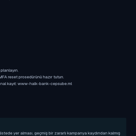
 planlayın.
 MFA reset prosedürünü hazır tutun.
Orijinal kayıt: www-halk-bank-cepsube.ml
u listede yer alması, geçmiş bir zararlı kampanya kaydından kalmış