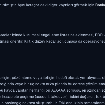
dırılmıştır. Aynı kategorideki diğer kayıtları görmek için
Banka
. Saatler içinde kurumsal engelleme listesine eklenmesi, EDR
ası önerilir. Kritik düzey kadar acil olmasa da operasyonel ön
erişim, çözümleme veya iletişim hedefi olarak yer alıyorsa, 
kladığında veya bir uç nokta arka planda bu adrese çözümleme t
 bu kayda yapılan herhangi bir A/AAAA sorgusu, en azından so
n hesap ele geçirme (account takeover) riskini doğurur; tek b
çin başlangıç noktası oluşturabilir. Etki analizinin tamamlan