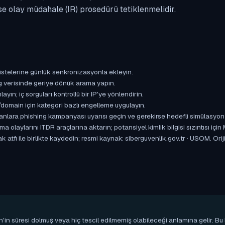
se olay müdahale (IR) prosedürü tetiklenmelidir.
istelerine günlük senkronizasyonla ekleyin.
og verisinde geriye dönük arama yapın.
yın; iç sorguları kontrollü bir IP'ye yönlendirin.
omain için kategori bazlı engelleme uygulayın.
ışanlara phishing kampanyası uyarısı geçin ve gerekirse hedefli simülasyon
aylarını ITDR araçlarına aktarın; potansiyel kimlik bilgisi sızıntısı için
k atfı ile birlikte kaydedin; resmi kaynak: siberguvenlik.gov.tr · USOM. 
n'in süresi dolmuş veya hiç tescil edilmemiş olabileceği anlamına gelir. B