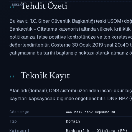
Tehdit Özeti
Bu kayıt; T.C. Siber Güvenlik Başkanlığı (eski USOM) do
Bankacılık - Oltalama kategorisi altında yüksek kritiklik 
politikanıza, false positive kontrolünüze ve log korel
değerlendirilebilir. Gösterge 30 Ocak 2019 saat 20:40 t
çalışmasına bu tarihi başlangıç noktası olarak almanız ön
Teknik Kayıt
Alan adı (domain), DNS sistemi üzerinden insan-okur biç
kayıtları kapsayacak biçimde engellenebilir. DNS RPZ (
Gösterge
www-halk-bank-cepsube.ml
Tip
Domain
Kategori
Bankacılık - Oltalama
(BP)