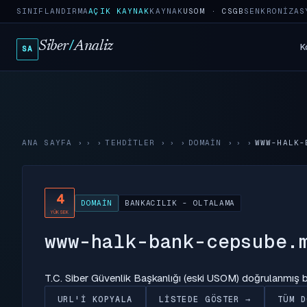
SINIFLANDIRMA
AÇIK KAYNAK
KAYNAK
USOM · CSGB
SENKRONIZAS
Siber
/
Analiz
K
SA
ANA SAYFA
›
TEHDITLER
›
DOMAIN
›
WWW-HALK-
4
DOMAIN
BANKACILIK - OLTALAMA
YÜKSEK
www-halk-bank-cepsube.
T.C. Siber Güvenlik Başkanlığı (eski USOM) doğrulanmış
URL'I KOPYALA
LISTEDE GÖSTER →
TÜM D