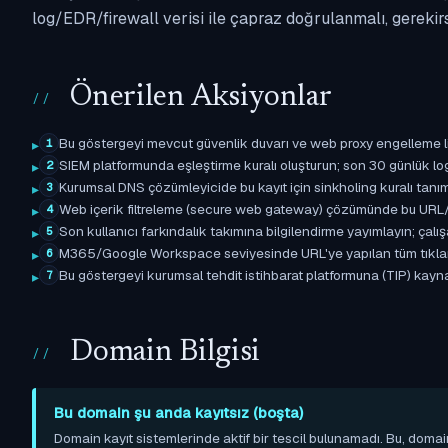
log/EDR/firewall verisi ile çapraz doğrulanmalı, gerekir
Önerilen Aksiyonlar
Bu göstergeyi mevcut güvenlik duvarı ve web proxy engelleme l
1
SIEM platformunda eşleştirme kuralı oluşturun; son 30 günlük l
2
Kurumsal DNS çözümleyicide bu kayıt için sinkholing kuralı tanımla
3
Web içerik filtreleme (secure web gateway) çözümünde bu URL/d
4
Son kullanıcı farkındalık takımına bilgilendirme yayımlayın; çal
5
M365/Google Workspace seviyesinde URL'ye yapılan tüm tıklama ol
6
Bu göstergeyi kurumsal tehdit istihbarat platformuna (TIP) kayna
7
Domain Bilgisi
Bu domain şu anda kayıtsız (boşta)
Domain kayıt sistemlerinde aktif bir tescil bulunamadı. Bu, domai