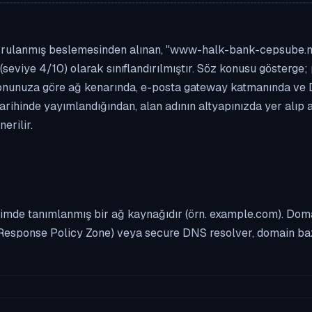
ğrulanmış beslemesinden alınan, "www-halk-bank-cepsube.ml" a
(seviye 4/10) olarak sınıflandırılmıştır. Söz konusu gösterge; 
asyonunuza göre ağ kenarında, e-posta gateway katmanında ve
arihinde yayımlandığından, alan adının altyapınızda yer alıp 
erilir.
imde tanımlanmış bir ağ kaynağıdır (örn. example.com). Domai
Response Policy Zone) veya secure DNS resolver, domain bazl