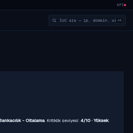
API
⌘K
Bankacılık - Oltalama
. Kritiklik seviyesi:
4/10 · Yüksek
.