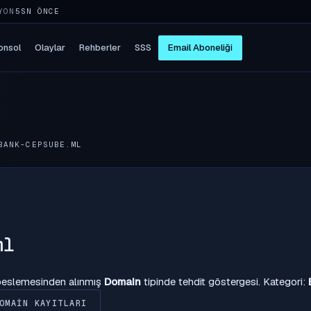
YON
5SN ÖNCE
onsol
Olaylar
Rehberler
SSS
Email Aboneliği
BANK-CEPSUBE.ML
ml
 beslemesinden alınmış
Domain
tipinde tehdit göstergesi. Kategori:
OMAIN KAYITLARI