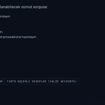
ulanabilecek somut sorgular.
rulayın.
in.
et prosedürünü hazırlayın.
ON
T1078 GEÇERLI HESAPLAR (VALID ACCOUNTS)