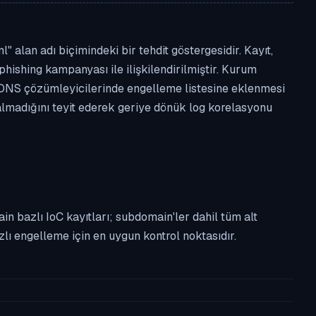
lan adı biçimindeki bir tehdit göstergesidir. Kayıt,
phishing kampanyası ile ilişkilendirilmiştir. Kurum
 DNS çözümleyicilerinde engelleme listesine eklenmesi
almadığını teyit ederek geriye dönük log korelasyonu
n bazlı IoC kayıtları; subdomain'ler dahil tüm alt
ı engelleme için en uygun kontrol noktasıdır.