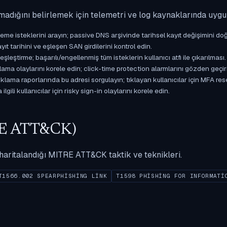
madığını belirlemek için telemetri ve log kaynaklarında uyg
isteklerini arayın; passive DNS arşivinde tarihsel kayıt değişimini doğ
yıt tarihini ve eşleşen SAN girdilerini kontrol edin.
ştirme; başarılı/engellenmiş tüm isteklerin kullanıcı atfı ile çıkarılması.
ama olaylarını korele edin; click-time protection alarmlarını gözden geçir
ama raporlarında bu adresi sorgulayın; tıklayan kullanıcılar için MFA res
gili kullanıcılar için risky sign-in olaylarını korele edin.
ITRE ATT&CK)
ak haritalandığı MITRE ATT&CK taktik ve teknikleri.
T1566.002 SPEARPHISHING LINK
T1598 PHISHING FOR INFORMATI