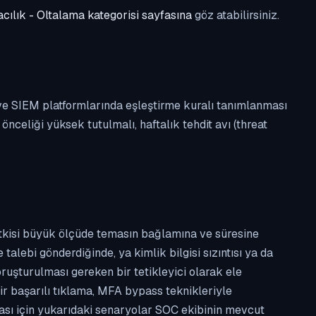
cılık - Oltalama kategorisi sayfasına
göz atabilirsiniz.
 ve SIEM platformlarında eşleştirme kuralı tanımlanması
celiği yüksek tutulmalı, haftalık tehdit avı (threat
etkisi büyük ölçüde temasın bağlamına ve süresine
alebi gönderdiğinde, ya kimlik bilgisi sızıntısı ya da
ruşturulması gereken bir tetikleyici olarak ele
ir başarılı tıklama, MFA bypass teknikleriyle
ması için yukarıdaki senaryolar SOC ekibinin mevcut