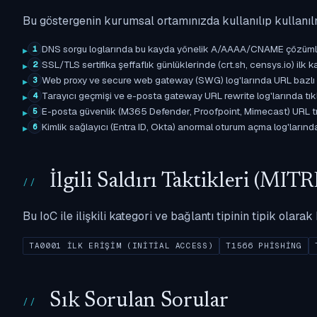
Bu göstergenin kurumsal ortamınızda kullanılıp kullanıl
DNS sorgu loglarında bu kayda yönelik A/AAAA/CNAME çözümleme 
1
SSL/TLS sertifika şeffaflık günlüklerinde (crt.sh, censys.io) ilk ka
2
Web proxy ve secure web gateway (SWG) log'larında URL bazlı eşle
3
Tarayıcı geçmişi ve e-posta gateway URL rewrite log'larında tıkl
4
E-posta güvenlik (M365 Defender, Proofpoint, Mimecast) URL tıkl
5
Kimlik sağlayıcı (Entra ID, Okta) anormal oturum açma log'larında il
6
İlgili Saldırı Taktikleri (M
Bu IoC ile ilişkili kategori ve bağlantı tipinin tipik olar
TA0001 İLK ERIŞIM (INITIAL ACCESS)
T1566 PHISHING
Sık Sorulan Sorular