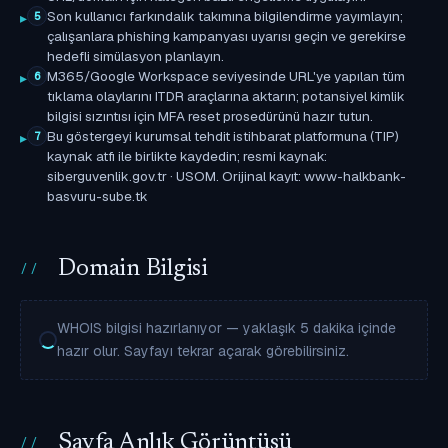
Son kullanıcı farkındalık takımına bilgilendirme yayımlayın;
5
çalışanlara phishing kampanyası uyarısı geçin ve gerekirse
hedefli simülasyon planlayın.
M365/Google Workspace seviyesinde URL'ye yapılan tüm
6
tıklama olaylarını ITDR araçlarına aktarın; potansiyel kimlik
bilgisi sızıntısı için MFA reset prosedürünü hazır tutun.
Bu göstergeyi kurumsal tehdit istihbarat platformuna (TIP)
7
kaynak atfı ile birlikte kaydedin; resmi kaynak:
siberguvenlik.gov.tr · USOM. Orijinal kayıt: www-halkbank-
basvuru-sube.tk
Domain Bilgisi
WHOIS bilgisi hazırlanıyor — yaklaşık 5 dakika içinde
hazır olur. Sayfayı tekrar açarak görebilirsiniz.
Sayfa Anlık Görüntüsü