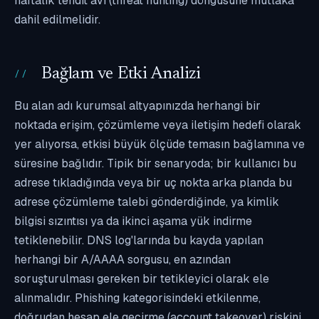
haftalık tehdit avı (threat hunting) döngüsüne mutlaka
dahil edilmelidir.
Bağlam ve Etki Analizi
Bu alan adı kurumsal altyapınızda herhangi bir
noktada erişim, çözümleme veya iletişim hedefi olarak
yer alıyorsa, etkisi büyük ölçüde temasın bağlamına ve
süresine bağlıdır. Tipik bir senaryoda; bir kullanıcı bu
adrese tıkladığında veya bir uç nokta arka planda bu
adrese çözümleme talebi gönderdiğinde, ya kimlik
bilgisi sızıntısı ya da ikinci aşama yük indirme
tetiklenebilir. DNS log'larında bu kayda yapılan
herhangi bir A/AAAA sorgusu, en azından
soruşturulması gereken bir tetikleyici olarak ele
alınmalıdır. Phishing kategorisindeki etkilenme,
doğrudan hesap ele geçirme (account takeover) riskini