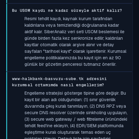
Bu USOM kaydı ne kadar süreyle aktif kalır?
Resmi tehdit kaydı, kaynak kurum tarafından
kaldırılana veya temizlendiği doğrulanana kadar
aktif kalır. SiberAnaliz veri seti USOM beslemesi ile
günde birden fazla kez senkronize edilir; kaldırılan
kayıtlar otomatik olarak arşive alınır ve detay
sayfaları "tarihsel kayıt" olarak işaretlenir. Kurumsal
engelleme politikalarınızda bu kayıt için en az 90
günlük bir gözetim penceresi tutmanız önerilir.
www-halkbank-basvuru-sube.tk adresini
kurumsal ortamımda nasıl engellerim?
Engelleme stratejisi gösterge tipine göre değişir. Bu
kayıt bir alan adı olduğundan: (1) sınır güvenlik
duvarında çıkış kuralı tanımlayın, (2) DNS RPZ veya
secure DNS resolver üzerinde sinkholing uygulayın,
(3) secure web gateway / web filtreleme ürünündeki
tehdit feed'ine ekleyin, (4) EDR/SIEM platformunda
eşleştirme kuralı oluşturarak temas eden uç
noktaları izleyin. Detaylı liste için sayfadaki