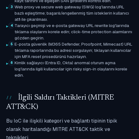
kayıt tarihini ve eşleşen SAN girdilerini kontrol edin.
Web proxy ve secure web gateway (SWG) log'larında URL
3
bazlı eşleştirme; başarılı/engellenmiş tüm isteklerin kullanıcı
atfı ile çıkarılması.
Tarayıcı geçmişi ve e-posta gateway URL rewrite log'larında
4
tıklama olaylarını korele edin; click-time protection alarmlarını
gözden geçirin.
E-posta güvenlik (M365 Defender, Proofpoint, Mimecast) URL
5
tıklama raporlarında bu adresi sorgulayın; tıklayan kullanıcılar
için MFA reset prosedürünü hazırlayın.
Kimlik sağlayıcı (Entra ID, Okta) anormal oturum açma
6
log'larında ilgili kullanıcılar için risky sign-in olaylarını korele
edin.
İlgili Saldırı Taktikleri (MITRE
ATT&CK)
Bu IoC ile ilişkili kategori ve bağlantı tipinin tipik
olarak haritalandığı MITRE ATT&CK taktik ve
teknikleri.