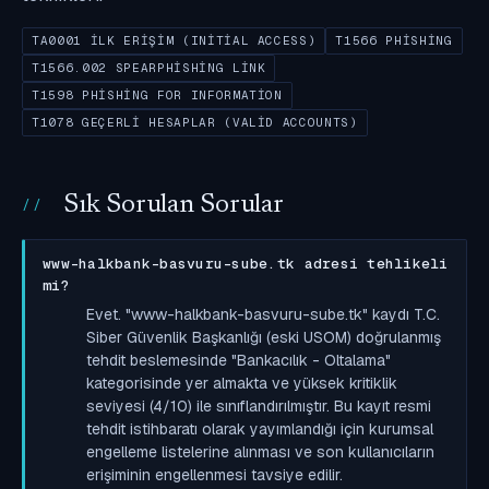
TA0001 İLK ERIŞIM (INITIAL ACCESS)
T1566 PHISHING
T1566.002 SPEARPHISHING LINK
T1598 PHISHING FOR INFORMATION
T1078 GEÇERLI HESAPLAR (VALID ACCOUNTS)
Sık Sorulan Sorular
www-halkbank-basvuru-sube.tk adresi tehlikeli
mi?
Evet. "www-halkbank-basvuru-sube.tk" kaydı T.C.
Siber Güvenlik Başkanlığı (eski USOM) doğrulanmış
tehdit beslemesinde "Bankacılık - Oltalama"
kategorisinde yer almakta ve yüksek kritiklik
seviyesi (4/10) ile sınıflandırılmıştır. Bu kayıt resmi
tehdit istihbaratı olarak yayımlandığı için kurumsal
engelleme listelerine alınması ve son kullanıcıların
erişiminin engellenmesi tavsiye edilir.