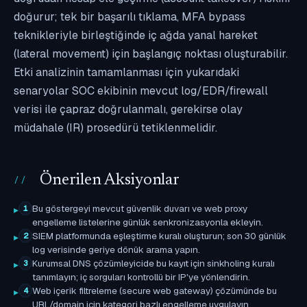
doğurur; tek bir başarılı tıklama, MFA bypass
teknikleriyle birleştiğinde iç ağda yanal hareket
(lateral movement) için başlangıç noktası oluşturabilir.
Etki analizinin tamamlanması için yukarıdaki
senaryolar SOC ekibinin mevcut log/EDR/firewall
verisi ile çapraz doğrulanmalı, gerekirse olay
müdahale (IR) prosedürü tetiklenmelidir.
Önerilen Aksiyonlar
Bu göstergeyi mevcut güvenlik duvarı ve web proxy
1
engelleme listelerine günlük senkronizasyonla ekleyin.
SIEM platformunda eşleştirme kuralı oluşturun; son 30 günlük
2
log verisinde geriye dönük arama yapın.
Kurumsal DNS çözümleyicide bu kayıt için sinkholing kuralı
3
tanımlayın; iç sorguları kontrollü bir IP'ye yönlendirin.
Web içerik filtreleme (secure web gateway) çözümünde bu
4
URL/domain için kategori bazlı engelleme uygulayın.