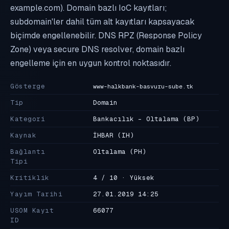
example.com). Domain bazlı IoC kayıtları;
subdomain'ler dahil tüm alt kayıtları kapsayacak
biçimde engellenebilir. DNS RPZ (Response Policy
Zone) veya secure DNS resolver, domain bazlı
engelleme için en uygun kontrol noktasıdır.
Gösterge
www-halkbank-basvuru-sube.tk
Tip
Domain
Kategori
Bankacılık - Oltalama
(BP)
Kaynak
İHBAR
(IH)
Bağlantı
Oltalama
(PH)
Tipi
Kritiklik
4 / 10 · Yüksek
Yayım Tarihi
27.01.2019 14:25
USOM Kayıt
66077
ID