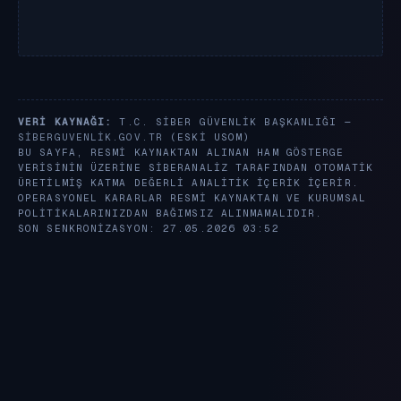
VERI KAYNAĞI:
T.C. SIBER GÜVENLIK BAŞKANLIĞI —
SIBERGUVENLIK.GOV.TR
(ESKI USOM)
BU SAYFA, RESMI KAYNAKTAN ALINAN HAM GÖSTERGE
VERISININ ÜZERINE SIBERANALIZ TARAFINDAN OTOMATIK
ÜRETILMIŞ KATMA DEĞERLI ANALITIK IÇERIK IÇERIR.
OPERASYONEL KARARLAR RESMI KAYNAKTAN VE KURUMSAL
POLITIKALARINIZDAN BAĞIMSIZ ALINMAMALIDIR.
SON SENKRONIZASYON: 27.05.2026 03:52