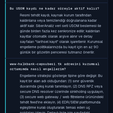
Bu USOM kaydı ne kadar süreyle aktif kalır?
Resmi tehdit kaydı, kaynak kurum tarafından
kaldırılana veya temizlendiği doğrulanana kadar
aktif kalır. SiberAnaliz veri seti USOM beslemesi ile
günde birden fazla kez senkronize edilir; kaldırılan
kayıtlar otomatik olarak arşive alınır ve detay
sayfaları "tarihsel kayıt" olarak işaretlenir. Kurumsal
engelleme politikalarınızda bu kayıt için en az 90
günlük bir gözetim penceresi tutmanız önerilir.
www-halkbank-cepsubesi.tk adresini kurumsal
ortamımda nasıl engellerim?
Engelleme stratejisi gösterge tipine göre değişir. Bu
kayıt bir alan adı olduğundan: (1) sınır güvenlik
duvarında çıkış kuralı tanımlayın, (2) DNS RPZ veya
secure DNS resolver üzerinde sinkholing uygulayın,
(3) secure web gateway / web filtreleme ürünündeki
tehdit feed'ine ekleyin, (4) EDR/SIEM platformunda
eşleştirme kuralı oluşturarak temas eden uç
noktaları izleyin. Detaylı liste için sayfadaki