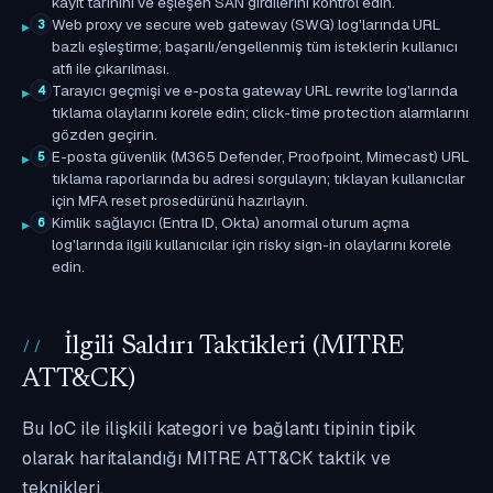
kayıt tarihini ve eşleşen SAN girdilerini kontrol edin.
Web proxy ve secure web gateway (SWG) log'larında URL
3
bazlı eşleştirme; başarılı/engellenmiş tüm isteklerin kullanıcı
atfı ile çıkarılması.
Tarayıcı geçmişi ve e-posta gateway URL rewrite log'larında
4
tıklama olaylarını korele edin; click-time protection alarmlarını
gözden geçirin.
E-posta güvenlik (M365 Defender, Proofpoint, Mimecast) URL
5
tıklama raporlarında bu adresi sorgulayın; tıklayan kullanıcılar
için MFA reset prosedürünü hazırlayın.
Kimlik sağlayıcı (Entra ID, Okta) anormal oturum açma
6
log'larında ilgili kullanıcılar için risky sign-in olaylarını korele
edin.
İlgili Saldırı Taktikleri (MITRE
ATT&CK)
Bu IoC ile ilişkili kategori ve bağlantı tipinin tipik
olarak haritalandığı MITRE ATT&CK taktik ve
teknikleri.