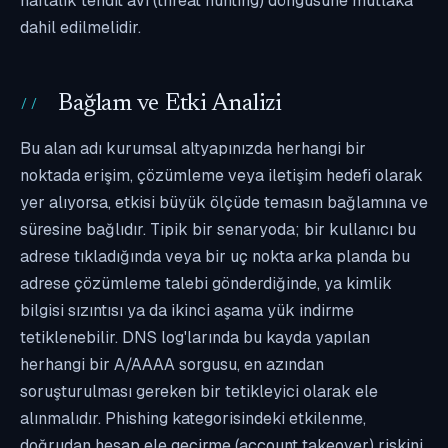
haftalık tehdit avı (threat hunting) döngüsüne mutlaka
dahil edilmelidir.
Bağlam ve Etki Analizi
Bu alan adı kurumsal altyapınızda herhangi bir
noktada erişim, çözümleme veya iletişim hedefi olarak
yer alıyorsa, etkisi büyük ölçüde temasın bağlamına ve
süresine bağlıdır. Tipik bir senaryoda; bir kullanıcı bu
adrese tıkladığında veya bir uç nokta arka planda bu
adrese çözümleme talebi gönderdiğinde, ya kimlik
bilgisi sızıntısı ya da ikinci aşama yük indirme
tetiklenebilir. DNS log'larında bu kayda yapılan
herhangi bir A/AAAA sorgusu, en azından
soruşturulması gereken bir tetikleyici olarak ele
alınmalıdır. Phishing kategorisindeki etkilenme,
doğrudan hesap ele geçirme (account takeover) riskini