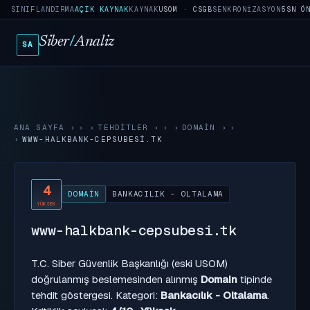
SINIFLANDIRMA
AÇIK KAYNAK
KAYNAK
USOM · CSGB
SENKRONIZASYON
5SN Ö
Siber
/
Analiz
SA
ANA SAYFA
›
TEHDITLER
›
DOMAIN
›
WWW-HALKBANK-CEPSUBESI.TK
4
DOMAIN
BANKACILIK - OLTALAMA
YÜKSEK
www-halkbank-cepsubesi.tk
T.C. Siber Güvenlik Başkanlığı (eski USOM)
doğrulanmış beslemesinden alınmış
Domain
tipinde
tehdit göstergesi. Kategori:
Bankacılık - Oltalama
.