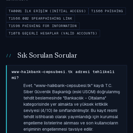
TA0001 İLK ERIŞIM (INITIAL ACCESS)
T1566 PHISHING
T1566.002 SPEARPHISHING LINK
T1598 PHISHING FOR INFORMATION
T1078 GEÇERLI HESAPLAR (VALID ACCOUNTS)
Sık Sorulan Sorular
www-halkbank-cepsubesi.tk adresi tehlikeli
mi?
Evet. "www-halkbank-cepsubesi.tk" kaydı T.C.
Siber Güvenlik Başkanlığı (eski USOM) doğrulanmış
tehdit beslemesinde "Bankacılık - Oltalama"
kategorisinde yer almakta ve yüksek kritiklik
seviyesi (4/10) ile sınıflandırılmıştır. Bu kayıt resmi
tehdit istihbaratı olarak yayımlandığı için kurumsal
engelleme listelerine alınması ve son kullanıcıların
erişiminin engellenmesi tavsiye edilir.