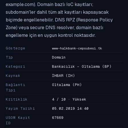
example.com). Domain bazlı IoC kayıtları;
subdomain'ler dahil tüm alt kayıtları kapsayacak
biçimde engellenebilir. DNS RPZ (Response Policy
Zone) veya secure DNS resolver, domain bazlı
engelleme için en uygun kontrol noktasıdır.
Gösterge
www-halkbank-cepsubesi.tk
Tip
Domain
Kategori
Bankacılık - Oltalama
(BP)
Kaynak
İHBAR
(IH)
Bağlantı
Oltalama
(PH)
Tipi
Kritiklik
4 / 10 · Yüksek
Yayım Tarihi
05.02.2019 14:40
USOM Kayıt
67669
ID