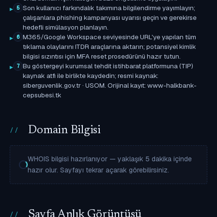
Son kullanıcı farkındalık takımına bilgilendirme yayımlayın;
5
çalışanlara phishing kampanyası uyarısı geçin ve gerekirse
hedefli simülasyon planlayın.
M365/Google Workspace seviyesinde URL'ye yapılan tüm
6
tıklama olaylarını ITDR araçlarına aktarın; potansiyel kimlik
bilgisi sızıntısı için MFA reset prosedürünü hazır tutun.
Bu göstergeyi kurumsal tehdit istihbarat platformuna (TIP)
7
kaynak atfı ile birlikte kaydedin; resmi kaynak:
siberguvenlik.gov.tr · USOM. Orijinal kayıt: www-halkbank-
cepsubesi.tk
Domain Bilgisi
WHOIS bilgisi hazırlanıyor — yaklaşık 5 dakika içinde
hazır olur. Sayfayı tekrar açarak görebilirsiniz.
Sayfa Anlık Görüntüsü