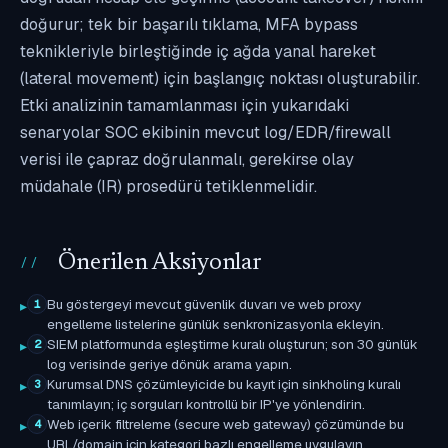
doğurur; tek bir başarılı tıklama, MFA bypass
teknikleriyle birleştiğinde iç ağda yanal hareket
(lateral movement) için başlangıç noktası oluşturabilir.
Etki analizinin tamamlanması için yukarıdaki
senaryolar SOC ekibinin mevcut log/EDR/firewall
verisi ile çapraz doğrulanmalı, gerekirse olay
müdahale (IR) prosedürü tetiklenmelidir.
Önerilen Aksiyonlar
Bu göstergeyi mevcut güvenlik duvarı ve web proxy
1
engelleme listelerine günlük senkronizasyonla ekleyin.
SIEM platformunda eşleştirme kuralı oluşturun; son 30 günlük
2
log verisinde geriye dönük arama yapın.
Kurumsal DNS çözümleyicide bu kayıt için sinkholing kuralı
3
tanımlayın; iç sorguları kontrollü bir IP'ye yönlendirin.
Web içerik filtreleme (secure web gateway) çözümünde bu
4
URL/domain için kategori bazlı engelleme uygulayın.