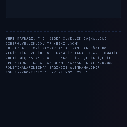
VERI KAYNAĞI:
T.C. SIBER GÜVENLIK BAŞKANLIĞI —
SIBERGUVENLIK.GOV.TR
(ESKI USOM)
BU SAYFA, RESMI KAYNAKTAN ALINAN HAM GÖSTERGE
VERISININ ÜZERINE SIBERANALIZ TARAFINDAN OTOMATIK
ÜRETILMIŞ KATMA DEĞERLI ANALITIK IÇERIK IÇERIR.
OPERASYONEL KARARLAR RESMI KAYNAKTAN VE KURUMSAL
POLITIKALARINIZDAN BAĞIMSIZ ALINMAMALIDIR.
SON SENKRONIZASYON: 27.05.2026 03:51