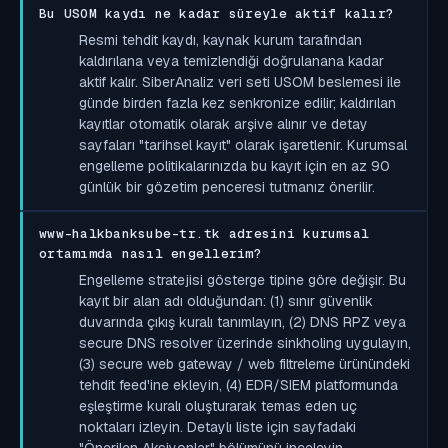
Bu USOM kaydı ne kadar süreyle aktif kalır?
Resmi tehdit kaydı, kaynak kurum tarafından
kaldırılana veya temizlendiği doğrulanana kadar
aktif kalır. SiberAnaliz veri seti USOM beslemesi ile
günde birden fazla kez senkronize edilir; kaldırılan
kayıtlar otomatik olarak arşive alınır ve detay
sayfaları "tarihsel kayıt" olarak işaretlenir. Kurumsal
engelleme politikalarınızda bu kayıt için en az 90
günlük bir gözetim penceresi tutmanız önerilir.
www-halkbanksube-tr.tk adresini kurumsal
ortamımda nasıl engellerim?
Engelleme stratejisi gösterge tipine göre değişir. Bu
kayıt bir alan adı olduğundan: (1) sınır güvenlik
duvarında çıkış kuralı tanımlayın, (2) DNS RPZ veya
secure DNS resolver üzerinde sinkholing uygulayın,
(3) secure web gateway / web filtreleme ürünündeki
tehdit feed'ine ekleyin, (4) EDR/SIEM platformunda
eşleştirme kuralı oluşturarak temas eden uç
noktaları izleyin. Detaylı liste için sayfadaki
"Önerilen Aksiyonlar" bölümünü inceleyin.