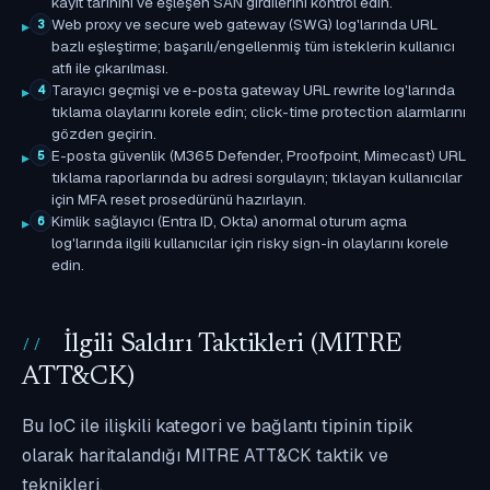
kayıt tarihini ve eşleşen SAN girdilerini kontrol edin.
Web proxy ve secure web gateway (SWG) log'larında URL
3
bazlı eşleştirme; başarılı/engellenmiş tüm isteklerin kullanıcı
atfı ile çıkarılması.
Tarayıcı geçmişi ve e-posta gateway URL rewrite log'larında
4
tıklama olaylarını korele edin; click-time protection alarmlarını
gözden geçirin.
E-posta güvenlik (M365 Defender, Proofpoint, Mimecast) URL
5
tıklama raporlarında bu adresi sorgulayın; tıklayan kullanıcılar
için MFA reset prosedürünü hazırlayın.
Kimlik sağlayıcı (Entra ID, Okta) anormal oturum açma
6
log'larında ilgili kullanıcılar için risky sign-in olaylarını korele
edin.
İlgili Saldırı Taktikleri (MITRE
ATT&CK)
Bu IoC ile ilişkili kategori ve bağlantı tipinin tipik
olarak haritalandığı MITRE ATT&CK taktik ve
teknikleri.