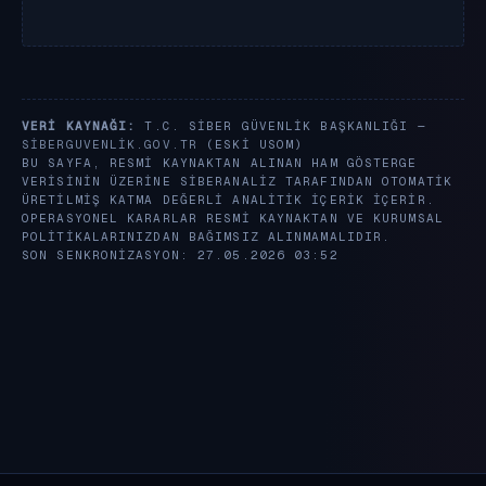
VERI KAYNAĞI:
T.C. SIBER GÜVENLIK BAŞKANLIĞI —
SIBERGUVENLIK.GOV.TR
(ESKI USOM)
BU SAYFA, RESMI KAYNAKTAN ALINAN HAM GÖSTERGE
VERISININ ÜZERINE SIBERANALIZ TARAFINDAN OTOMATIK
ÜRETILMIŞ KATMA DEĞERLI ANALITIK IÇERIK IÇERIR.
OPERASYONEL KARARLAR RESMI KAYNAKTAN VE KURUMSAL
POLITIKALARINIZDAN BAĞIMSIZ ALINMAMALIDIR.
SON SENKRONIZASYON: 27.05.2026 03:52