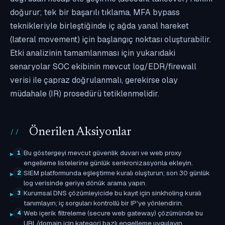
doğurur; tek bir başarılı tıklama, MFA bypass
teknikleriyle birleştiğinde iç ağda yanal hareket
(lateral movement) için başlangıç noktası oluşturabilir.
Etki analizinin tamamlanması için yukarıdaki
senaryolar SOC ekibinin mevcut log/EDR/firewall
verisi ile çapraz doğrulanmalı, gerekirse olay
müdahale (IR) prosedürü tetiklenmelidir.
Önerilen Aksiyonlar
Bu göstergeyi mevcut güvenlik duvarı ve web proxy
1
engelleme listelerine günlük senkronizasyonla ekleyin.
SIEM platformunda eşleştirme kuralı oluşturun; son 30 günlük
2
log verisinde geriye dönük arama yapın.
Kurumsal DNS çözümleyicide bu kayıt için sinkholing kuralı
3
tanımlayın; iç sorguları kontrollü bir IP'ye yönlendirin.
Web içerik filtreleme (secure web gateway) çözümünde bu
4
URL/domain için kategori bazlı engelleme uygulayın.