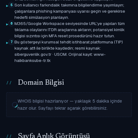
Son kullanıcı farkındalık takımına bilgilendirme yayımlayın;
5
çalışanlara phishing kampanyası uyarısı geçin ve gerekirse
hedefli simülasyon planlayın.
M365/Google Workspace seviyesinde URL'ye yapılan tüm
6
tıklama olaylarını ITDR araçlarına aktarın; potansiyel kimlik
bilgisi sızıntısı için MFA reset prosedürünü hazır tutun.
Bu göstergeyi kurumsal tehdit istihbarat platformuna (TIP)
7
kaynak atfı ile birlikte kaydedin; resmi kaynak:
siberguvenlik.gov.tr · USOM. Orijinal kayıt: www-
halkbanksube-tr.tk
Domain Bilgisi
WHOIS bilgisi hazırlanıyor — yaklaşık 5 dakika içinde
hazır olur. Sayfayı tekrar açarak görebilirsiniz.
Sayfa Anlık Görüntüsü