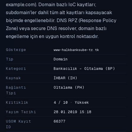
example.com). Domain bazlı IoC kayıtları;
subdomain'ler dahil tüm alt kayıtları kapsayacak
biçimde engellenebilir. DNS RPZ (Response Policy
Zone) veya secure DNS resolver, domain bazlı
engelleme için en uygun kontrol noktasıdır.
Gösterge
www-halkbanksube-tr.tk
Tip
Domain
Kategori
Bankacılık - Oltalama
(BP)
Kaynak
İHBAR
(IH)
Bağlantı
Oltalama
(PH)
Tipi
Kritiklik
4 / 10 · Yüksek
Yayım Tarihi
28.01.2019 15:18
USOM Kayıt
66377
ID