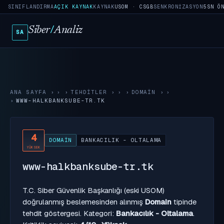
SINIFLANDIRMA
AÇIK KAYNAK
KAYNAK
USOM · CSGB
SENKRONIZASYON
5SN Ö
Siber
/
Analiz
SA
ANA SAYFA
›
TEHDITLER
›
DOMAIN
›
WWW-HALKBANKSUBE-TR.TK
4
DOMAIN
BANKACILIK - OLTALAMA
YÜKSEK
www-halkbanksube-tr.tk
T.C. Siber Güvenlik Başkanlığı (eski USOM)
doğrulanmış beslemesinden alınmış
Domain
tipinde
tehdit göstergesi. Kategori:
Bankacılık - Oltalama
.