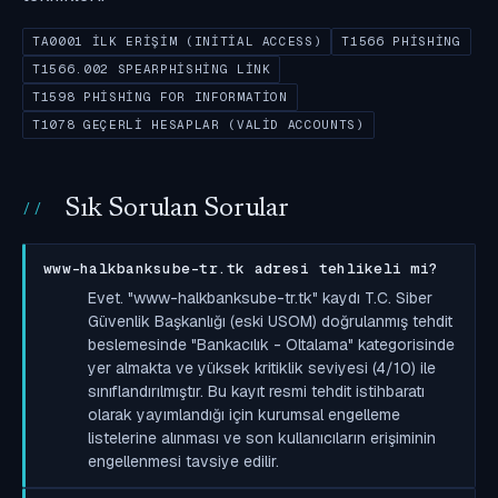
TA0001 İLK ERIŞIM (INITIAL ACCESS)
T1566 PHISHING
T1566.002 SPEARPHISHING LINK
T1598 PHISHING FOR INFORMATION
T1078 GEÇERLI HESAPLAR (VALID ACCOUNTS)
Sık Sorulan Sorular
www-halkbanksube-tr.tk adresi tehlikeli mi?
Evet. "www-halkbanksube-tr.tk" kaydı T.C. Siber
Güvenlik Başkanlığı (eski USOM) doğrulanmış tehdit
beslemesinde "Bankacılık - Oltalama" kategorisinde
yer almakta ve yüksek kritiklik seviyesi (4/10) ile
sınıflandırılmıştır. Bu kayıt resmi tehdit istihbaratı
olarak yayımlandığı için kurumsal engelleme
listelerine alınması ve son kullanıcıların erişiminin
engellenmesi tavsiye edilir.