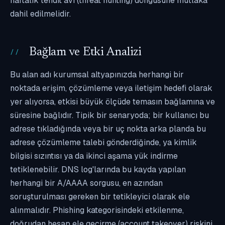
haftalık tehdit avı (threat hunting) döngüsüne mutlaka
dahil edilmelidir.
Bağlam ve Etki Analizi
Bu alan adı kurumsal altyapınızda herhangi bir
noktada erişim, çözümleme veya iletişim hedefi olarak
yer alıyorsa, etkisi büyük ölçüde temasın bağlamına ve
süresine bağlıdır. Tipik bir senaryoda; bir kullanıcı bu
adrese tıkladığında veya bir uç nokta arka planda bu
adrese çözümleme talebi gönderdiğinde, ya kimlik
bilgisi sızıntısı ya da ikinci aşama yük indirme
tetiklenebilir. DNS log'larında bu kayda yapılan
herhangi bir A/AAAA sorgusu, en azından
soruşturulması gereken bir tetikleyici olarak ele
alınmalıdır. Phishing kategorisindeki etkilenme,
doğrudan hesap ele geçirme (account takeover) riskini