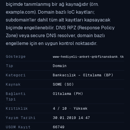
biçimde tanımlanmış bir ağ kaynağıdır (örn.
example.com). Domain bazlı IoC kayıtları;
subdomain'ler dahil tüm alt kayıtları kapsayacak
biçimde engellenebilir. DNS RPZ (Response Policy
Zone) veya secure DNS resolver, domain bazlı
engelleme için en uygun kontrol noktasıdır.
Gösterge
www-hediyeli-anket-qnbfinansbank.tk
Tip
Domain
Kategori
Bankacılık - Oltalama
(BP)
Kaynak
SOME
(SO)
Bağlantı
Oltalama
(PH)
Tipi
Kritiklik
4 / 10 · Yüksek
Yayım Tarihi
30.01.2019 14:47
USOM Kayıt
66749