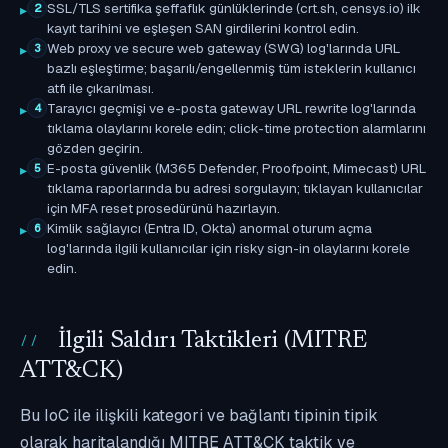
SSL/TLS sertifika şeffaflık günlüklerinde (crt.sh, censys.io) ilk
2
kayıt tarihini ve eşleşen SAN girdilerini kontrol edin.
Web proxy ve secure web gateway (SWG) log'larında URL
3
bazlı eşleştirme; başarılı/engellenmiş tüm isteklerin kullanıcı
atfı ile çıkarılması.
Tarayıcı geçmişi ve e-posta gateway URL rewrite log'larında
4
tıklama olaylarını korele edin; click-time protection alarmlarını
gözden geçirin.
E-posta güvenlik (M365 Defender, Proofpoint, Mimecast) URL
5
tıklama raporlarında bu adresi sorgulayın; tıklayan kullanıcılar
için MFA reset prosedürünü hazırlayın.
Kimlik sağlayıcı (Entra ID, Okta) anormal oturum açma
6
log'larında ilgili kullanıcılar için risky sign-in olaylarını korele
edin.
İlgili Saldırı Taktikleri (MITRE
ATT&CK)
Bu IoC ile ilişkili kategori ve bağlantı tipinin tipik
olarak haritalandığı MITRE ATT&CK taktik ve