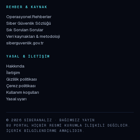
REHBER & KAYNAK
Operasyonel Rehberler
Siber Güvenlik Sözlüğü
Sık Sorulan Sorular
Veri kaynakları & metodoloji
siberguvenlik.gov.tr
YASAL & İLETIŞIM
Hakkında
İletişim
Gizlilik politikası
Çerez politikası
Kullanım koşulları
Yasal uyarı
© 2026 SIBERANALIZ · BAĞIMSIZ YAYIN
BU PORTAL HIÇBIR RESMI KURUMLA ILIŞKILI DEĞILDIR.
İÇERIK BILGILENDIRME AMAÇLIDIR.