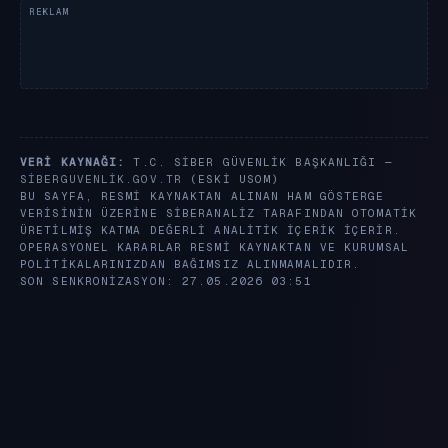
VERI KAYNAĞI:
T.C. SIBER GÜVENLIK BAŞKANLIĞI —
SIBERGUVENLIK.GOV.TR
(ESKI USOM)
BU SAYFA, RESMI KAYNAKTAN ALINAN HAM GÖSTERGE
VERISININ ÜZERINE SIBERANALIZ TARAFINDAN OTOMATIK
ÜRETILMIŞ KATMA DEĞERLI ANALITIK IÇERIK IÇERIR.
OPERASYONEL KARARLAR RESMI KAYNAKTAN VE KURUMSAL
POLITIKALARINIZDAN BAĞIMSIZ ALINMAMALIDIR.
SON SENKRONIZASYON: 27.05.2026 03:51