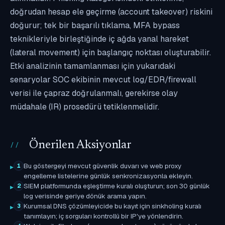
doğrudan hesap ele geçirme (account takeover) riskini
doğurur; tek bir başarılı tıklama, MFA bypass
teknikleriyle birleştiğinde iç ağda yanal hareket
(lateral movement) için başlangıç noktası oluşturabilir.
Etki analizinin tamamlanması için yukarıdaki
senaryolar SOC ekibinin mevcut log/EDR/firewall
verisi ile çapraz doğrulanmalı, gerekirse olay
müdahale (IR) prosedürü tetiklenmelidir.
Önerilen Aksiyonlar
Bu göstergeyi mevcut güvenlik duvarı ve web proxy
1
engelleme listelerine günlük senkronizasyonla ekleyin.
SIEM platformunda eşleştirme kuralı oluşturun; son 30 günlük
2
log verisinde geriye dönük arama yapın.
Kurumsal DNS çözümleyicide bu kayıt için sinkholing kuralı
3
tanımlayın; iç sorguları kontrollü bir IP'ye yönlendirin.