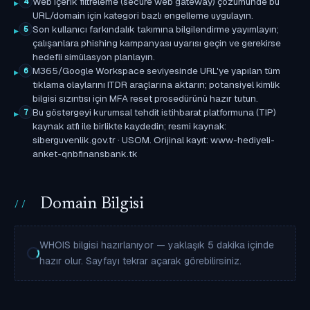
Web içerik filtreleme (secure web gateway) çözümünde bu
4
URL/domain için kategori bazlı engelleme uygulayın.
Son kullanıcı farkındalık takımına bilgilendirme yayımlayın;
5
çalışanlara phishing kampanyası uyarısı geçin ve gerekirse
hedefli simülasyon planlayın.
M365/Google Workspace seviyesinde URL'ye yapılan tüm
6
tıklama olaylarını ITDR araçlarına aktarın; potansiyel kimlik
bilgisi sızıntısı için MFA reset prosedürünü hazır tutun.
Bu göstergeyi kurumsal tehdit istihbarat platformuna (TIP)
7
kaynak atfı ile birlikte kaydedin; resmi kaynak:
siberguvenlik.gov.tr · USOM. Orijinal kayıt: www-hediyeli-
anket-qnbfinansbank.tk
Domain Bilgisi
WHOIS bilgisi hazırlanıyor — yaklaşık 5 dakika içinde
hazır olur. Sayfayı tekrar açarak görebilirsiniz.