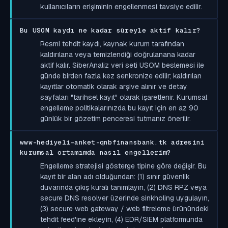
kullanıcıların erişiminin engellenmesi tavsiye edilir.
Bu USOM kaydı ne kadar süreyle aktif kalır?
Resmi tehdit kaydı, kaynak kurum tarafından
kaldırılana veya temizlendiği doğrulanana kadar
aktif kalır. SiberAnaliz veri seti USOM beslemesi ile
günde birden fazla kez senkronize edilir; kaldırılan
kayıtlar otomatik olarak arşive alınır ve detay
sayfaları "tarihsel kayıt" olarak işaretlenir. Kurumsal
engelleme politikalarınızda bu kayıt için en az 90
günlük bir gözetim penceresi tutmanız önerilir.
www-hediyeli-anket-qnbfinansbank.tk adresini
kurumsal ortamımda nasıl engellerim?
Engelleme stratejisi gösterge tipine göre değişir. Bu
kayıt bir alan adı olduğundan: (1) sınır güvenlik
duvarında çıkış kuralı tanımlayın, (2) DNS RPZ veya
secure DNS resolver üzerinde sinkholing uygulayın,
(3) secure web gateway / web filtreleme ürünündeki
tehdit feed'ine ekleyin, (4) EDR/SIEM platformunda