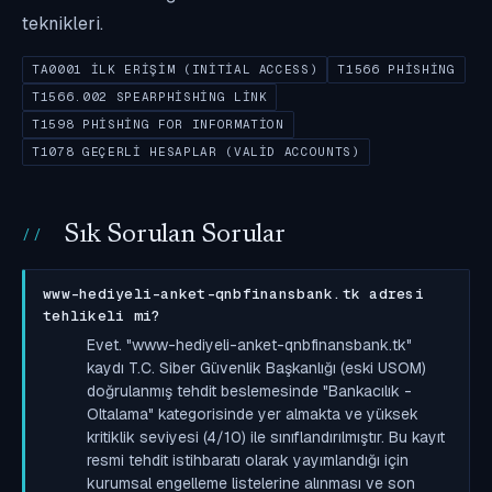
teknikleri.
TA0001 İLK ERIŞIM (INITIAL ACCESS)
T1566 PHISHING
T1566.002 SPEARPHISHING LINK
T1598 PHISHING FOR INFORMATION
T1078 GEÇERLI HESAPLAR (VALID ACCOUNTS)
Sık Sorulan Sorular
www-hediyeli-anket-qnbfinansbank.tk adresi
tehlikeli mi?
Evet. "www-hediyeli-anket-qnbfinansbank.tk"
kaydı T.C. Siber Güvenlik Başkanlığı (eski USOM)
doğrulanmış tehdit beslemesinde "Bankacılık -
Oltalama" kategorisinde yer almakta ve yüksek
kritiklik seviyesi (4/10) ile sınıflandırılmıştır. Bu kayıt
resmi tehdit istihbaratı olarak yayımlandığı için
kurumsal engelleme listelerine alınması ve son