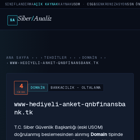
SINIFLANDIRMA
AÇIK KAYNAK
KAYNAK
USOM · CSGB
SENKRONIZASYON
5SN Ö
Siber
/
Analiz
SA
ANA SAYFA
›
TEHDITLER
›
DOMAIN
›
WWW-HEDIYELI-ANKET-QNBFINANSBANK.TK
4
DOMAIN
BANKACILIK - OLTALAMA
YÜKSEK
www-hediyeli-anket-qnbfinansba
nk.tk
T.C. Siber Güvenlik Başkanlığı (eski USOM)
doğrulanmış beslemesinden alınmış
Domain
tipinde