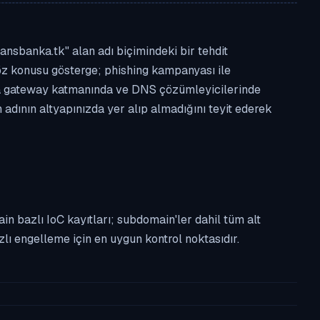
nsbanka.tk" alan adı biçimindeki bir tehdit
. Söz konusu gösterge; phishing kampanyası ile
osta gateway katmanında ve DNS çözümleyicilerinde
adının altyapınızda yer alıp almadığını teyit ederek
n bazlı IoC kayıtları; subdomain'ler dahil tüm alt
ı engelleme için en uygun kontrol noktasıdır.