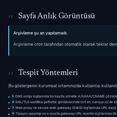
Sayfa Anlık Görüntüsü
Arşivleme şu an yapılamadı.
Arşivleme cron tarafından otomatik olarak tekrar de
Tespit Yöntemleri
Bu göstergenin kurumsal ortamınızda kullanılıp kullanıl
DNS sorgu loglarında bu kayda yönelik A/AAAA/CNAME çözümleme 
1
SSL/TLS sertifika şeffaflık günlüklerinde (crt.sh, censys.io) ilk ka
2
Web proxy ve secure web gateway (SWG) log'larında URL bazlı eşle
3
Tarayıcı geçmişi ve e-posta gateway URL rewrite log'larında tıkl
4