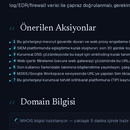
log/EDR/firewall verisi ile çapraz doğrulanmalı, gerekir
Önerilen Aksiyonlar
Bu göstergeyi mevcut güvenlik duvarı ve web proxy engelleme l
1
SIEM platformunda eşleştirme kuralı oluşturun; son 30 günlük l
2
Kurumsal DNS çözümleyicide bu kayıt için sinkholing kuralı tanımla
3
Web içerik filtreleme (secure web gateway) çözümünde bu URL/d
4
Son kullanıcı farkındalık takımına bilgilendirme yayımlayın; çal
5
M365/Google Workspace seviyesinde URL'ye yapılan tüm tıklama ol
6
Bu göstergeyi kurumsal tehdit istihbarat platformuna (TIP) kayna
7
Domain Bilgisi
WHOIS bilgisi hazırlanıyor — yaklaşık 5 dakika içinde hazır o