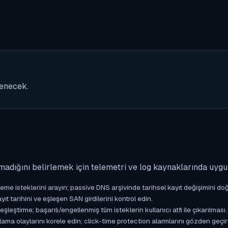
nenecek.
madığını belirlemek için telemetri ve log kaynaklarında uyg
isteklerini arayın; passive DNS arşivinde tarihsel kayıt değişimini doğ
yıt tarihini ve eşleşen SAN girdilerini kontrol edin.
ştirme; başarılı/engellenmiş tüm isteklerin kullanıcı atfı ile çıkarılması.
ama olaylarını korele edin; click-time protection alarmlarını gözden geçir