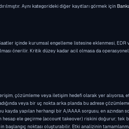
dırılmıştır. Aynı kategorideki diğer kayıtları görmek için
Banka
. Saatler içinde kurumsal engelleme listesine eklenmesi, EDR
ası önerilir. Kritik düzey kadar acil olmasa da operasyonel ön
erişim, çözümleme veya iletişim hedefi olarak yer alıyorsa, 
kladığında veya bir uç nokta arka planda bu adrese çözümleme t
 bu kayda yapılan herhangi bir A/AAAA sorgusu, en azından so
n hesap ele geçirme (account takeover) riskini doğurur; tek b
çin başlangıç noktası oluşturabilir. Etki analizinin tamamlan