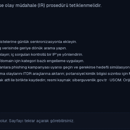
se olay müdahale (IR) prosedürü tetiklenmelidir.
istelerine günlük senkronizasyonla ekleyin.
og verisinde geriye dönük arama yapın.
yın; iç sorguları kontrollü bir IP'ye yönlendirin.
omain için kategori bazlı engelleme uygulayın.
ışanlara phishing kampanyası uyarısı geçin ve gerekirse hedefli simülasyon
aylarını ITDR araçlarına aktarın; potansiyel kimlik bilgisi sızıntısı için
k atfı ile birlikte kaydedin; resmi kaynak: siberguvenlik.gov.tr · USOM. O
lur. Sayfayı tekrar açarak görebilirsiniz.