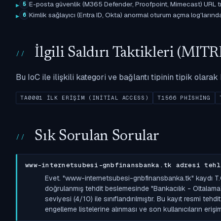
E-posta güvenlik (M365 Defender, Proofpoint, Mimecast) URL tıkl
5
Kimlik sağlayıcı (Entra ID, Okta) anormal oturum açma log'larında il
6
İlgili Saldırı Taktikleri (M
Bu IoC ile ilişkili kategori ve bağlantı tipinin tipik olar
TA0001 İLK ERIŞIM (INITIAL ACCESS)
T1566 PHISHING
Sık Sorulan Sorular
www-internetsubesi-gnbfinansbanka.tk adresi tehl
Evet. "www-internetsubesi-gnbfinansbanka.tk" kaydı T.
doğrulanmış tehdit beslemesinde "Bankacılık - Oltalama"
seviyesi (4/10) ile sınıflandırılmıştır. Bu kayıt resmi tehd
engelleme listelerine alınması ve son kullanıcıların erişi