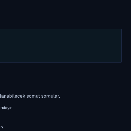
ulanabilecek somut sorgular.
rulayın.
in.