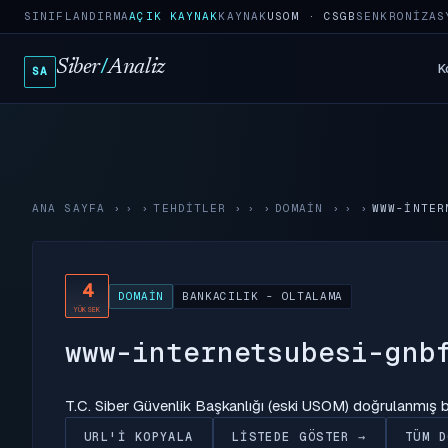
SINIFLANDIRMA
AÇIK KAYNAK
KAYNAK
USOM · CSGB
SENKRONIZAS
Siber
/
Analiz
K
SA
ANA SAYFA
›
TEHDITLER
›
DOMAIN
›
WWW-INTER
4
DOMAIN
BANKACILIK - OLTALAMA
YÜKSEK
www-internetsubesi-gnb
T.C. Siber Güvenlik Başkanlığı (eski USOM) doğrulanmış
URL'I KOPYALA
LISTEDE GÖSTER →
TÜM D