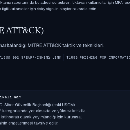
ama raporlarında bu adresi sorgulayın; tıklayan kullanıcılar için MFA res
gili kullanıcılar için risky sign-in olaylarını korele edin.
ITRE ATT&CK)
ak haritalandığı MITRE ATT&CK taktik ve teknikleri.
T1566.002 SPEARPHISHING LINK
T1598 PHISHING FOR INFORMATI
ikeli mi?
C. Siber Güvenlik Başkanlığı (eski USOM)
 kategorisinde yer almakta ve yüksek kritiklik
it istihbaratı olarak yayımlandığı için kurumsal
minin engellenmesi tavsiye edilir.