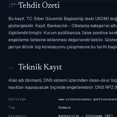
Tehdit Özeti
Bu kayıt; T.C. Siber Güvenlik Başkanlığı (eski USOM) do
göstergesidir. Kayıt, Bankacılık - Oltalama kategorisi alt
ilişkilendirilmiştir. Kurum politikanıza, false positiv
engelleme listesine eklenmesi değerlendirilebilir. Göste
geriye dönük log korelasyonu çalışmasına bu tarihi başla
Teknik Kayıt
Alan adı (domain), DNS sistemi üzerinden insan-okur biç
kayıtları kapsayacak biçimde engellenebilir. DNS RPZ (
Gösterge
www-internetsubesi-gnbfinansbank
Tip
Domain
Kategori
Bankacılık - Oltalama
(BP)