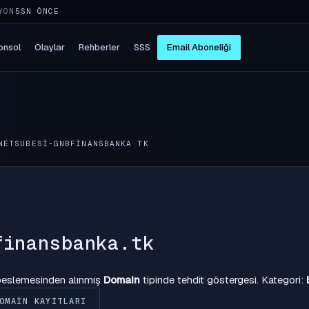
YON
5SN ÖNCE
onsol
Olaylar
Rehberler
SSS
Email Aboneliği
NETSUBESI-GNBFINANSBANKA.TK
finansbanka.tk
 beslemesinden alınmış
Domain
tipinde tehdit göstergesi. Kategori:
OMAIN KAYITLARI