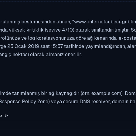
ğrulanmış beslemesinden alınan, "www-internetsubesi-gnbfina
ında yüksek kritiklik (seviye 4/10) olarak sınıflandırılmıştır
e kontrolünüze ve log korelasyonunuza göre ağ kenarında, e-p
rge 25 Ocak 2019 saat 15:57 tarihinde yayımlandığından, alan 
ngıç noktası olarak almanız önerilir.
imde tanımlanmış bir ağ kaynağıdır (örn. example.com). Domai
Response Policy Zone) veya secure DNS resolver, domain bazl
a.tk