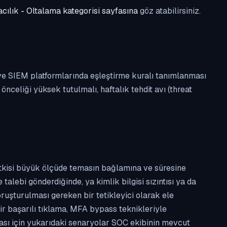
cılık - Oltalama kategorisi sayfasına
göz atabilirsiniz.
 ve SIEM platformlarında eşleştirme kuralı tanımlanması
celiği yüksek tutulmalı, haftalık tehdit avı (threat
etkisi büyük ölçüde temasın bağlamına ve süresine
alebi gönderdiğinde, ya kimlik bilgisi sızıntısı ya da
ruşturulması gereken bir tetikleyici olarak ele
ir başarılı tıklama, MFA bypass teknikleriyle
ması için yukarıdaki senaryolar SOC ekibinin mevcut