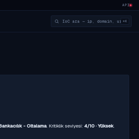
API
⌘K
Bankacılık - Oltalama
. Kritiklik seviyesi:
4/10 · Yüksek
.