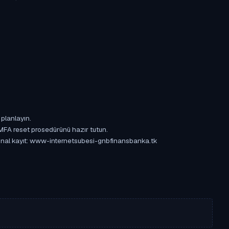
 planlayın.
 MFA reset prosedürünü hazır tutun.
rijinal kayıt: www-internetsubesi-gnbfinansbanka.tk