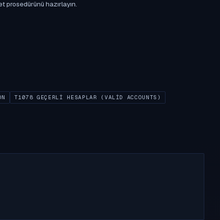
et prosedürünü hazırlayın.
ON
T1078 GEÇERLI HESAPLAR (VALID ACCOUNTS)