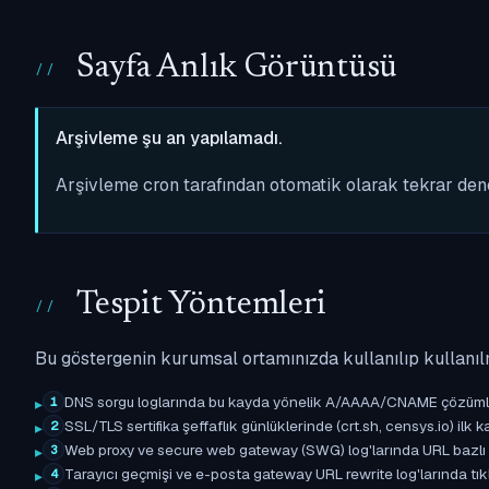
Sayfa Anlık Görüntüsü
Arşivleme şu an yapılamadı.
Arşivleme cron tarafından otomatik olarak tekrar de
Tespit Yöntemleri
Bu göstergenin kurumsal ortamınızda kullanılıp kullanıl
DNS sorgu loglarında bu kayda yönelik A/AAAA/CNAME çözümleme 
1
SSL/TLS sertifika şeffaflık günlüklerinde (crt.sh, censys.io) ilk ka
2
Web proxy ve secure web gateway (SWG) log'larında URL bazlı eşle
3
Tarayıcı geçmişi ve e-posta gateway URL rewrite log'larında tıkl
4