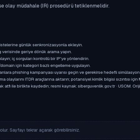
se olay müdahale (IR) prosedürü tetiklenmelidir.
istelerine günlük senkronizasyonla ekleyin.
og verisinde geriye dönük arama yapın.
yın; iç sorguları kontrollü bir IP'ye yönlendirin.
omain için kategori bazlı engelleme uygulayın.
ışanlara phishing kampanyası uyarısı geçin ve gerekirse hedefli simülasyon
aylarını ITDR araçlarına aktarın; potansiyel kimlik bilgisi sızıntısı için
k atfı ile birlikte kaydedin; resmi kaynak: siberguvenlik.gov.tr · USOM. 
lur. Sayfayı tekrar açarak görebilirsiniz.