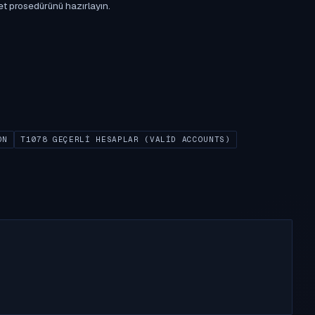
et prosedürünü hazırlayın.
ON
T1078 GEÇERLI HESAPLAR (VALID ACCOUNTS)