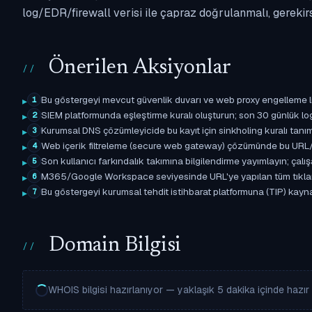
log/EDR/firewall verisi ile çapraz doğrulanmalı, gerekir
Önerilen Aksiyonlar
Bu göstergeyi mevcut güvenlik duvarı ve web proxy engelleme l
1
SIEM platformunda eşleştirme kuralı oluşturun; son 30 günlük l
2
Kurumsal DNS çözümleyicide bu kayıt için sinkholing kuralı tanımla
3
Web içerik filtreleme (secure web gateway) çözümünde bu URL/d
4
Son kullanıcı farkındalık takımına bilgilendirme yayımlayın; çal
5
M365/Google Workspace seviyesinde URL'ye yapılan tüm tıklama ol
6
Bu göstergeyi kurumsal tehdit istihbarat platformuna (TIP) kayna
7
Domain Bilgisi
WHOIS bilgisi hazırlanıyor — yaklaşık 5 dakika içinde hazır o