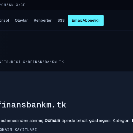
YON
5SN ÖNCE
onsol
Olaylar
Rehberler
SSS
Email Aboneliği
NETSUBESI-QNBFINANSBANKM.TK
finansbankm.tk
 beslemesinden alınmış
Domain
tipinde tehdit göstergesi. Kategori:
OMAIN KAYITLARI