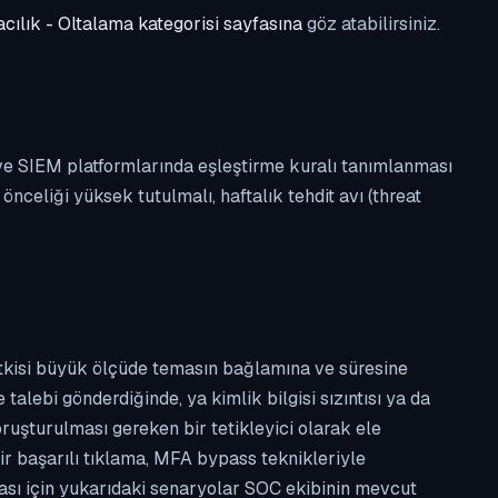
cılık - Oltalama kategorisi sayfasına
göz atabilirsiniz.
 ve SIEM platformlarında eşleştirme kuralı tanımlanması
celiği yüksek tutulmalı, haftalık tehdit avı (threat
etkisi büyük ölçüde temasın bağlamına ve süresine
alebi gönderdiğinde, ya kimlik bilgisi sızıntısı ya da
ruşturulması gereken bir tetikleyici olarak ele
ir başarılı tıklama, MFA bypass teknikleriyle
ması için yukarıdaki senaryolar SOC ekibinin mevcut