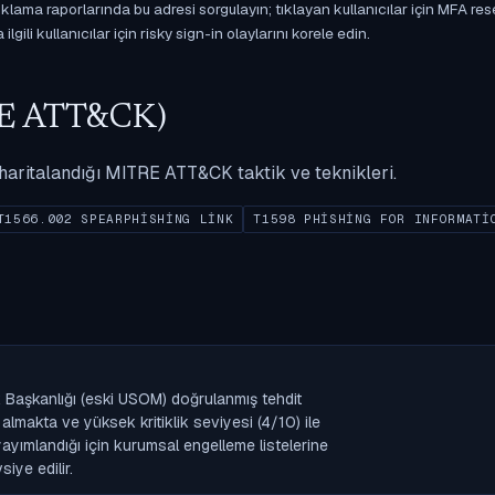
ama raporlarında bu adresi sorgulayın; tıklayan kullanıcılar için MFA res
gili kullanıcılar için risky sign-in olaylarını korele edin.
ITRE ATT&CK)
ak haritalandığı MITRE ATT&CK taktik ve teknikleri.
T1566.002 SPEARPHISHING LINK
T1598 PHISHING FOR INFORMATI
 Başkanlığı (eski USOM) doğrulanmış tehdit
lmakta ve yüksek kritiklik seviyesi (4/10) ile
k yayımlandığı için kurumsal engelleme listelerine
iye edilir.