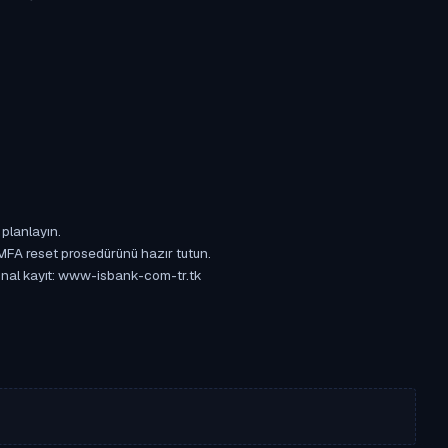
 planlayın.
 MFA reset prosedürünü hazır tutun.
ijinal kayıt: www-isbank-com-tr.tk