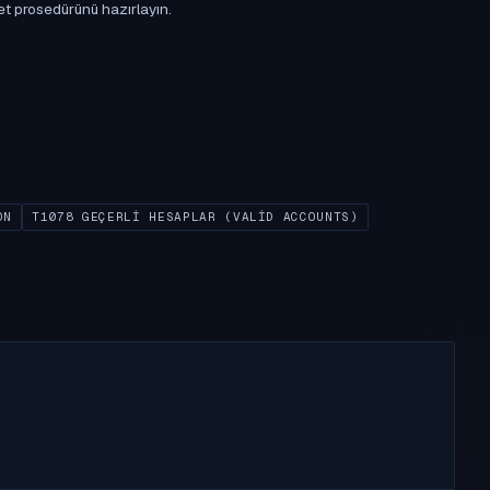
et prosedürünü hazırlayın.
ON
T1078 GEÇERLI HESAPLAR (VALID ACCOUNTS)