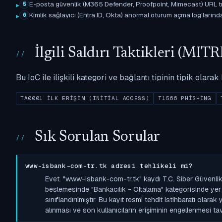
E-posta güvenlik (M365 Defender, Proofpoint, Mimecast) URL tıkl
5
Kimlik sağlayıcı (Entra ID, Okta) anormal oturum açma log'larında il
6
İlgili Saldırı Taktikleri (M
Bu IoC ile ilişkili kategori ve bağlantı tipinin tipik olar
TA0001 İLK ERIŞIM (INITIAL ACCESS)
T1566 PHISHING
Sık Sorulan Sorular
www-isbank-com-tr.tk adresi tehlikeli mi?
Evet. "www-isbank-com-tr.tk" kaydı T.C. Siber Güvenlik
beslemesinde "Bankacılık - Oltalama" kategorisinde yer a
sınıflandırılmıştır. Bu kayıt resmi tehdit istihbaratı olara
alınması ve son kullanıcıların erişiminin engellenmesi tavs