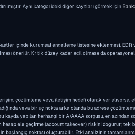
dırılmıştır. Aynı kategorideki diğer kayıtları görmek için
Banka
. Saatler içinde kurumsal engelleme listesine eklenmesi, EDR
ası önerilir. Kritik düzey kadar acil olmasa da operasyonel ön
erişim, çözümleme veya iletişim hedefi olarak yer alıyorsa, 
kladığında veya bir uç nokta arka planda bu adrese çözümleme t
 bu kayda yapılan herhangi bir A/AAAA sorgusu, en azından so
n hesap ele geçirme (account takeover) riskini doğurur; tek b
çin başlangıç noktası oluşturabilir. Etki analizinin tamamlan