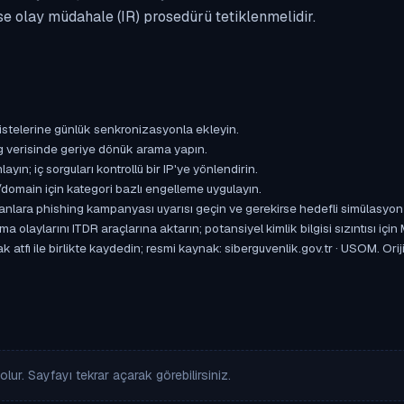
se olay müdahale (IR) prosedürü tetiklenmelidir.
istelerine günlük senkronizasyonla ekleyin.
og verisinde geriye dönük arama yapın.
yın; iç sorguları kontrollü bir IP'ye yönlendirin.
omain için kategori bazlı engelleme uygulayın.
ışanlara phishing kampanyası uyarısı geçin ve gerekirse hedefli simülasyon
aylarını ITDR araçlarına aktarın; potansiyel kimlik bilgisi sızıntısı için
k atfı ile birlikte kaydedin; resmi kaynak: siberguvenlik.gov.tr · USOM. Or
lur. Sayfayı tekrar açarak görebilirsiniz.