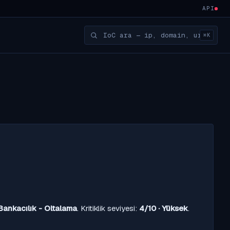
API
⌘K
Bankacılık - Oltalama
. Kritiklik seviyesi:
4/10 · Yüksek
.