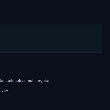
ulanabilecek somut sorgular.
rulayın.
in.