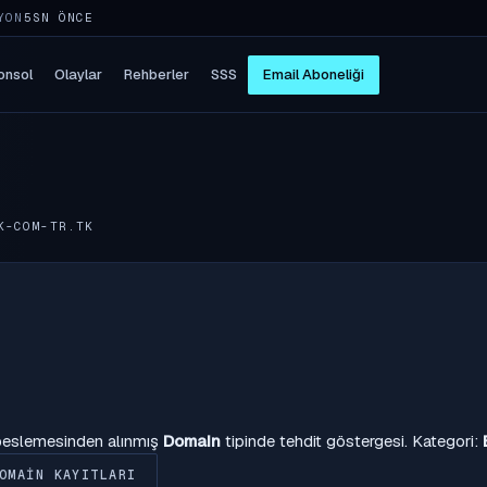
YON
5SN ÖNCE
onsol
Olaylar
Rehberler
SSS
Email Aboneliği
K-COM-TR.TK
 beslemesinden alınmış
Domain
tipinde tehdit göstergesi. Kategori:
OMAIN KAYITLARI