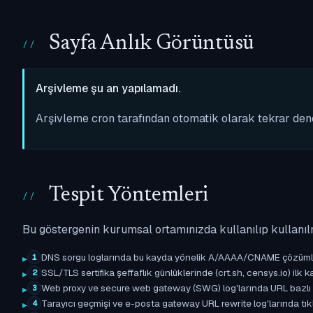
Sayfa Anlık Görüntüsü
Arşivleme şu an yapılamadı.
Arşivleme cron tarafından otomatik olarak tekrar de
Tespit Yöntemleri
Bu göstergenin kurumsal ortamınızda kullanılıp kullanıl
DNS sorgu loglarında bu kayda yönelik A/AAAA/CNAME çözümleme 
1
SSL/TLS sertifika şeffaflık günlüklerinde (crt.sh, censys.io) ilk ka
2
Web proxy ve secure web gateway (SWG) log'larında URL bazlı eşle
3
Tarayıcı geçmişi ve e-posta gateway URL rewrite log'larında tıkl
4