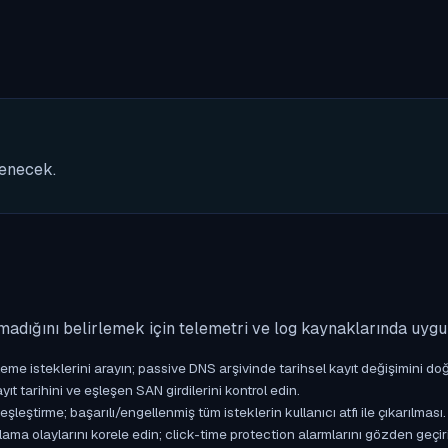
nenecek.
madığını belirlemek için telemetri ve log kaynaklarında uyg
isteklerini arayın; passive DNS arşivinde tarihsel kayıt değişimini doğ
yıt tarihini ve eşleşen SAN girdilerini kontrol edin.
ştirme; başarılı/engellenmiş tüm isteklerin kullanıcı atfı ile çıkarılması.
ama olaylarını korele edin; click-time protection alarmlarını gözden geçir