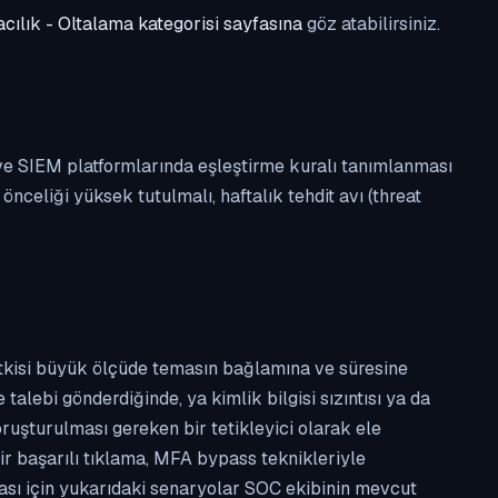
cılık - Oltalama kategorisi sayfasına
göz atabilirsiniz.
 ve SIEM platformlarında eşleştirme kuralı tanımlanması
celiği yüksek tutulmalı, haftalık tehdit avı (threat
etkisi büyük ölçüde temasın bağlamına ve süresine
alebi gönderdiğinde, ya kimlik bilgisi sızıntısı ya da
ruşturulması gereken bir tetikleyici olarak ele
ir başarılı tıklama, MFA bypass teknikleriyle
ması için yukarıdaki senaryolar SOC ekibinin mevcut