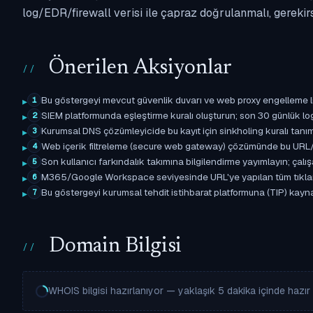
log/EDR/firewall verisi ile çapraz doğrulanmalı, gerekir
Önerilen Aksiyonlar
Bu göstergeyi mevcut güvenlik duvarı ve web proxy engelleme l
1
SIEM platformunda eşleştirme kuralı oluşturun; son 30 günlük l
2
Kurumsal DNS çözümleyicide bu kayıt için sinkholing kuralı tanımla
3
Web içerik filtreleme (secure web gateway) çözümünde bu URL/d
4
Son kullanıcı farkındalık takımına bilgilendirme yayımlayın; çal
5
M365/Google Workspace seviyesinde URL'ye yapılan tüm tıklama ol
6
Bu göstergeyi kurumsal tehdit istihbarat platformuna (TIP) kayna
7
Domain Bilgisi
WHOIS bilgisi hazırlanıyor — yaklaşık 5 dakika içinde hazır o