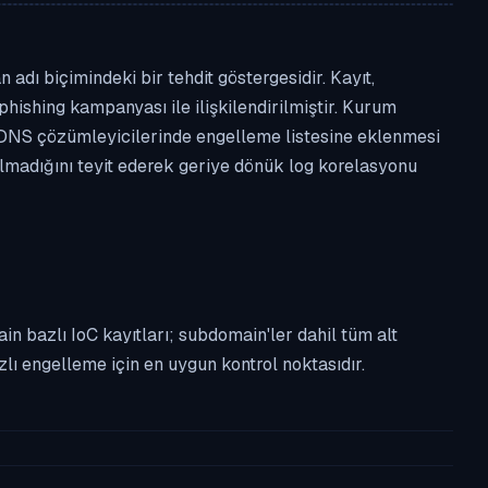
dı biçimindeki bir tehdit göstergesidir. Kayıt,
phishing kampanyası ile ilişkilendirilmiştir. Kurum
 DNS çözümleyicilerinde engelleme listesine eklenmesi
almadığını teyit ederek geriye dönük log korelasyonu
n bazlı IoC kayıtları; subdomain'ler dahil tüm alt
ı engelleme için en uygun kontrol noktasıdır.