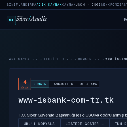
SINIFLANDIRMA
AÇIK KAYNAK
KAYNAK
USOM · CSGB
SENKRONIZAS
Siber
/
Analiz
K
SA
ANA SAYFA
›
TEHDITLER
›
DOMAIN
›
WWW-ISBAN
4
DOMAIN
BANKACILIK - OLTALAMA
YÜKSEK
www-isbank-com-tr.tk
T.C. Siber Güvenlik Başkanlığı (eski USOM) doğrulanmış
URL'I KOPYALA
LISTEDE GÖSTER →
TÜM D