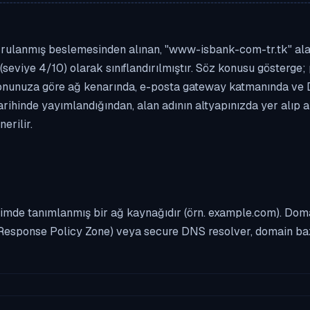
rulanmış beslemesinden alınan, "www-isbank-com-tr.tk" alan a
(seviye 4/10) olarak sınıflandırılmıştır. Söz konusu gösterge; 
asyonunuza göre ağ kenarında, e-posta gateway katmanında ve
rihinde yayımlandığından, alan adının altyapınızda yer alıp 
erilir.
imde tanımlanmış bir ağ kaynağıdır (örn. example.com). Domai
Response Policy Zone) veya secure DNS resolver, domain bazl