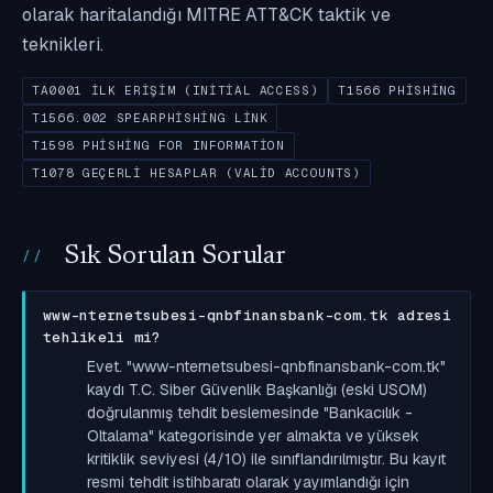
olarak haritalandığı MITRE ATT&CK taktik ve
teknikleri.
TA0001 İLK ERIŞIM (INITIAL ACCESS)
T1566 PHISHING
T1566.002 SPEARPHISHING LINK
T1598 PHISHING FOR INFORMATION
T1078 GEÇERLI HESAPLAR (VALID ACCOUNTS)
Sık Sorulan Sorular
www-nternetsubesi-qnbfinansbank-com.tk adresi
tehlikeli mi?
Evet. "www-nternetsubesi-qnbfinansbank-com.tk"
kaydı T.C. Siber Güvenlik Başkanlığı (eski USOM)
doğrulanmış tehdit beslemesinde "Bankacılık -
Oltalama" kategorisinde yer almakta ve yüksek
kritiklik seviyesi (4/10) ile sınıflandırılmıştır. Bu kayıt
resmi tehdit istihbaratı olarak yayımlandığı için