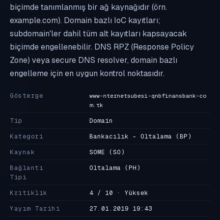
biçimde tanımlanmış bir ağ kaynağıdır (örn.
example.com). Domain bazlı IoC kayıtları;
subdomain'ler dahil tüm alt kayıtları kapsayacak
biçimde engellenebilir. DNS RPZ (Response Policy
Zone) veya secure DNS resolver, domain bazlı
engelleme için en uygun kontrol noktasıdır.
Gösterge
www-nternetsubesi-qnbfinansbank-co
m.tk
Tip
Domain
Kategori
Bankacılık - Oltalama
(BP)
Kaynak
SOME
(SO)
Bağlantı
Oltalama
(PH)
Tipi
Kritiklik
4 / 10 · Yüksek
Yayım Tarihi
27.01.2019 19:43