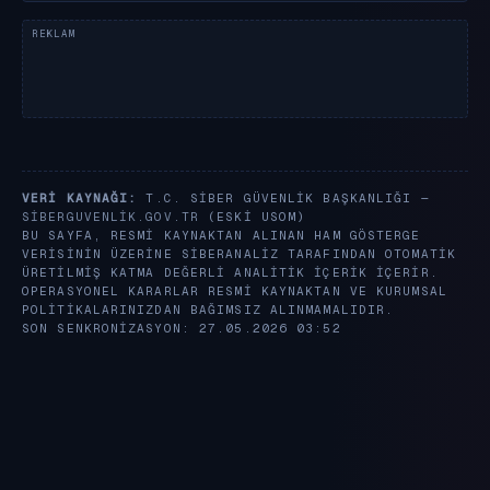
VERI KAYNAĞI:
T.C. SIBER GÜVENLIK BAŞKANLIĞI —
SIBERGUVENLIK.GOV.TR
(ESKI USOM)
BU SAYFA, RESMI KAYNAKTAN ALINAN HAM GÖSTERGE
VERISININ ÜZERINE SIBERANALIZ TARAFINDAN OTOMATIK
ÜRETILMIŞ KATMA DEĞERLI ANALITIK IÇERIK IÇERIR.
OPERASYONEL KARARLAR RESMI KAYNAKTAN VE KURUMSAL
POLITIKALARINIZDAN BAĞIMSIZ ALINMAMALIDIR.
SON SENKRONIZASYON: 27.05.2026 03:52