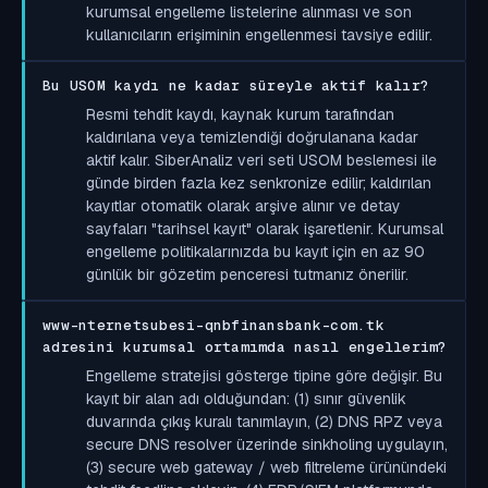
kurumsal engelleme listelerine alınması ve son
kullanıcıların erişiminin engellenmesi tavsiye edilir.
Bu USOM kaydı ne kadar süreyle aktif kalır?
Resmi tehdit kaydı, kaynak kurum tarafından
kaldırılana veya temizlendiği doğrulanana kadar
aktif kalır. SiberAnaliz veri seti USOM beslemesi ile
günde birden fazla kez senkronize edilir; kaldırılan
kayıtlar otomatik olarak arşive alınır ve detay
sayfaları "tarihsel kayıt" olarak işaretlenir. Kurumsal
engelleme politikalarınızda bu kayıt için en az 90
günlük bir gözetim penceresi tutmanız önerilir.
www-nternetsubesi-qnbfinansbank-com.tk
adresini kurumsal ortamımda nasıl engellerim?
Engelleme stratejisi gösterge tipine göre değişir. Bu
kayıt bir alan adı olduğundan: (1) sınır güvenlik
duvarında çıkış kuralı tanımlayın, (2) DNS RPZ veya
secure DNS resolver üzerinde sinkholing uygulayın,
(3) secure web gateway / web filtreleme ürünündeki