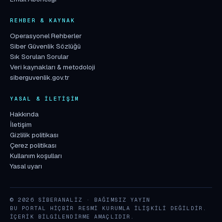
REHBER & KAYNAK
Operasyonel Rehberler
Siber Güvenlik Sözlüğü
Sık Sorulan Sorular
Veri kaynakları & metodoloji
siberguvenlik.gov.tr
YASAL & İLETIŞIM
Hakkında
İletişim
Gizlilik politikası
Çerez politikası
Kullanım koşulları
Yasal uyarı
© 2026 SIBERANALIZ · BAĞIMSIZ YAYIN
BU PORTAL HIÇBIR RESMI KURUMLA ILIŞKILI DEĞILDIR.
İÇERIK BILGILENDIRME AMAÇLIDIR.