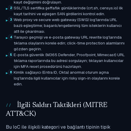
kayıt değişimini doğrulayın.
SSL/TLS sertifika şeffaflık günlüklerinde (crt.sh, censys.io) ilk
2
kayıt tarihini ve eşleşen SAN girdilerini kontrol edin.
Web proxy ve secure web gateway (SWG) log'larında URL
3
bazlı eşleştirme; başarılı/engellenmiş tüm isteklerin kullanıcı
atfı ile çıkarılması.
Tarayıcı geçmişi ve e-posta gateway URL rewrite log'larında
4
tıklama olaylarını korele edin; click-time protection alarmlarını
gözden geçirin.
E-posta güvenlik (M365 Defender, Proofpoint, Mimecast) URL
5
tıklama raporlarında bu adresi sorgulayın; tıklayan kullanıcılar
için MFA reset prosedürünü hazırlayın.
Kimlik sağlayıcı (Entra ID, Okta) anormal oturum açma
6
log'larında ilgili kullanıcılar için risky sign-in olaylarını korele
edin.
İlgili Saldırı Taktikleri (MITRE
ATT&CK)
Bu IoC ile ilişkili kategori ve bağlantı tipinin tipik