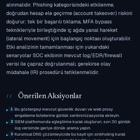
alınmalıdır. Phishing kategorisindeki etkilenme,
doğrudan hesap ele geçirme (account takeover) riskini
doğurur; tek bir başarılı tıklama, MFA bypass
teknikleriyle birleştiğinde iç ağda yanal hareket
(lateral movement) için başlangıç noktası oluşturabilir.
Etki analizinin tamamlanması için yukarıdaki
senaryolar SOC ekibinin mevcut log/EDR/firewall
verisi ile çapraz doğrulanmalı, gerekirse olay
müdahale (IR) prosedürü tetiklenmelidir.
Önerilen Aksiyonlar
Bu göstergeyi mevcut güvenlik duvarı ve web proxy
1
engelleme listelerine günlük senkronizasyonla ekleyin.
SIEM platformunda eşleştirme kuralı oluşturun; son 30 günlük
2
log verisinde geriye dönük arama yapın.
Kurumsal DNS çözümleyicide bu kayıt için sinkholing kuralı
3