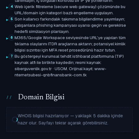
tanımlayın; iç sorguları kontrollü bir IP'ye yönlendirin.
Web içerik filtreleme (secure web gateway) çözümünde bu
4
URL/domain için kategori bazlı engelleme uygulayın.
Son kullanıcı farkındalık takımına bilgilendirme yayımlayın;
5
çalışanlara phishing kampanyası uyarısı geçin ve gerekirse
hedefli simülasyon planlayın.
M365/Google Workspace seviyesinde URL'ye yapılan tüm
6
tıklama olaylarını ITDR araçlarına aktarın; potansiyel kimlik
bilgisi sızıntısı için MFA reset prosedürünü hazır tutun.
Bu göstergeyi kurumsal tehdit istihbarat platformuna (TIP)
7
kaynak atfı ile birlikte kaydedin; resmi kaynak:
siberguvenlik.gov.tr · USOM. Orijinal kayıt: www-
nternetsubesi-qnbfinansbank-com.tk
Domain Bilgisi
WHOIS bilgisi hazırlanıyor — yaklaşık 5 dakika içinde
hazır olur. Sayfayı tekrar açarak görebilirsiniz.