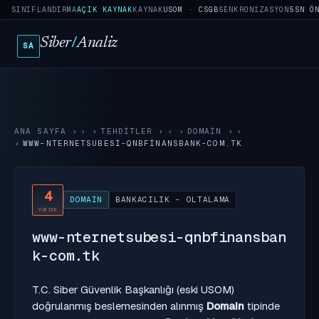
SINIFLANDIRMA
AÇIK KAYNAK
KAYNAK
USOM · CSGB
SENKRONIZASYON
5SN Ö
Siber
/
Analiz
SA
ANA SAYFA
›
TEHDITLER
›
DOMAIN
›
WWW-NTERNETSUBESI-QNBFINANSBANK-COM.TK
4
DOMAIN
BANKACILIK - OLTALAMA
YÜKSEK
www-nternetsubesi-qnbfinansban
k-com.tk
T.C. Siber Güvenlik Başkanlığı (eski USOM)
doğrulanmış beslemesinden alınmış
Domain
tipinde