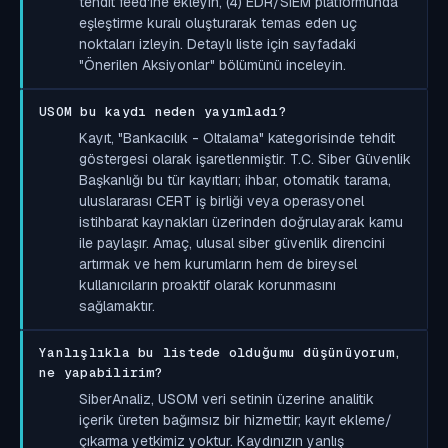
tehdit feed'ine ekleyin, (4) EDR/SIEM platformunda
eşleştirme kuralı oluşturarak temas eden uç
noktaları izleyin. Detaylı liste için sayfadaki
"Önerilen Aksiyonlar" bölümünü inceleyin.
USOM bu kaydı neden yayımladı?
Kayıt, "Bankacılık - Oltalama" kategorisinde tehdit
göstergesi olarak işaretlenmiştir. T.C. Siber Güvenlik
Başkanlığı bu tür kayıtları; ihbar, otomatik tarama,
uluslararası CERT iş birliği veya operasyonel
istihbarat kaynakları üzerinden doğrulayarak kamu
ile paylaşır. Amaç, ulusal siber güvenlik direncini
artırmak ve hem kurumların hem de bireysel
kullanıcıların proaktif olarak korunmasını
sağlamaktır.
Yanlışlıkla bu listede olduğumu düşünüyorum,
ne yapabilirim?
SiberAnaliz, USOM veri setinin üzerine analitik
içerik üreten bağımsız bir hizmettir; kayıt ekleme/
çıkarma yetkimiz yoktur. Kaydınızın yanlış