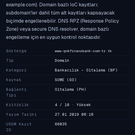
example.com). Domain bazlı IoC kayıtları;
subdomain'ler dahil tüm alt kayıtları kapsayacak
biçimde engellenebilir. DNS RPZ (Response Policy
Zone) veya secure DNS resolver, domain bazlı
engelleme için en uygun kontrol noktasıdır.
Gösterge
www-qnbfinansbank-com-tr.tk
Tip
Domain
Kategori
Bankacılık - Oltalama
(BP)
Kaynak
SOME
(SO)
Bağlantı
Oltalama
(PH)
Tipi
Kritiklik
4 / 10 · Yüksek
Yayım Tarihi
27.01.2019 08:18
USOM Kayıt
66035
ID