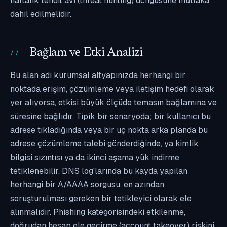
haftalık tehdit avı (threat hunting) döngüsüne mutlaka
dahil edilmelidir.
Bağlam ve Etki Analizi
Bu alan adı kurumsal altyapınızda herhangi bir
noktada erişim, çözümleme veya iletişim hedefi olarak
yer alıyorsa, etkisi büyük ölçüde temasın bağlamına ve
süresine bağlıdır. Tipik bir senaryoda; bir kullanıcı bu
adrese tıkladığında veya bir uç nokta arka planda bu
adrese çözümleme talebi gönderdiğinde, ya kimlik
bilgisi sızıntısı ya da ikinci aşama yük indirme
tetiklenebilir. DNS log'larında bu kayda yapılan
herhangi bir A/AAAA sorgusu, en azından
soruşturulması gereken bir tetikleyici olarak ele
alınmalıdır. Phishing kategorisindeki etkilenme,
doğrudan hesap ele geçirme (account takeover) riskini