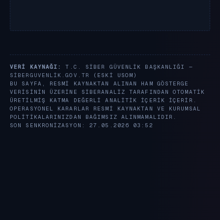
VERI KAYNAĞI:
T.C. SIBER GÜVENLIK BAŞKANLIĞI —
SIBERGUVENLIK.GOV.TR
(ESKI USOM)
BU SAYFA, RESMI KAYNAKTAN ALINAN HAM GÖSTERGE
VERISININ ÜZERINE SIBERANALIZ TARAFINDAN OTOMATIK
ÜRETILMIŞ KATMA DEĞERLI ANALITIK IÇERIK IÇERIR.
OPERASYONEL KARARLAR RESMI KAYNAKTAN VE KURUMSAL
POLITIKALARINIZDAN BAĞIMSIZ ALINMAMALIDIR.
SON SENKRONIZASYON: 27.05.2026 03:52