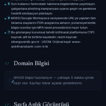
Son kullanıcı farkındalık takımına bilgilendirme yayımlayın;
5
çalışanlara phishing kampanyası uyarısı geçin ve gerekirse
hedefli simülasyon planlayın.
M365/Google Workspace seviyesinde URL'ye yapılan tüm
6
tıklama olaylarını ITDR araçlarına aktarın; potansiyel kimlik
bilgisi sızıntısı için MFA reset prosedürünü hazır tutun.
Bu göstergeyi kurumsal tehdit istihbarat platformuna (TIP)
7
kaynak atfı ile birlikte kaydedin; resmi kaynak:
siberguvenlik.gov.tr · USOM. Orijinal kayıt: www-
qnbfinansbank-com-tr.tk
Domain Bilgisi
WHOIS bilgisi hazırlanıyor — yaklaşık 5 dakika içinde
hazır olur. Sayfayı tekrar açarak görebilirsiniz.
Sayfa Anlık Görüntüsü