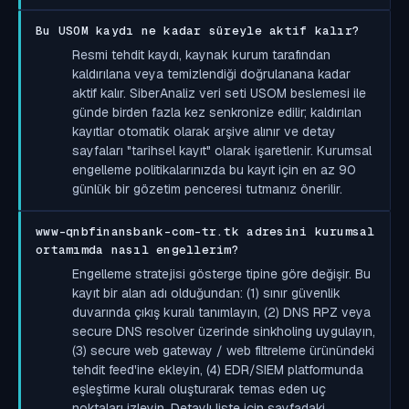
Bu USOM kaydı ne kadar süreyle aktif kalır?
Resmi tehdit kaydı, kaynak kurum tarafından
kaldırılana veya temizlendiği doğrulanana kadar
aktif kalır. SiberAnaliz veri seti USOM beslemesi ile
günde birden fazla kez senkronize edilir; kaldırılan
kayıtlar otomatik olarak arşive alınır ve detay
sayfaları "tarihsel kayıt" olarak işaretlenir. Kurumsal
engelleme politikalarınızda bu kayıt için en az 90
günlük bir gözetim penceresi tutmanız önerilir.
www-qnbfinansbank-com-tr.tk adresini kurumsal
ortamımda nasıl engellerim?
Engelleme stratejisi gösterge tipine göre değişir. Bu
kayıt bir alan adı olduğundan: (1) sınır güvenlik
duvarında çıkış kuralı tanımlayın, (2) DNS RPZ veya
secure DNS resolver üzerinde sinkholing uygulayın,
(3) secure web gateway / web filtreleme ürünündeki
tehdit feed'ine ekleyin, (4) EDR/SIEM platformunda
eşleştirme kuralı oluşturarak temas eden uç
noktaları izleyin. Detaylı liste için sayfadaki