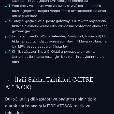
kayıt tarihini ve eşleşen SAN girdilerini kontrol edin.
Web proxy ve secure web gateway (SWG) log'larında URL
3
bazlı eşleştirme; başarılı/engellenmiş tüm isteklerin kullanıcı
atfı ile çıkarılması.
Tarayıcı geçmişi ve e-posta gateway URL rewrite log'larında
4
tıklama olaylarını korele edin; click-time protection alarmlarını
gözden geçirin.
E-posta güvenlik (M365 Defender, Proofpoint, Mimecast) URL
5
tıklama raporlarında bu adresi sorgulayın; tıklayan kullanıcılar
için MFA reset prosedürünü hazırlayın.
Kimlik sağlayıcı (Entra ID, Okta) anormal oturum açma
6
log'larında ilgili kullanıcılar için risky sign-in olaylarını korele
edin.
İlgili Saldırı Taktikleri (MITRE
ATT&CK)
Bu IoC ile ilişkili kategori ve bağlantı tipinin tipik
olarak haritalandığı MITRE ATT&CK taktik ve
teknikleri.