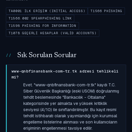
TA0001 İLK ERIŞIM (INITIAL ACCESS)
T1566 PHISHING
T1566.002 SPEARPHISHING LINK
T1598 PHISHING FOR INFORMATION
T1078 GEÇERLI HESAPLAR (VALID ACCOUNTS)
Sık Sorulan Sorular
www-qnbfinansbank-com-tr.tk adresi tehlikeli
mi?
Evet. "www-qnbfinansbank-com-tr.tk" kaydı T.C.
Siber Güvenlik Başkanlığı (eski USOM) doğrulanmış
tehdit beslemesinde "Bankacılık - Oltalama"
kategorisinde yer almakta ve yüksek kritiklik
seviyesi (4/10) ile sınıflandırılmıştır. Bu kayıt resmi
tehdit istihbaratı olarak yayımlandığı için kurumsal
engelleme listelerine alınması ve son kullanıcıların
erişiminin engellenmesi tavsiye edilir.