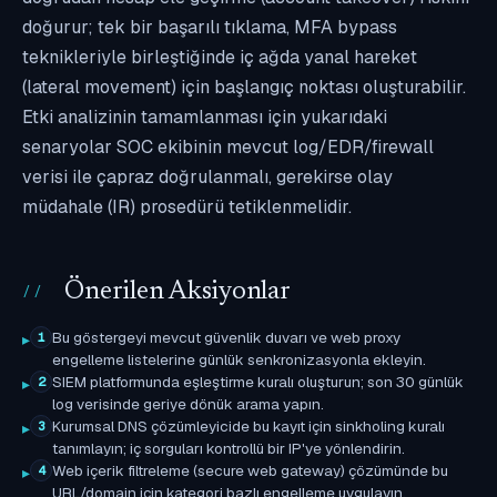
doğurur; tek bir başarılı tıklama, MFA bypass
teknikleriyle birleştiğinde iç ağda yanal hareket
(lateral movement) için başlangıç noktası oluşturabilir.
Etki analizinin tamamlanması için yukarıdaki
senaryolar SOC ekibinin mevcut log/EDR/firewall
verisi ile çapraz doğrulanmalı, gerekirse olay
müdahale (IR) prosedürü tetiklenmelidir.
Önerilen Aksiyonlar
Bu göstergeyi mevcut güvenlik duvarı ve web proxy
1
engelleme listelerine günlük senkronizasyonla ekleyin.
SIEM platformunda eşleştirme kuralı oluşturun; son 30 günlük
2
log verisinde geriye dönük arama yapın.
Kurumsal DNS çözümleyicide bu kayıt için sinkholing kuralı
3
tanımlayın; iç sorguları kontrollü bir IP'ye yönlendirin.
Web içerik filtreleme (secure web gateway) çözümünde bu
4
URL/domain için kategori bazlı engelleme uygulayın.