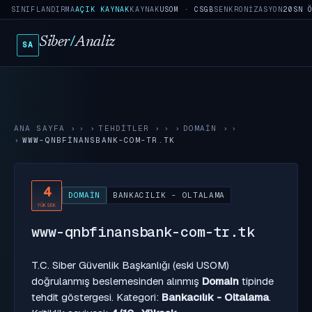
SINIFLANDIRMA
AÇIK KAYNAK
KAYNAK
USOM · CSGB
SENKRONIZASYON
20SN 
Siber
/
Analiz
SA
ANA SAYFA
›
TEHDITLER
›
DOMAIN
›
WWW-QNBFINANSBANK-COM-TR.TK
4
DOMAIN
BANKACILIK - OLTALAMA
YÜKSEK
www-qnbfinansbank-com-tr.tk
T.C. Siber Güvenlik Başkanlığı (eski USOM)
doğrulanmış beslemesinden alınmış
Domain
tipinde
tehdit göstergesi. Kategori:
Bankacılık - Oltalama
.