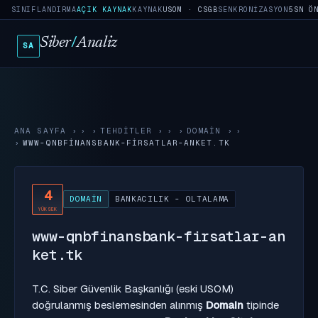
SINIFLANDIRMA
AÇIK KAYNAK
KAYNAK
USOM · CSGB
SENKRONIZASYON
5SN Ö
Siber
/
Analiz
SA
ANA SAYFA
›
TEHDITLER
›
DOMAIN
›
WWW-QNBFINANSBANK-FIRSATLAR-ANKET.TK
4
DOMAIN
BANKACILIK - OLTALAMA
YÜKSEK
www-qnbfinansbank-firsatlar-an
ket.tk
T.C. Siber Güvenlik Başkanlığı (eski USOM)
doğrulanmış beslemesinden alınmış
Domain
tipinde