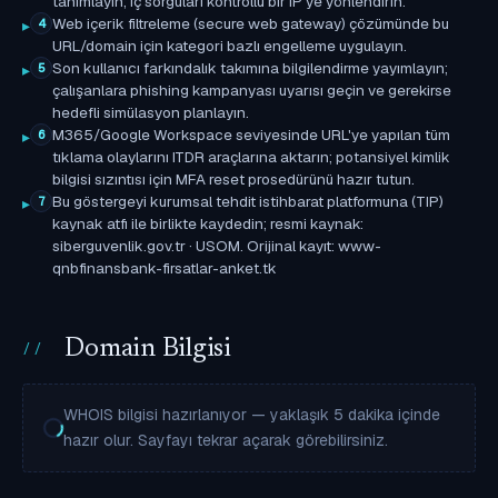
tanımlayın; iç sorguları kontrollü bir IP'ye yönlendirin.
Web içerik filtreleme (secure web gateway) çözümünde bu
4
URL/domain için kategori bazlı engelleme uygulayın.
Son kullanıcı farkındalık takımına bilgilendirme yayımlayın;
5
çalışanlara phishing kampanyası uyarısı geçin ve gerekirse
hedefli simülasyon planlayın.
M365/Google Workspace seviyesinde URL'ye yapılan tüm
6
tıklama olaylarını ITDR araçlarına aktarın; potansiyel kimlik
bilgisi sızıntısı için MFA reset prosedürünü hazır tutun.
Bu göstergeyi kurumsal tehdit istihbarat platformuna (TIP)
7
kaynak atfı ile birlikte kaydedin; resmi kaynak:
siberguvenlik.gov.tr · USOM. Orijinal kayıt: www-
qnbfinansbank-firsatlar-anket.tk
Domain Bilgisi
WHOIS bilgisi hazırlanıyor — yaklaşık 5 dakika içinde
hazır olur. Sayfayı tekrar açarak görebilirsiniz.