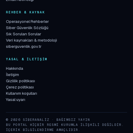
REHBER & KAYNAK
Operasyonel Rehberler
Siber Güvenlik Sözlüğü
Sık Sorulan Sorular
Veri kaynakları & metodoloji
siberguvenlik.gov.tr
YASAL & İLETIŞIM
Hakkında
İletişim
Gizlilik politikası
Çerez politikası
Kullanım koşulları
Yasal uyarı
© 2026 SIBERANALIZ · BAĞIMSIZ YAYIN
BU PORTAL HIÇBIR RESMI KURUMLA ILIŞKILI DEĞILDIR.
İÇERIK BILGILENDIRME AMAÇLIDIR.