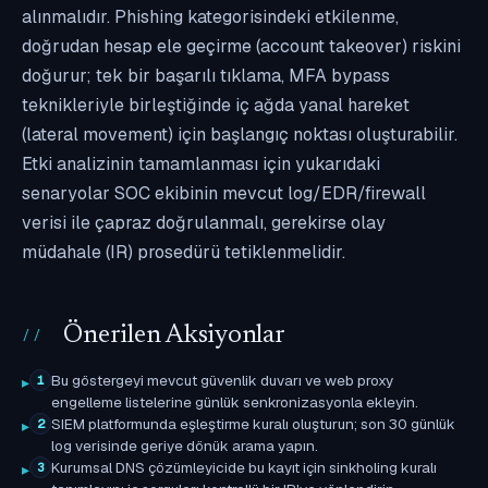
alınmalıdır. Phishing kategorisindeki etkilenme,
doğrudan hesap ele geçirme (account takeover) riskini
doğurur; tek bir başarılı tıklama, MFA bypass
teknikleriyle birleştiğinde iç ağda yanal hareket
(lateral movement) için başlangıç noktası oluşturabilir.
Etki analizinin tamamlanması için yukarıdaki
senaryolar SOC ekibinin mevcut log/EDR/firewall
verisi ile çapraz doğrulanmalı, gerekirse olay
müdahale (IR) prosedürü tetiklenmelidir.
Önerilen Aksiyonlar
Bu göstergeyi mevcut güvenlik duvarı ve web proxy
1
engelleme listelerine günlük senkronizasyonla ekleyin.
SIEM platformunda eşleştirme kuralı oluşturun; son 30 günlük
2
log verisinde geriye dönük arama yapın.
Kurumsal DNS çözümleyicide bu kayıt için sinkholing kuralı
3