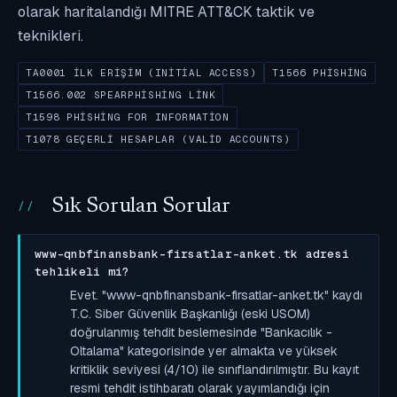
olarak haritalandığı MITRE ATT&CK taktik ve
teknikleri.
TA0001 İLK ERIŞIM (INITIAL ACCESS)
T1566 PHISHING
T1566.002 SPEARPHISHING LINK
T1598 PHISHING FOR INFORMATION
T1078 GEÇERLI HESAPLAR (VALID ACCOUNTS)
Sık Sorulan Sorular
www-qnbfinansbank-firsatlar-anket.tk adresi
tehlikeli mi?
Evet. "www-qnbfinansbank-firsatlar-anket.tk" kaydı
T.C. Siber Güvenlik Başkanlığı (eski USOM)
doğrulanmış tehdit beslemesinde "Bankacılık -
Oltalama" kategorisinde yer almakta ve yüksek
kritiklik seviyesi (4/10) ile sınıflandırılmıştır. Bu kayıt
resmi tehdit istihbaratı olarak yayımlandığı için