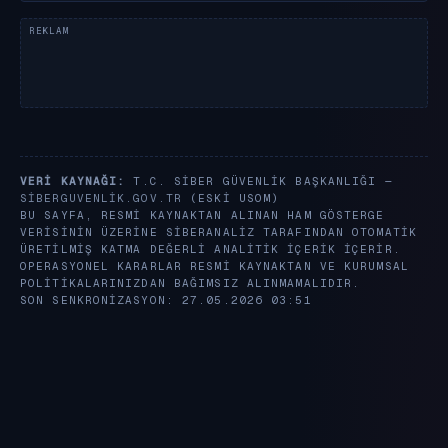
VERI KAYNAĞI:
T.C. SIBER GÜVENLIK BAŞKANLIĞI —
SIBERGUVENLIK.GOV.TR
(ESKI USOM)
BU SAYFA, RESMI KAYNAKTAN ALINAN HAM GÖSTERGE
VERISININ ÜZERINE SIBERANALIZ TARAFINDAN OTOMATIK
ÜRETILMIŞ KATMA DEĞERLI ANALITIK IÇERIK IÇERIR.
OPERASYONEL KARARLAR RESMI KAYNAKTAN VE KURUMSAL
POLITIKALARINIZDAN BAĞIMSIZ ALINMAMALIDIR.
SON SENKRONIZASYON: 27.05.2026 03:51