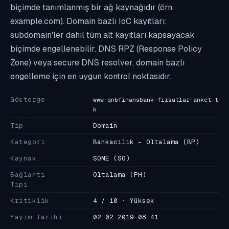
biçimde tanımlanmış bir ağ kaynağıdır (örn.
example.com). Domain bazlı IoC kayıtları;
subdomain'ler dahil tüm alt kayıtları kapsayacak
biçimde engellenebilir. DNS RPZ (Response Policy
Zone) veya secure DNS resolver, domain bazlı
engelleme için en uygun kontrol noktasıdır.
Gösterge
www-qnbfinansbank-firsatlar-anket.t
k
Tip
Domain
Kategori
Bankacılık - Oltalama
(BP)
Kaynak
SOME
(SO)
Bağlantı
Oltalama
(PH)
Tipi
Kritiklik
4 / 10 · Yüksek
Yayım Tarihi
02.02.2019 08:41