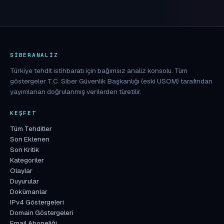
SIBERANALIZ
Türkiye tehdit istihbaratı için bağımsız analiz konsolu. Tüm
göstergeler T.C. Siber Güvenlik Başkanlığı (eski USOM) tarafından
yayımlanan doğrulanmış verilerden türetilir.
KEŞFET
Tüm Tehditler
Son Eklenen
Son Kritik
Kategoriler
Olaylar
Duyurular
Dokümanlar
IPv4 Göstergeleri
Domain Göstergeleri
Email Aboneliği