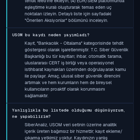
tehdit feed'ine ekleyin, (4) EDR/SIEM platformunda
eşleştirme kuralı oluşturarak temas eden uç
noktaları izleyin. Detaylı liste için sayfadaki
"Önerilen Aksiyonlar" bölümünü inceleyin.
USOM bu kaydı neden yayımladı?
Kayıt, "Bankacılık - Oltalama" kategorisinde tehdit
göstergesi olarak işaretlenmiştir. T.C. Siber Güvenlik
Başkanlığı bu tür kayıtları; ihbar, otomatik tarama,
uluslararası CERT iş birliği veya operasyonel
istihbarat kaynakları üzerinden doğrulayarak kamu
ile paylaşır. Amaç, ulusal siber güvenlik direncini
artırmak ve hem kurumların hem de bireysel
kullanıcıların proaktif olarak korunmasını
sağlamaktır.
Yanlışlıkla bu listede olduğumu düşünüyorum,
ne yapabilirim?
SiberAnaliz, USOM veri setinin üzerine analitik
içerik üreten bağımsız bir hizmettir; kayıt ekleme/
çıkarma yetkimiz yoktur. Kaydınızın yanlış