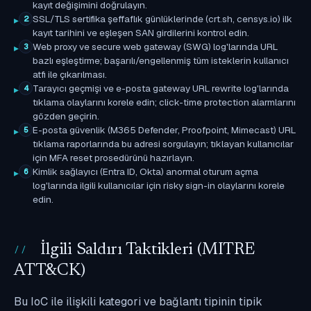
kayıt değişimini doğrulayın.
SSL/TLS sertifika şeffaflık günlüklerinde (crt.sh, censys.io) ilk
2
kayıt tarihini ve eşleşen SAN girdilerini kontrol edin.
Web proxy ve secure web gateway (SWG) log'larında URL
3
bazlı eşleştirme; başarılı/engellenmiş tüm isteklerin kullanıcı
atfı ile çıkarılması.
Tarayıcı geçmişi ve e-posta gateway URL rewrite log'larında
4
tıklama olaylarını korele edin; click-time protection alarmlarını
gözden geçirin.
E-posta güvenlik (M365 Defender, Proofpoint, Mimecast) URL
5
tıklama raporlarında bu adresi sorgulayın; tıklayan kullanıcılar
için MFA reset prosedürünü hazırlayın.
Kimlik sağlayıcı (Entra ID, Okta) anormal oturum açma
6
log'larında ilgili kullanıcılar için risky sign-in olaylarını korele
edin.
İlgili Saldırı Taktikleri (MITRE
ATT&CK)
Bu IoC ile ilişkili kategori ve bağlantı tipinin tipik