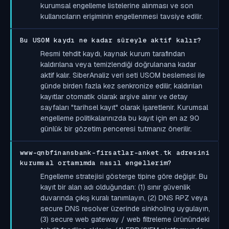
kurumsal engelleme listelerine alınması ve son
kullanıcıların erişiminin engellenmesi tavsiye edilir.
Bu USOM kaydı ne kadar süreyle aktif kalır?
Resmi tehdit kaydı, kaynak kurum tarafından
kaldırılana veya temizlendiği doğrulanana kadar
aktif kalır. SiberAnaliz veri seti USOM beslemesi ile
günde birden fazla kez senkronize edilir; kaldırılan
kayıtlar otomatik olarak arşive alınır ve detay
sayfaları "tarihsel kayıt" olarak işaretlenir. Kurumsal
engelleme politikalarınızda bu kayıt için en az 90
günlük bir gözetim penceresi tutmanız önerilir.
www-qnbfinansbank-firsatlar-anket.tk adresini
kurumsal ortamımda nasıl engellerim?
Engelleme stratejisi gösterge tipine göre değişir. Bu
kayıt bir alan adı olduğundan: (1) sınır güvenlik
duvarında çıkış kuralı tanımlayın, (2) DNS RPZ veya
secure DNS resolver üzerinde sinkholing uygulayın,
(3) secure web gateway / web filtreleme ürünündeki