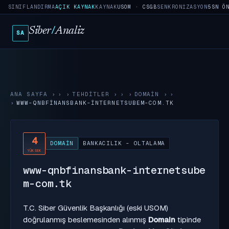
SINIFLANDIRMA
AÇIK KAYNAK
KAYNAK
USOM · CSGB
SENKRONIZASYON
5SN Ö
Siber
/
Analiz
SA
ANA SAYFA
›
TEHDITLER
›
DOMAIN
›
WWW-QNBFINANSBANK-INTERNETSUBEM-COM.TK
4
DOMAIN
BANKACILIK - OLTALAMA
YÜKSEK
www-qnbfinansbank-internetsube
m-com.tk
T.C. Siber Güvenlik Başkanlığı (eski USOM)
doğrulanmış beslemesinden alınmış
Domain
tipinde