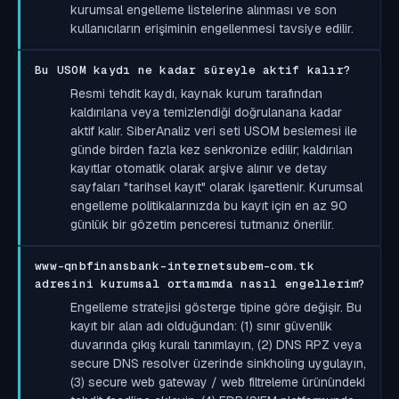
kurumsal engelleme listelerine alınması ve son
kullanıcıların erişiminin engellenmesi tavsiye edilir.
Bu USOM kaydı ne kadar süreyle aktif kalır?
Resmi tehdit kaydı, kaynak kurum tarafından
kaldırılana veya temizlendiği doğrulanana kadar
aktif kalır. SiberAnaliz veri seti USOM beslemesi ile
günde birden fazla kez senkronize edilir; kaldırılan
kayıtlar otomatik olarak arşive alınır ve detay
sayfaları "tarihsel kayıt" olarak işaretlenir. Kurumsal
engelleme politikalarınızda bu kayıt için en az 90
günlük bir gözetim penceresi tutmanız önerilir.
www-qnbfinansbank-internetsubem-com.tk
adresini kurumsal ortamımda nasıl engellerim?
Engelleme stratejisi gösterge tipine göre değişir. Bu
kayıt bir alan adı olduğundan: (1) sınır güvenlik
duvarında çıkış kuralı tanımlayın, (2) DNS RPZ veya
secure DNS resolver üzerinde sinkholing uygulayın,
(3) secure web gateway / web filtreleme ürünündeki