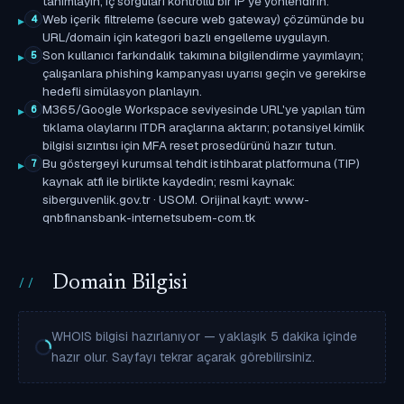
tanımlayın; iç sorguları kontrollü bir IP'ye yönlendirin.
Web içerik filtreleme (secure web gateway) çözümünde bu
4
URL/domain için kategori bazlı engelleme uygulayın.
Son kullanıcı farkındalık takımına bilgilendirme yayımlayın;
5
çalışanlara phishing kampanyası uyarısı geçin ve gerekirse
hedefli simülasyon planlayın.
M365/Google Workspace seviyesinde URL'ye yapılan tüm
6
tıklama olaylarını ITDR araçlarına aktarın; potansiyel kimlik
bilgisi sızıntısı için MFA reset prosedürünü hazır tutun.
Bu göstergeyi kurumsal tehdit istihbarat platformuna (TIP)
7
kaynak atfı ile birlikte kaydedin; resmi kaynak:
siberguvenlik.gov.tr · USOM. Orijinal kayıt: www-
qnbfinansbank-internetsubem-com.tk
Domain Bilgisi
WHOIS bilgisi hazırlanıyor — yaklaşık 5 dakika içinde
hazır olur. Sayfayı tekrar açarak görebilirsiniz.