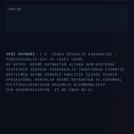
VERI KAYNAĞI:
T.C. SIBER GÜVENLIK BAŞKANLIĞI —
SIBERGUVENLIK.GOV.TR
(ESKI USOM)
BU SAYFA, RESMI KAYNAKTAN ALINAN HAM GÖSTERGE
VERISININ ÜZERINE SIBERANALIZ TARAFINDAN OTOMATIK
ÜRETILMIŞ KATMA DEĞERLI ANALITIK IÇERIK IÇERIR.
OPERASYONEL KARARLAR RESMI KAYNAKTAN VE KURUMSAL
POLITIKALARINIZDAN BAĞIMSIZ ALINMAMALIDIR.
SON SENKRONIZASYON: 27.05.2026 03:51