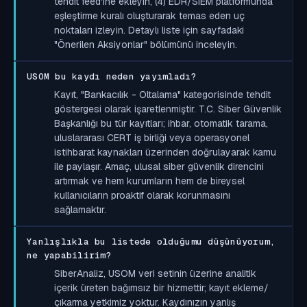
tehdit feed'ine ekleyin, (4) EDR/SIEM platformunda
eşleştirme kuralı oluşturarak temas eden uç
noktaları izleyin. Detaylı liste için sayfadaki
"Önerilen Aksiyonlar" bölümünü inceleyin.
USOM bu kaydı neden yayımladı?
Kayıt, "Bankacılık - Oltalama" kategorisinde tehdit
göstergesi olarak işaretlenmiştir. T.C. Siber Güvenlik
Başkanlığı bu tür kayıtları; ihbar, otomatik tarama,
uluslararası CERT iş birliği veya operasyonel
istihbarat kaynakları üzerinden doğrulayarak kamu
ile paylaşır. Amaç, ulusal siber güvenlik direncini
artırmak ve hem kurumların hem de bireysel
kullanıcıların proaktif olarak korunmasını
sağlamaktır.
Yanlışlıkla bu listede olduğumu düşünüyorum,
ne yapabilirim?
SiberAnaliz, USOM veri setinin üzerine analitik
içerik üreten bağımsız bir hizmettir; kayıt ekleme/
çıkarma yetkimiz yoktur. Kaydınızın yanlış