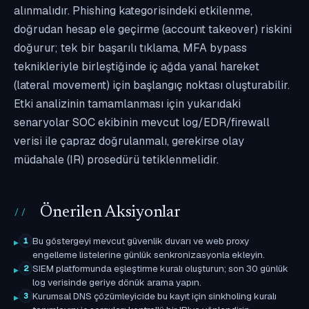
alınmalıdır. Phishing kategorisindeki etkilenme,
doğrudan hesap ele geçirme (account takeover) riskini
doğurur; tek bir başarılı tıklama, MFA bypass
teknikleriyle birleştiğinde iç ağda yanal hareket
(lateral movement) için başlangıç noktası oluşturabilir.
Etki analizinin tamamlanması için yukarıdaki
senaryolar SOC ekibinin mevcut log/EDR/firewall
verisi ile çapraz doğrulanmalı, gerekirse olay
müdahale (IR) prosedürü tetiklenmelidir.
Önerilen Aksiyonlar
Bu göstergeyi mevcut güvenlik duvarı ve web proxy
1
engelleme listelerine günlük senkronizasyonla ekleyin.
SIEM platformunda eşleştirme kuralı oluşturun; son 30 günlük
2
log verisinde geriye dönük arama yapın.
Kurumsal DNS çözümleyicide bu kayıt için sinkholing kuralı
3