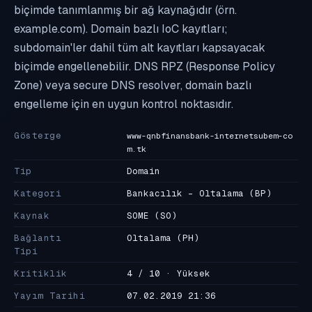
biçimde tanımlanmış bir ağ kaynağıdır (örn.
example.com). Domain bazlı IoC kayıtları;
subdomain'ler dahil tüm alt kayıtları kapsayacak
biçimde engellenebilir. DNS RPZ (Response Policy
Zone) veya secure DNS resolver, domain bazlı
engelleme için en uygun kontrol noktasıdır.
Gösterge
www-qnbfinansbank-internetsubem-co
m.tk
Tip
Domain
Kategori
Bankacılık - Oltalama
(BP)
Kaynak
SOME
(SO)
Bağlantı
Oltalama
(PH)
Tipi
Kritiklik
4 / 10 · Yüksek
Yayım Tarihi
07.02.2019 21:36