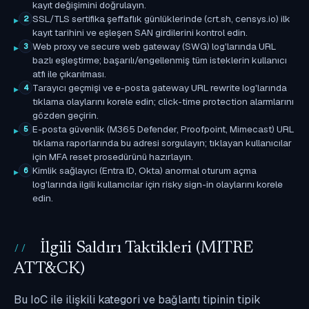
kayıt değişimini doğrulayın.
SSL/TLS sertifika şeffaflık günlüklerinde (crt.sh, censys.io) ilk
2
kayıt tarihini ve eşleşen SAN girdilerini kontrol edin.
Web proxy ve secure web gateway (SWG) log'larında URL
3
bazlı eşleştirme; başarılı/engellenmiş tüm isteklerin kullanıcı
atfı ile çıkarılması.
Tarayıcı geçmişi ve e-posta gateway URL rewrite log'larında
4
tıklama olaylarını korele edin; click-time protection alarmlarını
gözden geçirin.
E-posta güvenlik (M365 Defender, Proofpoint, Mimecast) URL
5
tıklama raporlarında bu adresi sorgulayın; tıklayan kullanıcılar
için MFA reset prosedürünü hazırlayın.
Kimlik sağlayıcı (Entra ID, Okta) anormal oturum açma
6
log'larında ilgili kullanıcılar için risky sign-in olaylarını korele
edin.
İlgili Saldırı Taktikleri (MITRE
ATT&CK)
Bu IoC ile ilişkili kategori ve bağlantı tipinin tipik