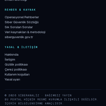
REHBER & KAYNAK
Operasyonel Rehberler
Siber Güvenlik Sözlüğü
Sık Sorulan Sorular
Veri kaynakları & metodoloji
siberguvenlik.gov.tr
YASAL & İLETIŞIM
Hakkında
İletişim
Gizlilik politikası
Çerez politikası
Kullanım koşulları
Yasal uyarı
© 2026 SIBERANALIZ · BAĞIMSIZ YAYIN
BU PORTAL HIÇBIR RESMI KURUMLA ILIŞKILI DEĞILDIR.
İÇERIK BILGILENDIRME AMAÇLIDIR.