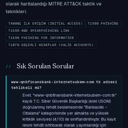
olarak haritalandığı MITRE ATT&CK taktik ve
teknikleri.
TA0001 İLK ERIŞIM (INITIAL ACCESS)
T1566 PHISHING
T1566.002 SPEARPHISHING LINK
T1598 PHISHING FOR INFORMATION
T1078 GEÇERLI HESAPLAR (VALID ACCOUNTS)
Sık Sorulan Sorular
www-qnbfinansbank-internetsubem-com.tk adresi
tehlikeli mi?
Evet. "www-qnbfinansbank-internetsubem-com.tk"
kaydı T.C. Siber Güvenlik Başkanlığı (eski USOM)
doğrulanmış tehdit beslemesinde "Bankacılık -
Oltalama" kategorisinde yer almakta ve yüksek
kritiklik seviyesi (4/10) ile sınıflandırılmıştır. Bu kayıt
resmi tehdit istihbaratı olarak yayımlandığı için