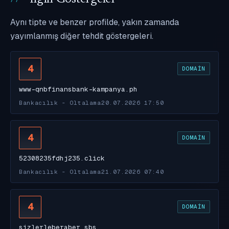
Aynı tipte ve benzer profilde, yakın zamanda
yayımlanmış diğer tehdit göstergeleri.
4
DOMAIN
www-qnbfinansbank-kampanya.ph
Bankacılık - Oltalama
20.07.2026 17:50
4
DOMAIN
52308235fdhj235.click
Bankacılık - Oltalama
21.07.2026 07:40
4
DOMAIN
sizlerleberaber.sbs