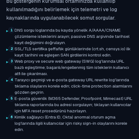
Bu göstergenin kurumsal ortamınızda kullanılıp
kullanılmadığını belirlemek için telemetri ve log
kaynaklarında uygulanabilecek somut sorgular.
DNS sorgu loglarında bu kayda yönelik A/AAAA/CNAME
1
çözümleme isteklerini arayın; passive DNS arşivinde tarihsel
kayıt değişimini doğrulayın.
SSL/TLS sertifika şeffaflık günlüklerinde (crt.sh, censys.io) ilk
2
kayıt tarihini ve eşleşen SAN girdilerini kontrol edin.
Web proxy ve secure web gateway (SWG) log'larında URL
3
bazlı eşleştirme; başarılı/engellenmiş tüm isteklerin kullanıcı
atfı ile çıkarılması.
Tarayıcı geçmişi ve e-posta gateway URL rewrite log'larında
4
tıklama olaylarını korele edin; click-time protection alarmlarını
gözden geçirin.
E-posta güvenlik (M365 Defender, Proofpoint, Mimecast) URL
5
tıklama raporlarında bu adresi sorgulayın; tıklayan kullanıcılar
için MFA reset prosedürünü hazırlayın.
Kimlik sağlayıcı (Entra ID, Okta) anormal oturum açma
6
log'larında ilgili kullanıcılar için risky sign-in olaylarını korele
edin.