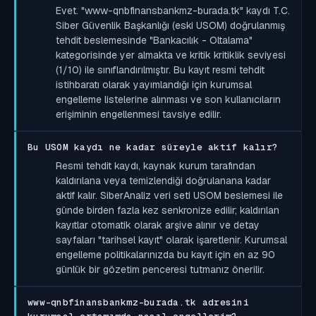
Evet. "www-qnbfinansbankmz-burada.tk" kaydı T.C.
Siber Güvenlik Başkanlığı (eski USOM) doğrulanmış
tehdit beslemesinde "Bankacılık - Oltalama"
kategorisinde yer almakta ve kritik kritiklik seviyesi
(1/10) ile sınıflandırılmıştır. Bu kayıt resmi tehdit
istihbaratı olarak yayımlandığı için kurumsal
engelleme listelerine alınması ve son kullanıcıların
erişiminin engellenmesi tavsiye edilir.
Bu USOM kaydı ne kadar süreyle aktif kalır?
Resmi tehdit kaydı, kaynak kurum tarafından
kaldırılana veya temizlendiği doğrulanana kadar
aktif kalır. SiberAnaliz veri seti USOM beslemesi ile
günde birden fazla kez senkronize edilir; kaldırılan
kayıtlar otomatik olarak arşive alınır ve detay
sayfaları "tarihsel kayıt" olarak işaretlenir. Kurumsal
engelleme politikalarınızda bu kayıt için en az 90
günlük bir gözetim penceresi tutmanız önerilir.
www-qnbfinansbankmz-burada.tk adresini