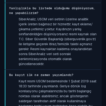
Yanlışlıkla bu listede olduğumu düşünüyorum,
ne yapabilirim?
SiberAnaliz, USOM veri setinin üzerine analitik
içerik üreten bağımsız bir hizmettir; kayıt ekleme/
çıkarma yetkimiz yoktur. Kaydınızın yanlış
sınıflandırıldığını düşünüyorsanız resmi kaynak olan
T.C. Siber Güvenlik Başkanlığı (siberguvenlik.gov.tr)
ile iletişime geçerek itiraz/temizlik talebi açmanız
gerekir. Resmi kaynaktan kaldırma onaylandıktan
sonra SiberAnaliz veri seti sonraki
senkronizasyonda otomatik olarak
güncellenecektir.
Bu kayıt ilk ne zaman yayımlandı?
Kayıt resmi USOM beslemesinde 1 Şubat 2019 saat
18:33 tarihinde yayımlandı. Geriye dönük log
korelasyonu çalışmalarınızda bu tarihi başlangıç
noktası olarak alabilirsiniz; ancak göstergenin
saldırgan tarafından aktif olarak kullanılmaya
başlanma tarihi yayım tarihinden önce olabilir, bu