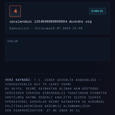
4
DOMAIN
cpcalendars.1254598989899894.duckdns.org
Bankacılık - Oltalama
18.07.2026 15:40
VERI KAYNAĞI:
T.C. SIBER GÜVENLIK BAŞKANLIĞI —
SIBERGUVENLIK.GOV.TR
(ESKI USOM)
BU SAYFA, RESMI KAYNAKTAN ALINAN HAM GÖSTERGE
VERISININ ÜZERINE SIBERANALIZ TARAFINDAN OTOMATIK
ÜRETILMIŞ KATMA DEĞERLI ANALITIK IÇERIK IÇERIR.
OPERASYONEL KARARLAR RESMI KAYNAKTAN VE KURUMSAL
POLITIKALARINIZDAN BAĞIMSIZ ALINMAMALIDIR.
SON SENKRONIZASYON: 27.05.2026 03:51