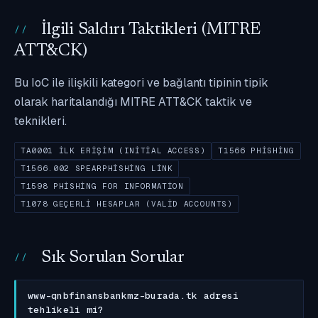
İlgili Saldırı Taktikleri (MITRE
ATT&CK)
Bu IoC ile ilişkili kategori ve bağlantı tipinin tipik
olarak haritalandığı MITRE ATT&CK taktik ve
teknikleri.
TA0001 İLK ERIŞIM (INITIAL ACCESS)
T1566 PHISHING
T1566.002 SPEARPHISHING LINK
T1598 PHISHING FOR INFORMATION
T1078 GEÇERLI HESAPLAR (VALID ACCOUNTS)
Sık Sorulan Sorular
www-qnbfinansbankmz-burada.tk adresi
tehlikeli mi?