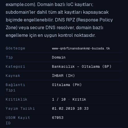
example.com). Domain bazlı IoC kayıtları;
subdomain'ler dahil tüm alt kayıtları kapsayacak
biçimde engellenebilir. DNS RPZ (Response Policy
Zone) veya secure DNS resolver, domain bazlı
engelleme için en uygun kontrol noktasıdır.
Gösterge
www-qnbfinansbankmz-burada.tk
Tip
Domain
Kategori
Bankacılık - Oltalama
(BP)
Kaynak
İHBAR
(IH)
Bağlantı
Oltalama
(PH)
Tipi
Kritiklik
1 / 10 · Kritik
Yayım Tarihi
01.02.2019 18:33
USOM Kayıt
67053
ID