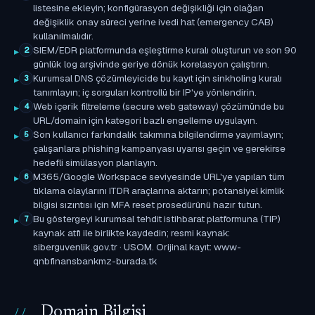
listesine ekleyin; konfigürasyon değişikliği için olağan
değişiklik onay süreci yerine ivedi hat (emergency CAB)
kullanılmalıdır.
SIEM/EDR platformunda eşleştirme kuralı oluşturun ve son 90
2
günlük log arşivinde geriye dönük korelasyon çalıştırın.
Kurumsal DNS çözümleyicide bu kayıt için sinkholing kuralı
3
tanımlayın; iç sorguları kontrollü bir IP'ye yönlendirin.
Web içerik filtreleme (secure web gateway) çözümünde bu
4
URL/domain için kategori bazlı engelleme uygulayın.
Son kullanıcı farkındalık takımına bilgilendirme yayımlayın;
5
çalışanlara phishing kampanyası uyarısı geçin ve gerekirse
hedefli simülasyon planlayın.
M365/Google Workspace seviyesinde URL'ye yapılan tüm
6
tıklama olaylarını ITDR araçlarına aktarın; potansiyel kimlik
bilgisi sızıntısı için MFA reset prosedürünü hazır tutun.
Bu göstergeyi kurumsal tehdit istihbarat platformuna (TIP)
7
kaynak atfı ile birlikte kaydedin; resmi kaynak:
siberguvenlik.gov.tr · USOM. Orijinal kayıt: www-
qnbfinansbankmz-burada.tk
Domain Bilgisi