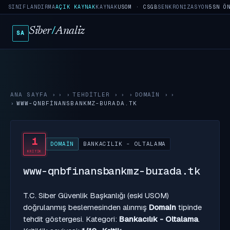
SINIFLANDIRMA
AÇIK KAYNAK
KAYNAK
USOM · CSGB
SENKRONIZASYON
5SN Ö
Siber
/
Analiz
SA
ANA SAYFA
›
TEHDITLER
›
DOMAIN
›
WWW-QNBFINANSBANKMZ-BURADA.TK
1
DOMAIN
BANKACILIK - OLTALAMA
KRITIK
www-qnbfinansbankmz-burada.tk
T.C. Siber Güvenlik Başkanlığı (eski USOM)
doğrulanmış beslemesinden alınmış
Domain
tipinde
tehdit göstergesi. Kategori:
Bankacılık - Oltalama
.