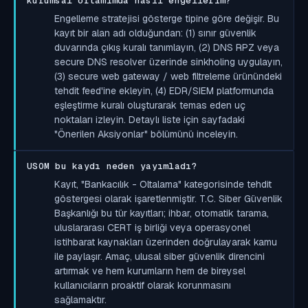
kurumsal ortamımda nasıl engellerim?
Engelleme stratejisi gösterge tipine göre değişir. Bu
kayıt bir alan adı olduğundan: (1) sınır güvenlik
duvarında çıkış kuralı tanımlayın, (2) DNS RPZ veya
secure DNS resolver üzerinde sinkholing uygulayın,
(3) secure web gateway / web filtreleme ürünündeki
tehdit feed'ine ekleyin, (4) EDR/SIEM platformunda
eşleştirme kuralı oluşturarak temas eden uç
noktaları izleyin. Detaylı liste için sayfadaki
"Önerilen Aksiyonlar" bölümünü inceleyin.
USOM bu kaydı neden yayımladı?
Kayıt, "Bankacılık - Oltalama" kategorisinde tehdit
göstergesi olarak işaretlenmiştir. T.C. Siber Güvenlik
Başkanlığı bu tür kayıtları; ihbar, otomatik tarama,
uluslararası CERT iş birliği veya operasyonel
istihbarat kaynakları üzerinden doğrulayarak kamu
ile paylaşır. Amaç, ulusal siber güvenlik direncini
artırmak ve hem kurumların hem de bireysel
kullanıcıların proaktif olarak korunmasını
sağlamaktır.