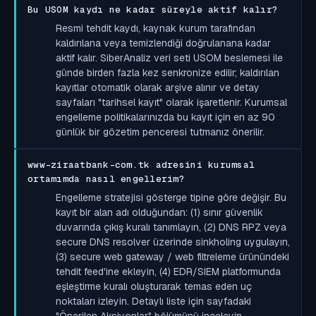
Bu USOM kaydı ne kadar süreyle aktif kalır?
Resmi tehdit kaydı, kaynak kurum tarafından
kaldırılana veya temizlendiği doğrulanana kadar
aktif kalır. SiberAnaliz veri seti USOM beslemesi ile
günde birden fazla kez senkronize edilir; kaldırılan
kayıtlar otomatik olarak arşive alınır ve detay
sayfaları "tarihsel kayıt" olarak işaretlenir. Kurumsal
engelleme politikalarınızda bu kayıt için en az 90
günlük bir gözetim penceresi tutmanız önerilir.
www-ziraatbank-com.tk adresini kurumsal
ortamımda nasıl engellerim?
Engelleme stratejisi gösterge tipine göre değişir. Bu
kayıt bir alan adı olduğundan: (1) sınır güvenlik
duvarında çıkış kuralı tanımlayın, (2) DNS RPZ veya
secure DNS resolver üzerinde sinkholing uygulayın,
(3) secure web gateway / web filtreleme ürünündeki
tehdit feed'ine ekleyin, (4) EDR/SIEM platformunda
eşleştirme kuralı oluşturarak temas eden uç
noktaları izleyin. Detaylı liste için sayfadaki
"Önerilen Aksiyonlar" bölümünü inceleyin.