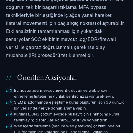
doğurur; tek bir başarılı tıklama, MFA bypass
teknikleriyle birleştiğinde iç ağda yanal hareket
(lateral movement) için başlangıç noktası oluşturabilir.
Etki analizinin tamamlanması için yukarıdaki
senaryolar SOC ekibinin mevcut log/EDR/firewall
verisi ile çapraz doğrulanmalı, gerekirse olay
müdahale (IR) prosedürü tetiklenmelidir.
Önerilen Aksiyonlar
Bu göstergeyi mevcut güvenlik duvarı ve web proxy
1
engelleme listelerine günlük senkronizasyonla ekleyin.
SIEM platformunda eşleştirme kuralı oluşturun; son 30 günlük
2
log verisinde geriye dönük arama yapın.
Kurumsal DNS çözümleyicide bu kayıt için sinkholing kuralı
3
tanımlayın; iç sorguları kontrollü bir IP'ye yönlendirin.
Web içerik filtreleme (secure web gateway) çözümünde bu
4
URL/domain için kategori bazlı engelleme uygulayın.