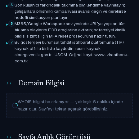
Son kullanıcı farkındalık takımına bilgilendirme yayımlayın;
5
çalışanlara phishing kampanyası uyarısı geçin ve gerekirse
hedefli simülasyon planlayın.
M365/Google Workspace seviyesinde URL'ye yapılan tüm
6
tıklama olaylarını ITDR araçlarına aktarın; potansiyel kimlik
bilgisi sızıntısı için MFA reset prosedürünü hazır tutun.
Bu göstergeyi kurumsal tehdit istihbarat platformuna (TIP)
7
kaynak atfı ile birlikte kaydedin; resmi kaynak:
siberguvenlik.gov.tr · USOM. Orijinal kayıt: www-ziraatbank-
com.tk
Domain Bilgisi
WHOIS bilgisi hazırlanıyor — yaklaşık 5 dakika içinde
hazır olur. Sayfayı tekrar açarak görebilirsiniz.
Sayfa Anlık Görüntüsü