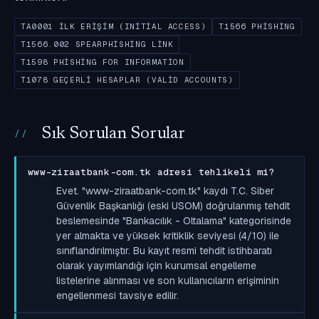
TA0001 İLK ERIŞIM (INITIAL ACCESS)
T1566 PHISHING
T1566.002 SPEARPHISHING LINK
T1598 PHISHING FOR INFORMATION
T1078 GEÇERLI HESAPLAR (VALID ACCOUNTS)
Sık Sorulan Sorular
www-ziraatbank-com.tk adresi tehlikeli mi?
Evet. "www-ziraatbank-com.tk" kaydı T.C. Siber
Güvenlik Başkanlığı (eski USOM) doğrulanmış tehdit
beslemesinde "Bankacılık - Oltalama" kategorisinde
yer almakta ve yüksek kritiklik seviyesi (4/10) ile
sınıflandırılmıştır. Bu kayıt resmi tehdit istihbaratı
olarak yayımlandığı için kurumsal engelleme
listelerine alınması ve son kullanıcıların erişiminin
engellenmesi tavsiye edilir.