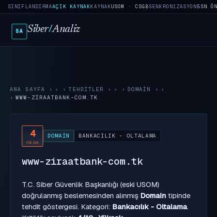
SINIFLANDIRMA
AÇIK KAYNAK
KAYNAK
USOM · CSGB
SENKRONIZASYON
5SN Ö
Siber
/
Analiz
SA
ANA SAYFA
›
TEHDITLER
›
DOMAIN
›
WWW-ZIRAATBANK-COM.TK
4
DOMAIN
BANKACILIK - OLTALAMA
YÜKSEK
www-ziraatbank-com.tk
T.C. Siber Güvenlik Başkanlığı (eski USOM)
doğrulanmış beslemesinden alınmış
Domain
tipinde
tehdit göstergesi. Kategori:
Bankacılık - Oltalama
.