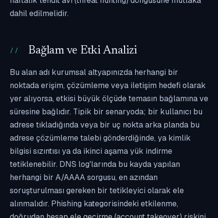
haftalık tehdit avı (threat hunting) döngüsüne mutlaka
dahil edilmelidir.
Bağlam ve Etki Analizi
Bu alan adı kurumsal altyapınızda herhangi bir
noktada erişim, çözümleme veya iletişim hedefi olarak
yer alıyorsa, etkisi büyük ölçüde temasın bağlamına ve
süresine bağlıdır. Tipik bir senaryoda; bir kullanıcı bu
adrese tıkladığında veya bir uç nokta arka planda bu
adrese çözümleme talebi gönderdiğinde, ya kimlik
bilgisi sızıntısı ya da ikinci aşama yük indirme
tetiklenebilir. DNS log'larında bu kayda yapılan
herhangi bir A/AAAA sorgusu, en azından
soruşturulması gereken bir tetikleyici olarak ele
alınmalıdır. Phishing kategorisindeki etkilenme,
doğrudan hesap ele geçirme (account takeover) riskini