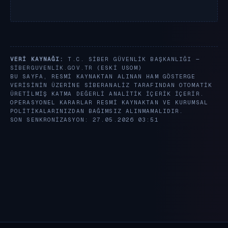
VERI KAYNAĞI:
T.C. SIBER GÜVENLIK BAŞKANLIĞI —
SIBERGUVENLIK.GOV.TR
(ESKI USOM)
BU SAYFA, RESMI KAYNAKTAN ALINAN HAM GÖSTERGE
VERISININ ÜZERINE SIBERANALIZ TARAFINDAN OTOMATIK
ÜRETILMIŞ KATMA DEĞERLI ANALITIK IÇERIK IÇERIR.
OPERASYONEL KARARLAR RESMI KAYNAKTAN VE KURUMSAL
POLITIKALARINIZDAN BAĞIMSIZ ALINMAMALIDIR.
SON SENKRONIZASYON: 27.05.2026 03:51