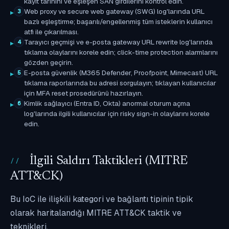
kayıt tarihini ve eşleşen SAN girdilerini kontrol edin.
Web proxy ve secure web gateway (SWG) log'larında URL
3
bazlı eşleştirme; başarılı/engellenmiş tüm isteklerin kullanıcı
atfı ile çıkarılması.
Tarayıcı geçmişi ve e-posta gateway URL rewrite log'larında
4
tıklama olaylarını korele edin; click-time protection alarmlarını
gözden geçirin.
E-posta güvenlik (M365 Defender, Proofpoint, Mimecast) URL
5
tıklama raporlarında bu adresi sorgulayın; tıklayan kullanıcılar
için MFA reset prosedürünü hazırlayın.
Kimlik sağlayıcı (Entra ID, Okta) anormal oturum açma
6
log'larında ilgili kullanıcılar için risky sign-in olaylarını korele
edin.
İlgili Saldırı Taktikleri (MITRE
ATT&CK)
Bu IoC ile ilişkili kategori ve bağlantı tipinin tipik
olarak haritalandığı MITRE ATT&CK taktik ve
teknikleri.