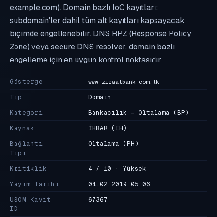
example.com). Domain bazlı IoC kayıtları;
subdomain'ler dahil tüm alt kayıtları kapsayacak
biçimde engellenebilir. DNS RPZ (Response Policy
Zone) veya secure DNS resolver, domain bazlı
engelleme için en uygun kontrol noktasıdır.
Gösterge
www-ziraatbank-com.tk
Tip
Domain
Kategori
Bankacılık - Oltalama
(BP)
Kaynak
İHBAR
(IH)
Bağlantı
Oltalama
(PH)
Tipi
Kritiklik
4 / 10 · Yüksek
Yayım Tarihi
04.02.2019 05:06
USOM Kayıt
67367
ID