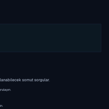
ulanabilecek somut sorgular.
rulayın.
in.