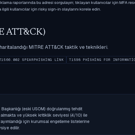
ama raporlarında bu adresi sorgulayın; tıklayan kullanıcılar için MFA res
gili kullanıcılar için risky sign-in olaylarını korele edin.
ITRE ATT&CK)
ak haritalandığı MITRE ATT&CK taktik ve teknikleri.
T1566.002 SPEARPHISHING LINK
T1598 PHISHING FOR INFORMATI
Başkanlığı (eski USOM) doğrulanmış tehdit
lmakta ve yüksek kritiklik seviyesi (4/10) ile
k yayımlandığı için kurumsal engelleme listelerine
iye edilir.