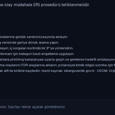
se olay müdahale (IR) prosedürü tetiklenmelidir.
istelerine günlük senkronizasyonla ekleyin.
og verisinde geriye dönük arama yapın.
yın; iç sorguları kontrollü bir IP'ye yönlendirin.
omain için kategori bazlı engelleme uygulayın.
ışanlara phishing kampanyası uyarısı geçin ve gerekirse hedefli simülasyon
aylarını ITDR araçlarına aktarın; potansiyel kimlik bilgisi sızıntısı için
ak atfı ile birlikte kaydedin; resmi kaynak: siberguvenlik.gov.tr · USOM. 
lur. Sayfayı tekrar açarak görebilirsiniz.