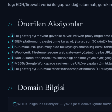
log/EDR/firewall verisi ile çapraz doğrulanmalı, gerekir
Önerilen Aksiyonlar
Bu göstergeyi mevcut güvenlik duvarı ve web proxy engelleme l
1
SIEM platformunda eşleştirme kuralı oluşturun; son 30 günlük l
2
Kurumsal DNS çözümleyicide bu kayıt için sinkholing kuralı tanımla
3
Web içerik filtreleme (secure web gateway) çözümünde bu URL/d
4
Son kullanıcı farkındalık takımına bilgilendirme yayımlayın; çal
5
M365/Google Workspace seviyesinde URL'ye yapılan tüm tıklama ol
6
Bu göstergeyi kurumsal tehdit istihbarat platformuna (TIP) kayn
7
Domain Bilgisi
WHOIS bilgisi hazırlanıyor — yaklaşık 5 dakika içinde hazır o