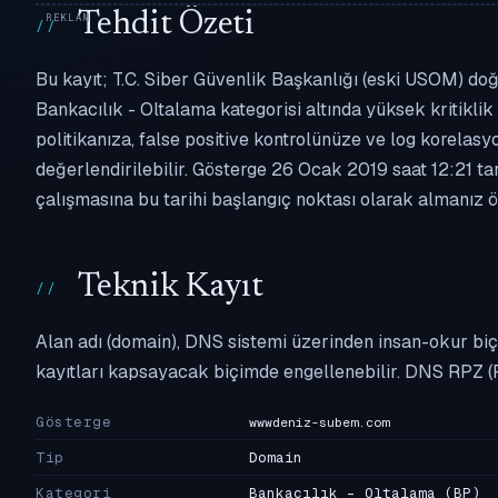
Tehdit Özeti
Bu kayıt; T.C. Siber Güvenlik Başkanlığı (eski USOM) do
Bankacılık - Oltalama kategorisi altında yüksek kritiklik 
politikanıza, false positive kontrolünüze ve log korel
değerlendirilebilir. Gösterge 26 Ocak 2019 saat 12:21 ta
çalışmasına bu tarihi başlangıç noktası olarak almanız ön
Teknik Kayıt
Alan adı (domain), DNS sistemi üzerinden insan-okur biç
kayıtları kapsayacak biçimde engellenebilir. DNS RPZ (
Gösterge
wwwdeniz-subem.com
Tip
Domain
Kategori
Bankacılık - Oltalama
(BP)