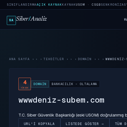
SINIFLANDIRMA
AÇIK KAYNAK
KAYNAK
USOM · CSGB
SENKRONIZAS
Siber
/
Analiz
K
SA
ANA SAYFA
›
TEHDITLER
›
DOMAIN
›
WWWDENIZ-
4
DOMAIN
BANKACILIK - OLTALAMA
YÜKSEK
wwwdeniz-subem.com
T.C. Siber Güvenlik Başkanlığı (eski USOM) doğrulanmış
URL'I KOPYALA
LISTEDE GÖSTER →
TÜM D