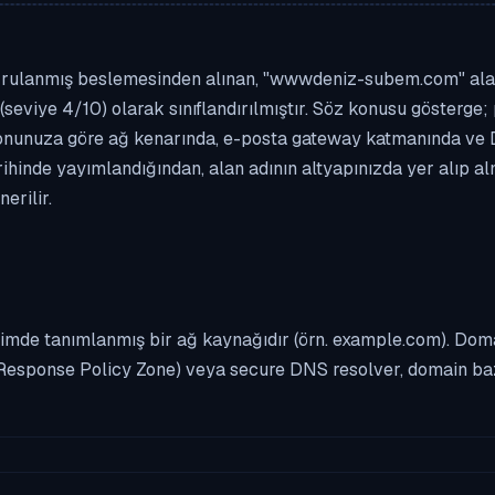
ğrulanmış beslemesinden alınan, "wwwdeniz-subem.com" alan ad
(seviye 4/10) olarak sınıflandırılmıştır. Söz konusu gösterge; 
asyonunuza göre ağ kenarında, e-posta gateway katmanında ve
rihinde yayımlandığından, alan adının altyapınızda yer alıp a
erilir.
imde tanımlanmış bir ağ kaynağıdır (örn. example.com). Domai
Response Policy Zone) veya secure DNS resolver, domain bazl