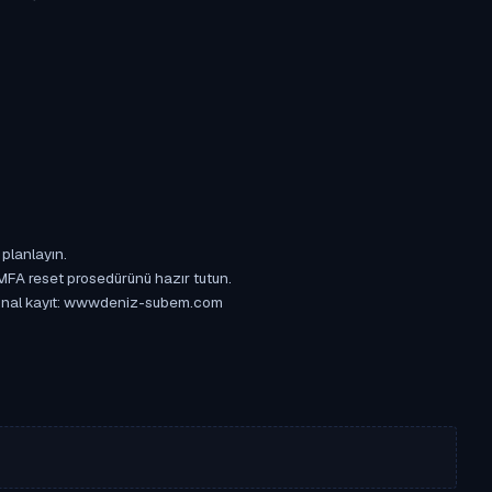
 planlayın.
 MFA reset prosedürünü hazır tutun.
Orijinal kayıt: wwwdeniz-subem.com