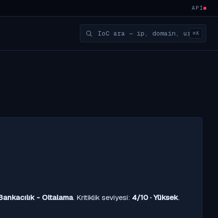
API
⌘K
Bankacılık - Oltalama
. Kritiklik seviyesi:
4/10 · Yüksek
.