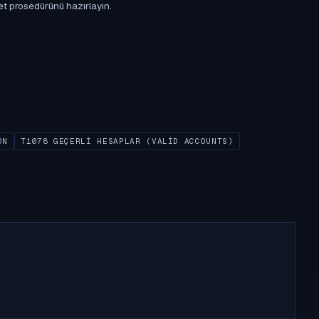
et prosedürünü hazırlayın.
ON
T1078 GEÇERLI HESAPLAR (VALID ACCOUNTS)