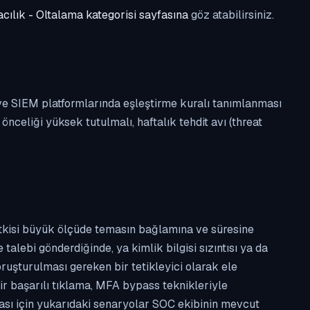
cılık - Oltalama kategorisi sayfasına
göz atabilirsiniz.
 ve SIEM platformlarında eşleştirme kuralı tanımlanması
celiği yüksek tutulmalı, haftalık tehdit avı (threat
etkisi büyük ölçüde temasın bağlamına ve süresine
alebi gönderdiğinde, ya kimlik bilgisi sızıntısı ya da
ruşturulması gereken bir tetikleyici olarak ele
ir başarılı tıklama, MFA bypass teknikleriyle
ması için yukarıdaki senaryolar SOC ekibinin mevcut