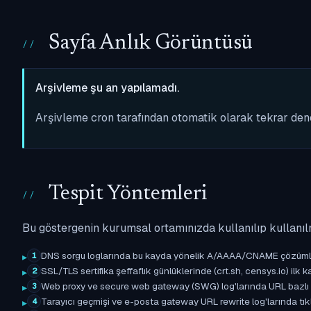
Sayfa Anlık Görüntüsü
Arşivleme şu an yapılamadı.
Arşivleme cron tarafından otomatik olarak tekrar de
Tespit Yöntemleri
Bu göstergenin kurumsal ortamınızda kullanılıp kullanıl
DNS sorgu loglarında bu kayda yönelik A/AAAA/CNAME çözümleme 
1
SSL/TLS sertifika şeffaflık günlüklerinde (crt.sh, censys.io) ilk ka
2
Web proxy ve secure web gateway (SWG) log'larında URL bazlı eşle
3
Tarayıcı geçmişi ve e-posta gateway URL rewrite log'larında tıkl
4