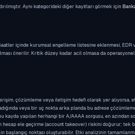
dırılmıştır. Aynı kategorideki diğer kayıtları görmek için
Banka
. Saatler içinde kurumsal engelleme listesine eklenmesi, EDR
ası önerilir. Kritik düzey kadar acil olmasa da operasyonel ön
erişim, çözümleme veya iletişim hedefi olarak yer alıyorsa, 
kladığında veya bir uç nokta arka planda bu adrese çözümleme t
 bu kayda yapılan herhangi bir A/AAAA sorgusu, en azından so
n hesap ele geçirme (account takeover) riskini doğurur; tek b
çin başlangıç noktası oluşturabilir. Etki analizinin tamamlan