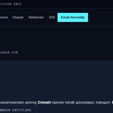
YON
10SN ÖNCE
onsol
Olaylar
Rehberler
SSS
Email Aboneliği
SUBEM.COM
 beslemesinden alınmış
Domain
tipinde tehdit göstergesi. Kategori:
OMAIN KAYITLARI