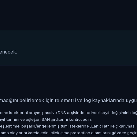
nenecek.
madığını belirlemek için telemetri ve log kaynaklarında uyg
isteklerini arayın; passive DNS arşivinde tarihsel kayıt değişimini doğ
yıt tarihini ve eşleşen SAN girdilerini kontrol edin.
ştirme; başarılı/engellenmiş tüm isteklerin kullanıcı atfı ile çıkarılması.
ama olaylarını korele edin; click-time protection alarmlarını gözden geçir