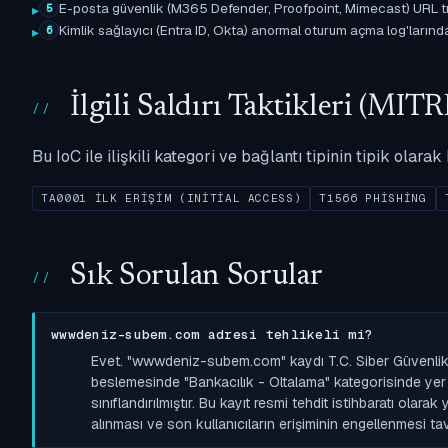
E-posta güvenlik (M365 Defender, Proofpoint, Mimecast) URL tıkl
5
Kimlik sağlayıcı (Entra ID, Okta) anormal oturum açma log'larında il
6
İlgili Saldırı Taktikleri (M
Bu IoC ile ilişkili kategori ve bağlantı tipinin tipik olar
TA0001 İLK ERIŞIM (INITIAL ACCESS)
T1566 PHISHING
Sık Sorulan Sorular
wwwdeniz-subem.com adresi tehlikeli mi?
Evet. "wwwdeniz-subem.com" kaydı T.C. Siber Güvenlik 
beslemesinde "Bankacılık - Oltalama" kategorisinde yer a
sınıflandırılmıştır. Bu kayıt resmi tehdit istihbaratı olara
alınması ve son kullanıcıların erişiminin engellenmesi tavs