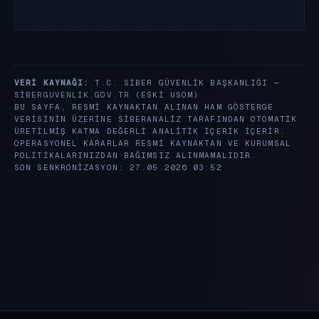
VERI KAYNAĞI:
T.C. SIBER GÜVENLIK BAŞKANLIĞI —
SIBERGUVENLIK.GOV.TR
(ESKI USOM)
BU SAYFA, RESMI KAYNAKTAN ALINAN HAM GÖSTERGE
VERISININ ÜZERINE SIBERANALIZ TARAFINDAN OTOMATIK
ÜRETILMIŞ KATMA DEĞERLI ANALITIK IÇERIK IÇERIR.
OPERASYONEL KARARLAR RESMI KAYNAKTAN VE KURUMSAL
POLITIKALARINIZDAN BAĞIMSIZ ALINMAMALIDIR.
SON SENKRONIZASYON: 27.05.2026 03:52