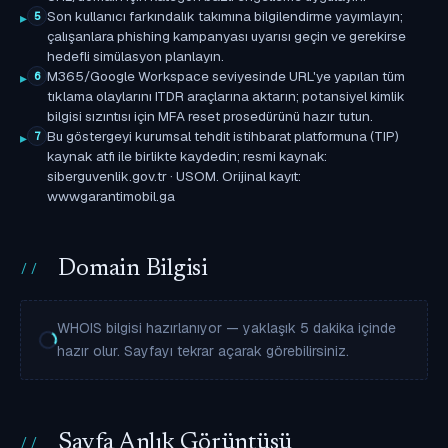
Son kullanıcı farkındalık takımına bilgilendirme yayımlayın;
5
çalışanlara phishing kampanyası uyarısı geçin ve gerekirse
hedefli simülasyon planlayın.
M365/Google Workspace seviyesinde URL'ye yapılan tüm
6
tıklama olaylarını ITDR araçlarına aktarın; potansiyel kimlik
bilgisi sızıntısı için MFA reset prosedürünü hazır tutun.
Bu göstergeyi kurumsal tehdit istihbarat platformuna (TIP)
7
kaynak atfı ile birlikte kaydedin; resmi kaynak:
siberguvenlik.gov.tr · USOM. Orijinal kayıt:
wwwgarantimobil.ga
Domain Bilgisi
WHOIS bilgisi hazırlanıyor — yaklaşık 5 dakika içinde
hazır olur. Sayfayı tekrar açarak görebilirsiniz.
Sayfa Anlık Görüntüsü