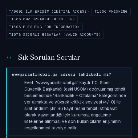
TA0001 İLK ERIŞIM (INITIAL ACCESS)
T1566 PHISHING
T1566.002 SPEARPHISHING LINK
T1598 PHISHING FOR INFORMATION
T1078 GEÇERLI HESAPLAR (VALID ACCOUNTS)
Sık Sorulan Sorular
wwwgarantimobil.ga adresi tehlikeli mi?
Evet. "wwwgarantimobil.ga" kaydı T.C. Siber
Güvenlik Başkanlığı (eski USOM) doğrulanmış tehdit
beslemesinde "Bankacılık - Oltalama" kategorisinde
yer almakta ve yüksek kritiklik seviyesi (4/10) ile
sınıflandırılmıştır. Bu kayıt resmi tehdit istihbaratı
olarak yayımlandığı için kurumsal engelleme
listelerine alınması ve son kullanıcıların erişiminin
engellenmesi tavsiye edilir.