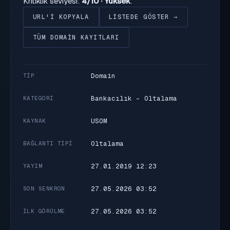
Kritiklik seviyesi:
4/10 · Yüksek
.
URL'I KOPYALA
LISTEDE GÖSTER →
TÜM DOMAIN KAYITLARI
Domain
TIP
Bankacılık - Oltalama
KATEGORI
USOM
KAYNAK
Oltalama
BAĞLANTI TIPI
27.01.2019 12:23
YAYIM
27.05.2026 03:52
SON SENKRON
27.05.2026 03:52
İLK GÖRÜLME