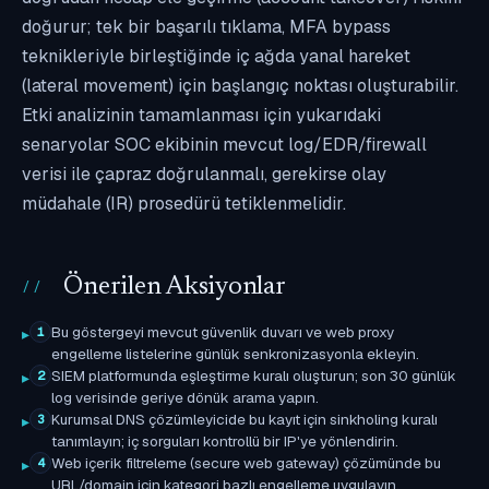
doğurur; tek bir başarılı tıklama, MFA bypass
teknikleriyle birleştiğinde iç ağda yanal hareket
(lateral movement) için başlangıç noktası oluşturabilir.
Etki analizinin tamamlanması için yukarıdaki
senaryolar SOC ekibinin mevcut log/EDR/firewall
verisi ile çapraz doğrulanmalı, gerekirse olay
müdahale (IR) prosedürü tetiklenmelidir.
Önerilen Aksiyonlar
Bu göstergeyi mevcut güvenlik duvarı ve web proxy
1
engelleme listelerine günlük senkronizasyonla ekleyin.
SIEM platformunda eşleştirme kuralı oluşturun; son 30 günlük
2
log verisinde geriye dönük arama yapın.
Kurumsal DNS çözümleyicide bu kayıt için sinkholing kuralı
3
tanımlayın; iç sorguları kontrollü bir IP'ye yönlendirin.
Web içerik filtreleme (secure web gateway) çözümünde bu
4
URL/domain için kategori bazlı engelleme uygulayın.