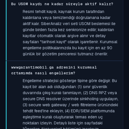
Bu USOM kaydı ne kadar süreyle aktif kalır?
Resmi tehdit kaydı, kaynak kurum tarafından
kaldırılana veya temizlendiği doğrulanana kadar
aktif kalır. SiberAnaliz veri seti USOM beslemesi ile
günde birden fazla kez senkronize edilir; kaldırılan
kayıtlar otomatik olarak arşive alınır ve detay
sayfaları "tarihsel kayıt" olarak işaretlenir. Kurumsal
engelleme politikalarınızda bu kayıt için en az 90
günlük bir gözetim penceresi tutmanız önerilir.
wwwgarantimobil.ga adresini kurumsal
ortamımda nasıl engellerim?
Engelleme stratejisi gösterge tipine göre değişir. Bu
kayıt bir alan adı olduğundan: (1) sınır güvenlik
duvarında çıkış kuralı tanımlayın, (2) DNS RPZ veya
secure DNS resolver üzerinde sinkholing uygulayın,
(3) secure web gateway / web filtreleme ürünündeki
tehdit feed'ine ekleyin, (4) EDR/SIEM platformunda
eşleştirme kuralı oluşturarak temas eden uç
noktaları izleyin. Detaylı liste için sayfadaki
"Önerilen Aksiyonlar" bölümünü inceleyin.