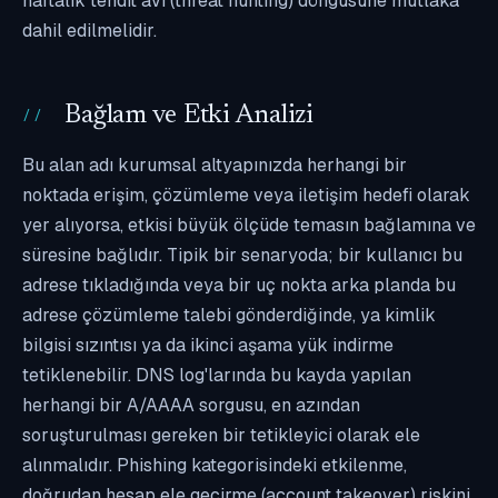
haftalık tehdit avı (threat hunting) döngüsüne mutlaka
dahil edilmelidir.
Bağlam ve Etki Analizi
Bu alan adı kurumsal altyapınızda herhangi bir
noktada erişim, çözümleme veya iletişim hedefi olarak
yer alıyorsa, etkisi büyük ölçüde temasın bağlamına ve
süresine bağlıdır. Tipik bir senaryoda; bir kullanıcı bu
adrese tıkladığında veya bir uç nokta arka planda bu
adrese çözümleme talebi gönderdiğinde, ya kimlik
bilgisi sızıntısı ya da ikinci aşama yük indirme
tetiklenebilir. DNS log'larında bu kayda yapılan
herhangi bir A/AAAA sorgusu, en azından
soruşturulması gereken bir tetikleyici olarak ele
alınmalıdır. Phishing kategorisindeki etkilenme,
doğrudan hesap ele geçirme (account takeover) riskini