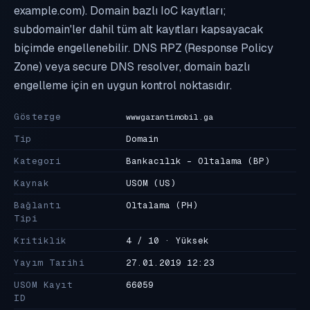
example.com). Domain bazlı IoC kayıtları;
subdomain'ler dahil tüm alt kayıtları kapsayacak
biçimde engellenebilir. DNS RPZ (Response Policy
Zone) veya secure DNS resolver, domain bazlı
engelleme için en uygun kontrol noktasıdır.
Gösterge
wwwgarantimobil.ga
Tip
Domain
Kategori
Bankacılık - Oltalama
(BP)
Kaynak
USOM
(US)
Bağlantı
Oltalama
(PH)
Tipi
Kritiklik
4 / 10 · Yüksek
Yayım Tarihi
27.01.2019 12:23
USOM Kayıt
66059
ID