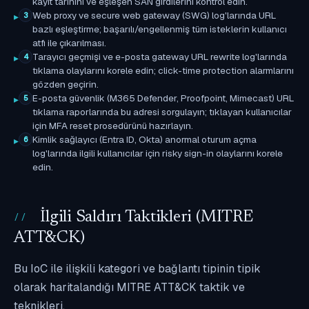
kayıt tarihini ve eşleşen SAN girdilerini kontrol edin.
Web proxy ve secure web gateway (SWG) log'larında URL
3
bazlı eşleştirme; başarılı/engellenmiş tüm isteklerin kullanıcı
atfı ile çıkarılması.
Tarayıcı geçmişi ve e-posta gateway URL rewrite log'larında
4
tıklama olaylarını korele edin; click-time protection alarmlarını
gözden geçirin.
E-posta güvenlik (M365 Defender, Proofpoint, Mimecast) URL
5
tıklama raporlarında bu adresi sorgulayın; tıklayan kullanıcılar
için MFA reset prosedürünü hazırlayın.
Kimlik sağlayıcı (Entra ID, Okta) anormal oturum açma
6
log'larında ilgili kullanıcılar için risky sign-in olaylarını korele
edin.
İlgili Saldırı Taktikleri (MITRE
ATT&CK)
Bu IoC ile ilişkili kategori ve bağlantı tipinin tipik
olarak haritalandığı MITRE ATT&CK taktik ve
teknikleri.