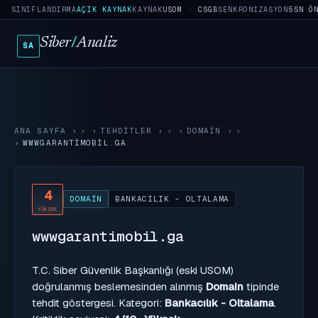
SINIFLANDIRMA
AÇIK KAYNAK
KAYNAK
USOM · CSGB
SENKRONIZASYON
5SN Ö
Siber
/
Analiz
SA
ANA SAYFA
›
TEHDITLER
›
DOMAIN
›
WWWGARANTIMOBIL.GA
4
DOMAIN
BANKACILIK - OLTALAMA
YÜKSEK
wwwgarantimobil.ga
T.C. Siber Güvenlik Başkanlığı (eski USOM)
doğrulanmış beslemesinden alınmış
Domain
tipinde
tehdit göstergesi. Kategori:
Bankacılık - Oltalama
.