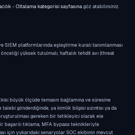
cılık - Oltalama kategorisi sayfasına
göz atabilirsiniz.
 ve SIEM platformlarında eşleştirme kuralı tanımlanması
celiği yüksek tutulmalı, haftalık tehdit avı (threat
etkisi büyük ölçüde temasın bağlamına ve süresine
alebi gönderdiğinde, ya kimlik bilgisi sızıntısı ya da
ruşturulması gereken bir tetikleyici olarak ele
ir başarılı tıklama, MFA bypass teknikleriyle
ması için yukarıdaki senaryolar SOC ekibinin mevcut