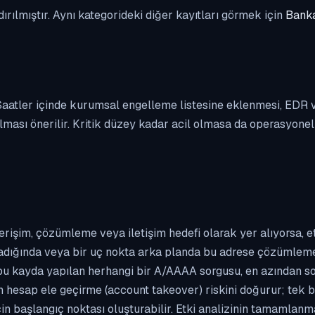
dırılmıştır. Aynı kategorideki diğer kayıtları görmek için
Banka
. Saatler içinde kurumsal engelleme listesine eklenmesi, EDR
ası önerilir. Kritik düzey kadar acil olmasa da operasyonel ön
erişim, çözümleme veya iletişim hedefi olarak yer alıyorsa, 
kladığında veya bir uç nokta arka planda bu adrese çözümleme t
 bu kayda yapılan herhangi bir A/AAAA sorgusu, en azından so
n hesap ele geçirme (account takeover) riskini doğurur; tek b
çin başlangıç noktası oluşturabilir. Etki analizinin tamamlan