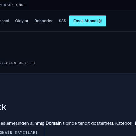
YON
5SN ÖNCE
onsol
Olaylar
Rehberler
SSS
Email Aboneliği
NK-CEPSUBESI.TK
tk
 beslemesinden alınmış
Domain
tipinde tehdit göstergesi. Kategori:
OMAIN KAYITLARI