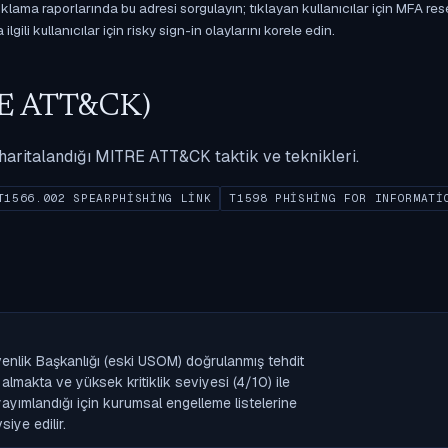
ama raporlarında bu adresi sorgulayın; tıklayan kullanıcılar için MFA res
gili kullanıcılar için risky sign-in olaylarını korele edin.
ITRE ATT&CK)
ak haritalandığı MITRE ATT&CK taktik ve teknikleri.
T1566.002 SPEARPHISHING LINK
T1598 PHISHING FOR INFORMATI
nlik Başkanlığı (eski USOM) doğrulanmış tehdit
lmakta ve yüksek kritiklik seviyesi (4/10) ile
k yayımlandığı için kurumsal engelleme listelerine
iye edilir.