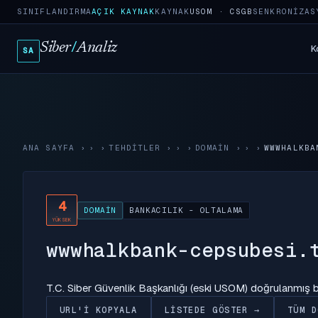
SINIFLANDIRMA
AÇIK KAYNAK
KAYNAK
USOM · CSGB
SENKRONIZAS
Siber
/
Analiz
K
SA
ANA SAYFA
›
TEHDITLER
›
DOMAIN
›
WWWHALKBA
4
DOMAIN
BANKACILIK - OLTALAMA
YÜKSEK
wwwhalkbank-cepsubesi.
T.C. Siber Güvenlik Başkanlığı (eski USOM) doğrulanmış
URL'I KOPYALA
LISTEDE GÖSTER →
TÜM D