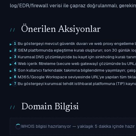
log/EDR/firewall verisi ile çapraz doğrulanmalı, gerekir
Önerilen Aksiyonlar
Bu göstergeyi mevcut güvenlik duvarı ve web proxy engelleme l
1
SIEM platformunda eşleştirme kuralı oluşturun; son 30 günlük l
2
Kurumsal DNS çözümleyicide bu kayıt için sinkholing kuralı tanımla
3
Web içerik filtreleme (secure web gateway) çözümünde bu URL/d
4
Son kullanıcı farkındalık takımına bilgilendirme yayımlayın; çal
5
M365/Google Workspace seviyesinde URL'ye yapılan tüm tıklama ol
6
Bu göstergeyi kurumsal tehdit istihbarat platformuna (TIP) kayna
7
Domain Bilgisi
WHOIS bilgisi hazırlanıyor — yaklaşık 5 dakika içinde hazır o