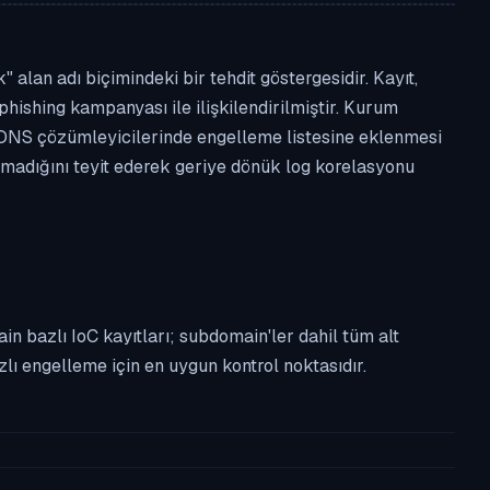
lan adı biçimindeki bir tehdit göstergesidir. Kayıt,
phishing kampanyası ile ilişkilendirilmiştir. Kurum
 DNS çözümleyicilerinde engelleme listesine eklenmesi
almadığını teyit ederek geriye dönük log korelasyonu
n bazlı IoC kayıtları; subdomain'ler dahil tüm alt
ı engelleme için en uygun kontrol noktasıdır.