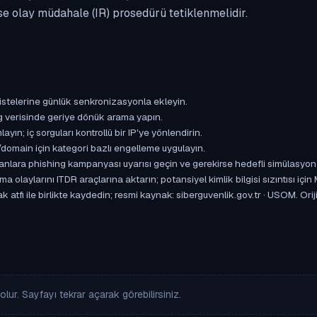
se olay müdahale (IR) prosedürü tetiklenmelidir.
istelerine günlük senkronizasyonla ekleyin.
og verisinde geriye dönük arama yapın.
yın; iç sorguları kontrollü bir IP'ye yönlendirin.
omain için kategori bazlı engelleme uygulayın.
ışanlara phishing kampanyası uyarısı geçin ve gerekirse hedefli simülasyon
aylarını ITDR araçlarına aktarın; potansiyel kimlik bilgisi sızıntısı için
k atfı ile birlikte kaydedin; resmi kaynak: siberguvenlik.gov.tr · USOM. O
lur. Sayfayı tekrar açarak görebilirsiniz.