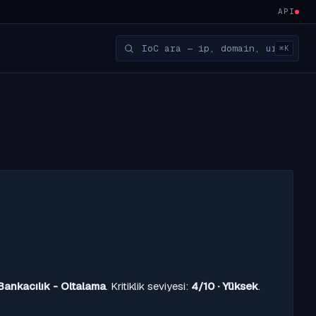
API
⌘K
Bankacılık - Oltalama
. Kritiklik seviyesi:
4/10 · Yüksek
.