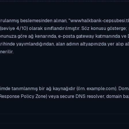
ğrulanmış beslemesinden alınan, "wwwhalkbank-cepsubesi.tk" a
(seviye 4/10) olarak sınıflandırılmıştır. Söz konusu gösterge; 
asyonunuza göre ağ kenarında, e-posta gateway katmanında ve
rihinde yayımlandığından, alan adının altyapınızda yer alıp 
erilir.
imde tanımlanmış bir ağ kaynağıdır (örn. example.com). Domai
Response Policy Zone) veya secure DNS resolver, domain bazl