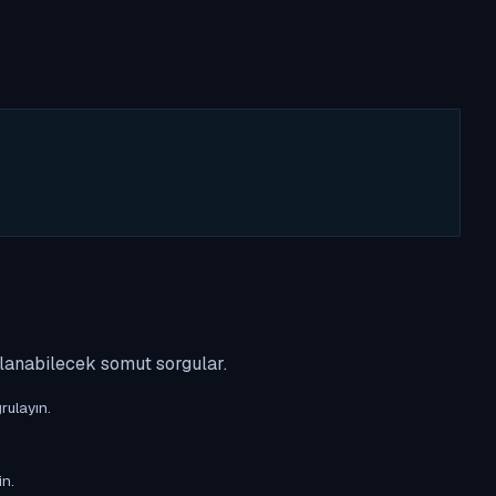
ulanabilecek somut sorgular.
rulayın.
in.