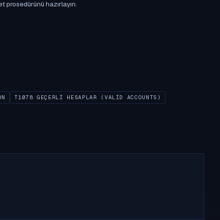
et prosedürünü hazırlayın.
ON
T1078 GEÇERLI HESAPLAR (VALID ACCOUNTS)