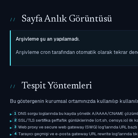
Sayfa Anlık Görüntüsü
Arşivleme şu an yapılamadı.
Arşivleme cron tarafından otomatik olarak tekrar de
Tespit Yöntemleri
Bu göstergenin kurumsal ortamınızda kullanılıp kullanıl
DNS sorgu loglarında bu kayda yönelik A/AAAA/CNAME çözümleme 
1
SSL/TLS sertifika şeffaflık günlüklerinde (crt.sh, censys.io) ilk ka
2
Web proxy ve secure web gateway (SWG) log'larında URL bazlı eşle
3
Tarayıcı geçmişi ve e-posta gateway URL rewrite log'larında tıkl
4