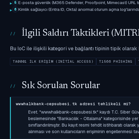
E-posta güvenlik (M365 Defender, Proofpoint, Mimecast) URL tıkl
5
Kimlik sağlayıcı (Entra ID, Okta) anormal oturum açma log'larında il
6
İlgili Saldırı Taktikleri (M
Bu IoC ile ilişkili kategori ve bağlantı tipinin tipik olar
TA0001 İLK ERIŞIM (INITIAL ACCESS)
T1566 PHISHING
Sık Sorulan Sorular
wwwhalkbank-cepsubesi.tk adresi tehlikeli mi?
Evet. "wwwhalkbank-cepsubesi.tk" kaydı T.C. Siber Güve
beslemesinde "Bankacılık - Oltalama" kategorisinde yer a
sınıflandırılmıştır. Bu kayıt resmi tehdit istihbaratı olara
alınması ve son kullanıcıların erişiminin engellenmesi tavs