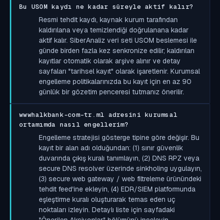
Bu USOM kaydı ne kadar süreyle aktif kalır?
Resmi tehdit kaydı, kaynak kurum tarafından
kaldırılana veya temizlendiği doğrulanana kadar
aktif kalır. SiberAnaliz veri seti USOM beslemesi ile
günde birden fazla kez senkronize edilir; kaldırılan
kayıtlar otomatik olarak arşive alınır ve detay
sayfaları "tarihsel kayıt" olarak işaretlenir. Kurumsal
engelleme politikalarınızda bu kayıt için en az 90
günlük bir gözetim penceresi tutmanız önerilir.
wwwhalkbank-com-tr.ml adresini kurumsal
ortamımda nasıl engellerim?
Engelleme stratejisi gösterge tipine göre değişir. Bu
kayıt bir alan adı olduğundan: (1) sınır güvenlik
duvarında çıkış kuralı tanımlayın, (2) DNS RPZ veya
secure DNS resolver üzerinde sinkholing uygulayın,
(3) secure web gateway / web filtreleme ürünündeki
tehdit feed'ine ekleyin, (4) EDR/SIEM platformunda
eşleştirme kuralı oluşturarak temas eden uç
noktaları izleyin. Detaylı liste için sayfadaki
"Önerilen Aksiyonlar" bölümünü inceleyin.