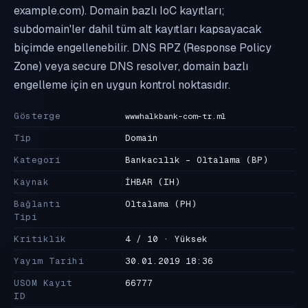
example.com). Domain bazlı IoC kayıtları;
subdomain'ler dahil tüm alt kayıtları kapsayacak
biçimde engellenebilir. DNS RPZ (Response Policy
Zone) veya secure DNS resolver, domain bazlı
engelleme için en uygun kontrol noktasıdır.
Gösterge
wwwhalkbank-com-tr.ml
Tip
Domain
Kategori
Bankacılık - Oltalama
(BP)
Kaynak
İHBAR
(IH)
Bağlantı
Oltalama
(PH)
Tipi
Kritiklik
4 / 10 · Yüksek
Yayım Tarihi
30.01.2019 18:36
USOM Kayıt
66777
ID