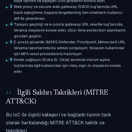
kayıt tarihini ve eşleşen SAN girdilerini kontrol edin.
Web proxy ve secure web gateway (SWG) log'larında URL
3
bazlı eşleştirme; başarılı/engellenmiş tüm isteklerin kullanıcı
atfı ile çıkarılması.
Tarayıcı geçmişi ve e-posta gateway URL rewrite log'larında
4
tıklama olaylarını korele edin; click-time protection alarmlarını
gözden geçirin.
E-posta güvenlik (M365 Defender, Proofpoint, Mimecast) URL
5
tıklama raporlarında bu adresi sorgulayın; tıklayan kullanıcılar
için MFA reset prosedürünü hazırlayın.
Kimlik sağlayıcı (Entra ID, Okta) anormal oturum açma
6
log'larında ilgili kullanıcılar için risky sign-in olaylarını korele
edin.
İlgili Saldırı Taktikleri (MITRE
ATT&CK)
Bu IoC ile ilişkili kategori ve bağlantı tipinin tipik
olarak haritalandığı MITRE ATT&CK taktik ve
teknikleri.