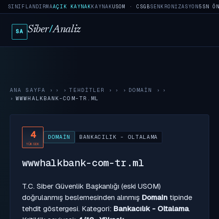
SINIFLANDIRMA
AÇIK KAYNAK
KAYNAK
USOM · CSGB
SENKRONIZASYON
5SN Ö
Siber
/
Analiz
SA
ANA SAYFA
›
TEHDITLER
›
DOMAIN
›
WWWHALKBANK-COM-TR.ML
4
DOMAIN
BANKACILIK - OLTALAMA
YÜKSEK
wwwhalkbank-com-tr.ml
T.C. Siber Güvenlik Başkanlığı (eski USOM)
doğrulanmış beslemesinden alınmış
Domain
tipinde
tehdit göstergesi. Kategori:
Bankacılık - Oltalama
.