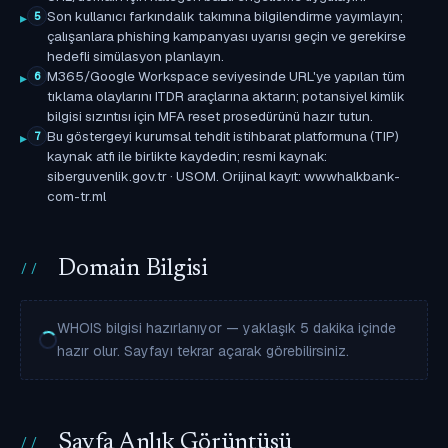
Son kullanıcı farkındalık takımına bilgilendirme yayımlayın;
5
çalışanlara phishing kampanyası uyarısı geçin ve gerekirse
hedefli simülasyon planlayın.
M365/Google Workspace seviyesinde URL'ye yapılan tüm
6
tıklama olaylarını ITDR araçlarına aktarın; potansiyel kimlik
bilgisi sızıntısı için MFA reset prosedürünü hazır tutun.
Bu göstergeyi kurumsal tehdit istihbarat platformuna (TIP)
7
kaynak atfı ile birlikte kaydedin; resmi kaynak:
siberguvenlik.gov.tr · USOM. Orijinal kayıt: wwwhalkbank-
com-tr.ml
Domain Bilgisi
WHOIS bilgisi hazırlanıyor — yaklaşık 5 dakika içinde
hazır olur. Sayfayı tekrar açarak görebilirsiniz.
Sayfa Anlık Görüntüsü