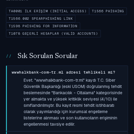
TA0001 İLK ERIŞIM (INITIAL ACCESS)
T1566 PHISHING
T1566.002 SPEARPHISHING LINK
T1598 PHISHING FOR INFORMATION
T1078 GEÇERLI HESAPLAR (VALID ACCOUNTS)
Sık Sorulan Sorular
wwwhalkbank-com-tr.ml adresi tehlikeli mi?
Evet. "wwwhalkbank-com-tr.ml" kaydı T.C. Siber
Güvenlik Başkanlığı (eski USOM) doğrulanmış tehdit
beslemesinde "Bankacılık - Oltalama" kategorisinde
yer almakta ve yüksek kritiklik seviyesi (4/10) ile
sınıflandırılmıştır. Bu kayıt resmi tehdit istihbaratı
olarak yayımlandığı için kurumsal engelleme
listelerine alınması ve son kullanıcıların erişiminin
engellenmesi tavsiye edilir.