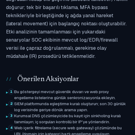
doğurur; tek bir başarılı tıklama, MFA bypass
teknikleriyle birleştiğinde iç ağda yanal hareket
(lateral movement) için başlangıç noktası oluşturabilir.
Etki analizinin tamamlanması için yukarıdaki
senaryolar SOC ekibinin mevcut log/EDR/firewall
verisi ile çapraz doğrulanmalı, gerekirse olay
müdahale (IR) prosedürü tetiklenmelidir.
Önerilen Aksiyonlar
Bu göstergeyi mevcut güvenlik duvarı ve web proxy
1
engelleme listelerine günlük senkronizasyonla ekleyin.
SIEM platformunda eşleştirme kuralı oluşturun; son 30 günlük
2
log verisinde geriye dönük arama yapın.
Kurumsal DNS çözümleyicide bu kayıt için sinkholing kuralı
3
tanımlayın; iç sorguları kontrollü bir IP'ye yönlendirin.
Web içerik filtreleme (secure web gateway) çözümünde bu
4
URL/domain için kategori bazlı engelleme uygulayın.