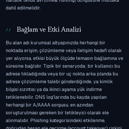
haftalık tehdit avı (threat hunting) döngüsüne mutlaka
dahil edilmelidir.
Bağlam ve Etki Analizi
Bu alan adı kurumsal altyapınızda herhangi bir
noktada erişim, çözümleme veya iletişim hedefi olarak
yer alıyorsa, etkisi büyük ölçüde temasın bağlamına ve
süresine bağlıdır. Tipik bir senaryoda; bir kullanıcı bu
adrese tıkladığında veya bir uç nokta arka planda bu
adrese çözümleme talebi gönderdiğinde, ya kimlik
bilgisi sızıntısı ya da ikinci aşama yük indirme
tetiklenebilir. DNS log'larında bu kayda yapılan
herhangi bir A/AAAA sorgusu, en azından
soruşturulması gereken bir tetikleyici olarak ele
alınmalıdır. Phishing kategorisindeki etkilenme,
doğrudan hesap ele geçirme (account takeover) riskini