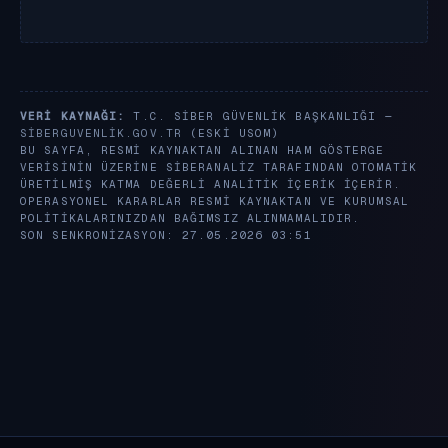
VERI KAYNAĞI:
T.C. SIBER GÜVENLIK BAŞKANLIĞI —
SIBERGUVENLIK.GOV.TR
(ESKI USOM)
BU SAYFA, RESMI KAYNAKTAN ALINAN HAM GÖSTERGE
VERISININ ÜZERINE SIBERANALIZ TARAFINDAN OTOMATIK
ÜRETILMIŞ KATMA DEĞERLI ANALITIK IÇERIK IÇERIR.
OPERASYONEL KARARLAR RESMI KAYNAKTAN VE KURUMSAL
POLITIKALARINIZDAN BAĞIMSIZ ALINMAMALIDIR.
SON SENKRONIZASYON: 27.05.2026 03:51