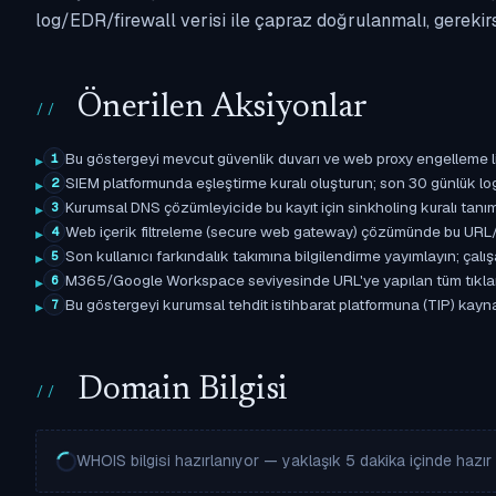
log/EDR/firewall verisi ile çapraz doğrulanmalı, gerekir
Önerilen Aksiyonlar
Bu göstergeyi mevcut güvenlik duvarı ve web proxy engelleme l
1
SIEM platformunda eşleştirme kuralı oluşturun; son 30 günlük l
2
Kurumsal DNS çözümleyicide bu kayıt için sinkholing kuralı tanımla
3
Web içerik filtreleme (secure web gateway) çözümünde bu URL/d
4
Son kullanıcı farkındalık takımına bilgilendirme yayımlayın; çal
5
M365/Google Workspace seviyesinde URL'ye yapılan tüm tıklama ol
6
Bu göstergeyi kurumsal tehdit istihbarat platformuna (TIP) kayna
7
Domain Bilgisi
WHOIS bilgisi hazırlanıyor — yaklaşık 5 dakika içinde hazır o