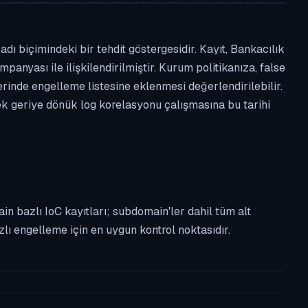
 biçimindeki bir tehdit göstergesidir. Kayıt, Bankacılık
panyası ile ilişkilendirilmiştir. Kurum politikanıza, false
nde engelleme listesine eklenmesi değerlendirilebilir.
ek geriye dönük log korelasyonu çalışmasına bu tarihi
n bazlı IoC kayıtları; subdomain'ler dahil tüm alt
ı engelleme için en uygun kontrol noktasıdır.