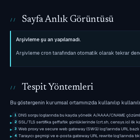
Sayfa Anlık Görüntüsü
Arşivleme şu an yapılamadı.
Arşivleme cron tarafından otomatik olarak tekrar de
Tespit Yöntemleri
Bu göstergenin kurumsal ortamınızda kullanılıp kullanıl
DNS sorgu loglarında bu kayda yönelik A/AAAA/CNAME çözümleme 
1
SSL/TLS sertifika şeffaflık günlüklerinde (crt.sh, censys.io) ilk ka
2
Web proxy ve secure web gateway (SWG) log'larında URL bazlı eşle
3
Tarayıcı geçmişi ve e-posta gateway URL rewrite log'larında tıkl
4