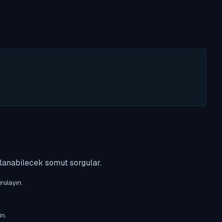
ulanabilecek somut sorgular.
rulayın.
in.