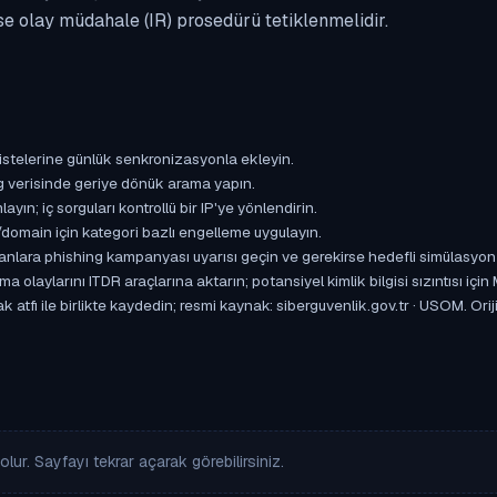
se olay müdahale (IR) prosedürü tetiklenmelidir.
istelerine günlük senkronizasyonla ekleyin.
og verisinde geriye dönük arama yapın.
yın; iç sorguları kontrollü bir IP'ye yönlendirin.
omain için kategori bazlı engelleme uygulayın.
ışanlara phishing kampanyası uyarısı geçin ve gerekirse hedefli simülasyon
aylarını ITDR araçlarına aktarın; potansiyel kimlik bilgisi sızıntısı için
k atfı ile birlikte kaydedin; resmi kaynak: siberguvenlik.gov.tr · USOM. O
lur. Sayfayı tekrar açarak görebilirsiniz.