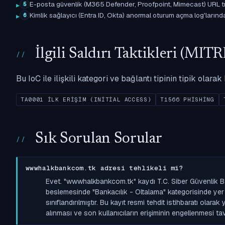
E-posta güvenlik (M365 Defender, Proofpoint, Mimecast) URL tıkl
5
Kimlik sağlayıcı (Entra ID, Okta) anormal oturum açma log'larında il
6
İlgili Saldırı Taktikleri (M
Bu IoC ile ilişkili kategori ve bağlantı tipinin tipik olar
TA0001 İLK ERIŞIM (INITIAL ACCESS)
T1566 PHISHING
Sık Sorulan Sorular
wwwhalkbankcom.tk adresi tehlikeli mi?
Evet. "wwwhalkbankcom.tk" kaydı T.C. Siber Güvenlik B
beslemesinde "Bankacılık - Oltalama" kategorisinde yer a
sınıflandırılmıştır. Bu kayıt resmi tehdit istihbaratı olara
alınması ve son kullanıcıların erişiminin engellenmesi tavs