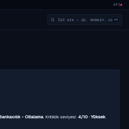
API
⌘K
Bankacılık - Oltalama
. Kritiklik seviyesi:
4/10 · Yüksek
.