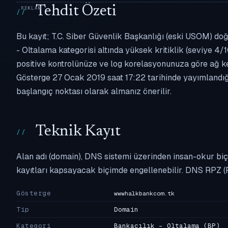
Tehdit Özeti
Bu kayıt; T.C. Siber Güvenlik Başkanlığı (eski USOM) do
- Oltalama kategorisi altında yüksek kritiklik (seviye 4/1
positive kontrolünüze ve log korelasyonunuza göre ağ k
Gösterge 27 Ocak 2019 saat 17:22 tarihinde yayımlandığı
başlangıç noktası olarak almanız önerilir.
Teknik Kayıt
Alan adı (domain), DNS sistemi üzerinden insan-okur biç
kayıtları kapsayacak biçimde engellenebilir. DNS RPZ (
Gösterge
wwwhalkbankcom.tk
Tip
Domain
Kategori
Bankacılık - Oltalama
(BP)