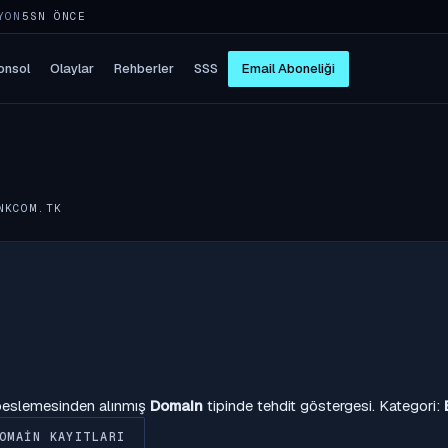
YON
5SN ÖNCE
onsol
Olaylar
Rehberler
SSS
Email Aboneliği
NKCOM.TK
 beslemesinden alınmış
Domain
tipinde tehdit göstergesi. Kategori:
OMAIN KAYITLARI