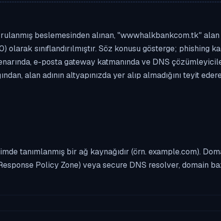
ğrulanmış beslemesinden alınan, "wwwhalkbankcom.tk" alan adı
0) olarak sınıflandırılmıştır. Söz konusu gösterge; phishing kam
enarında, e-posta gateway katmanında ve DNS çözümleyicileri
ndan, alan adının altyapınızda yer alıp almadığını teyit eder
imde tanımlanmış bir ağ kaynağıdır (örn. example.com). Domai
Response Policy Zone) veya secure DNS resolver, domain bazl