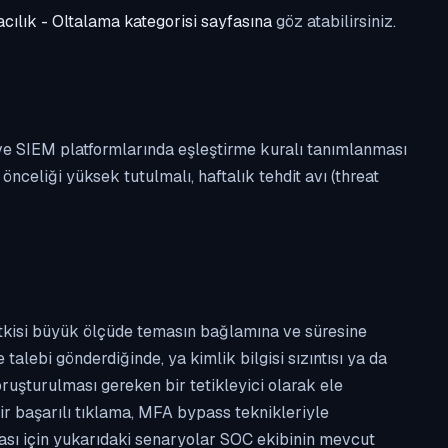
cılık - Oltalama kategorisi sayfasına
göz atabilirsiniz.
 ve SIEM platformlarında eşleştirme kuralı tanımlanması
celiği yüksek tutulmalı, haftalık tehdit avı (threat
etkisi büyük ölçüde temasın bağlamına ve süresine
alebi gönderdiğinde, ya kimlik bilgisi sızıntısı ya da
ruşturulması gereken bir tetikleyici olarak ele
ir başarılı tıklama, MFA bypass teknikleriyle
ması için yukarıdaki senaryolar SOC ekibinin mevcut