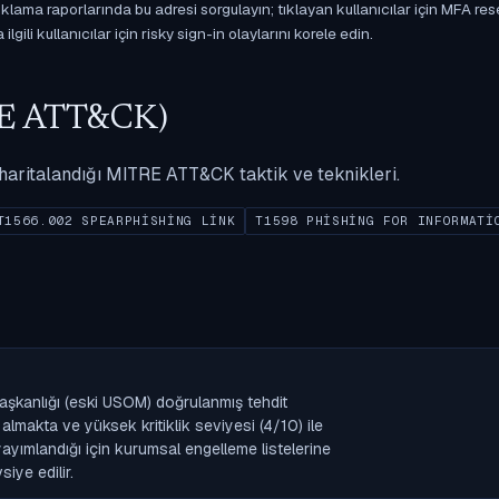
ama raporlarında bu adresi sorgulayın; tıklayan kullanıcılar için MFA res
gili kullanıcılar için risky sign-in olaylarını korele edin.
ITRE ATT&CK)
ak haritalandığı MITRE ATT&CK taktik ve teknikleri.
T1566.002 SPEARPHISHING LINK
T1598 PHISHING FOR INFORMATI
aşkanlığı (eski USOM) doğrulanmış tehdit
lmakta ve yüksek kritiklik seviyesi (4/10) ile
k yayımlandığı için kurumsal engelleme listelerine
iye edilir.