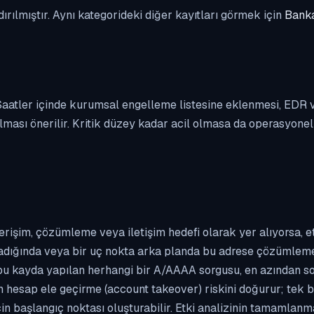
dırılmıştır. Aynı kategorideki diğer kayıtları görmek için
Banka
. Saatler içinde kurumsal engelleme listesine eklenmesi, EDR
ası önerilir. Kritik düzey kadar acil olmasa da operasyonel ön
erişim, çözümleme veya iletişim hedefi olarak yer alıyorsa, 
kladığında veya bir uç nokta arka planda bu adrese çözümleme t
 bu kayda yapılan herhangi bir A/AAAA sorgusu, en azından so
n hesap ele geçirme (account takeover) riskini doğurur; tek b
çin başlangıç noktası oluşturabilir. Etki analizinin tamamlan