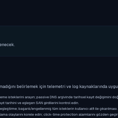
nenecek.
madığını belirlemek için telemetri ve log kaynaklarında uyg
isteklerini arayın; passive DNS arşivinde tarihsel kayıt değişimini doğ
yıt tarihini ve eşleşen SAN girdilerini kontrol edin.
ştirme; başarılı/engellenmiş tüm isteklerin kullanıcı atfı ile çıkarılması.
ama olaylarını korele edin; click-time protection alarmlarını gözden geçir