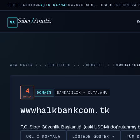
SINIFLANDIRMA
AÇIK KAYNAK
KAYNAK
USOM · CSGB
SENKRONIZAS
Siber
/
Analiz
K
SA
ANA SAYFA
›
TEHDITLER
›
DOMAIN
›
WWWHALKBA
4
DOMAIN
BANKACILIK - OLTALAMA
YÜKSEK
wwwhalkbankcom.tk
T.C. Siber Güvenlik Başkanlığı (eski USOM) doğrulanmış
URL'I KOPYALA
LISTEDE GÖSTER →
TÜM D