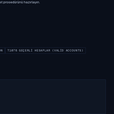
et prosedürünü hazırlayın.
ON
T1078 GEÇERLI HESAPLAR (VALID ACCOUNTS)