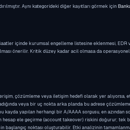
dırılmıştır. Aynı kategorideki diğer kayıtları görmek için
Banka
. Saatler içinde kurumsal engelleme listesine eklenmesi, EDR
ası önerilir. Kritik düzey kadar acil olmasa da operasyonel ön
erişim, çözümleme veya iletişim hedefi olarak yer alıyorsa, 
kladığında veya bir uç nokta arka planda bu adrese çözümleme t
 bu kayda yapılan herhangi bir A/AAAA sorgusu, en azından so
n hesap ele geçirme (account takeover) riskini doğurur; tek b
çin başlangıç noktası oluşturabilir. Etki analizinin tamamlan