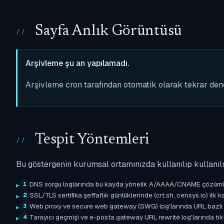
Sayfa Anlık Görüntüsü
Arşivleme şu an yapılamadı.
Arşivleme cron tarafından otomatik olarak tekrar de
Tespit Yöntemleri
Bu göstergenin kurumsal ortamınızda kullanılıp kullanıl
DNS sorgu loglarında bu kayda yönelik A/AAAA/CNAME çözümleme 
1
SSL/TLS sertifika şeffaflık günlüklerinde (crt.sh, censys.io) ilk ka
2
Web proxy ve secure web gateway (SWG) log'larında URL bazlı eşle
3
Tarayıcı geçmişi ve e-posta gateway URL rewrite log'larında tıkl
4