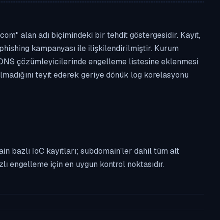
" alan adı biçimindeki bir tehdit göstergesidir. Kayıt,
phishing kampanyası ile ilişkilendirilmiştir. Kurum
 DNS çözümleyicilerinde engelleme listesine eklenmesi
almadığını teyit ederek geriye dönük log korelasyonu
n bazlı IoC kayıtları; subdomain'ler dahil tüm alt
ı engelleme için en uygun kontrol noktasıdır.