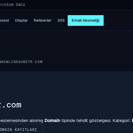
YON
5SN ÖNCE
onsol
Olaylar
Rehberler
SSS
Email Aboneliği
NKONLINESUBETR.COM
r.com
 beslemesinden alınmış
Domain
tipinde tehdit göstergesi. Kategori:
OMAIN KAYITLARI