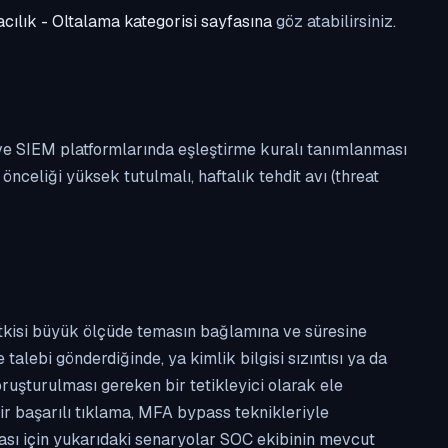
cılık - Oltalama kategorisi sayfasına
göz atabilirsiniz.
 ve SIEM platformlarında eşleştirme kuralı tanımlanması
celiği yüksek tutulmalı, haftalık tehdit avı (threat
etkisi büyük ölçüde temasın bağlamına ve süresine
alebi gönderdiğinde, ya kimlik bilgisi sızıntısı ya da
ruşturulması gereken bir tetikleyici olarak ele
ir başarılı tıklama, MFA bypass teknikleriyle
ması için yukarıdaki senaryolar SOC ekibinin mevcut