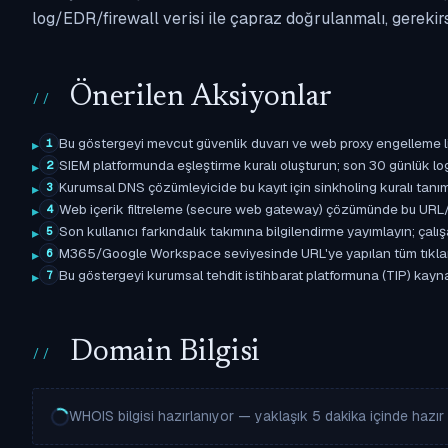
log/EDR/firewall verisi ile çapraz doğrulanmalı, gerekir
Önerilen Aksiyonlar
Bu göstergeyi mevcut güvenlik duvarı ve web proxy engelleme l
1
SIEM platformunda eşleştirme kuralı oluşturun; son 30 günlük l
2
Kurumsal DNS çözümleyicide bu kayıt için sinkholing kuralı tanımla
3
Web içerik filtreleme (secure web gateway) çözümünde bu URL/d
4
Son kullanıcı farkındalık takımına bilgilendirme yayımlayın; çal
5
M365/Google Workspace seviyesinde URL'ye yapılan tüm tıklama ol
6
Bu göstergeyi kurumsal tehdit istihbarat platformuna (TIP) kayna
7
Domain Bilgisi
WHOIS bilgisi hazırlanıyor — yaklaşık 5 dakika içinde hazır o