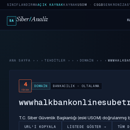
SINIFLANDIRMA
AÇIK KAYNAK
KAYNAK
USOM · CSGB
SENKRONIZAS
Siber
/
Analiz
K
SA
ANA SAYFA
›
TEHDITLER
›
DOMAIN
›
WWWHALKBA
4
DOMAIN
BANKACILIK - OLTALAMA
YÜKSEK
wwwhalkbankonlinesubet
T.C. Siber Güvenlik Başkanlığı (eski USOM) doğrulanmış
URL'I KOPYALA
LISTEDE GÖSTER →
TÜM D