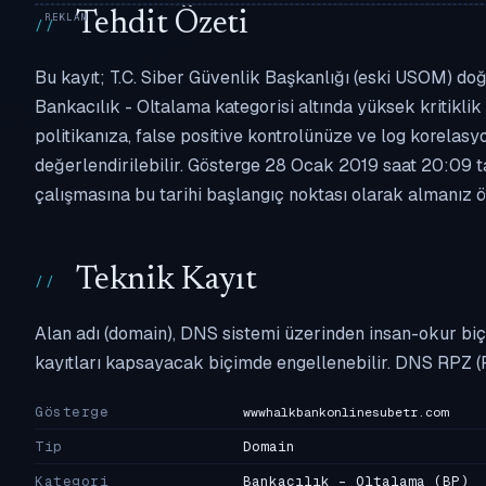
Tehdit Özeti
Bu kayıt; T.C. Siber Güvenlik Başkanlığı (eski USOM) do
Bankacılık - Oltalama kategorisi altında yüksek kritiklik 
politikanıza, false positive kontrolünüze ve log korel
değerlendirilebilir. Gösterge 28 Ocak 2019 saat 20:09 ta
çalışmasına bu tarihi başlangıç noktası olarak almanız ön
Teknik Kayıt
Alan adı (domain), DNS sistemi üzerinden insan-okur biç
kayıtları kapsayacak biçimde engellenebilir. DNS RPZ (
Gösterge
wwwhalkbankonlinesubetr.com
Tip
Domain
Kategori
Bankacılık - Oltalama
(BP)