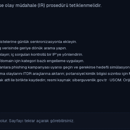
se olay müdahale (IR) prosedürü tetiklenmelidir.
istelerine günlük senkronizasyonla ekleyin.
og verisinde geriye dönük arama yapın.
yın; iç sorguları kontrollü bir IP'ye yönlendirin.
omain için kategori bazlı engelleme uygulayın.
ışanlara phishing kampanyası uyarısı geçin ve gerekirse hedefli simülasyon
aylarını ITDR araçlarına aktarın; potansiyel kimlik bilgisi sızıntısı için
k atfı ile birlikte kaydedin; resmi kaynak: siberguvenlik.gov.tr · USOM. 
lur. Sayfayı tekrar açarak görebilirsiniz.