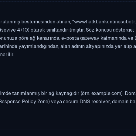
ğrulanmış beslemesinden alınan, "wwwhalkbankonlinesubetr.com
(seviye 4/10) olarak sınıflandırılmıştır. Söz konusu gösterge; 
asyonunuza göre ağ kenarında, e-posta gateway katmanında ve
rihinde yayımlandığından, alan adının altyapınızda yer alıp 
erilir.
imde tanımlanmış bir ağ kaynağıdır (örn. example.com). Domai
Response Policy Zone) veya secure DNS resolver, domain bazl