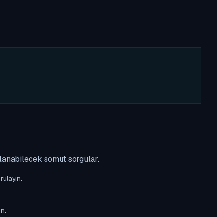
ulanabilecek somut sorgular.
rulayın.
in.