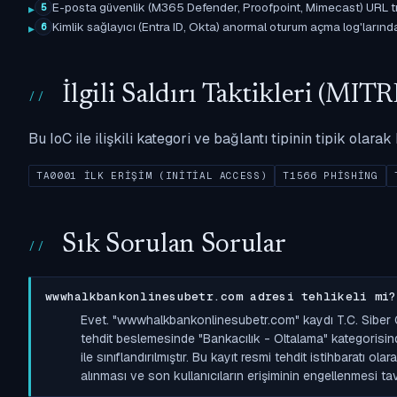
E-posta güvenlik (M365 Defender, Proofpoint, Mimecast) URL tıkl
5
Kimlik sağlayıcı (Entra ID, Okta) anormal oturum açma log'larında il
6
İlgili Saldırı Taktikleri (M
Bu IoC ile ilişkili kategori ve bağlantı tipinin tipik olar
TA0001 İLK ERIŞIM (INITIAL ACCESS)
T1566 PHISHING
Sık Sorulan Sorular
wwwhalkbankonlinesubetr.com adresi tehlikeli mi?
Evet. "wwwhalkbankonlinesubetr.com" kaydı T.C. Siber 
tehdit beslemesinde "Bankacılık - Oltalama" kategorisind
ile sınıflandırılmıştır. Bu kayıt resmi tehdit istihbaratı o
alınması ve son kullanıcıların erişiminin engellenmesi tavs