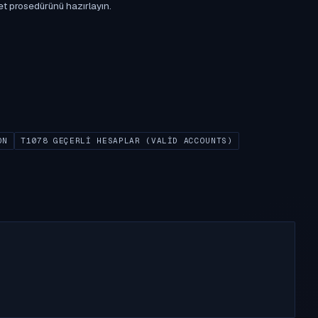
et prosedürünü hazırlayın.
ON
T1078 GEÇERLI HESAPLAR (VALID ACCOUNTS)