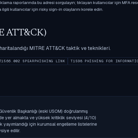
ama raporlarında bu adresi sorgulayın; tıklayan kullanıcılar için MFA res
gili kullanıcılar için risky sign-in olaylarını korele edin.
ITRE ATT&CK)
ak haritalandığı MITRE ATT&CK taktik ve teknikleri.
T1566.002 SPEARPHISHING LINK
T1598 PHISHING FOR INFORMATI
Güvenlik Başkanlığı (eski USOM) doğrulanmış
e yer almakta ve yüksek kritiklik seviyesi (4/10)
larak yayımlandığı için kurumsal engelleme listelerine
iye edilir.