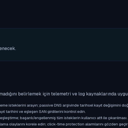
nenecek.
madığını belirlemek için telemetri ve log kaynaklarında uyg
isteklerini arayın; passive DNS arşivinde tarihsel kayıt değişimini doğ
yıt tarihini ve eşleşen SAN girdilerini kontrol edin.
ştirme; başarılı/engellenmiş tüm isteklerin kullanıcı atfı ile çıkarılması.
ama olaylarını korele edin; click-time protection alarmlarını gözden geçir