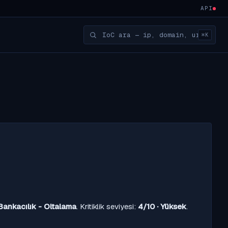
API
⌘K
Bankacılık - Oltalama
. Kritiklik seviyesi:
4/10 · Yüksek
.