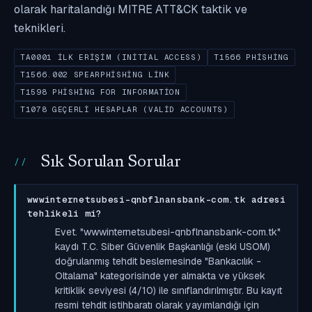
olarak haritalandığı MITRE ATT&CK taktik ve
teknikleri.
TA0001 İLK ERIŞIM (INITIAL ACCESS)
T1566 PHISHING
T1566.002 SPEARPHISHING LINK
T1598 PHISHING FOR INFORMATION
T1078 GEÇERLI HESAPLAR (VALID ACCOUNTS)
Sık Sorulan Sorular
wwwinternetsubesi-qnbflnansbank-com.tk adresi
tehlikeli mi?
Evet. "wwwinternetsubesi-qnbflnansbank-com.tk"
kaydı T.C. Siber Güvenlik Başkanlığı (eski USOM)
doğrulanmış tehdit beslemesinde "Bankacılık -
Oltalama" kategorisinde yer almakta ve yüksek
kritiklik seviyesi (4/10) ile sınıflandırılmıştır. Bu kayıt
resmi tehdit istihbaratı olarak yayımlandığı için