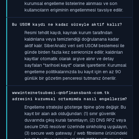
kurumsal engelleme listelerine alınması ve son
kullanıcıların erişiminin engellenmesi tavsiye edilir.
Bu USOM kaydı ne kadar süreyle aktif kalır?
Resmi tehdit kaydı, kaynak kurum tarafından
kaldırılana veya temizlendiği doğrulanana kadar
aktif kalır. SiberAnaliz veri seti USOM beslemesi ile
günde birden fazla kez senkronize edilir; kaldırılan
kayıtlar otomatik olarak arşive alınır ve detay
sayfaları "tarihsel kayıt" olarak işaretlenir. Kurumsal
engelleme politikalarınızda bu kayıt için en az 90
günlük bir gözetim penceresi tutmanız önerilir.
wwwinternetsubesi-qnbflnansbank-com.tk
adresini kurumsal ortamımda nasıl engellerim?
Engelleme stratejisi gösterge tipine göre değişir. Bu
kayıt bir alan adı olduğundan: (1) sınır güvenlik
duvarında çıkış kuralı tanımlayın, (2) DNS RPZ veya
secure DNS resolver üzerinde sinkholing uygulayın,
(3) secure web gateway / web filtreleme ürünündeki