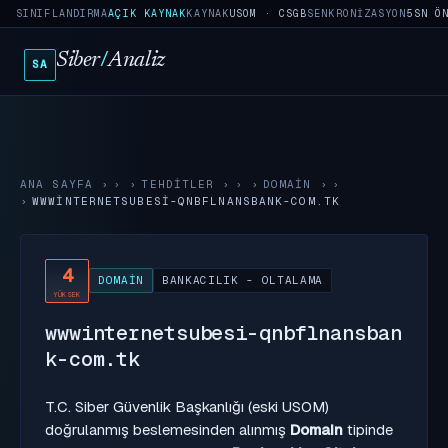
SINIFLANDIRMA
AÇIK KAYNAK
KAYNAK
USOM · CSGB
SENKRONIZASYON
5SN Ö
Siber
/
Analiz
SA
ANA SAYFA
›
TEHDITLER
›
DOMAIN
›
WWWINTERNETSUBESI-QNBFLNANSBANK-COM.TK
4
DOMAIN
BANKACILIK - OLTALAMA
YÜKSEK
wwwinternetsubesi-qnbflnansban
k-com.tk
T.C. Siber Güvenlik Başkanlığı (eski USOM)
doğrulanmış beslemesinden alınmış
Domain
tipinde