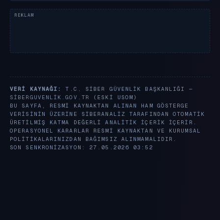
VERI KAYNAĞI:
T.C. SIBER GÜVENLIK BAŞKANLIĞI —
SIBERGUVENLIK.GOV.TR
(ESKI USOM)
BU SAYFA, RESMI KAYNAKTAN ALINAN HAM GÖSTERGE
VERISININ ÜZERINE SIBERANALIZ TARAFINDAN OTOMATIK
ÜRETILMIŞ KATMA DEĞERLI ANALITIK IÇERIK IÇERIR.
OPERASYONEL KARARLAR RESMI KAYNAKTAN VE KURUMSAL
POLITIKALARINIZDAN BAĞIMSIZ ALINMAMALIDIR.
SON SENKRONIZASYON: 27.05.2026 03:52