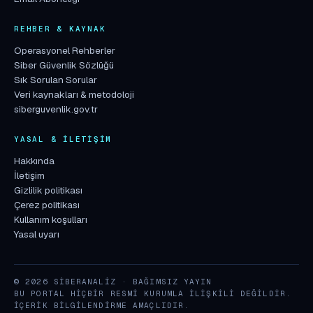
REHBER & KAYNAK
Operasyonel Rehberler
Siber Güvenlik Sözlüğü
Sık Sorulan Sorular
Veri kaynakları & metodoloji
siberguvenlik.gov.tr
YASAL & İLETIŞIM
Hakkında
İletişim
Gizlilik politikası
Çerez politikası
Kullanım koşulları
Yasal uyarı
© 2026 SIBERANALIZ · BAĞIMSIZ YAYIN
BU PORTAL HIÇBIR RESMI KURUMLA ILIŞKILI DEĞILDIR.
İÇERIK BILGILENDIRME AMAÇLIDIR.