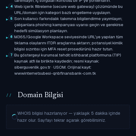
tanımlayın; iç sorguları kontrollü bir IP'ye yönlendirin.
Web içerik filtreleme (secure web gateway) çözümünde bu
4
URL/domain için kategori bazlı engelleme uygulayın.
Son kullanıcı farkındalık takımına bilgilendirme yayımlayın;
5
çalışanlara phishing kampanyası uyarısı geçin ve gerekirse
hedefli simülasyon planlayın.
M365/Google Workspace seviyesinde URL'ye yapılan tüm
6
tıklama olaylarını ITDR araçlarına aktarın; potansiyel kimlik
bilgisi sızıntısı için MFA reset prosedürünü hazır tutun.
Bu göstergeyi kurumsal tehdit istihbarat platformuna (TIP)
7
kaynak atfı ile birlikte kaydedin; resmi kaynak:
siberguvenlik.gov.tr · USOM. Orijinal kayıt:
wwwinternetsubesi-qnbflnansbank-com.tk
Domain Bilgisi
WHOIS bilgisi hazırlanıyor — yaklaşık 5 dakika içinde
hazır olur. Sayfayı tekrar açarak görebilirsiniz.