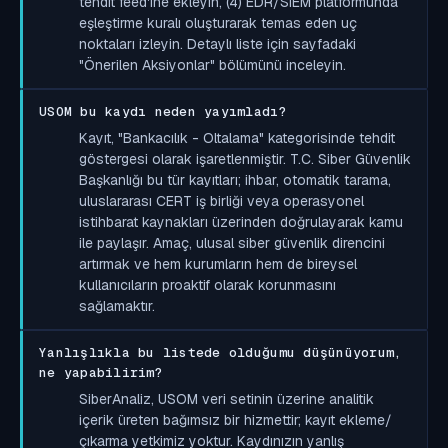
tehdit feed'ine ekleyin, (4) EDR/SIEM platformunda
eşleştirme kuralı oluşturarak temas eden uç
noktaları izleyin. Detaylı liste için sayfadaki
"Önerilen Aksiyonlar" bölümünü inceleyin.
USOM bu kaydı neden yayımladı?
Kayıt, "Bankacılık - Oltalama" kategorisinde tehdit
göstergesi olarak işaretlenmiştir. T.C. Siber Güvenlik
Başkanlığı bu tür kayıtları; ihbar, otomatik tarama,
uluslararası CERT iş birliği veya operasyonel
istihbarat kaynakları üzerinden doğrulayarak kamu
ile paylaşır. Amaç, ulusal siber güvenlik direncini
artırmak ve hem kurumların hem de bireysel
kullanıcıların proaktif olarak korunmasını
sağlamaktır.
Yanlışlıkla bu listede olduğumu düşünüyorum,
ne yapabilirim?
SiberAnaliz, USOM veri setinin üzerine analitik
içerik üreten bağımsız bir hizmettir; kayıt ekleme/
çıkarma yetkimiz yoktur. Kaydınızın yanlış