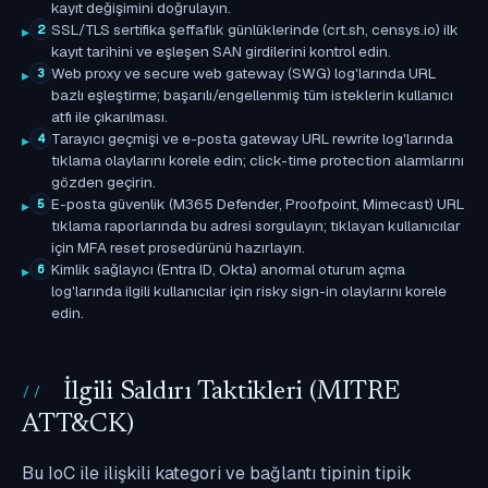
kayıt değişimini doğrulayın.
SSL/TLS sertifika şeffaflık günlüklerinde (crt.sh, censys.io) ilk
2
kayıt tarihini ve eşleşen SAN girdilerini kontrol edin.
Web proxy ve secure web gateway (SWG) log'larında URL
3
bazlı eşleştirme; başarılı/engellenmiş tüm isteklerin kullanıcı
atfı ile çıkarılması.
Tarayıcı geçmişi ve e-posta gateway URL rewrite log'larında
4
tıklama olaylarını korele edin; click-time protection alarmlarını
gözden geçirin.
E-posta güvenlik (M365 Defender, Proofpoint, Mimecast) URL
5
tıklama raporlarında bu adresi sorgulayın; tıklayan kullanıcılar
için MFA reset prosedürünü hazırlayın.
Kimlik sağlayıcı (Entra ID, Okta) anormal oturum açma
6
log'larında ilgili kullanıcılar için risky sign-in olaylarını korele
edin.
İlgili Saldırı Taktikleri (MITRE
ATT&CK)
Bu IoC ile ilişkili kategori ve bağlantı tipinin tipik