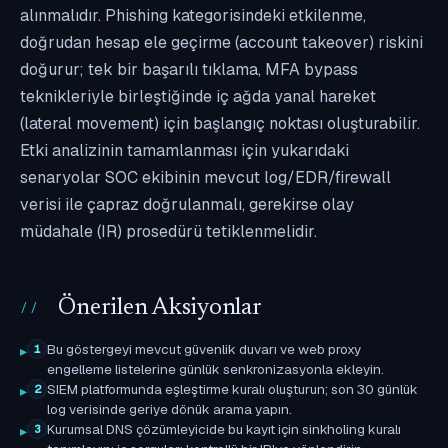
alınmalıdır. Phishing kategorisindeki etkilenme,
doğrudan hesap ele geçirme (account takeover) riskini
doğurur; tek bir başarılı tıklama, MFA bypass
teknikleriyle birleştiğinde iç ağda yanal hareket
(lateral movement) için başlangıç noktası oluşturabilir.
Etki analizinin tamamlanması için yukarıdaki
senaryolar SOC ekibinin mevcut log/EDR/firewall
verisi ile çapraz doğrulanmalı, gerekirse olay
müdahale (IR) prosedürü tetiklenmelidir.
Önerilen Aksiyonlar
Bu göstergeyi mevcut güvenlik duvarı ve web proxy
1
engelleme listelerine günlük senkronizasyonla ekleyin.
SIEM platformunda eşleştirme kuralı oluşturun; son 30 günlük
2
log verisinde geriye dönük arama yapın.
Kurumsal DNS çözümleyicide bu kayıt için sinkholing kuralı
3