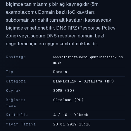
biçimde tanımlanmış bir ağ kaynağıdır (örn.
example.com). Domain bazlı IoC kayıtları;
subdomain'ler dahil tüm alt kayıtları kapsayacak
biçimde engellenebilir. DNS RPZ (Response Policy
Zone) veya secure DNS resolver, domain bazlı
engelleme için en uygun kontrol noktasıdır.
Gösterge
wwwinternetsubesi-qnbflnansbank-co
m.tk
Tip
Domain
Kategori
Bankacılık - Oltalama
(BP)
Kaynak
SOME
(SO)
Bağlantı
Oltalama
(PH)
Tipi
Kritiklik
4 / 10 · Yüksek
Yayım Tarihi
28.01.2019 15:16