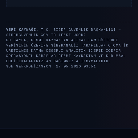
VERI KAYNAĞI:
T.C. SIBER GÜVENLIK BAŞKANLIĞI —
SIBERGUVENLIK.GOV.TR
(ESKI USOM)
BU SAYFA, RESMI KAYNAKTAN ALINAN HAM GÖSTERGE
VERISININ ÜZERINE SIBERANALIZ TARAFINDAN OTOMATIK
ÜRETILMIŞ KATMA DEĞERLI ANALITIK IÇERIK IÇERIR.
OPERASYONEL KARARLAR RESMI KAYNAKTAN VE KURUMSAL
POLITIKALARINIZDAN BAĞIMSIZ ALINMAMALIDIR.
SON SENKRONIZASYON: 27.05.2026 03:51