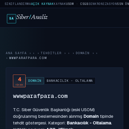
SINIFLANDIRMA
AÇIK KAYNAK
KAYNAK
USOM · CSGB
SENKRONIZASYON
5SN Ö
Siber
/
Analiz
SA
ANA SAYFA
›
TEHDITLER
›
DOMAIN
›
WWWPARAFPARA.COM
4
DOMAIN
BANKACILIK - OLTALAMA
YÜKSEK
wwwparafpara.com
T.C. Siber Güvenlik Başkanlığı (eski USOM)
doğrulanmış beslemesinden alınmış
Domain
tipinde
tehdit göstergesi. Kategori:
Bankacılık - Oltalama
.