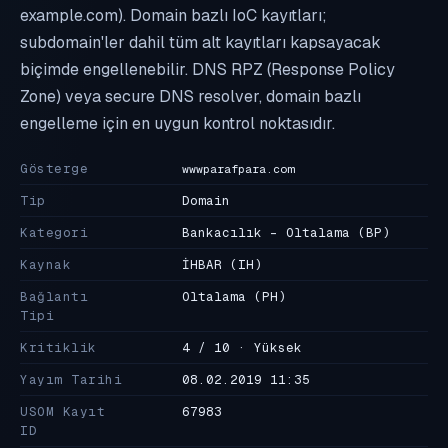
example.com). Domain bazlı IoC kayıtları;
subdomain'ler dahil tüm alt kayıtları kapsayacak
biçimde engellenebilir. DNS RPZ (Response Policy
Zone) veya secure DNS resolver, domain bazlı
engelleme için en uygun kontrol noktasıdır.
Gösterge
wwwparafpara.com
Tip
Domain
Kategori
Bankacılık - Oltalama
(BP)
Kaynak
İHBAR
(IH)
Bağlantı
Oltalama
(PH)
Tipi
Kritiklik
4 / 10 · Yüksek
Yayım Tarihi
08.02.2019 11:35
USOM Kayıt
67983
ID