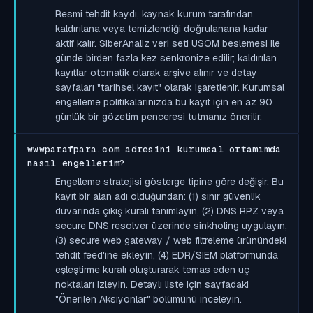
Resmi tehdit kaydı, kaynak kurum tarafından
kaldırılana veya temizlendiği doğrulanana kadar
aktif kalır. SiberAnaliz veri seti USOM beslemesi ile
günde birden fazla kez senkronize edilir; kaldırılan
kayıtlar otomatik olarak arşive alınır ve detay
sayfaları "tarihsel kayıt" olarak işaretlenir. Kurumsal
engelleme politikalarınızda bu kayıt için en az 90
günlük bir gözetim penceresi tutmanız önerilir.
wwwparafpara.com adresini kurumsal ortamımda
nasıl engellerim?
Engelleme stratejisi gösterge tipine göre değişir. Bu
kayıt bir alan adı olduğundan: (1) sınır güvenlik
duvarında çıkış kuralı tanımlayın, (2) DNS RPZ veya
secure DNS resolver üzerinde sinkholing uygulayın,
(3) secure web gateway / web filtreleme ürünündeki
tehdit feed'ine ekleyin, (4) EDR/SIEM platformunda
eşleştirme kuralı oluşturarak temas eden uç
noktaları izleyin. Detaylı liste için sayfadaki
"Önerilen Aksiyonlar" bölümünü inceleyin.