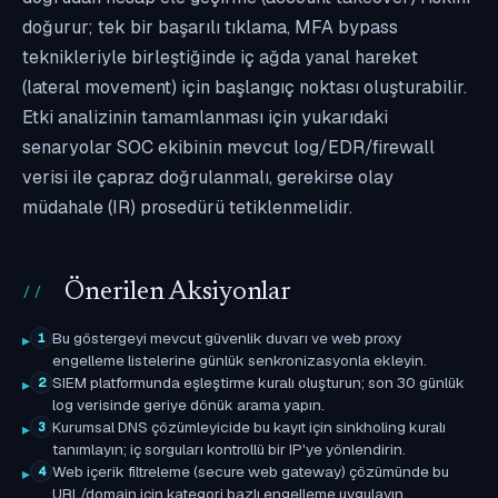
doğurur; tek bir başarılı tıklama, MFA bypass
teknikleriyle birleştiğinde iç ağda yanal hareket
(lateral movement) için başlangıç noktası oluşturabilir.
Etki analizinin tamamlanması için yukarıdaki
senaryolar SOC ekibinin mevcut log/EDR/firewall
verisi ile çapraz doğrulanmalı, gerekirse olay
müdahale (IR) prosedürü tetiklenmelidir.
Önerilen Aksiyonlar
Bu göstergeyi mevcut güvenlik duvarı ve web proxy
1
engelleme listelerine günlük senkronizasyonla ekleyin.
SIEM platformunda eşleştirme kuralı oluşturun; son 30 günlük
2
log verisinde geriye dönük arama yapın.
Kurumsal DNS çözümleyicide bu kayıt için sinkholing kuralı
3
tanımlayın; iç sorguları kontrollü bir IP'ye yönlendirin.
Web içerik filtreleme (secure web gateway) çözümünde bu
4
URL/domain için kategori bazlı engelleme uygulayın.