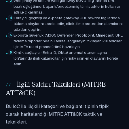
Web proxy ve secure web gateway (SWG) log'larında URL
3
bazlı eşleştirme; başarılı/engellenmiş tüm isteklerin kullanıcı
atfı ile çıkarılması.
Tarayıcı geçmişi ve e-posta gateway URL rewrite log'larında
4
tıklama olaylarını korele edin; click-time protection alarmlarını
gözden geçirin.
E-posta güvenlik (M365 Defender, Proofpoint, Mimecast) URL
5
tıklama raporlarında bu adresi sorgulayın; tıklayan kullanıcılar
için MFA reset prosedürünü hazırlayın.
Kimlik sağlayıcı (Entra ID, Okta) anormal oturum açma
6
log'larında ilgili kullanıcılar için risky sign-in olaylarını korele
edin.
İlgili Saldırı Taktikleri (MITRE
ATT&CK)
Bu IoC ile ilişkili kategori ve bağlantı tipinin tipik
olarak haritalandığı MITRE ATT&CK taktik ve
teknikleri.