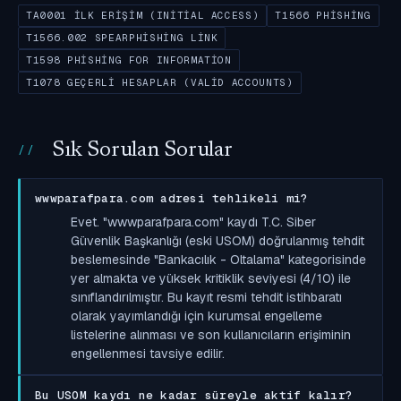
TA0001 İLK ERIŞIM (INITIAL ACCESS)
T1566 PHISHING
T1566.002 SPEARPHISHING LINK
T1598 PHISHING FOR INFORMATION
T1078 GEÇERLI HESAPLAR (VALID ACCOUNTS)
Sık Sorulan Sorular
wwwparafpara.com adresi tehlikeli mi?
Evet. "wwwparafpara.com" kaydı T.C. Siber
Güvenlik Başkanlığı (eski USOM) doğrulanmış tehdit
beslemesinde "Bankacılık - Oltalama" kategorisinde
yer almakta ve yüksek kritiklik seviyesi (4/10) ile
sınıflandırılmıştır. Bu kayıt resmi tehdit istihbaratı
olarak yayımlandığı için kurumsal engelleme
listelerine alınması ve son kullanıcıların erişiminin
engellenmesi tavsiye edilir.
Bu USOM kaydı ne kadar süreyle aktif kalır?