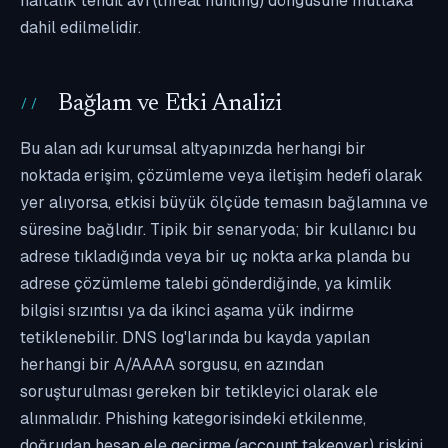
haftalık tehdit avı (threat hunting) döngüsüne mutlaka
dahil edilmelidir.
Bağlam ve Etki Analizi
Bu alan adı kurumsal altyapınızda herhangi bir
noktada erişim, çözümleme veya iletişim hedefi olarak
yer alıyorsa, etkisi büyük ölçüde temasın bağlamına ve
süresine bağlıdır. Tipik bir senaryoda; bir kullanıcı bu
adrese tıkladığında veya bir uç nokta arka planda bu
adrese çözümleme talebi gönderdiğinde, ya kimlik
bilgisi sızıntısı ya da ikinci aşama yük indirme
tetiklenebilir. DNS log'larında bu kayda yapılan
herhangi bir A/AAAA sorgusu, en azından
soruşturulması gereken bir tetikleyici olarak ele
alınmalıdır. Phishing kategorisindeki etkilenme,
doğrudan hesap ele geçirme (account takeover) riskini