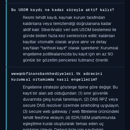
Bu USOM kaydı ne kadar süreyle aktif kalır?
Resmi tehdit kaydı, kaynak kurum tarafından
kaldırılana veya temizlendiği doğrulanana kadar
aktif kalır. SiberAnaliz veri seti USOM beslemesi ile
günde birden fazla kez senkronize edilir; kaldırılan
kayıtlar otomatik olarak arşive alınır ve detay
sayfaları "tarihsel kayıt" olarak işaretlenir. Kurumsal
engelleme politikalarınızda bu kayıt için en az 90
günlük bir gözetim penceresi tutmanız önerilir.
wwwqnbfinansbankhediyeleri.tk adresini
kurumsal ortamımda nasıl engellerim?
Engelleme stratejisi gösterge tipine göre değişir. Bu
kayıt bir alan adı olduğundan: (1) sınır güvenlik
duvarında çıkış kuralı tanımlayın, (2) DNS RPZ veya
secure DNS resolver üzerinde sinkholing uygulayın,
(3) secure web gateway / web filtreleme ürünündeki
tehdit feed'ine ekleyin, (4) EDR/SIEM platformunda
eşleştirme kuralı oluşturarak temas eden uç
noktaları izleyin. Detaylı liste için sayfadaki