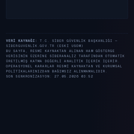
VERI KAYNAĞI:
T.C. SIBER GÜVENLIK BAŞKANLIĞI —
SIBERGUVENLIK.GOV.TR
(ESKI USOM)
BU SAYFA, RESMI KAYNAKTAN ALINAN HAM GÖSTERGE
VERISININ ÜZERINE SIBERANALIZ TARAFINDAN OTOMATIK
ÜRETILMIŞ KATMA DEĞERLI ANALITIK IÇERIK IÇERIR.
OPERASYONEL KARARLAR RESMI KAYNAKTAN VE KURUMSAL
POLITIKALARINIZDAN BAĞIMSIZ ALINMAMALIDIR.
SON SENKRONIZASYON: 27.05.2026 03:52