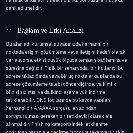
haftalık tehdit avı (threat hunting) döngüsüne mutlaka
dahil edilmelidir.
Bağlam ve Etki Analizi
Bu alan adı kurumsal altyapınızda herhangi bir
noktada erişim, çözümleme veya iletişim hedefi olarak
yer alıyorsa, etkisi büyük ölçüde temasın bağlamına ve
süresine bağlıdır. Tipik bir senaryoda; bir kullanıcı bu
adrese tıkladığında veya bir uç nokta arka planda bu
adrese çözümleme talebi gönderdiğinde, ya kimlik
bilgisi sızıntısı ya da ikinci aşama yük indirme
tetiklenebilir. DNS log'larında bu kayda yapılan
herhangi bir A/AAAA sorgusu, en azından
soruşturulması gereken bir tetikleyici olarak ele
alınmalıdır. Phishing kategorisindeki etkilenme,
doğrudan hesap ele geçirme (account takeover) riskini