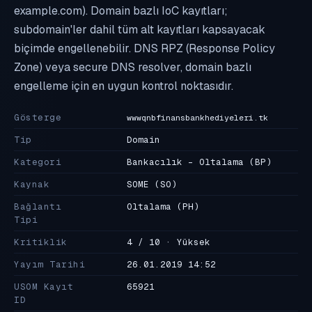
example.com). Domain bazlı IoC kayıtları;
subdomain'ler dahil tüm alt kayıtları kapsayacak
biçimde engellenebilir. DNS RPZ (Response Policy
Zone) veya secure DNS resolver, domain bazlı
engelleme için en uygun kontrol noktasıdır.
Gösterge
wwwqnbfinansbankhediyeleri.tk
Tip
Domain
Kategori
Bankacılık - Oltalama
(BP)
Kaynak
SOME
(SO)
Bağlantı
Oltalama
(PH)
Tipi
Kritiklik
4 / 10 · Yüksek
Yayım Tarihi
26.01.2019 14:52
USOM Kayıt
65921
ID