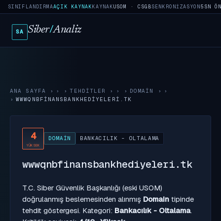
SINIFLANDIRMA
AÇIK KAYNAK
KAYNAK
USOM · CSGB
SENKRONIZASYON
5SN Ö
Siber
/
Analiz
SA
ANA SAYFA
›
TEHDITLER
›
DOMAIN
›
WWWQNBFINANSBANKHEDIYELERI.TK
4
DOMAIN
BANKACILIK - OLTALAMA
YÜKSEK
wwwqnbfinansbankhediyeleri.tk
T.C. Siber Güvenlik Başkanlığı (eski USOM)
doğrulanmış beslemesinden alınmış
Domain
tipinde
tehdit göstergesi. Kategori:
Bankacılık - Oltalama
.