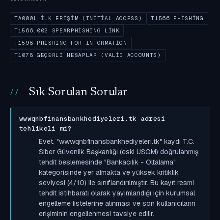
TA0001 İLK ERIŞIM (INITIAL ACCESS)
T1566 PHISHING
T1566.002 SPEARPHISHING LINK
T1598 PHISHING FOR INFORMATION
T1078 GEÇERLI HESAPLAR (VALID ACCOUNTS)
Sık Sorulan Sorular
wwwqnbfinansbankhediyeleri.tk adresi
tehlikeli mi?
Evet. "wwwqnbfinansbankhediyeleri.tk" kaydı T.C.
Siber Güvenlik Başkanlığı (eski USOM) doğrulanmış
tehdit beslemesinde "Bankacılık - Oltalama"
kategorisinde yer almakta ve yüksek kritiklik
seviyesi (4/10) ile sınıflandırılmıştır. Bu kayıt resmi
tehdit istihbaratı olarak yayımlandığı için kurumsal
engelleme listelerine alınması ve son kullanıcıların
erişiminin engellenmesi tavsiye edilir.