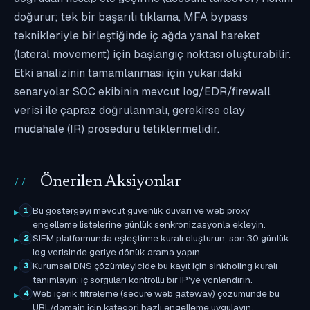
doğurur; tek bir başarılı tıklama, MFA bypass
teknikleriyle birleştiğinde iç ağda yanal hareket
(lateral movement) için başlangıç noktası oluşturabilir.
Etki analizinin tamamlanması için yukarıdaki
senaryolar SOC ekibinin mevcut log/EDR/firewall
verisi ile çapraz doğrulanmalı, gerekirse olay
müdahale (IR) prosedürü tetiklenmelidir.
Önerilen Aksiyonlar
Bu göstergeyi mevcut güvenlik duvarı ve web proxy
1
engelleme listelerine günlük senkronizasyonla ekleyin.
SIEM platformunda eşleştirme kuralı oluşturun; son 30 günlük
2
log verisinde geriye dönük arama yapın.
Kurumsal DNS çözümleyicide bu kayıt için sinkholing kuralı
3
tanımlayın; iç sorguları kontrollü bir IP'ye yönlendirin.
Web içerik filtreleme (secure web gateway) çözümünde bu
4
URL/domain için kategori bazlı engelleme uygulayın.