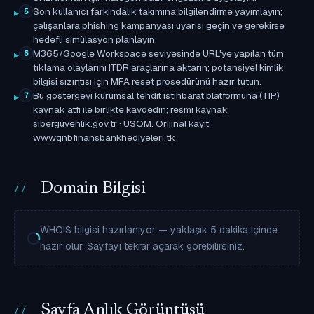
Son kullanıcı farkındalık takımına bilgilendirme yayımlayın;
5
çalışanlara phishing kampanyası uyarısı geçin ve gerekirse
hedefli simülasyon planlayın.
M365/Google Workspace seviyesinde URL'ye yapılan tüm
6
tıklama olaylarını ITDR araçlarına aktarın; potansiyel kimlik
bilgisi sızıntısı için MFA reset prosedürünü hazır tutun.
Bu göstergeyi kurumsal tehdit istihbarat platformuna (TIP)
7
kaynak atfı ile birlikte kaydedin; resmi kaynak:
siberguvenlik.gov.tr · USOM. Orijinal kayıt:
wwwqnbfinansbankhediyeleri.tk
Domain Bilgisi
WHOIS bilgisi hazırlanıyor — yaklaşık 5 dakika içinde
hazır olur. Sayfayı tekrar açarak görebilirsiniz.
Sayfa Anlık Görüntüsü