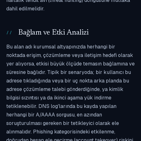
haftalık tehdit avı (threat hunting) döngüsüne mutlaka
dahil edilmelidir.
Bağlam ve Etki Analizi
Bu alan adı kurumsal altyapınızda herhangi bir
noktada erişim, çözümleme veya iletişim hedefi olarak
yer alıyorsa, etkisi büyük ölçüde temasın bağlamına ve
süresine bağlıdır. Tipik bir senaryoda; bir kullanıcı bu
adrese tıkladığında veya bir uç nokta arka planda bu
adrese çözümleme talebi gönderdiğinde, ya kimlik
bilgisi sızıntısı ya da ikinci aşama yük indirme
tetiklenebilir. DNS log'larında bu kayda yapılan
herhangi bir A/AAAA sorgusu, en azından
soruşturulması gereken bir tetikleyici olarak ele
alınmalıdır. Phishing kategorisindeki etkilenme,
doğrudan hesap ele geçirme (account takeover) riskini