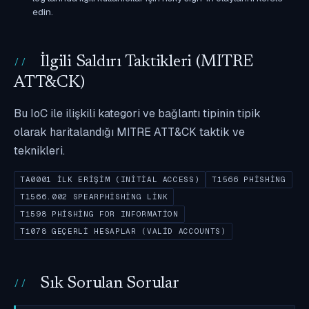
edin.
İlgili Saldırı Taktikleri (MITRE
ATT&CK)
Bu IoC ile ilişkili kategori ve bağlantı tipinin tipik
olarak haritalandığı MITRE ATT&CK taktik ve
teknikleri.
TA0001 İLK ERIŞIM (INITIAL ACCESS)
T1566 PHISHING
T1566.002 SPEARPHISHING LINK
T1598 PHISHING FOR INFORMATION
T1078 GEÇERLI HESAPLAR (VALID ACCOUNTS)
Sık Sorulan Sorular