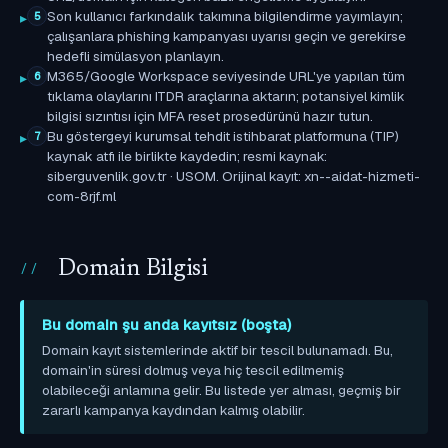
Son kullanıcı farkındalık takımına bilgilendirme yayımlayın;
5
çalışanlara phishing kampanyası uyarısı geçin ve gerekirse
hedefli simülasyon planlayın.
M365/Google Workspace seviyesinde URL'ye yapılan tüm
6
tıklama olaylarını ITDR araçlarına aktarın; potansiyel kimlik
bilgisi sızıntısı için MFA reset prosedürünü hazır tutun.
Bu göstergeyi kurumsal tehdit istihbarat platformuna (TIP)
7
kaynak atfı ile birlikte kaydedin; resmi kaynak:
siberguvenlik.gov.tr · USOM. Orijinal kayıt: xn--aidat-hizmeti-
com-8rjf.ml
Domain Bilgisi
Bu domain şu anda kayıtsız (boşta)
Domain kayıt sistemlerinde aktif bir tescil bulunamadı. Bu,
domain'in süresi dolmuş veya hiç tescil edilmemiş
olabileceği anlamına gelir. Bu listede yer alması, geçmiş bir
zararlı kampanya kaydından kalmış olabilir.