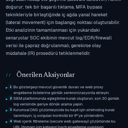
doğurur; tek bir başarılı tıklama, MFA bypass
teknikleriyle birleştiğinde iç ağda yanal hareket
(lateral movement) için başlangıç noktası oluşturabilir.
Etki analizinin tamamlanması için yukarıdaki
senaryolar SOC ekibinin mevcut log/EDR/firewall
verisi ile çapraz doğrulanmalı, gerekirse olay
müdahale (IR) prosedürü tetiklenmelidir.
Önerilen Aksiyonlar
Bu göstergeyi mevcut güvenlik duvarı ve web proxy
1
engelleme listelerine günlük senkronizasyonla ekleyin.
SIEM platformunda eşleştirme kuralı oluşturun; son 30 günlük
2
log verisinde geriye dönük arama yapın.
Kurumsal DNS çözümleyicide bu kayıt için sinkholing kuralı
3
tanımlayın; iç sorguları kontrollü bir IP'ye yönlendirin.
Web içerik filtreleme (secure web gateway) çözümünde bu
4
URL/domain için kategori bazlı engelleme uygulayın.