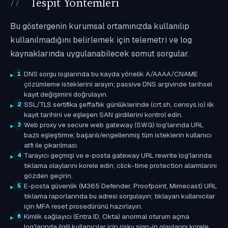
Tespit Yöntemleri
Bu göstergenin kurumsal ortamınızda kullanılıp
kullanılmadığını belirlemek için telemetri ve log
kaynaklarında uygulanabilecek somut sorgular.
DNS sorgu loglarında bu kayda yönelik A/AAAA/CNAME
1
çözümleme isteklerini arayın; passive DNS arşivinde tarihsel
kayıt değişimini doğrulayın.
SSL/TLS sertifika şeffaflık günlüklerinde (crt.sh, censys.io) ilk
2
kayıt tarihini ve eşleşen SAN girdilerini kontrol edin.
Web proxy ve secure web gateway (SWG) log'larında URL
3
bazlı eşleştirme; başarılı/engellenmiş tüm isteklerin kullanıcı
atfı ile çıkarılması.
Tarayıcı geçmişi ve e-posta gateway URL rewrite log'larında
4
tıklama olaylarını korele edin; click-time protection alarmlarını
gözden geçirin.
E-posta güvenlik (M365 Defender, Proofpoint, Mimecast) URL
5
tıklama raporlarında bu adresi sorgulayın; tıklayan kullanıcılar
için MFA reset prosedürünü hazırlayın.
Kimlik sağlayıcı (Entra ID, Okta) anormal oturum açma
6
log'larında ilgili kullanıcılar için risky sign-in olaylarını korele