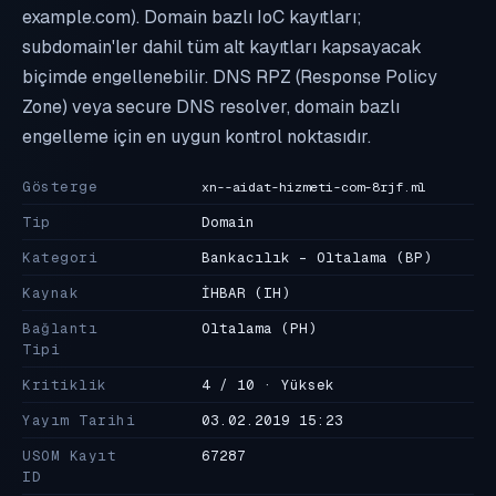
example.com). Domain bazlı IoC kayıtları;
subdomain'ler dahil tüm alt kayıtları kapsayacak
biçimde engellenebilir. DNS RPZ (Response Policy
Zone) veya secure DNS resolver, domain bazlı
engelleme için en uygun kontrol noktasıdır.
Gösterge
xn--aidat-hizmeti-com-8rjf.ml
Tip
Domain
Kategori
Bankacılık - Oltalama
(BP)
Kaynak
İHBAR
(IH)
Bağlantı
Oltalama
(PH)
Tipi
Kritiklik
4 / 10 · Yüksek
Yayım Tarihi
03.02.2019 15:23
USOM Kayıt
67287
ID