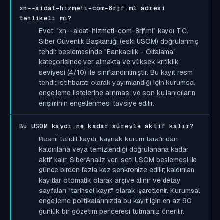
xn--aidat-hizmeti-com-8rjf.ml adresi
tehlikeli mi?
Evet. "xn--aidat-hizmeti-com-8rjf.ml" kaydı T.C.
Siber Güvenlik Başkanlığı (eski USOM) doğrulanmış
tehdit beslemesinde "Bankacılık - Oltalama"
kategorisinde yer almakta ve yüksek kritiklik
seviyesi (4/10) ile sınıflandırılmıştır. Bu kayıt resmi
tehdit istihbaratı olarak yayımlandığı için kurumsal
engelleme listelerine alınması ve son kullanıcıların
erişiminin engellenmesi tavsiye edilir.
Bu USOM kaydı ne kadar süreyle aktif kalır?
Resmi tehdit kaydı, kaynak kurum tarafından
kaldırılana veya temizlendiği doğrulanana kadar
aktif kalır. SiberAnaliz veri seti USOM beslemesi ile
günde birden fazla kez senkronize edilir; kaldırılan
kayıtlar otomatik olarak arşive alınır ve detay
sayfaları "tarihsel kayıt" olarak işaretlenir. Kurumsal
engelleme politikalarınızda bu kayıt için en az 90
günlük bir gözetim penceresi tutmanız önerilir.