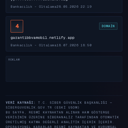
Bankacılık - Oltalama
28.05.2026 22:19
4
DOMAIN
garantibbvamobil.netlify.app
Bankacılık - Oltalama
18.07.2026 18:50
VERI KAYNAĞI:
T.C. SIBER GÜVENLIK BAŞKANLIĞI —
SIBERGUVENLIK.GOV.TR
(ESKI USOM)
BU SAYFA, RESMI KAYNAKTAN ALINAN HAM GÖSTERGE
VERISININ ÜZERINE SIBERANALIZ TARAFINDAN OTOMATIK
ÜRETILMIŞ KATMA DEĞERLI ANALITIK IÇERIK IÇERIR.
OPERASYONEL KARARLAR RESMI KAYNAKTAN VE KURUMSAL