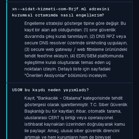
xn--aidat-hizmeti-com-8rjf.ml adresini
kurumsal ortamımda nasıl engellerim?
Engelleme stratejisi gösterge tipine göre değişir. Bu
kayıt bir alan adı olduğundan: (1) sınır güvenlik
duvarında çıkış kuralı tanımlayın, (2) DNS RPZ veya
secure DNS resolver üzerinde sinkholing uygulayın,
(3) secure web gateway / web filtreleme ürünündeki
tehdit feed'ine ekleyin, (4) EDR/SIEM platformunda
eşleştirme kuralı oluşturarak temas eden uç
noktaları izleyin. Detaylı liste için sayfadaki
"Önerilen Aksiyonlar" bölümünü inceleyin.
USOM bu kaydı neden yayımladı?
Kayıt, "Bankacılık - Oltalama" kategorisinde tehdit
göstergesi olarak işaretlenmiştir. T.C. Siber Güvenlik
Başkanlığı bu tür kayıtları; ihbar, otomatik tarama,
uluslararası CERT iş birliği veya operasyonel
istihbarat kaynakları üzerinden doğrulayarak kamu
ile paylaşır. Amaç, ulusal siber güvenlik direncini
artırmak ve hem kurumların hem de bireysel