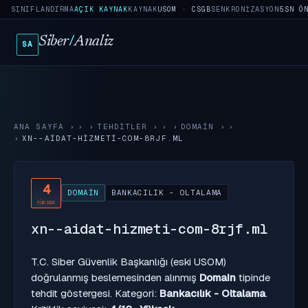
SINIFLANDIRMA
AÇIK KAYNAK
KAYNAK
USOM · CSGB
SENKRONIZASYON
5SN Ö
Siber
/
Analiz
SA
ANA SAYFA
›
TEHDITLER
›
DOMAIN
›
XN--AIDAT-HIZMETI-COM-8RJF.ML
4
DOMAIN
BANKACILIK - OLTALAMA
YÜKSEK
xn--aidat-hizmeti-com-8rjf.ml
T.C. Siber Güvenlik Başkanlığı (eski USOM)
doğrulanmış beslemesinden alınmış
Domain
tipinde
tehdit göstergesi. Kategori:
Bankacılık - Oltalama
.