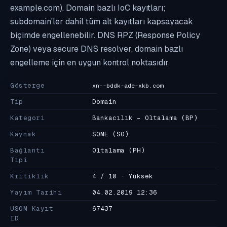
example.com). Domain bazlı IoC kayıtları;
subdomain'ler dahil tüm alt kayıtları kapsayacak
biçimde engellenebilir. DNS RPZ (Response Policy
Zone) veya secure DNS resolver, domain bazlı
engelleme için en uygun kontrol noktasıdır.
Gösterge
xn--bddk-ade-xkb.com
Tip
Domain
Kategori
Bankacılık - Oltalama
(BP)
Kaynak
SOME
(SO)
Bağlantı
Oltalama
(PH)
Tipi
Kritiklik
4 / 10 · Yüksek
Yayım Tarihi
04.02.2019 12:36
USOM Kayıt
67437
ID