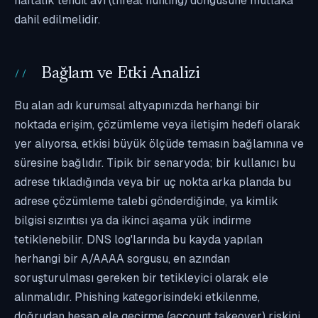
haftalık tehdit avı (threat hunting) döngüsüne mutlaka
dahil edilmelidir.
Bağlam ve Etki Analizi
Bu alan adı kurumsal altyapınızda herhangi bir
noktada erişim, çözümleme veya iletişim hedefi olarak
yer alıyorsa, etkisi büyük ölçüde temasın bağlamına ve
süresine bağlıdır. Tipik bir senaryoda; bir kullanıcı bu
adrese tıkladığında veya bir uç nokta arka planda bu
adrese çözümleme talebi gönderdiğinde, ya kimlik
bilgisi sızıntısı ya da ikinci aşama yük indirme
tetiklenebilir. DNS log'larında bu kayda yapılan
herhangi bir A/AAAA sorgusu, en azından
soruşturulması gereken bir tetikleyici olarak ele
alınmalıdır. Phishing kategorisindeki etkilenme,
doğrudan hesap ele geçirme (account takeover) riskini