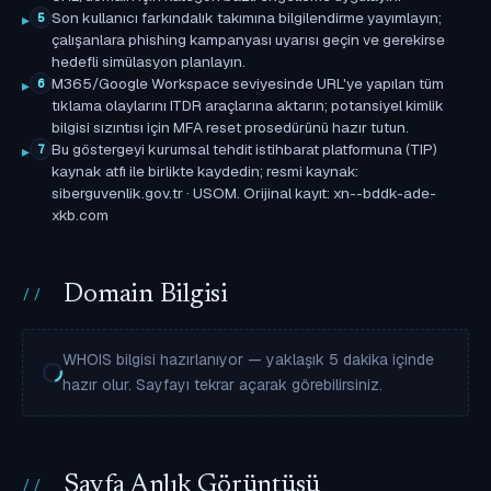
Son kullanıcı farkındalık takımına bilgilendirme yayımlayın;
5
çalışanlara phishing kampanyası uyarısı geçin ve gerekirse
hedefli simülasyon planlayın.
M365/Google Workspace seviyesinde URL'ye yapılan tüm
6
tıklama olaylarını ITDR araçlarına aktarın; potansiyel kimlik
bilgisi sızıntısı için MFA reset prosedürünü hazır tutun.
Bu göstergeyi kurumsal tehdit istihbarat platformuna (TIP)
7
kaynak atfı ile birlikte kaydedin; resmi kaynak:
siberguvenlik.gov.tr · USOM. Orijinal kayıt: xn--bddk-ade-
xkb.com
Domain Bilgisi
WHOIS bilgisi hazırlanıyor — yaklaşık 5 dakika içinde
hazır olur. Sayfayı tekrar açarak görebilirsiniz.
Sayfa Anlık Görüntüsü