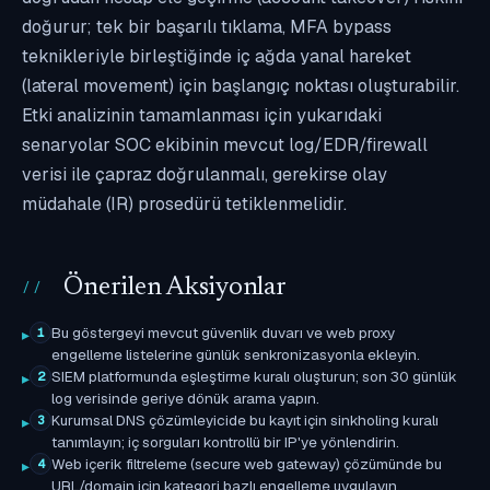
doğurur; tek bir başarılı tıklama, MFA bypass
teknikleriyle birleştiğinde iç ağda yanal hareket
(lateral movement) için başlangıç noktası oluşturabilir.
Etki analizinin tamamlanması için yukarıdaki
senaryolar SOC ekibinin mevcut log/EDR/firewall
verisi ile çapraz doğrulanmalı, gerekirse olay
müdahale (IR) prosedürü tetiklenmelidir.
Önerilen Aksiyonlar
Bu göstergeyi mevcut güvenlik duvarı ve web proxy
1
engelleme listelerine günlük senkronizasyonla ekleyin.
SIEM platformunda eşleştirme kuralı oluşturun; son 30 günlük
2
log verisinde geriye dönük arama yapın.
Kurumsal DNS çözümleyicide bu kayıt için sinkholing kuralı
3
tanımlayın; iç sorguları kontrollü bir IP'ye yönlendirin.
Web içerik filtreleme (secure web gateway) çözümünde bu
4
URL/domain için kategori bazlı engelleme uygulayın.