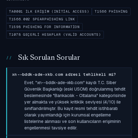
TA0001 İLK ERIŞIM (INITIAL ACCESS)
T1566 PHISHING
T1566.002 SPEARPHISHING LINK
T1598 PHISHING FOR INFORMATION
T1078 GEÇERLI HESAPLAR (VALID ACCOUNTS)
Sık Sorulan Sorular
xn--bddk-ade-xkb.com adresi tehlikeli mi?
Evet. "xn--bddk-ade-xkb.com" kaydı T.C. Siber
Güvenlik Başkanlığı (eski USOM) doğrulanmış tehdit
beslemesinde "Bankacılık - Oltalama" kategorisinde
yer almakta ve yüksek kritiklik seviyesi (4/10) ile
sınıflandırılmıştır. Bu kayıt resmi tehdit istihbaratı
olarak yayımlandığı için kurumsal engelleme
listelerine alınması ve son kullanıcıların erişiminin
engellenmesi tavsiye edilir.