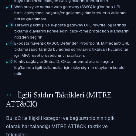
kayıt tarihini ve eşleşen SAN girdilerini kontrol edin.
Web proxy ve secure web gateway (SWG) log'larında URL
3
bazlı eşleştirme; başarılı/engellenmiş tüm isteklerin kullanıcı
atfı ile çıkarılması.
Tarayıcı geçmişi ve e-posta gateway URL rewrite log'larında
4
tıklama olaylarını korele edin; click-time protection alarmlarını
gözden geçirin.
E-posta güvenlik (M365 Defender, Proofpoint, Mimecast) URL
5
tıklama raporlarında bu adresi sorgulayın; tıklayan kullanıcılar
için MFA reset prosedürünü hazırlayın.
Kimlik sağlayıcı (Entra ID, Okta) anormal oturum açma
6
log'larında ilgili kullanıcılar için risky sign-in olaylarını korele
edin.
İlgili Saldırı Taktikleri (MITRE
ATT&CK)
Bu IoC ile ilişkili kategori ve bağlantı tipinin tipik
olarak haritalandığı MITRE ATT&CK taktik ve
teknikleri.