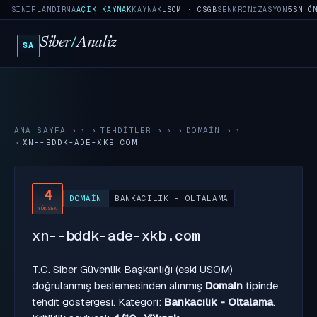
SINIFLANDIRMA
AÇIK KAYNAK
KAYNAK
USOM · CSGB
SENKRONIZASYON
5SN Ö
Siber
/
Analiz
SA
ANA SAYFA
›
TEHDITLER
›
DOMAIN
›
XN--BDDK-ADE-XKB.COM
4
DOMAIN
BANKACILIK - OLTALAMA
YÜKSEK
xn--bddk-ade-xkb.com
T.C. Siber Güvenlik Başkanlığı (eski USOM)
doğrulanmış beslemesinden alınmış
Domain
tipinde
tehdit göstergesi. Kategori:
Bankacılık - Oltalama
.