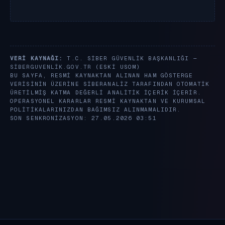
VERI KAYNAĞI:
T.C. SIBER GÜVENLIK BAŞKANLIĞI —
SIBERGUVENLIK.GOV.TR
(ESKI USOM)
BU SAYFA, RESMI KAYNAKTAN ALINAN HAM GÖSTERGE
VERISININ ÜZERINE SIBERANALIZ TARAFINDAN OTOMATIK
ÜRETILMIŞ KATMA DEĞERLI ANALITIK IÇERIK IÇERIR.
OPERASYONEL KARARLAR RESMI KAYNAKTAN VE KURUMSAL
POLITIKALARINIZDAN BAĞIMSIZ ALINMAMALIDIR.
SON SENKRONIZASYON: 27.05.2026 03:51