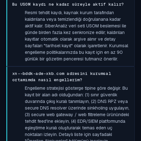
Bu USOM kaydı ne kadar süreyle aktif kalır?
Resmi tehdit kaydı, kaynak kurum tarafından
kaldırılana veya temizlendiği doğrulanana kadar
aktif kalır. SiberAnaliz veri seti USOM beslemesi ile
günde birden fazla kez senkronize edilir; kaldırılan
kayıtlar otomatik olarak arşive alınır ve detay
sayfaları "tarihsel kayıt" olarak işaretlenir. Kurumsal
engelleme politikalarınızda bu kayıt için en az 90
günlük bir gözetim penceresi tutmanız önerilir.
xn--bddk-ade-xkb.com adresini kurumsal
ortamımda nasıl engellerim?
Engelleme stratejisi gösterge tipine göre değişir. Bu
kayıt bir alan adı olduğundan: (1) sınır güvenlik
duvarında çıkış kuralı tanımlayın, (2) DNS RPZ veya
secure DNS resolver üzerinde sinkholing uygulayın,
(3) secure web gateway / web filtreleme ürünündeki
tehdit feed'ine ekleyin, (4) EDR/SIEM platformunda
eşleştirme kuralı oluşturarak temas eden uç
noktaları izleyin. Detaylı liste için sayfadaki
"Önerilen Aksiyonlar" bölümünü inceleyin.