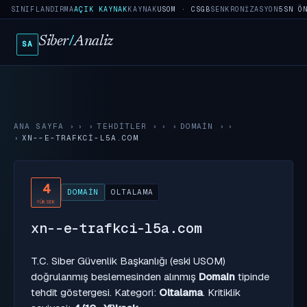
SINIFLANDIRMA
AÇIK KAYNAK
KAYNAK
USOM · CSGB
SENKRONIZASYON
5SN Ö
Siber
/
Analiz
SA
ANA SAYFA
›
TEHDITLER
›
DOMAIN
›
XN--E-TRAFKCI-L5A.COM
4
DOMAIN
OLTALAMA
YÜKSEK
xn--e-trafkci-l5a.com
T.C. Siber Güvenlik Başkanlığı (eski USOM)
doğrulanmış beslemesinden alınmış
Domain
tipinde
tehdit göstergesi. Kategori:
Oltalama
. Kritiklik