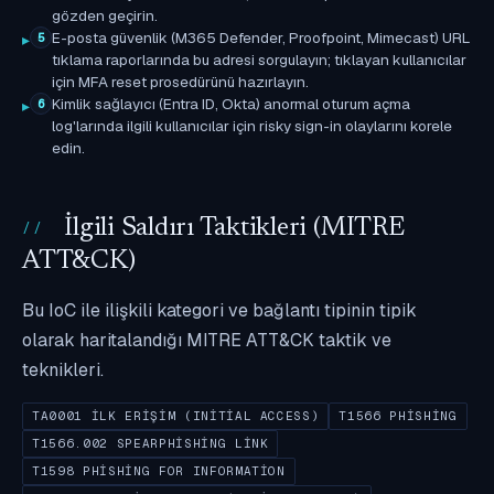
gözden geçirin.
E-posta güvenlik (M365 Defender, Proofpoint, Mimecast) URL
5
tıklama raporlarında bu adresi sorgulayın; tıklayan kullanıcılar
için MFA reset prosedürünü hazırlayın.
Kimlik sağlayıcı (Entra ID, Okta) anormal oturum açma
6
log'larında ilgili kullanıcılar için risky sign-in olaylarını korele
edin.
İlgili Saldırı Taktikleri (MITRE
ATT&CK)
Bu IoC ile ilişkili kategori ve bağlantı tipinin tipik
olarak haritalandığı MITRE ATT&CK taktik ve
teknikleri.
TA0001 İLK ERIŞIM (INITIAL ACCESS)
T1566 PHISHING
T1566.002 SPEARPHISHING LINK
T1598 PHISHING FOR INFORMATION