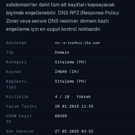
subdomain'ler dahil tüm alt kayıtları kapsayacak
biçimde engellenebilir. DNS RPZ (Response Policy
Zone) veya secure DNS resolver, domain bazlı
engelleme için en uygun kontrol noktasıdır.
Gösterge
xn--e-trafkci-l5a.com
Tip
Domain
Kategori
Oltalama
(PH)
Kaynak
İHBAR
(IH)
Bağlantı
Oltalama
(PH)
Tipi
Kritiklik
4 / 10 · Yüksek
Yayım Tarihi
28.01.2019 11:55
USOM Kayıt
66299
ID
Son Senkron
27.05.2026 03:52