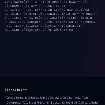
VERI KAYNAĞI:
T.C. SIBER GÜVENLIK BAŞKANLIĞI —
SIBERGUVENLIK.GOV.TR
(ESKI USOM)
BU SAYFA, RESMI KAYNAKTAN ALINAN HAM GÖSTERGE
VERISININ ÜZERINE SIBERANALIZ TARAFINDAN OTOMATIK
ÜRETILMIŞ KATMA DEĞERLI ANALITIK IÇERIK IÇERIR.
OPERASYONEL KARARLAR RESMI KAYNAKTAN VE KURUMSAL
POLITIKALARINIZDAN BAĞIMSIZ ALINMAMALIDIR.
SON SENKRONIZASYON: 27.05.2026 03:52
SIBERANALIZ
Türkiye tehdit istihbaratı için bağımsız analiz konsolu. Tüm
göstergeler T.C. Siber Güvenlik Başkanlığı (eski USOM) tarafından