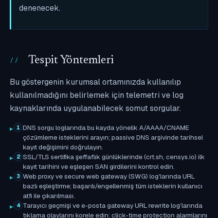
denenecek.
Tespit Yöntemleri
Bu göstergenin kurumsal ortamınızda kullanılıp
kullanılmadığını belirlemek için telemetri ve log
kaynaklarında uygulanabilecek somut sorgular.
DNS sorgu loglarında bu kayda yönelik A/AAAA/CNAME
1
çözümleme isteklerini arayın; passive DNS arşivinde tarihsel
kayıt değişimini doğrulayın.
SSL/TLS sertifika şeffaflık günlüklerinde (crt.sh, censys.io) ilk
2
kayıt tarihini ve eşleşen SAN girdilerini kontrol edin.
Web proxy ve secure web gateway (SWG) log'larında URL
3
bazlı eşleştirme; başarılı/engellenmiş tüm isteklerin kullanıcı
atfı ile çıkarılması.
Tarayıcı geçmişi ve e-posta gateway URL rewrite log'larında
4
tıklama olaylarını korele edin; click-time protection alarmlarını