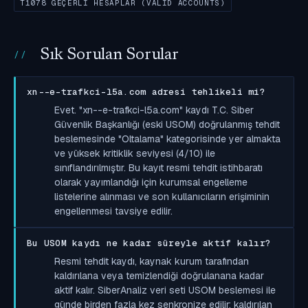
T1078 GEÇERLI HESAPLAR (VALID ACCOUNTS)
Sık Sorulan Sorular
xn--e-trafkci-l5a.com adresi tehlikeli mi?
Evet. "xn--e-trafkci-l5a.com" kaydı T.C. Siber
Güvenlik Başkanlığı (eski USOM) doğrulanmış tehdit
beslemesinde "Oltalama" kategorisinde yer almakta
ve yüksek kritiklik seviyesi (4/10) ile
sınıflandırılmıştır. Bu kayıt resmi tehdit istihbaratı
olarak yayımlandığı için kurumsal engelleme
listelerine alınması ve son kullanıcıların erişiminin
engellenmesi tavsiye edilir.
Bu USOM kaydı ne kadar süreyle aktif kalır?
Resmi tehdit kaydı, kaynak kurum tarafından
kaldırılana veya temizlendiği doğrulanana kadar
aktif kalır. SiberAnaliz veri seti USOM beslemesi ile
günde birden fazla kez senkronize edilir; kaldırılan