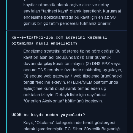
kayıtlar otomatik olarak arşive alınır ve detay
sayfaları "tarihsel kayıt" olarak işaretlenir. Kurumsal
engelleme politikalarınızda bu kayıt için en az 90
günlük bir gözetim penceresi tutmanız önerilir.
xn--e-trafkci-l5a.com adresini kurumsal
ortamımda nasıl engellerim?
Engelleme stratejisi gösterge tipine göre değişir. Bu
kayıt bir alan adı olduğundan: (1) sınır güvenlik
duvarında çıkış kuralı tanımlayın, (2) DNS RPZ veya
secure DNS resolver üzerinde sinkholing uygulayın,
(3) secure web gateway / web filtreleme ürünündeki
tehdit feed'ine ekleyin, (4) EDR/SIEM platformunda
eşleştirme kuralı oluşturarak temas eden uç
noktaları izleyin. Detaylı liste için sayfadaki
"Önerilen Aksiyonlar" bölümünü inceleyin.
USOM bu kaydı neden yayımladı?
Kayıt, "Oltalama" kategorisinde tehdit göstergesi
olarak işaretlenmiştir. T.C. Siber Güvenlik Başkanlığı