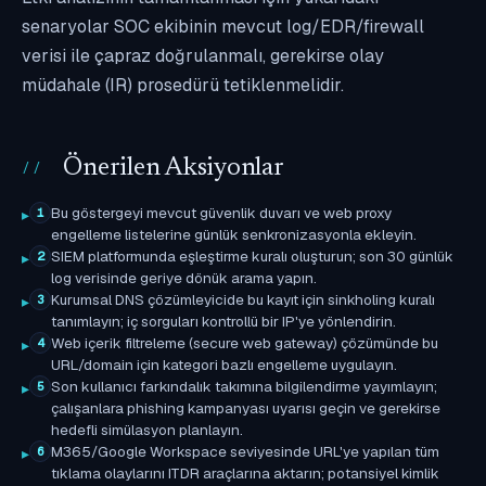
senaryolar SOC ekibinin mevcut log/EDR/firewall
verisi ile çapraz doğrulanmalı, gerekirse olay
müdahale (IR) prosedürü tetiklenmelidir.
Önerilen Aksiyonlar
Bu göstergeyi mevcut güvenlik duvarı ve web proxy
1
engelleme listelerine günlük senkronizasyonla ekleyin.
SIEM platformunda eşleştirme kuralı oluşturun; son 30 günlük
2
log verisinde geriye dönük arama yapın.
Kurumsal DNS çözümleyicide bu kayıt için sinkholing kuralı
3
tanımlayın; iç sorguları kontrollü bir IP'ye yönlendirin.
Web içerik filtreleme (secure web gateway) çözümünde bu
4
URL/domain için kategori bazlı engelleme uygulayın.
Son kullanıcı farkındalık takımına bilgilendirme yayımlayın;
5
çalışanlara phishing kampanyası uyarısı geçin ve gerekirse
hedefli simülasyon planlayın.
M365/Google Workspace seviyesinde URL'ye yapılan tüm
6
tıklama olaylarını ITDR araçlarına aktarın; potansiyel kimlik