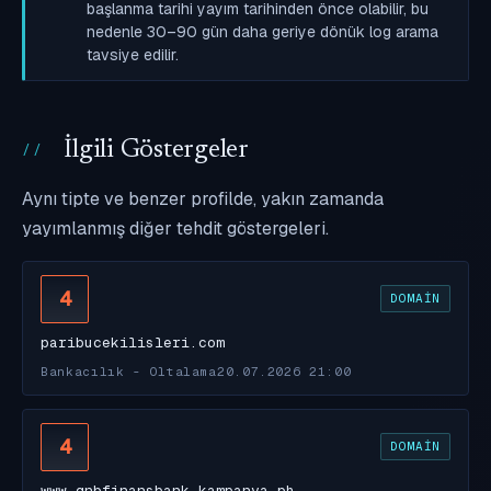
başlanma tarihi yayım tarihinden önce olabilir, bu
nedenle 30–90 gün daha geriye dönük log arama
tavsiye edilir.
İlgili Göstergeler
Aynı tipte ve benzer profilde, yakın zamanda
yayımlanmış diğer tehdit göstergeleri.
4
DOMAIN
paribucekilisleri.com
Bankacılık - Oltalama
20.07.2026 21:00
4
DOMAIN
www-qnbfinansbank-kampanya.ph