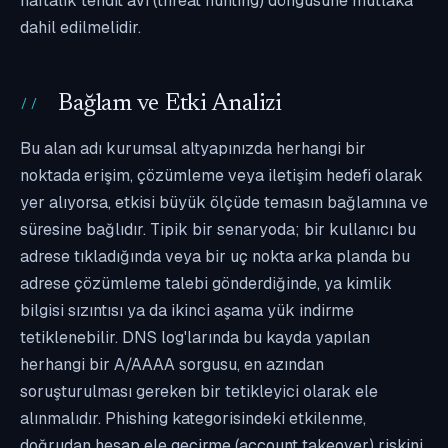
haftalık tehdit avı (threat hunting) döngüsüne mutlaka
dahil edilmelidir.
Bağlam ve Etki Analizi
Bu alan adı kurumsal altyapınızda herhangi bir
noktada erişim, çözümleme veya iletişim hedefi olarak
yer alıyorsa, etkisi büyük ölçüde temasın bağlamına ve
süresine bağlıdır. Tipik bir senaryoda; bir kullanıcı bu
adrese tıkladığında veya bir uç nokta arka planda bu
adrese çözümleme talebi gönderdiğinde, ya kimlik
bilgisi sızıntısı ya da ikinci aşama yük indirme
tetiklenebilir. DNS log'larında bu kayda yapılan
herhangi bir A/AAAA sorgusu, en azından
soruşturulması gereken bir tetikleyici olarak ele
alınmalıdır. Phishing kategorisindeki etkilenme,
doğrudan hesap ele geçirme (account takeover) riskini