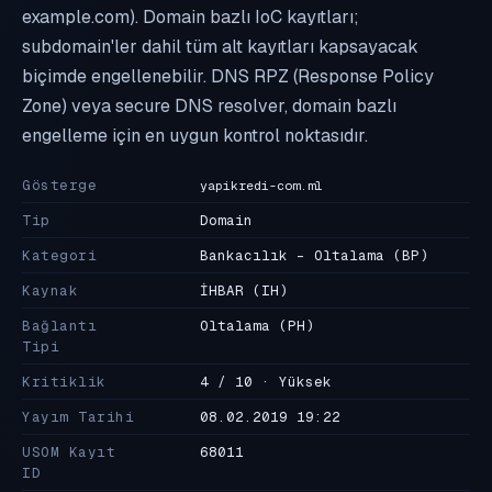
example.com). Domain bazlı IoC kayıtları;
subdomain'ler dahil tüm alt kayıtları kapsayacak
biçimde engellenebilir. DNS RPZ (Response Policy
Zone) veya secure DNS resolver, domain bazlı
engelleme için en uygun kontrol noktasıdır.
Gösterge
yapikredi-com.ml
Tip
Domain
Kategori
Bankacılık - Oltalama
(BP)
Kaynak
İHBAR
(IH)
Bağlantı
Oltalama
(PH)
Tipi
Kritiklik
4 / 10 · Yüksek
Yayım Tarihi
08.02.2019 19:22
USOM Kayıt
68011
ID