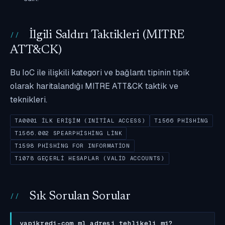
İlgili Saldırı Taktikleri (MITRE
ATT&CK)
Bu IoC ile ilişkili kategori ve bağlantı tipinin tipik
olarak haritalandığı MITRE ATT&CK taktik ve
teknikleri.
TA0001 İLK ERIŞIM (INITIAL ACCESS)
T1566 PHISHING
T1566.002 SPEARPHISHING LINK
T1598 PHISHING FOR INFORMATION
T1078 GEÇERLI HESAPLAR (VALID ACCOUNTS)
Sık Sorulan Sorular
yapikredi-com.ml adresi tehlikeli mi?