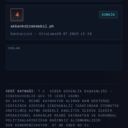
4
DOMAIN
akbankdirekmobil.ph
Bankacılık - Oltalama
20.07.2026 15:30
VERI KAYNAĞI:
T.C. SIBER GÜVENLIK BAŞKANLIĞI —
SIBERGUVENLIK.GOV.TR
(ESKI USOM)
BU SAYFA, RESMI KAYNAKTAN ALINAN HAM GÖSTERGE
VERISININ ÜZERINE SIBERANALIZ TARAFINDAN OTOMATIK
ÜRETILMIŞ KATMA DEĞERLI ANALITIK IÇERIK IÇERIR.
OPERASYONEL KARARLAR RESMI KAYNAKTAN VE KURUMSAL
POLITIKALARINIZDAN BAĞIMSIZ ALINMAMALIDIR.
SON SENKRONIZASYON: 27.05.2026 03:51