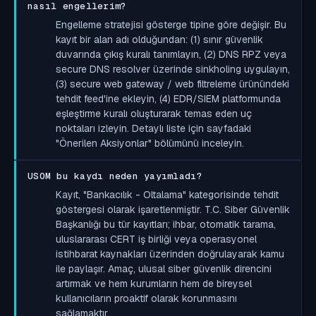
nasıl engellerim?
Engelleme stratejisi gösterge tipine göre değişir. Bu
kayıt bir alan adı olduğundan: (1) sınır güvenlik
duvarında çıkış kuralı tanımlayın, (2) DNS RPZ veya
secure DNS resolver üzerinde sinkholing uygulayın,
(3) secure web gateway / web filtreleme ürünündeki
tehdit feed'ine ekleyin, (4) EDR/SIEM platformunda
eşleştirme kuralı oluşturarak temas eden uç
noktaları izleyin. Detaylı liste için sayfadaki
"Önerilen Aksiyonlar" bölümünü inceleyin.
USOM bu kaydı neden yayımladı?
Kayıt, "Bankacılık - Oltalama" kategorisinde tehdit
göstergesi olarak işaretlenmiştir. T.C. Siber Güvenlik
Başkanlığı bu tür kayıtları; ihbar, otomatik tarama,
uluslararası CERT iş birliği veya operasyonel
istihbarat kaynakları üzerinden doğrulayarak kamu
ile paylaşır. Amaç, ulusal siber güvenlik direncini
artırmak ve hem kurumların hem de bireysel
kullanıcıların proaktif olarak korunmasını
sağlamaktır.