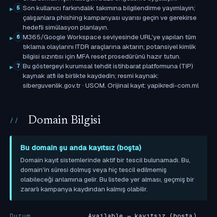
Son kullanıcı farkındalık takımına bilgilendirme yayımlayın;
5
çalışanlara phishing kampanyası uyarısı geçin ve gerekirse
hedefli simülasyon planlayın.
M365/Google Workspace seviyesinde URL'ye yapılan tüm
6
tıklama olaylarını ITDR araçlarına aktarın; potansiyel kimlik
bilgisi sızıntısı için MFA reset prosedürünü hazır tutun.
Bu göstergeyi kurumsal tehdit istihbarat platformuna (TIP)
7
kaynak atfı ile birlikte kaydedin; resmi kaynak:
siberguvenlik.gov.tr · USOM. Orijinal kayıt: yapikredi-com.ml
Domain Bilgisi
Bu domain şu anda kayıtsız (boşta)
Domain kayıt sistemlerinde aktif bir tescil bulunamadı. Bu,
domain'in süresi dolmuş veya hiç tescil edilmemiş
olabileceği anlamına gelir. Bu listede yer alması, geçmiş bir
zararlı kampanya kaydından kalmış olabilir.
Durum
Available — kayıtsız (boşta)