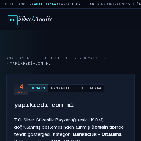
SINIFLANDIRMA
AÇIK KAYNAK
KAYNAK
USOM · CSGB
SENKRONIZASYON
5SN Ö
Siber
/
Analiz
SA
ANA SAYFA
›
TEHDITLER
›
DOMAIN
›
YAPIKREDI-COM.ML
4
DOMAIN
BANKACILIK - OLTALAMA
YÜKSEK
yapikredi-com.ml
T.C. Siber Güvenlik Başkanlığı (eski USOM)
doğrulanmış beslemesinden alınmış
Domain
tipinde
tehdit göstergesi. Kategori:
Bankacılık - Oltalama
.