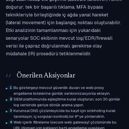
doğurur; tek bir başarılı tıklama, MFA bypass
teknikleriyle birleştiğinde iç ağda yanal hareket
(lateral movement) için başlangıç noktası oluşturabilir.
Etki analizinin tamamlanması için yukarıdaki
senaryolar SOC ekibinin mevcut log/EDR/firewall
verisi ile çapraz doğrulanmalı, gerekirse olay
müdahale (IR) prosedürü tetiklenmelidir.
Önerilen Aksiyonlar
Bu göstergeyi mevcut güvenlik duvarı ve web proxy
1
engelleme listelerine günlük senkronizasyonla ekleyin.
SIEM platformunda eşleştirme kuralı oluşturun; son 30 günlük
2
log verisinde geriye dönük arama yapın.
Kurumsal DNS çözümleyicide bu kayıt için sinkholing kuralı
3
tanımlayın; iç sorguları kontrollü bir IP'ye yönlendirin.
Web içerik filtreleme (secure web gateway) çözümünde bu
4
URL/domain için kategori bazlı engelleme uygulayın.