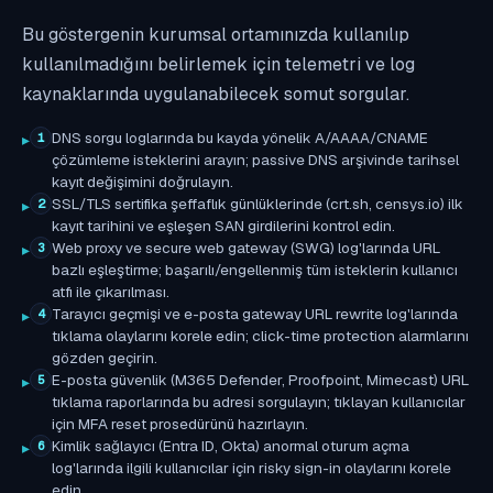
Bu göstergenin kurumsal ortamınızda kullanılıp
kullanılmadığını belirlemek için telemetri ve log
kaynaklarında uygulanabilecek somut sorgular.
DNS sorgu loglarında bu kayda yönelik A/AAAA/CNAME
1
çözümleme isteklerini arayın; passive DNS arşivinde tarihsel
kayıt değişimini doğrulayın.
SSL/TLS sertifika şeffaflık günlüklerinde (crt.sh, censys.io) ilk
2
kayıt tarihini ve eşleşen SAN girdilerini kontrol edin.
Web proxy ve secure web gateway (SWG) log'larında URL
3
bazlı eşleştirme; başarılı/engellenmiş tüm isteklerin kullanıcı
atfı ile çıkarılması.
Tarayıcı geçmişi ve e-posta gateway URL rewrite log'larında
4
tıklama olaylarını korele edin; click-time protection alarmlarını
gözden geçirin.
E-posta güvenlik (M365 Defender, Proofpoint, Mimecast) URL
5
tıklama raporlarında bu adresi sorgulayın; tıklayan kullanıcılar
için MFA reset prosedürünü hazırlayın.
Kimlik sağlayıcı (Entra ID, Okta) anormal oturum açma
6
log'larında ilgili kullanıcılar için risky sign-in olaylarını korele
edin.