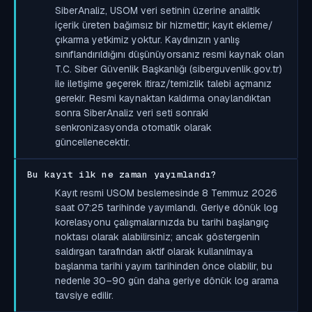
SiberAnaliz, USOM veri setinin üzerine analitik
içerik üreten bağımsız bir hizmettir; kayıt ekleme/
çıkarma yetkimiz yoktur. Kaydınızın yanlış
sınıflandırıldığını düşünüyorsanız resmi kaynak olan
T.C. Siber Güvenlik Başkanlığı (siberguvenlik.gov.tr)
ile iletişime geçerek itiraz/temizlik talebi açmanız
gerekir. Resmi kaynaktan kaldırma onaylandıktan
sonra SiberAnaliz veri seti sonraki
senkronizasyonda otomatik olarak
güncellenecektir.
Bu kayıt ilk ne zaman yayımlandı?
Kayıt resmi USOM beslemesinde 8 Temmuz 2026
saat 07:25 tarihinde yayımlandı. Geriye dönük log
korelasyonu çalışmalarınızda bu tarihi başlangıç
noktası olarak alabilirsiniz; ancak göstergenin
saldırgan tarafından aktif olarak kullanılmaya
başlanma tarihi yayım tarihinden önce olabilir, bu
nedenle 30–90 gün daha geriye dönük log arama
tavsiye edilir.