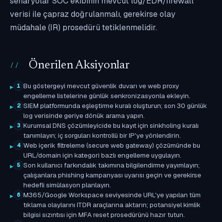
senaryolar SOC ekibinin mevcut log/EDR/firewall
verisi ile çapraz doğrulanmalı, gerekirse olay
müdahale (IR) prosedürü tetiklenmelidir.
Önerilen Aksiyonlar
Bu göstergeyi mevcut güvenlik duvarı ve web proxy
1
engelleme listelerine günlük senkronizasyonla ekleyin.
SIEM platformunda eşleştirme kuralı oluşturun; son 30 günlük
2
log verisinde geriye dönük arama yapın.
Kurumsal DNS çözümleyicide bu kayıt için sinkholing kuralı
3
tanımlayın; iç sorguları kontrollü bir IP'ye yönlendirin.
Web içerik filtreleme (secure web gateway) çözümünde bu
4
URL/domain için kategori bazlı engelleme uygulayın.
Son kullanıcı farkındalık takımına bilgilendirme yayımlayın;
5
çalışanlara phishing kampanyası uyarısı geçin ve gerekirse
hedefli simülasyon planlayın.
M365/Google Workspace seviyesinde URL'ye yapılan tüm
6
tıklama olaylarını ITDR araçlarına aktarın; potansiyel kimlik
bilgisi sızıntısı için MFA reset prosedürünü hazır tutun.