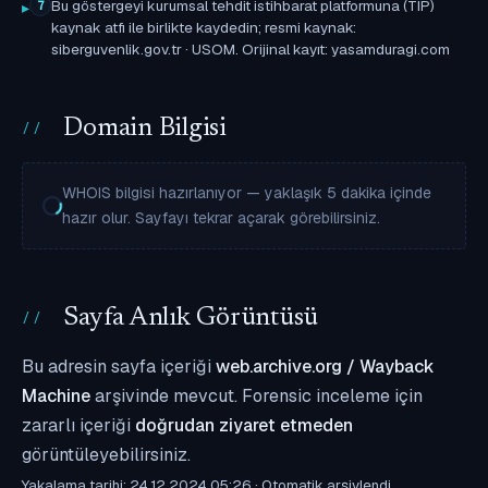
Bu göstergeyi kurumsal tehdit istihbarat platformuna (TIP)
7
kaynak atfı ile birlikte kaydedin; resmi kaynak:
siberguvenlik.gov.tr · USOM. Orijinal kayıt: yasamduragi.com
Domain Bilgisi
WHOIS bilgisi hazırlanıyor — yaklaşık 5 dakika içinde
hazır olur. Sayfayı tekrar açarak görebilirsiniz.
Sayfa Anlık Görüntüsü
Bu adresin sayfa içeriği
web.archive.org / Wayback
Machine
arşivinde mevcut. Forensic inceleme için
zararlı içeriği
doğrudan ziyaret etmeden
görüntüleyebilirsiniz.
Yakalama tarihi: 24.12.2024 05:26 · Otomatik arşivlendi