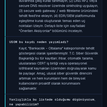
duvarında çıkış kuralı tanımlayın, (2) DNS RPZ veya
secure DNS resolver üzerinde sinkholing uygulayın,
(3) secure web gateway / web filtreleme ürünündeki
tehdit feed'ine ekleyin, (4) EDR/SIEM platformunda
eşleştirme kuralı oluşturarak temas eden uç
noktaları izleyin. Detaylı liste için sayfadaki
"Önerilen Aksiyonlar" bölümünü inceleyin.
USOM bu kaydı neden yayımladı?
Kayıt, "Bankacılık - Oltalama" kategorisinde tehdit
göstergesi olarak işaretlenmiştir. T.C. Siber Güvenlik
Başkanlığı bu tür kayıtları; ihbar, otomatik tarama,
uluslararası CERT iş birliği veya operasyonel
istihbarat kaynakları üzerinden doğrulayarak kamu
ile paylaşır. Amaç, ulusal siber güvenlik direncini
artırmak ve hem kurumların hem de bireysel
kullanıcıların proaktif olarak korunmasını
sağlamaktır.
Yanlışlıkla bu listede olduğumu düşünüyorum,
ne yapabilirim?