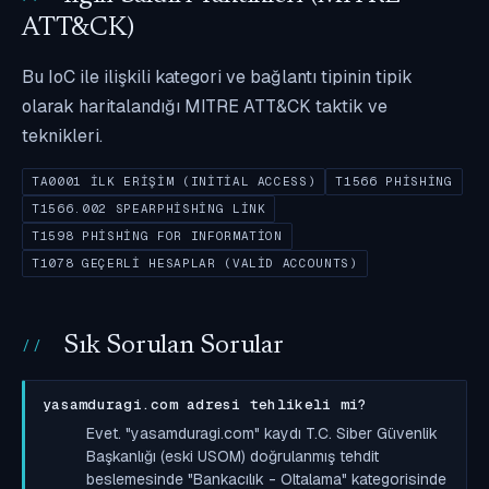
ATT&CK)
Bu IoC ile ilişkili kategori ve bağlantı tipinin tipik
olarak haritalandığı MITRE ATT&CK taktik ve
teknikleri.
TA0001 İLK ERIŞIM (INITIAL ACCESS)
T1566 PHISHING
T1566.002 SPEARPHISHING LINK
T1598 PHISHING FOR INFORMATION
T1078 GEÇERLI HESAPLAR (VALID ACCOUNTS)
Sık Sorulan Sorular
yasamduragi.com adresi tehlikeli mi?
Evet. "yasamduragi.com" kaydı T.C. Siber Güvenlik
Başkanlığı (eski USOM) doğrulanmış tehdit
beslemesinde "Bankacılık - Oltalama" kategorisinde