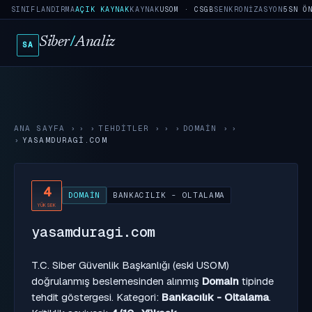
SINIFLANDIRMA
AÇIK KAYNAK
KAYNAK
USOM · CSGB
SENKRONIZASYON
5SN Ö
Siber
/
Analiz
SA
ANA SAYFA
›
TEHDITLER
›
DOMAIN
›
YASAMDURAGI.COM
4
DOMAIN
BANKACILIK - OLTALAMA
YÜKSEK
yasamduragi.com
T.C. Siber Güvenlik Başkanlığı (eski USOM)
doğrulanmış beslemesinden alınmış
Domain
tipinde
tehdit göstergesi. Kategori:
Bankacılık - Oltalama
.