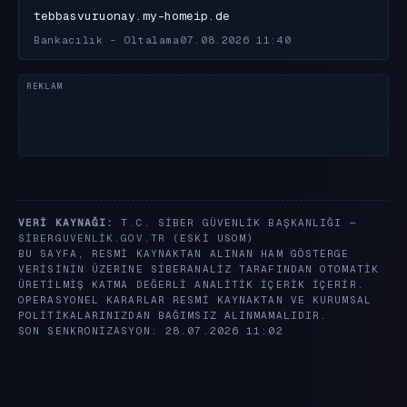
tebbasvuruonay.my-homeip.de
Bankacılık - Oltalama
07.08.2026 11:40
VERI KAYNAĞI:
T.C. SIBER GÜVENLIK BAŞKANLIĞI —
SIBERGUVENLIK.GOV.TR
(ESKI USOM)
BU SAYFA, RESMI KAYNAKTAN ALINAN HAM GÖSTERGE
VERISININ ÜZERINE SIBERANALIZ TARAFINDAN OTOMATIK
ÜRETILMIŞ KATMA DEĞERLI ANALITIK IÇERIK IÇERIR.
OPERASYONEL KARARLAR RESMI KAYNAKTAN VE KURUMSAL
POLITIKALARINIZDAN BAĞIMSIZ ALINMAMALIDIR.
SON SENKRONIZASYON: 28.07.2026 11:02