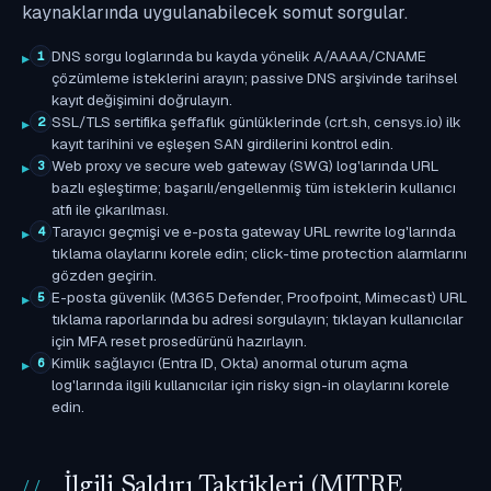
kaynaklarında uygulanabilecek somut sorgular.
DNS sorgu loglarında bu kayda yönelik A/AAAA/CNAME
1
çözümleme isteklerini arayın; passive DNS arşivinde tarihsel
kayıt değişimini doğrulayın.
SSL/TLS sertifika şeffaflık günlüklerinde (crt.sh, censys.io) ilk
2
kayıt tarihini ve eşleşen SAN girdilerini kontrol edin.
Web proxy ve secure web gateway (SWG) log'larında URL
3
bazlı eşleştirme; başarılı/engellenmiş tüm isteklerin kullanıcı
atfı ile çıkarılması.
Tarayıcı geçmişi ve e-posta gateway URL rewrite log'larında
4
tıklama olaylarını korele edin; click-time protection alarmlarını
gözden geçirin.
E-posta güvenlik (M365 Defender, Proofpoint, Mimecast) URL
5
tıklama raporlarında bu adresi sorgulayın; tıklayan kullanıcılar
için MFA reset prosedürünü hazırlayın.
Kimlik sağlayıcı (Entra ID, Okta) anormal oturum açma
6
log'larında ilgili kullanıcılar için risky sign-in olaylarını korele
edin.
İlgili Saldırı Taktikleri (MITRE