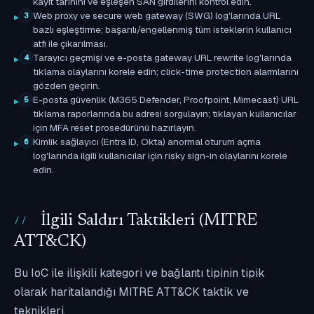
kayıt tarihini ve eşleşen SAN girdilerini kontrol edin.
Web proxy ve secure web gateway (SWG) log'larında URL
3
bazlı eşleştirme; başarılı/engellenmiş tüm isteklerin kullanıcı
atfı ile çıkarılması.
Tarayıcı geçmişi ve e-posta gateway URL rewrite log'larında
4
tıklama olaylarını korele edin; click-time protection alarmlarını
gözden geçirin.
E-posta güvenlik (M365 Defender, Proofpoint, Mimecast) URL
5
tıklama raporlarında bu adresi sorgulayın; tıklayan kullanıcılar
için MFA reset prosedürünü hazırlayın.
Kimlik sağlayıcı (Entra ID, Okta) anormal oturum açma
6
log'larında ilgili kullanıcılar için risky sign-in olaylarını korele
edin.
İlgili Saldırı Taktikleri (MITRE
ATT&CK)
Bu IoC ile ilişkili kategori ve bağlantı tipinin tipik
olarak haritalandığı MITRE ATT&CK taktik ve
teknikleri.