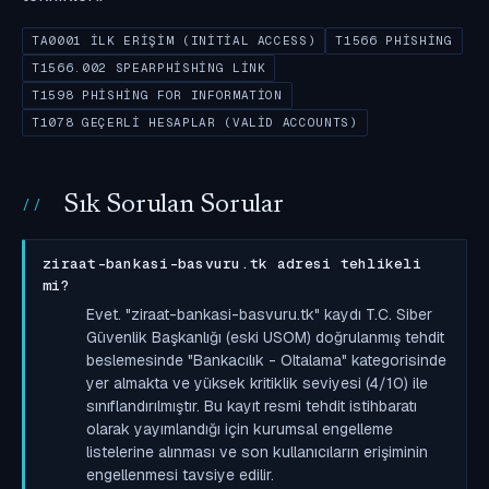
TA0001 İLK ERIŞIM (INITIAL ACCESS)
T1566 PHISHING
T1566.002 SPEARPHISHING LINK
T1598 PHISHING FOR INFORMATION
T1078 GEÇERLI HESAPLAR (VALID ACCOUNTS)
Sık Sorulan Sorular
ziraat-bankasi-basvuru.tk adresi tehlikeli
mi?
Evet. "ziraat-bankasi-basvuru.tk" kaydı T.C. Siber
Güvenlik Başkanlığı (eski USOM) doğrulanmış tehdit
beslemesinde "Bankacılık - Oltalama" kategorisinde
yer almakta ve yüksek kritiklik seviyesi (4/10) ile
sınıflandırılmıştır. Bu kayıt resmi tehdit istihbaratı
olarak yayımlandığı için kurumsal engelleme
listelerine alınması ve son kullanıcıların erişiminin
engellenmesi tavsiye edilir.