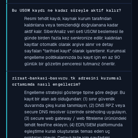
Bu USOM kaydı ne kadar süreyle aktif kalır?
Resmi tehdit kaydı, kaynak kurum tarafından
kaldırılana veya temizlendiği doğrulanana kadar
aktif kalır. SiberAnaliz veri seti USOM beslemesi ile
günde birden fazla kez senkronize edilir; kaldırılan
kayıtlar otomatik olarak arşive alınır ve detay
sayfaları "tarihsel kayıt" olarak işaretlenir. Kurumsal
engelleme politikalarınızda bu kayıt için en az 90
günlük bir gözetim penceresi tutmanız önerilir.
ziraat-bankasi-basvuru.tk adresini kurumsal
ortamımda nasıl engellerim?
Engelleme stratejisi gösterge tipine göre değişir. Bu
kayıt bir alan adı olduğundan: (1) sınır güvenlik
duvarında çıkış kuralı tanımlayın, (2) DNS RPZ veya
secure DNS resolver üzerinde sinkholing uygulayın,
(3) secure web gateway / web filtreleme ürünündeki
tehdit feed'ine ekleyin, (4) EDR/SIEM platformunda
eşleştirme kuralı oluşturarak temas eden uç
noktaları izleyin. Detaylı liste için sayfadaki