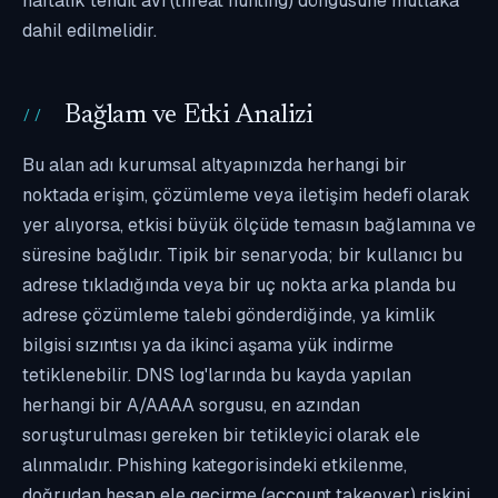
haftalık tehdit avı (threat hunting) döngüsüne mutlaka
dahil edilmelidir.
Bağlam ve Etki Analizi
Bu alan adı kurumsal altyapınızda herhangi bir
noktada erişim, çözümleme veya iletişim hedefi olarak
yer alıyorsa, etkisi büyük ölçüde temasın bağlamına ve
süresine bağlıdır. Tipik bir senaryoda; bir kullanıcı bu
adrese tıkladığında veya bir uç nokta arka planda bu
adrese çözümleme talebi gönderdiğinde, ya kimlik
bilgisi sızıntısı ya da ikinci aşama yük indirme
tetiklenebilir. DNS log'larında bu kayda yapılan
herhangi bir A/AAAA sorgusu, en azından
soruşturulması gereken bir tetikleyici olarak ele
alınmalıdır. Phishing kategorisindeki etkilenme,
doğrudan hesap ele geçirme (account takeover) riskini