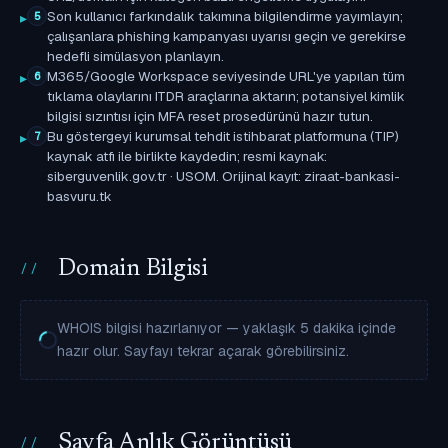
Son kullanıcı farkındalık takımına bilgilendirme yayımlayın;
5
çalışanlara phishing kampanyası uyarısı geçin ve gerekirse
hedefli simülasyon planlayın.
M365/Google Workspace seviyesinde URL'ye yapılan tüm
6
tıklama olaylarını ITDR araçlarına aktarın; potansiyel kimlik
bilgisi sızıntısı için MFA reset prosedürünü hazır tutun.
Bu göstergeyi kurumsal tehdit istihbarat platformuna (TIP)
7
kaynak atfı ile birlikte kaydedin; resmi kaynak:
siberguvenlik.gov.tr · USOM. Orijinal kayıt: ziraat-bankasi-
basvuru.tk
Domain Bilgisi
WHOIS bilgisi hazırlanıyor — yaklaşık 5 dakika içinde
hazır olur. Sayfayı tekrar açarak görebilirsiniz.
Sayfa Anlık Görüntüsü