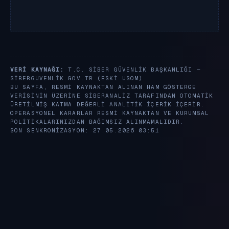
VERI KAYNAĞI:
T.C. SIBER GÜVENLIK BAŞKANLIĞI —
SIBERGUVENLIK.GOV.TR
(ESKI USOM)
BU SAYFA, RESMI KAYNAKTAN ALINAN HAM GÖSTERGE
VERISININ ÜZERINE SIBERANALIZ TARAFINDAN OTOMATIK
ÜRETILMIŞ KATMA DEĞERLI ANALITIK IÇERIK IÇERIR.
OPERASYONEL KARARLAR RESMI KAYNAKTAN VE KURUMSAL
POLITIKALARINIZDAN BAĞIMSIZ ALINMAMALIDIR.
SON SENKRONIZASYON: 27.05.2026 03:51