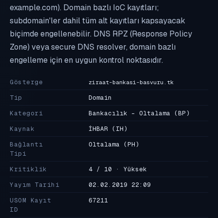
example.com). Domain bazlı IoC kayıtları;
subdomain'ler dahil tüm alt kayıtları kapsayacak
biçimde engellenebilir. DNS RPZ (Response Policy
Zone) veya secure DNS resolver, domain bazlı
engelleme için en uygun kontrol noktasıdır.
Gösterge
ziraat-bankasi-basvuru.tk
Tip
Domain
Kategori
Bankacılık - Oltalama
(BP)
Kaynak
İHBAR
(IH)
Bağlantı
Oltalama
(PH)
Tipi
Kritiklik
4 / 10 · Yüksek
Yayım Tarihi
02.02.2019 22:09
USOM Kayıt
67211
ID