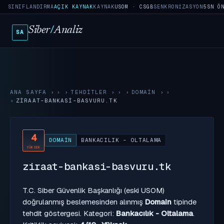
SINIFLANDIRMA
AÇIK KAYNAK
KAYNAK
USOM · CSGB
SENKRONIZASYON
5SN Ö
Siber
/
Analiz
SA
ANA SAYFA
›
TEHDITLER
›
DOMAIN
›
ZIRAAT-BANKASI-BASVURU.TK
4
DOMAIN
BANKACILIK - OLTALAMA
YÜKSEK
ziraat-bankasi-basvuru.tk
T.C. Siber Güvenlik Başkanlığı (eski USOM)
doğrulanmış beslemesinden alınmış
Domain
tipinde
tehdit göstergesi. Kategori:
Bankacılık - Oltalama
.