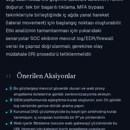
doğurur; tek bir başarılı tıklama, MFA bypass
teknikleriyle birleştiğinde iç ağda yanal hareket
(lateral movement) için başlangıç noktası oluşturabilir.
Etki analizinin tamamlanması için yukarıdaki
senaryolar SOC ekibinin mevcut log/EDR/firewall
verisi ile çapraz doğrulanmalı, gerekirse olay
müdahale (IR) prosedürü tetiklenmelidir.
Önerilen Aksiyonlar
Bu göstergeyi mevcut güvenlik duvarı ve web proxy
1
engelleme listelerine günlük senkronizasyonla ekleyin.
SIEM platformunda eşleştirme kuralı oluşturun; son 30 günlük
2
log verisinde geriye dönük arama yapın.
Kurumsal DNS çözümleyicide bu kayıt için sinkholing kuralı
3
tanımlayın; iç sorguları kontrollü bir IP'ye yönlendirin.
Web içerik filtreleme (secure web gateway) çözümünde bu
4
URL/domain için kategori bazlı engelleme uygulayın.