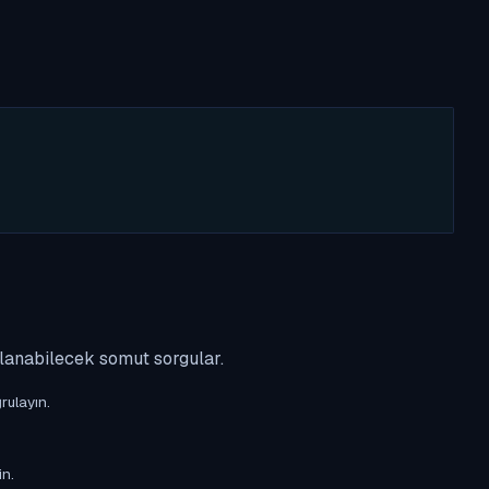
ulanabilecek somut sorgular.
rulayın.
in.