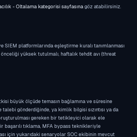
cılık - Oltalama kategorisi sayfasına
göz atabilirsiniz.
 ve SIEM platformlarında eşleştirme kuralı tanımlanması
celiği yüksek tutulmalı, haftalık tehdit avı (threat
etkisi büyük ölçüde temasın bağlamına ve süresine
alebi gönderdiğinde, ya kimlik bilgisi sızıntısı ya da
ruşturulması gereken bir tetikleyici olarak ele
ir başarılı tıklama, MFA bypass teknikleriyle
ması için yukarıdaki senaryolar SOC ekibinin mevcut