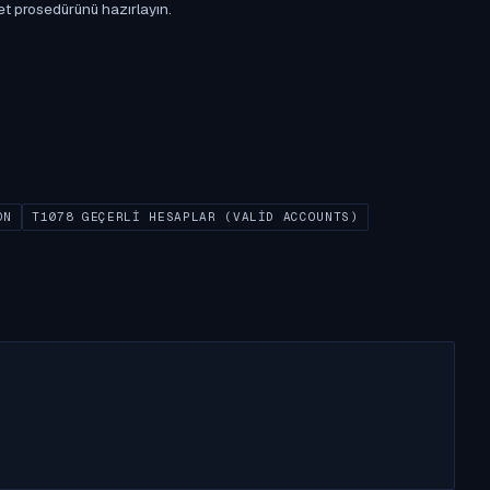
et prosedürünü hazırlayın.
ON
T1078 GEÇERLI HESAPLAR (VALID ACCOUNTS)