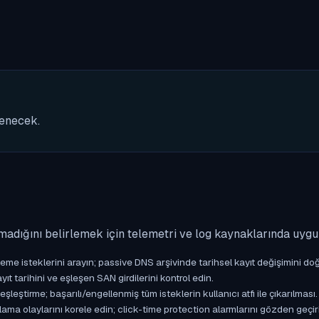
nenecek.
madığını belirlemek için telemetri ve log kaynaklarında uyg
isteklerini arayın; passive DNS arşivinde tarihsel kayıt değişimini doğ
yıt tarihini ve eşleşen SAN girdilerini kontrol edin.
ştirme; başarılı/engellenmiş tüm isteklerin kullanıcı atfı ile çıkarılması.
ama olaylarını korele edin; click-time protection alarmlarını gözden geçir