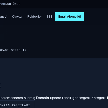
YON
5SN ÖNCE
onsol
Olaylar
Rehberler
SSS
Email Aboneliği
NKASI-GIRIS.TK
k
 beslemesinden alınmış
Domain
tipinde tehdit göstergesi. Kategori:
OMAIN KAYITLARI