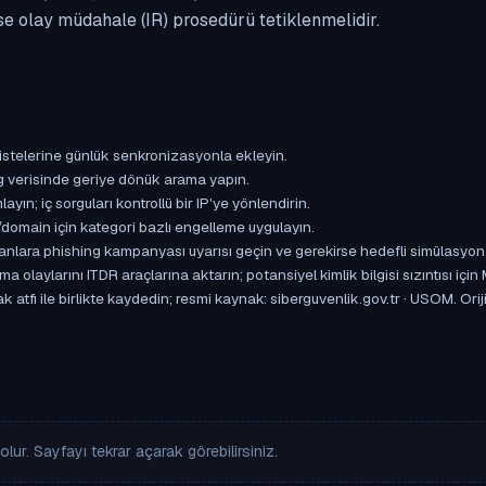
se olay müdahale (IR) prosedürü tetiklenmelidir.
istelerine günlük senkronizasyonla ekleyin.
og verisinde geriye dönük arama yapın.
yın; iç sorguları kontrollü bir IP'ye yönlendirin.
omain için kategori bazlı engelleme uygulayın.
ışanlara phishing kampanyası uyarısı geçin ve gerekirse hedefli simülasyon
aylarını ITDR araçlarına aktarın; potansiyel kimlik bilgisi sızıntısı için
atfı ile birlikte kaydedin; resmi kaynak: siberguvenlik.gov.tr · USOM. Oriji
lur. Sayfayı tekrar açarak görebilirsiniz.