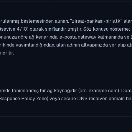
ulanmış beslemesinden alınan, "ziraat-bankasi-giris.tk" alan a
(seviye 4/10) olarak sınıflandırılmıştır. Söz konusu gösterge; 
asyonunuza göre ağ kenarında, e-posta gateway katmanında ve
rihinde yayımlandığından, alan adının altyapınızda yer alıp a
erilir.
imde tanımlanmış bir ağ kaynağıdır (örn. example.com). Domai
Response Policy Zone) veya secure DNS resolver, domain bazl