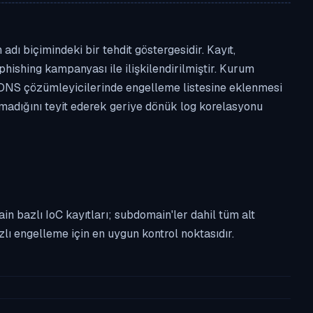
dı biçimindeki bir tehdit göstergesidir. Kayıt,
phishing kampanyası ile ilişkilendirilmiştir. Kurum
 DNS çözümleyicilerinde engelleme listesine eklenmesi
lmadığını teyit ederek geriye dönük log korelasyonu
n bazlı IoC kayıtları; subdomain'ler dahil tüm alt
ı engelleme için en uygun kontrol noktasıdır.