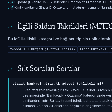
E-posta güvenlik (M365 Defender, Proofpoint, Mimecast) URL tıkl
5
Kimlik sağlayıcı (Entra ID, Okta) anormal oturum açma log'larında il
6
İlgili Saldırı Taktikleri (M
Bu IoC ile ilişkili kategori ve bağlantı tipinin tipik olar
TA0001 İLK ERIŞIM (INITIAL ACCESS)
T1566 PHISHING
Sık Sorulan Sorular
ziraat-bankasi-giris.tk adresi tehlikeli mi?
Evet. "ziraat-bankasi-giris.tk" kaydı T.C. Siber Güvenli
beslemesinde "Bankacılık - Oltalama" kategorisinde yer a
sınıflandırılmıştır. Bu kayıt resmi tehdit istihbaratı olara
alınması ve son kullanıcıların erişiminin engellenmesi tavs