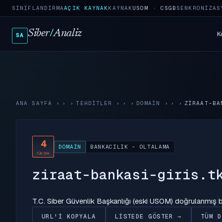
SINIFLANDIRMA
AÇIK KAYNAK
KAYNAK
USOM · CSGB
SENKRONIZAS
Siber
/
Analiz
K
SA
ANA SAYFA
›
TEHDITLER
›
DOMAIN
›
ZIRAAT-BA
4
DOMAIN
BANKACILIK - OLTALAMA
YÜKSEK
ziraat-bankasi-giris.t
T.C. Siber Güvenlik Başkanlığı (eski USOM) doğrulanmış
URL'I KOPYALA
LISTEDE GÖSTER →
TÜM D