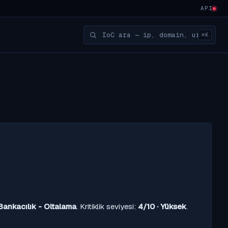
API
⌘K
Bankacılık - Oltalama
. Kritiklik seviyesi:
4/10 · Yüksek
.