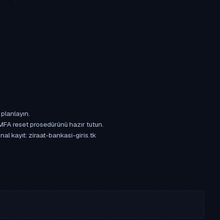
 planlayın.
 MFA reset prosedürünü hazır tutun.
nal kayıt: ziraat-bankasi-giris.tk