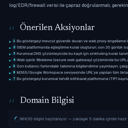
log/EDR/firewall verisi ile çapraz doğrulanmalı, gerekir
Önerilen Aksiyonlar
Bu göstergeyi mevcut güvenlik duvarı ve web proxy engelleme l
1
SIEM platformunda eşleştirme kuralı oluşturun; son 30 günlük l
2
Kurumsal DNS çözümleyicide bu kayıt için sinkholing kuralı tanımla
3
Web içerik filtreleme (secure web gateway) çözümünde bu URL/d
4
Son kullanıcı farkındalık takımına bilgilendirme yayımlayın; çal
5
M365/Google Workspace seviyesinde URL'ye yapılan tüm tıklama ol
6
Bu göstergeyi kurumsal tehdit istihbarat platformuna (TIP) kaynak 
7
Domain Bilgisi
WHOIS bilgisi hazırlanıyor — yaklaşık 5 dakika içinde hazır o