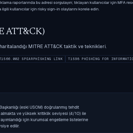
ama raporlarında bu adresi sorgulayın; tıklayan kullanıcılar için MFA res
gili kullanıcılar için risky sign-in olaylarını korele edin.
ITRE ATT&CK)
ak haritalandığı MITRE ATT&CK taktik ve teknikleri.
T1566.002 SPEARPHISHING LINK
T1598 PHISHING FOR INFORMATI
k Başkanlığı (eski USOM) doğrulanmış tehdit
lmakta ve yüksek kritiklik seviyesi (4/10) ile
k yayımlandığı için kurumsal engelleme listelerine
iye edilir.