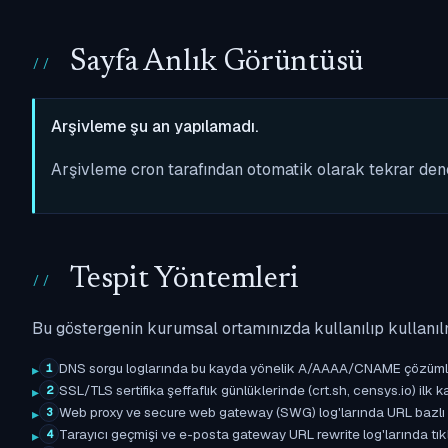
Sayfa Anlık Görüntüsü
Arşivleme şu an yapılamadı.
Arşivleme cron tarafından otomatik olarak tekrar de
Tespit Yöntemleri
Bu göstergenin kurumsal ortamınızda kullanılıp kullanıl
DNS sorgu loglarında bu kayda yönelik A/AAAA/CNAME çözümleme 
1
SSL/TLS sertifika şeffaflık günlüklerinde (crt.sh, censys.io) ilk ka
2
Web proxy ve secure web gateway (SWG) log'larında URL bazlı eşle
3
Tarayıcı geçmişi ve e-posta gateway URL rewrite log'larında tıkl
4