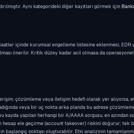
dırılmıştır. Aynı kategorideki diğer kayıtları görmek için
Banka
. Saatler içinde kurumsal engelleme listesine eklenmesi, EDR
ası önerilir. Kritik düzey kadar acil olmasa da operasyonel ön
erişim, çözümleme veya iletişim hedefi olarak yer alıyorsa, 
kladığında veya bir uç nokta arka planda bu adrese çözümleme t
 bu kayda yapılan herhangi bir A/AAAA sorgusu, en azından so
n hesap ele geçirme (account takeover) riskini doğurur; tek b
çin başlangıç noktası oluşturabilir. Etki analizinin tamamlan