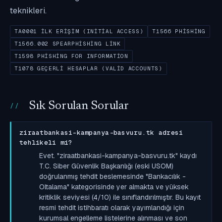
teknikleri.
TA0001 İLK ERIŞIM (INITIAL ACCESS)
T1566 PHISHING
T1566.002 SPEARPHISHING LINK
T1598 PHISHING FOR INFORMATION
T1078 GEÇERLI HESAPLAR (VALID ACCOUNTS)
Sık Sorulan Sorular
ziraatbankasi-kampanya-basvuru.tk adresi
tehlikeli mi?
Evet. "ziraatbankasi-kampanya-basvuru.tk" kaydı
T.C. Siber Güvenlik Başkanlığı (eski USOM)
doğrulanmış tehdit beslemesinde "Bankacılık -
Oltalama" kategorisinde yer almakta ve yüksek
kritiklik seviyesi (4/10) ile sınıflandırılmıştır. Bu kayıt
resmi tehdit istihbaratı olarak yayımlandığı için
kurumsal engelleme listelerine alınması ve son