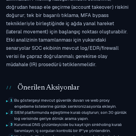
doğrudan hesap ele geçirme (account takeover) riskini
doğurur; tek bir başarılı tıklama, MFA bypass
teknikleriyle birleştiğinde iç ağda yanal hareket
(lateral movement) için başlangıç noktası oluşturabilir.
Etki analizinin tamamlanması için yukarıdaki
senaryolar SOC ekibinin mevcut log/EDR/firewall
verisi ile çapraz doğrulanmalı, gerekirse olay
müdahale (IR) prosedürü tetiklenmelidir.
Önerilen Aksiyonlar
Bu göstergeyi mevcut güvenlik duvarı ve web proxy
1
engelleme listelerine günlük senkronizasyonla ekleyin.
SIEM platformunda eşleştirme kuralı oluşturun; son 30 günlük
2
log verisinde geriye dönük arama yapın.
Kurumsal DNS çözümleyicide bu kayıt için sinkholing kuralı
3
tanımlayın; iç sorguları kontrollü bir IP'ye yönlendirin.