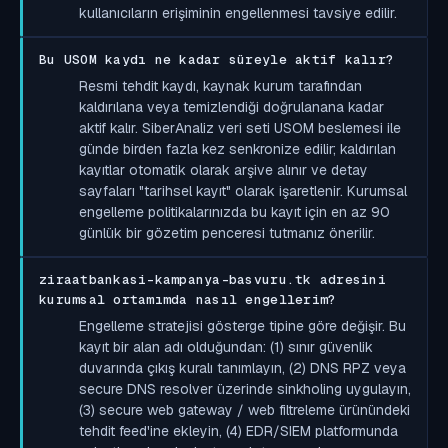
kullanıcıların erişiminin engellenmesi tavsiye edilir.
Bu USOM kaydı ne kadar süreyle aktif kalır?
Resmi tehdit kaydı, kaynak kurum tarafından
kaldırılana veya temizlendiği doğrulanana kadar
aktif kalır. SiberAnaliz veri seti USOM beslemesi ile
günde birden fazla kez senkronize edilir; kaldırılan
kayıtlar otomatik olarak arşive alınır ve detay
sayfaları "tarihsel kayıt" olarak işaretlenir. Kurumsal
engelleme politikalarınızda bu kayıt için en az 90
günlük bir gözetim penceresi tutmanız önerilir.
ziraatbankasi-kampanya-basvuru.tk adresini
kurumsal ortamımda nasıl engellerim?
Engelleme stratejisi gösterge tipine göre değişir. Bu
kayıt bir alan adı olduğundan: (1) sınır güvenlik
duvarında çıkış kuralı tanımlayın, (2) DNS RPZ veya
secure DNS resolver üzerinde sinkholing uygulayın,
(3) secure web gateway / web filtreleme ürünündeki
tehdit feed'ine ekleyin, (4) EDR/SIEM platformunda