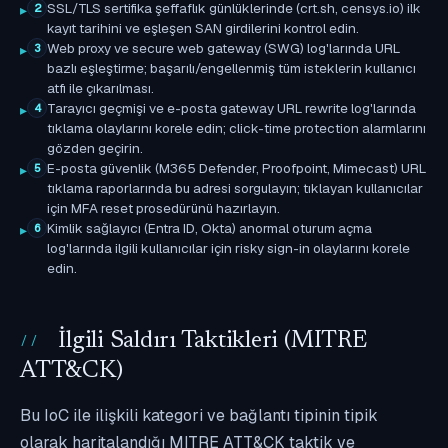
SSL/TLS sertifika şeffaflık günlüklerinde (crt.sh, censys.io) ilk
2
kayıt tarihini ve eşleşen SAN girdilerini kontrol edin.
Web proxy ve secure web gateway (SWG) log'larında URL
3
bazlı eşleştirme; başarılı/engellenmiş tüm isteklerin kullanıcı
atfı ile çıkarılması.
Tarayıcı geçmişi ve e-posta gateway URL rewrite log'larında
4
tıklama olaylarını korele edin; click-time protection alarmlarını
gözden geçirin.
E-posta güvenlik (M365 Defender, Proofpoint, Mimecast) URL
5
tıklama raporlarında bu adresi sorgulayın; tıklayan kullanıcılar
için MFA reset prosedürünü hazırlayın.
Kimlik sağlayıcı (Entra ID, Okta) anormal oturum açma
6
log'larında ilgili kullanıcılar için risky sign-in olaylarını korele
edin.
İlgili Saldırı Taktikleri (MITRE
ATT&CK)
Bu IoC ile ilişkili kategori ve bağlantı tipinin tipik
olarak haritalandığı MITRE ATT&CK taktik ve