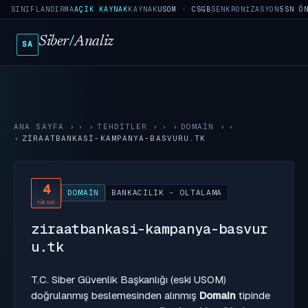
SINIFLANDIRMA
AÇIK KAYNAK
KAYNAK
USOM · CSGB
SENKRONIZASYON
5SN Ö
Siber
/
Analiz
SA
ANA SAYFA
›
TEHDITLER
›
DOMAIN
›
ZIRAATBANKASI-KAMPANYA-BASVURU.TK
4
DOMAIN
BANKACILIK - OLTALAMA
YÜKSEK
ziraatbankasi-kampanya-basvur
u.tk
T.C. Siber Güvenlik Başkanlığı (eski USOM)
doğrulanmış beslemesinden alınmış
Domain
tipinde