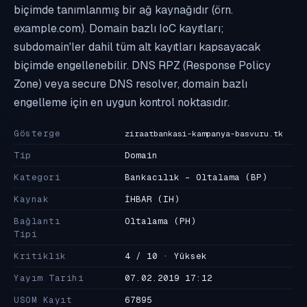
biçimde tanımlanmış bir ağ kaynağıdır (örn.
example.com). Domain bazlı IoC kayıtları;
subdomain'ler dahil tüm alt kayıtları kapsayacak
biçimde engellenebilir. DNS RPZ (Response Policy
Zone) veya secure DNS resolver, domain bazlı
engelleme için en uygun kontrol noktasıdır.
Gösterge
ziraatbankasi-kampanya-basvuru.tk
Tip
Domain
Kategori
Bankacılık - Oltalama
(BP)
Kaynak
İHBAR
(IH)
Bağlantı
Oltalama
(PH)
Tipi
Kritiklik
4 / 10 · Yüksek
Yayım Tarihi
07.02.2019 17:12
USOM Kayıt
67895