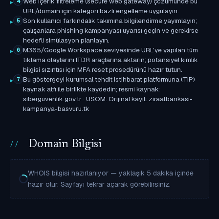
Web içerik filtreleme (secure web gateway) çözümünde bu
4
URL/domain için kategori bazlı engelleme uygulayın.
Son kullanıcı farkındalık takımına bilgilendirme yayımlayın;
5
çalışanlara phishing kampanyası uyarısı geçin ve gerekirse
hedefli simülasyon planlayın.
M365/Google Workspace seviyesinde URL'ye yapılan tüm
6
tıklama olaylarını ITDR araçlarına aktarın; potansiyel kimlik
bilgisi sızıntısı için MFA reset prosedürünü hazır tutun.
Bu göstergeyi kurumsal tehdit istihbarat platformuna (TIP)
7
kaynak atfı ile birlikte kaydedin; resmi kaynak:
siberguvenlik.gov.tr · USOM. Orijinal kayıt: ziraatbankasi-
kampanya-basvuru.tk
Domain Bilgisi
WHOIS bilgisi hazırlanıyor — yaklaşık 5 dakika içinde
hazır olur. Sayfayı tekrar açarak görebilirsiniz.