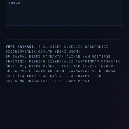
VERI KAYNAĞI:
T.C. SIBER GÜVENLIK BAŞKANLIĞI —
SIBERGUVENLIK.GOV.TR
(ESKI USOM)
BU SAYFA, RESMI KAYNAKTAN ALINAN HAM GÖSTERGE
VERISININ ÜZERINE SIBERANALIZ TARAFINDAN OTOMATIK
ÜRETILMIŞ KATMA DEĞERLI ANALITIK IÇERIK IÇERIR.
OPERASYONEL KARARLAR RESMI KAYNAKTAN VE KURUMSAL
POLITIKALARINIZDAN BAĞIMSIZ ALINMAMALIDIR.
SON SENKRONIZASYON: 27.05.2026 03:51