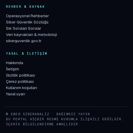
REHBER & KAYNAK
Operasyonel Rehberler
Siber Güvenlik Sözlüğü
Sık Sorulan Sorular
Veri kaynakları & metodoloji
siberguvenlik.gov.tr
YASAL & İLETIŞIM
Hakkında
İletişim
Gizlilik politikası
Çerez politikası
Kullanım koşulları
Yasal uyarı
© 2026 SIBERANALIZ · BAĞIMSIZ YAYIN
BU PORTAL HIÇBIR RESMI KURUMLA ILIŞKILI DEĞILDIR.
İÇERIK BILGILENDIRME AMAÇLIDIR.