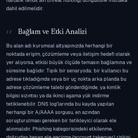
haftalık tehdit avı (threat hunting) döngüsüne mutlaka
dahil edilmelidir.
Bağlam ve Etki Analizi
Bu alan adı kurumsal altyapınızda herhangi bir
noktada erişim, çözümleme veya iletişim hedefi olarak
yer alıyorsa, etkisi büyük ölçüde temasın bağlamına ve
süresine bağlıdır. Tipik bir senaryoda; bir kullanıcı bu
adrese tıkladığında veya bir uç nokta arka planda bu
adrese çözümleme talebi gönderdiğinde, ya kimlik
bilgisi sızıntısı ya da ikinci aşama yük indirme
tetiklenebilir. DNS log'larında bu kayda yapılan
herhangi bir A/AAAA sorgusu, en azından
soruşturulması gereken bir tetikleyici olarak ele
alınmalıdır. Phishing kategorisindeki etkilenme,
doğrudan hesap ele geçirme (account takeover) riskini