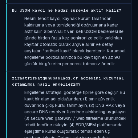
Bu USOM kaydı ne kadar süreyle aktif kalır?
Resmi tehdit kaydı, kaynak kurum tarafından
kaldırılana veya temizlendiği doğrulanana kadar
aktif kalır. SiberAnaliz veri seti USOM beslemesi ile
günde birden fazla kez senkronize edilir; kaldırılan
kayıtlar otomatik olarak arşive alınır ve detay
sayfaları "tarihsel kayıt" olarak işaretlenir. Kurumsal
engelleme politikalarınızda bu kayıt için en az 90
günlük bir gözetim penceresi tutmanız önerilir.
ziraatfirsatgunubasladi.cf adresini kurumsal
ortamımda nasıl engellerim?
Engelleme stratejisi gösterge tipine göre değişir. Bu
kayıt bir alan adı olduğundan: (1) sınır güvenlik
duvarında çıkış kuralı tanımlayın, (2) DNS RPZ veya
secure DNS resolver üzerinde sinkholing uygulayın,
(3) secure web gateway / web filtreleme ürünündeki
tehdit feed'ine ekleyin, (4) EDR/SIEM platformunda
eşleştirme kuralı oluşturarak temas eden uç
noktaları izleyin. Detaylı liste için sayfadaki