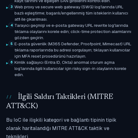
kayıt tarihini ve eşleşen SAN girdilerini kontrol edin.
Web proxy ve secure web gateway (SWG) log'larında URL
3
bazlı eşleştirme; başarılı/engellenmiş tüm isteklerin kullanıcı
atfı ile çıkarılması.
Tarayıcı geçmişi ve e-posta gateway URL rewrite log'larında
4
tıklama olaylarını korele edin; click-time protection alarmlarını
gözden geçirin.
E-posta güvenlik (M365 Defender, Proofpoint, Mimecast) URL
5
tıklama raporlarında bu adresi sorgulayın; tıklayan kullanıcılar
için MFA reset prosedürünü hazırlayın.
Kimlik sağlayıcı (Entra ID, Okta) anormal oturum açma
6
log'larında ilgili kullanıcılar için risky sign-in olaylarını korele
edin.
İlgili Saldırı Taktikleri (MITRE
ATT&CK)
Bu IoC ile ilişkili kategori ve bağlantı tipinin tipik
olarak haritalandığı MITRE ATT&CK taktik ve
teknikleri.