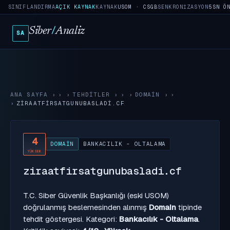
SINIFLANDIRMA
AÇIK KAYNAK
KAYNAK
USOM · CSGB
SENKRONIZASYON
5SN Ö
Siber
/
Analiz
SA
ANA SAYFA
›
TEHDITLER
›
DOMAIN
›
ZIRAATFIRSATGUNUBASLADI.CF
4
DOMAIN
BANKACILIK - OLTALAMA
YÜKSEK
ziraatfirsatgunubasladi.cf
T.C. Siber Güvenlik Başkanlığı (eski USOM)
doğrulanmış beslemesinden alınmış
Domain
tipinde
tehdit göstergesi. Kategori:
Bankacılık - Oltalama
.