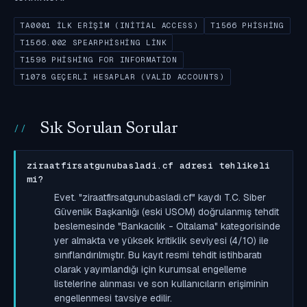
TA0001 İLK ERIŞIM (INITIAL ACCESS)
T1566 PHISHING
T1566.002 SPEARPHISHING LINK
T1598 PHISHING FOR INFORMATION
T1078 GEÇERLI HESAPLAR (VALID ACCOUNTS)
Sık Sorulan Sorular
ziraatfirsatgunubasladi.cf adresi tehlikeli
mi?
Evet. "ziraatfirsatgunubasladi.cf" kaydı T.C. Siber
Güvenlik Başkanlığı (eski USOM) doğrulanmış tehdit
beslemesinde "Bankacılık - Oltalama" kategorisinde
yer almakta ve yüksek kritiklik seviyesi (4/10) ile
sınıflandırılmıştır. Bu kayıt resmi tehdit istihbaratı
olarak yayımlandığı için kurumsal engelleme
listelerine alınması ve son kullanıcıların erişiminin
engellenmesi tavsiye edilir.