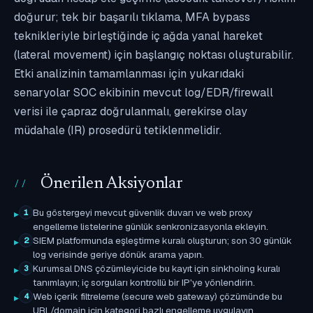
doğurur; tek bir başarılı tıklama, MFA bypass
teknikleriyle birleştiğinde iç ağda yanal hareket
(lateral movement) için başlangıç noktası oluşturabilir.
Etki analizinin tamamlanması için yukarıdaki
senaryolar SOC ekibinin mevcut log/EDR/firewall
verisi ile çapraz doğrulanmalı, gerekirse olay
müdahale (IR) prosedürü tetiklenmelidir.
Önerilen Aksiyonlar
Bu göstergeyi mevcut güvenlik duvarı ve web proxy
1
engelleme listelerine günlük senkronizasyonla ekleyin.
SIEM platformunda eşleştirme kuralı oluşturun; son 30 günlük
2
log verisinde geriye dönük arama yapın.
Kurumsal DNS çözümleyicide bu kayıt için sinkholing kuralı
3
tanımlayın; iç sorguları kontrollü bir IP'ye yönlendirin.
Web içerik filtreleme (secure web gateway) çözümünde bu
4
URL/domain için kategori bazlı engelleme uygulayın.