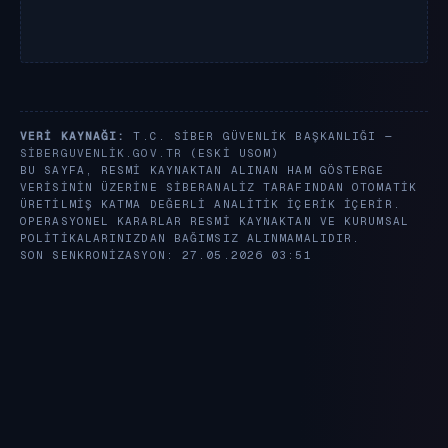
VERI KAYNAĞI:
T.C. SIBER GÜVENLIK BAŞKANLIĞI —
SIBERGUVENLIK.GOV.TR
(ESKI USOM)
BU SAYFA, RESMI KAYNAKTAN ALINAN HAM GÖSTERGE
VERISININ ÜZERINE SIBERANALIZ TARAFINDAN OTOMATIK
ÜRETILMIŞ KATMA DEĞERLI ANALITIK IÇERIK IÇERIR.
OPERASYONEL KARARLAR RESMI KAYNAKTAN VE KURUMSAL
POLITIKALARINIZDAN BAĞIMSIZ ALINMAMALIDIR.
SON SENKRONIZASYON: 27.05.2026 03:51