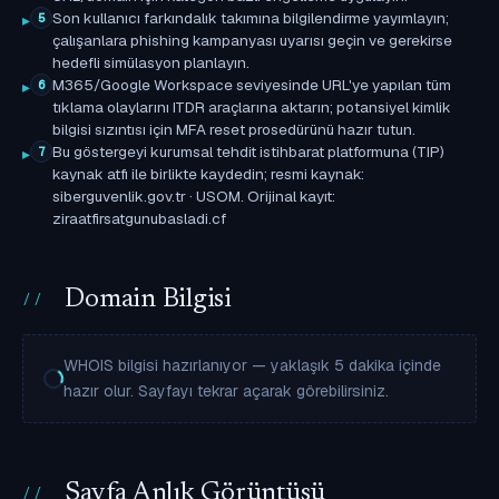
Son kullanıcı farkındalık takımına bilgilendirme yayımlayın;
5
çalışanlara phishing kampanyası uyarısı geçin ve gerekirse
hedefli simülasyon planlayın.
M365/Google Workspace seviyesinde URL'ye yapılan tüm
6
tıklama olaylarını ITDR araçlarına aktarın; potansiyel kimlik
bilgisi sızıntısı için MFA reset prosedürünü hazır tutun.
Bu göstergeyi kurumsal tehdit istihbarat platformuna (TIP)
7
kaynak atfı ile birlikte kaydedin; resmi kaynak:
siberguvenlik.gov.tr · USOM. Orijinal kayıt:
ziraatfirsatgunubasladi.cf
Domain Bilgisi
WHOIS bilgisi hazırlanıyor — yaklaşık 5 dakika içinde
hazır olur. Sayfayı tekrar açarak görebilirsiniz.
Sayfa Anlık Görüntüsü