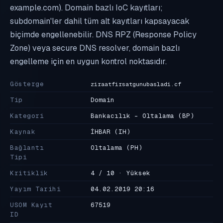
example.com). Domain bazlı IoC kayıtları;
subdomain'ler dahil tüm alt kayıtları kapsayacak
biçimde engellenebilir. DNS RPZ (Response Policy
Zone) veya secure DNS resolver, domain bazlı
engelleme için en uygun kontrol noktasıdır.
Gösterge
ziraatfirsatgunubasladi.cf
Tip
Domain
Kategori
Bankacılık - Oltalama
(BP)
Kaynak
İHBAR
(IH)
Bağlantı
Oltalama
(PH)
Tipi
Kritiklik
4 / 10 · Yüksek
Yayım Tarihi
04.02.2019 20:16
USOM Kayıt
67519
ID