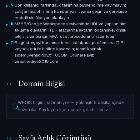
Son kullanıcı farkındalık takımına bilgilendirme yayımlayın;
5
çalışanlara phishing kampanyası uyarısı geçin ve gerekirse
hedefli simülasyon planlayın.
M365/Google Workspace seviyesinde URL'ye yapılan tüm
6
tıklama olaylarını ITDR araçlarına aktarın; potansiyel kimlik
bilgisi sızıntısı için MFA reset prosedürünü hazır tutun.
Bu göstergeyi kurumsal tehdit istihbarat platformuna (TIP)
7
kaynak atfı ile birlikte kaydedin; resmi kaynak:
siberguvenlik.gov.tr · USOM. Orijinal kayıt:
ziraathediye2019.com
Domain Bilgisi
WHOIS bilgisi hazırlanıyor — yaklaşık 5 dakika içinde
hazır olur. Sayfayı tekrar açarak görebilirsiniz.
Sayfa Anlık Görüntüsü