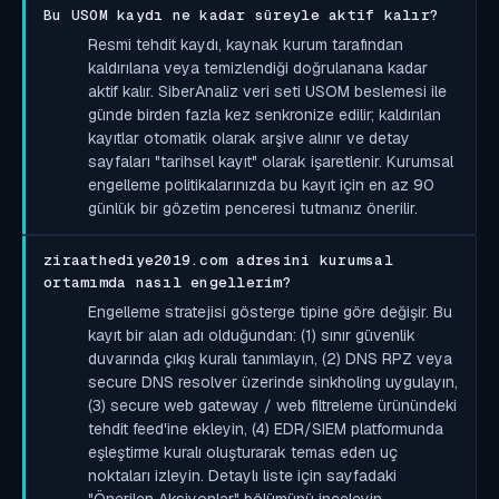
Bu USOM kaydı ne kadar süreyle aktif kalır?
Resmi tehdit kaydı, kaynak kurum tarafından
kaldırılana veya temizlendiği doğrulanana kadar
aktif kalır. SiberAnaliz veri seti USOM beslemesi ile
günde birden fazla kez senkronize edilir; kaldırılan
kayıtlar otomatik olarak arşive alınır ve detay
sayfaları "tarihsel kayıt" olarak işaretlenir. Kurumsal
engelleme politikalarınızda bu kayıt için en az 90
günlük bir gözetim penceresi tutmanız önerilir.
ziraathediye2019.com adresini kurumsal
ortamımda nasıl engellerim?
Engelleme stratejisi gösterge tipine göre değişir. Bu
kayıt bir alan adı olduğundan: (1) sınır güvenlik
duvarında çıkış kuralı tanımlayın, (2) DNS RPZ veya
secure DNS resolver üzerinde sinkholing uygulayın,
(3) secure web gateway / web filtreleme ürünündeki
tehdit feed'ine ekleyin, (4) EDR/SIEM platformunda
eşleştirme kuralı oluşturarak temas eden uç
noktaları izleyin. Detaylı liste için sayfadaki
"Önerilen Aksiyonlar" bölümünü inceleyin.