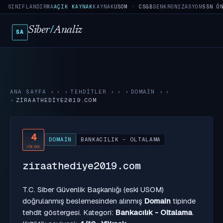
SINIFLANDIRMA
AÇIK KAYNAK
KAYNAK
USOM · CSGB
SENKRONIZASYON
5SN Ö
Siber
/
Analiz
SA
ANA SAYFA
›
TEHDITLER
›
DOMAIN
›
ZIRAATHEDIYE2019.COM
4
DOMAIN
BANKACILIK - OLTALAMA
YÜKSEK
ziraathediye2019.com
T.C. Siber Güvenlik Başkanlığı (eski USOM)
doğrulanmış beslemesinden alınmış
Domain
tipinde
tehdit göstergesi. Kategori:
Bankacılık - Oltalama
.