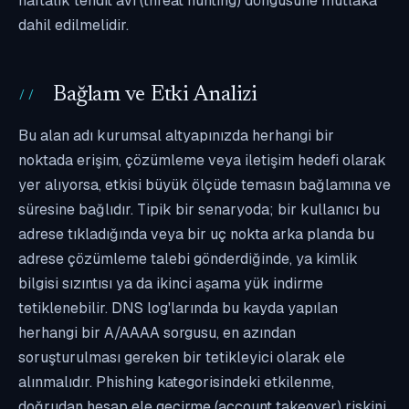
haftalık tehdit avı (threat hunting) döngüsüne mutlaka
dahil edilmelidir.
Bağlam ve Etki Analizi
Bu alan adı kurumsal altyapınızda herhangi bir
noktada erişim, çözümleme veya iletişim hedefi olarak
yer alıyorsa, etkisi büyük ölçüde temasın bağlamına ve
süresine bağlıdır. Tipik bir senaryoda; bir kullanıcı bu
adrese tıkladığında veya bir uç nokta arka planda bu
adrese çözümleme talebi gönderdiğinde, ya kimlik
bilgisi sızıntısı ya da ikinci aşama yük indirme
tetiklenebilir. DNS log'larında bu kayda yapılan
herhangi bir A/AAAA sorgusu, en azından
soruşturulması gereken bir tetikleyici olarak ele
alınmalıdır. Phishing kategorisindeki etkilenme,
doğrudan hesap ele geçirme (account takeover) riskini