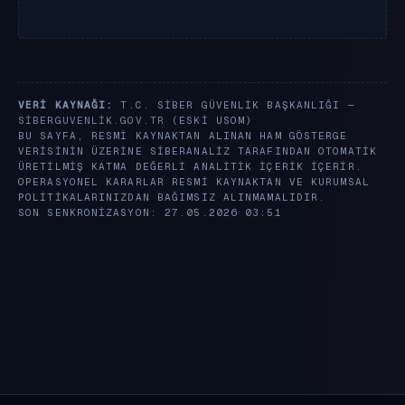
VERI KAYNAĞI:
T.C. SIBER GÜVENLIK BAŞKANLIĞI —
SIBERGUVENLIK.GOV.TR
(ESKI USOM)
BU SAYFA, RESMI KAYNAKTAN ALINAN HAM GÖSTERGE
VERISININ ÜZERINE SIBERANALIZ TARAFINDAN OTOMATIK
ÜRETILMIŞ KATMA DEĞERLI ANALITIK IÇERIK IÇERIR.
OPERASYONEL KARARLAR RESMI KAYNAKTAN VE KURUMSAL
POLITIKALARINIZDAN BAĞIMSIZ ALINMAMALIDIR.
SON SENKRONIZASYON: 27.05.2026 03:51