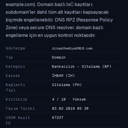
example.com). Domain bazlı IoC kayıtları;
subdomain'ler dahil tüm alt kayıtları kapsayacak
biçimde engellenebilir. DNS RPZ (Response Policy
Zone) veya secure DNS resolver, domain bazlı
engelleme için en uygun kontrol noktasıdır.
Gösterge
ziraathediye2019.com
Tip
Domain
Kategori
Bankacılık - Oltalama
(BP)
Kaynak
İHBAR
(IH)
Bağlantı
Oltalama
(PH)
Tipi
Kritiklik
4 / 10 · Yüksek
Yayım Tarihi
03.02.2019 05:38
USOM Kayıt
67237
ID