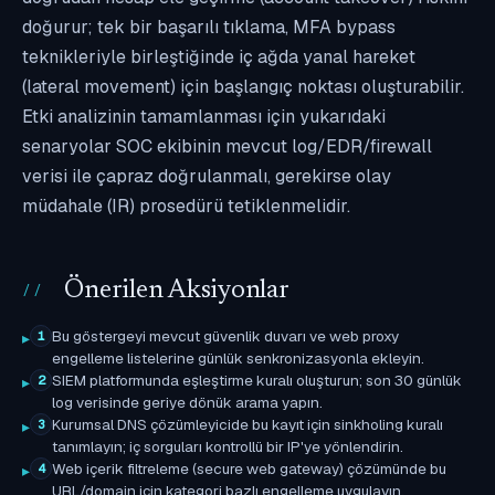
doğurur; tek bir başarılı tıklama, MFA bypass
teknikleriyle birleştiğinde iç ağda yanal hareket
(lateral movement) için başlangıç noktası oluşturabilir.
Etki analizinin tamamlanması için yukarıdaki
senaryolar SOC ekibinin mevcut log/EDR/firewall
verisi ile çapraz doğrulanmalı, gerekirse olay
müdahale (IR) prosedürü tetiklenmelidir.
Önerilen Aksiyonlar
Bu göstergeyi mevcut güvenlik duvarı ve web proxy
1
engelleme listelerine günlük senkronizasyonla ekleyin.
SIEM platformunda eşleştirme kuralı oluşturun; son 30 günlük
2
log verisinde geriye dönük arama yapın.
Kurumsal DNS çözümleyicide bu kayıt için sinkholing kuralı
3
tanımlayın; iç sorguları kontrollü bir IP'ye yönlendirin.
Web içerik filtreleme (secure web gateway) çözümünde bu
4
URL/domain için kategori bazlı engelleme uygulayın.