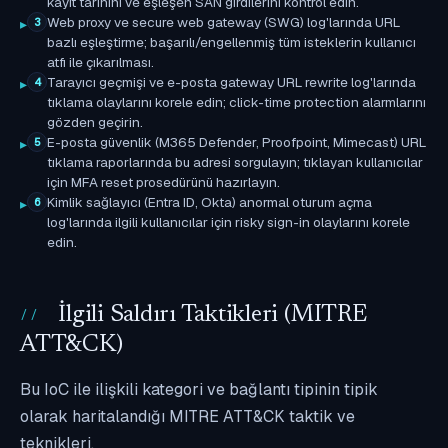
kayıt tarihini ve eşleşen SAN girdilerini kontrol edin.
Web proxy ve secure web gateway (SWG) log'larında URL
3
bazlı eşleştirme; başarılı/engellenmiş tüm isteklerin kullanıcı
atfı ile çıkarılması.
Tarayıcı geçmişi ve e-posta gateway URL rewrite log'larında
4
tıklama olaylarını korele edin; click-time protection alarmlarını
gözden geçirin.
E-posta güvenlik (M365 Defender, Proofpoint, Mimecast) URL
5
tıklama raporlarında bu adresi sorgulayın; tıklayan kullanıcılar
için MFA reset prosedürünü hazırlayın.
Kimlik sağlayıcı (Entra ID, Okta) anormal oturum açma
6
log'larında ilgili kullanıcılar için risky sign-in olaylarını korele
edin.
İlgili Saldırı Taktikleri (MITRE
ATT&CK)
Bu IoC ile ilişkili kategori ve bağlantı tipinin tipik
olarak haritalandığı MITRE ATT&CK taktik ve
teknikleri.