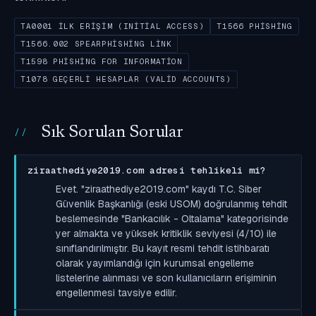
TA0001 İLK ERIŞIM (INITIAL ACCESS)
T1566 PHISHING
T1566.002 SPEARPHISHING LINK
T1598 PHISHING FOR INFORMATION
T1078 GEÇERLI HESAPLAR (VALID ACCOUNTS)
Sık Sorulan Sorular
ziraathediye2019.com adresi tehlikeli mi?
Evet. "ziraathediye2019.com" kaydı T.C. Siber
Güvenlik Başkanlığı (eski USOM) doğrulanmış tehdit
beslemesinde "Bankacılık - Oltalama" kategorisinde
yer almakta ve yüksek kritiklik seviyesi (4/10) ile
sınıflandırılmıştır. Bu kayıt resmi tehdit istihbaratı
olarak yayımlandığı için kurumsal engelleme
listelerine alınması ve son kullanıcıların erişiminin
engellenmesi tavsiye edilir.