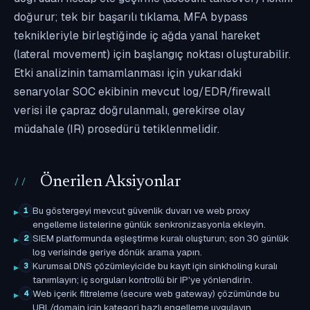
doğurur; tek bir başarılı tıklama, MFA bypass
teknikleriyle birleştiğinde iç ağda yanal hareket
(lateral movement) için başlangıç noktası oluşturabilir.
Etki analizinin tamamlanması için yukarıdaki
senaryolar SOC ekibinin mevcut log/EDR/firewall
verisi ile çapraz doğrulanmalı, gerekirse olay
müdahale (IR) prosedürü tetiklenmelidir.
Önerilen Aksiyonlar
Bu göstergeyi mevcut güvenlik duvarı ve web proxy
1
engelleme listelerine günlük senkronizasyonla ekleyin.
SIEM platformunda eşleştirme kuralı oluşturun; son 30 günlük
2
log verisinde geriye dönük arama yapın.
Kurumsal DNS çözümleyicide bu kayıt için sinkholing kuralı
3
tanımlayın; iç sorguları kontrollü bir IP'ye yönlendirin.
Web içerik filtreleme (secure web gateway) çözümünde bu
4
URL/domain için kategori bazlı engelleme uygulayın.