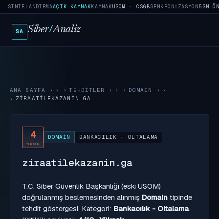
SINIFLANDIRMA
AÇIK KAYNAK
KAYNAK
USOM · CSGB
SENKRONIZASYON
5SN Ö
Siber
/
Analiz
SA
ANA SAYFA
›
TEHDITLER
›
DOMAIN
›
ZIRAATILEKAZANIN.GA
4
DOMAIN
BANKACILIK - OLTALAMA
YÜKSEK
ziraatilekazanin.ga
T.C. Siber Güvenlik Başkanlığı (eski USOM)
doğrulanmış beslemesinden alınmış
Domain
tipinde
tehdit göstergesi. Kategori:
Bankacılık - Oltalama
.