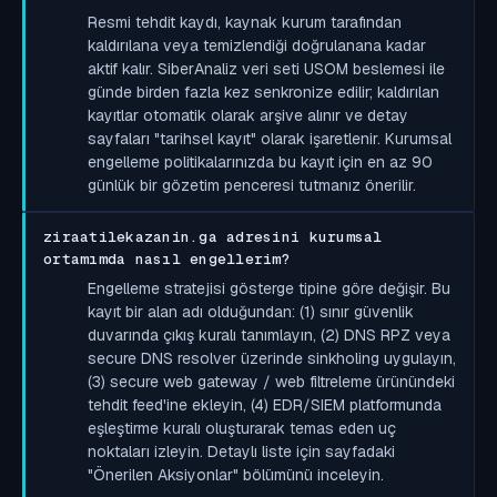
Resmi tehdit kaydı, kaynak kurum tarafından
kaldırılana veya temizlendiği doğrulanana kadar
aktif kalır. SiberAnaliz veri seti USOM beslemesi ile
günde birden fazla kez senkronize edilir; kaldırılan
kayıtlar otomatik olarak arşive alınır ve detay
sayfaları "tarihsel kayıt" olarak işaretlenir. Kurumsal
engelleme politikalarınızda bu kayıt için en az 90
günlük bir gözetim penceresi tutmanız önerilir.
ziraatilekazanin.ga adresini kurumsal
ortamımda nasıl engellerim?
Engelleme stratejisi gösterge tipine göre değişir. Bu
kayıt bir alan adı olduğundan: (1) sınır güvenlik
duvarında çıkış kuralı tanımlayın, (2) DNS RPZ veya
secure DNS resolver üzerinde sinkholing uygulayın,
(3) secure web gateway / web filtreleme ürünündeki
tehdit feed'ine ekleyin, (4) EDR/SIEM platformunda
eşleştirme kuralı oluşturarak temas eden uç
noktaları izleyin. Detaylı liste için sayfadaki
"Önerilen Aksiyonlar" bölümünü inceleyin.