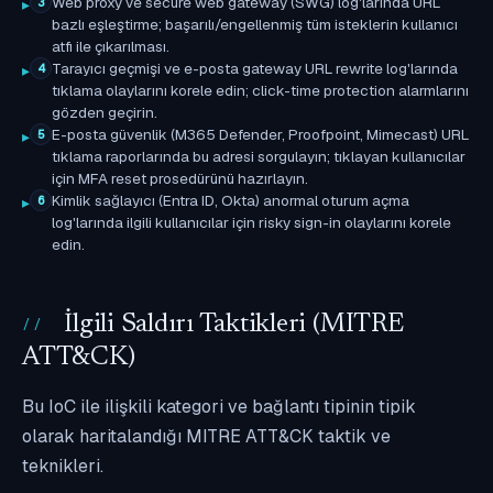
Web proxy ve secure web gateway (SWG) log'larında URL
3
bazlı eşleştirme; başarılı/engellenmiş tüm isteklerin kullanıcı
atfı ile çıkarılması.
Tarayıcı geçmişi ve e-posta gateway URL rewrite log'larında
4
tıklama olaylarını korele edin; click-time protection alarmlarını
gözden geçirin.
E-posta güvenlik (M365 Defender, Proofpoint, Mimecast) URL
5
tıklama raporlarında bu adresi sorgulayın; tıklayan kullanıcılar
için MFA reset prosedürünü hazırlayın.
Kimlik sağlayıcı (Entra ID, Okta) anormal oturum açma
6
log'larında ilgili kullanıcılar için risky sign-in olaylarını korele
edin.
İlgili Saldırı Taktikleri (MITRE
ATT&CK)
Bu IoC ile ilişkili kategori ve bağlantı tipinin tipik
olarak haritalandığı MITRE ATT&CK taktik ve
teknikleri.