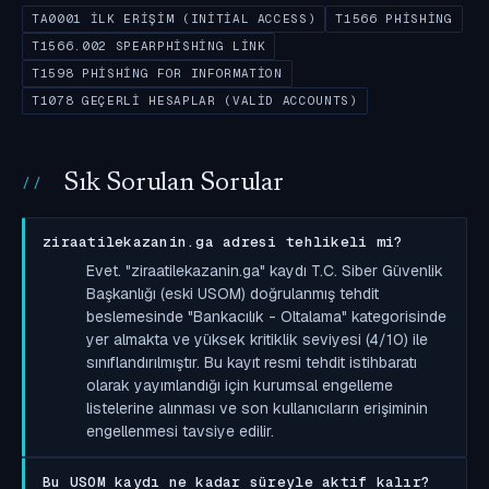
TA0001 İLK ERIŞIM (INITIAL ACCESS)
T1566 PHISHING
T1566.002 SPEARPHISHING LINK
T1598 PHISHING FOR INFORMATION
T1078 GEÇERLI HESAPLAR (VALID ACCOUNTS)
Sık Sorulan Sorular
ziraatilekazanin.ga adresi tehlikeli mi?
Evet. "ziraatilekazanin.ga" kaydı T.C. Siber Güvenlik
Başkanlığı (eski USOM) doğrulanmış tehdit
beslemesinde "Bankacılık - Oltalama" kategorisinde
yer almakta ve yüksek kritiklik seviyesi (4/10) ile
sınıflandırılmıştır. Bu kayıt resmi tehdit istihbaratı
olarak yayımlandığı için kurumsal engelleme
listelerine alınması ve son kullanıcıların erişiminin
engellenmesi tavsiye edilir.
Bu USOM kaydı ne kadar süreyle aktif kalır?