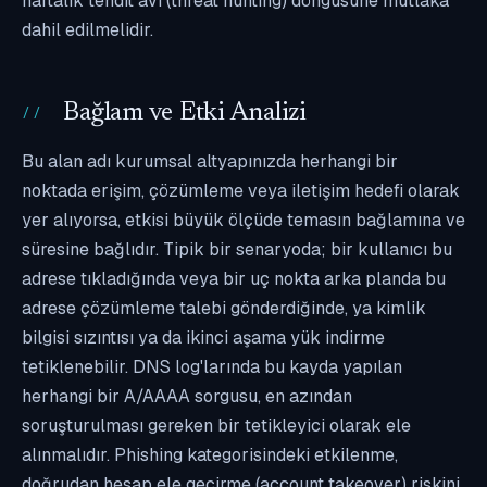
haftalık tehdit avı (threat hunting) döngüsüne mutlaka
dahil edilmelidir.
Bağlam ve Etki Analizi
Bu alan adı kurumsal altyapınızda herhangi bir
noktada erişim, çözümleme veya iletişim hedefi olarak
yer alıyorsa, etkisi büyük ölçüde temasın bağlamına ve
süresine bağlıdır. Tipik bir senaryoda; bir kullanıcı bu
adrese tıkladığında veya bir uç nokta arka planda bu
adrese çözümleme talebi gönderdiğinde, ya kimlik
bilgisi sızıntısı ya da ikinci aşama yük indirme
tetiklenebilir. DNS log'larında bu kayda yapılan
herhangi bir A/AAAA sorgusu, en azından
soruşturulması gereken bir tetikleyici olarak ele
alınmalıdır. Phishing kategorisindeki etkilenme,
doğrudan hesap ele geçirme (account takeover) riskini