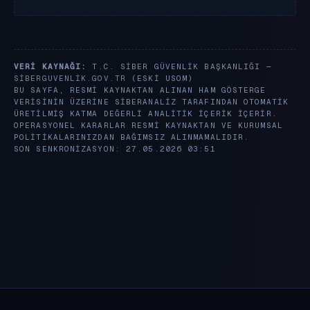
VERI KAYNAĞI:
T.C. SIBER GÜVENLIK BAŞKANLIĞI —
SIBERGUVENLIK.GOV.TR
(ESKI USOM)
BU SAYFA, RESMI KAYNAKTAN ALINAN HAM GÖSTERGE
VERISININ ÜZERINE SIBERANALIZ TARAFINDAN OTOMATIK
ÜRETILMIŞ KATMA DEĞERLI ANALITIK IÇERIK IÇERIR.
OPERASYONEL KARARLAR RESMI KAYNAKTAN VE KURUMSAL
POLITIKALARINIZDAN BAĞIMSIZ ALINMAMALIDIR.
SON SENKRONIZASYON: 27.05.2026 03:51