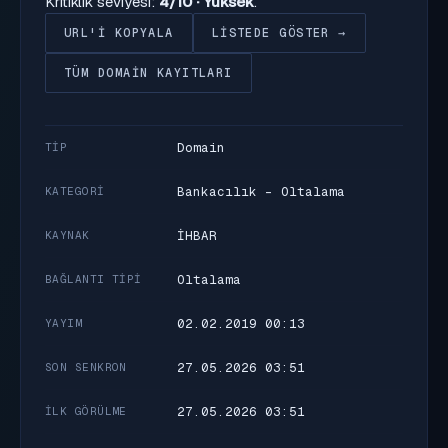
Kritiklik seviyesi:
4/10 · Yüksek
.
URL'I KOPYALA
LISTEDE GÖSTER →
TÜM DOMAIN KAYITLARI
Domain
TIP
Bankacılık - Oltalama
KATEGORI
İHBAR
KAYNAK
Oltalama
BAĞLANTI TIPI
02.02.2019 00:13
YAYIM
27.05.2026 03:51
SON SENKRON
27.05.2026 03:51
İLK GÖRÜLME