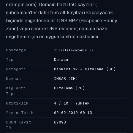
example.com). Domain bazlı IoC kayıtları;
subdomain'ler dahil tüm alt kayıtları kapsayacak
biçimde engellenebilir. DNS RPZ (Response Policy
Zone) veya secure DNS resolver, domain bazlı
engelleme için en uygun kontrol noktasıdır.
Gösterge
ziraatilekazanin.ga
Tip
Domain
Kategori
Bankacılık - Oltalama
(BP)
Kaynak
İHBAR
(IH)
Bağlantı
Oltalama
(PH)
Tipi
Kritiklik
4 / 10 · Yüksek
Yayım Tarihi
02.02.2019 00:13
USOM Kayıt
67093
ID