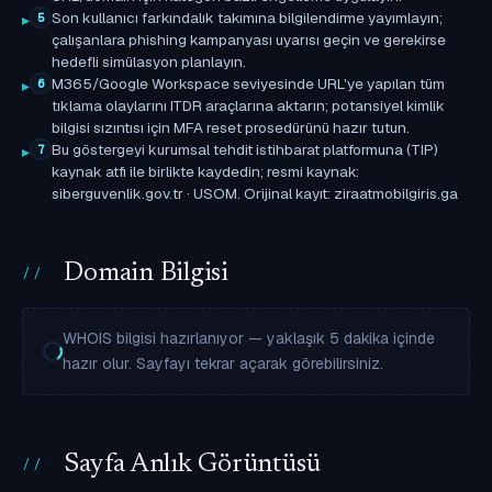
Son kullanıcı farkındalık takımına bilgilendirme yayımlayın;
5
çalışanlara phishing kampanyası uyarısı geçin ve gerekirse
hedefli simülasyon planlayın.
M365/Google Workspace seviyesinde URL'ye yapılan tüm
6
tıklama olaylarını ITDR araçlarına aktarın; potansiyel kimlik
bilgisi sızıntısı için MFA reset prosedürünü hazır tutun.
Bu göstergeyi kurumsal tehdit istihbarat platformuna (TIP)
7
kaynak atfı ile birlikte kaydedin; resmi kaynak:
siberguvenlik.gov.tr · USOM. Orijinal kayıt: ziraatmobilgiris.ga
Domain Bilgisi
WHOIS bilgisi hazırlanıyor — yaklaşık 5 dakika içinde
hazır olur. Sayfayı tekrar açarak görebilirsiniz.
Sayfa Anlık Görüntüsü