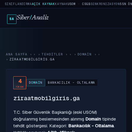
SINIFLANDIRMA
AÇIK KAYNAK
KAYNAK
USOM · CSGB
SENKRONIZASYON
5SN Ö
Siber
/
Analiz
SA
ANA SAYFA
›
TEHDITLER
›
DOMAIN
›
ZIRAATMOBILGIRIS.GA
4
DOMAIN
BANKACILIK - OLTALAMA
YÜKSEK
ziraatmobilgiris.ga
T.C. Siber Güvenlik Başkanlığı (eski USOM)
doğrulanmış beslemesinden alınmış
Domain
tipinde
tehdit göstergesi. Kategori:
Bankacılık - Oltalama
.