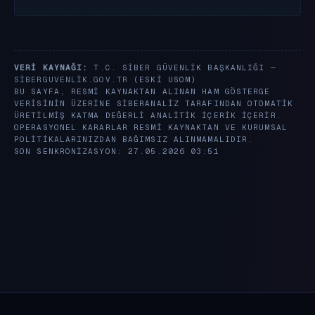
VERI KAYNAĞI:
T.C. SIBER GÜVENLIK BAŞKANLIĞI —
SIBERGUVENLIK.GOV.TR
(ESKI USOM)
BU SAYFA, RESMI KAYNAKTAN ALINAN HAM GÖSTERGE
VERISININ ÜZERINE SIBERANALIZ TARAFINDAN OTOMATIK
ÜRETILMIŞ KATMA DEĞERLI ANALITIK IÇERIK IÇERIR.
OPERASYONEL KARARLAR RESMI KAYNAKTAN VE KURUMSAL
POLITIKALARINIZDAN BAĞIMSIZ ALINMAMALIDIR.
SON SENKRONIZASYON: 27.05.2026 03:51