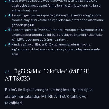
Web proxy ve secure web gateway (SWG) log'larında URL
3
bazlı eşleştirme; başarılı/engellenmiş tüm isteklerin kullanıcı
atfı ile çıkarılması.
Tarayıcı geçmişi ve e-posta gateway URL rewrite log'larında
4
tıklama olaylarını korele edin; click-time protection alarmlarını
gözden geçirin.
E-posta güvenlik (M365 Defender, Proofpoint, Mimecast) URL
5
tıklama raporlarında bu adresi sorgulayın; tıklayan kullanıcılar
için MFA reset prosedürünü hazırlayın.
Kimlik sağlayıcı (Entra ID, Okta) anormal oturum açma
6
log'larında ilgili kullanıcılar için risky sign-in olaylarını korele
edin.
İlgili Saldırı Taktikleri (MITRE
ATT&CK)
Bu IoC ile ilişkili kategori ve bağlantı tipinin tipik
olarak haritalandığı MITRE ATT&CK taktik ve
teknikleri.