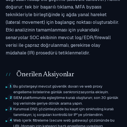
doğurur; tek bir başarılı tıklama, MFA bypass
teknikleriyle birleştiğinde iç ağda yanal hareket
(lateral movement) için başlangıç noktası oluşturabilir.
Etki analizinin tamamlanması için yukarıdaki
senaryolar SOC ekibinin mevcut log/EDR/firewall
verisi ile çapraz doğrulanmalı, gerekirse olay
müdahale (IR) prosedürü tetiklenmelidir.
Önerilen Aksiyonlar
Bu göstergeyi mevcut güvenlik duvarı ve web proxy
1
engelleme listelerine günlük senkronizasyonla ekleyin.
SIEM platformunda eşleştirme kuralı oluşturun; son 30 günlük
2
log verisinde geriye dönük arama yapın.
Kurumsal DNS çözümleyicide bu kayıt için sinkholing kuralı
3
tanımlayın; iç sorguları kontrollü bir IP'ye yönlendirin.
Web içerik filtreleme (secure web gateway) çözümünde bu
4
URL/domain için kategori bazlı engelleme uygulayın.