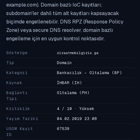
example.com). Domain bazlı IoC kayıtları;
subdomain'ler dahil tüm alt kayıtları kapsayacak
biçimde engellenebilir. DNS RPZ (Response Policy
Zone) veya secure DNS resolver, domain bazlı
engelleme için en uygun kontrol noktasıdır.
Gösterge
ziraatmobilgiris.ga
Tip
Domain
Kategori
Bankacılık - Oltalama
(BP)
Kaynak
İHBAR
(IH)
Bağlantı
Oltalama
(PH)
Tipi
Kritiklik
4 / 10 · Yüksek
Yayım Tarihi
04.02.2019 23:08
USOM Kayıt
67539
ID