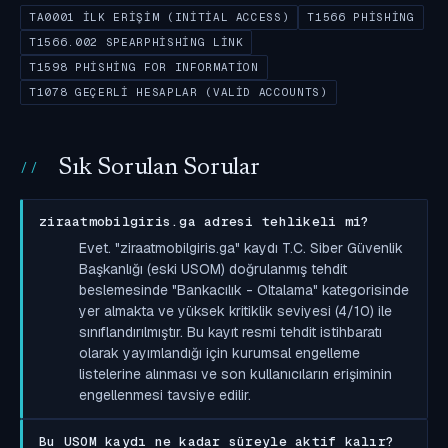
TA0001 İLK ERIŞIM (INITIAL ACCESS)
T1566 PHISHING
T1566.002 SPEARPHISHING LINK
T1598 PHISHING FOR INFORMATION
T1078 GEÇERLI HESAPLAR (VALID ACCOUNTS)
Sık Sorulan Sorular
ziraatmobilgiris.ga adresi tehlikeli mi?
Evet. "ziraatmobilgiris.ga" kaydı T.C. Siber Güvenlik
Başkanlığı (eski USOM) doğrulanmış tehdit
beslemesinde "Bankacılık - Oltalama" kategorisinde
yer almakta ve yüksek kritiklik seviyesi (4/10) ile
sınıflandırılmıştır. Bu kayıt resmi tehdit istihbaratı
olarak yayımlandığı için kurumsal engelleme
listelerine alınması ve son kullanıcıların erişiminin
engellenmesi tavsiye edilir.
Bu USOM kaydı ne kadar süreyle aktif kalır?