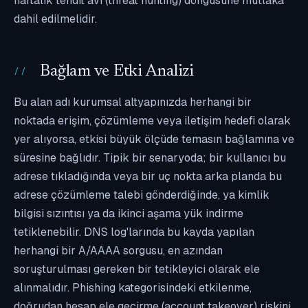
haftalık tehdit avı (threat hunting) döngüsüne mutlaka
dahil edilmelidir.
Bağlam ve Etki Analizi
Bu alan adı kurumsal altyapınızda herhangi bir
noktada erişim, çözümleme veya iletişim hedefi olarak
yer alıyorsa, etkisi büyük ölçüde temasın bağlamına ve
süresine bağlıdır. Tipik bir senaryoda; bir kullanıcı bu
adrese tıkladığında veya bir uç nokta arka planda bu
adrese çözümleme talebi gönderdiğinde, ya kimlik
bilgisi sızıntısı ya da ikinci aşama yük indirme
tetiklenebilir. DNS log'larında bu kayda yapılan
herhangi bir A/AAAA sorgusu, en azından
soruşturulması gereken bir tetikleyici olarak ele
alınmalıdır. Phishing kategorisindeki etkilenme,
doğrudan hesap ele geçirme (account takeover) riskini