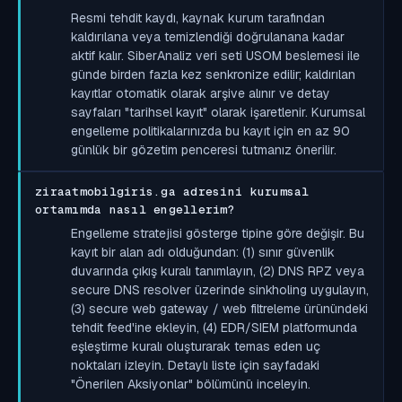
Resmi tehdit kaydı, kaynak kurum tarafından
kaldırılana veya temizlendiği doğrulanana kadar
aktif kalır. SiberAnaliz veri seti USOM beslemesi ile
günde birden fazla kez senkronize edilir; kaldırılan
kayıtlar otomatik olarak arşive alınır ve detay
sayfaları "tarihsel kayıt" olarak işaretlenir. Kurumsal
engelleme politikalarınızda bu kayıt için en az 90
günlük bir gözetim penceresi tutmanız önerilir.
ziraatmobilgiris.ga adresini kurumsal
ortamımda nasıl engellerim?
Engelleme stratejisi gösterge tipine göre değişir. Bu
kayıt bir alan adı olduğundan: (1) sınır güvenlik
duvarında çıkış kuralı tanımlayın, (2) DNS RPZ veya
secure DNS resolver üzerinde sinkholing uygulayın,
(3) secure web gateway / web filtreleme ürünündeki
tehdit feed'ine ekleyin, (4) EDR/SIEM platformunda
eşleştirme kuralı oluşturarak temas eden uç
noktaları izleyin. Detaylı liste için sayfadaki
"Önerilen Aksiyonlar" bölümünü inceleyin.