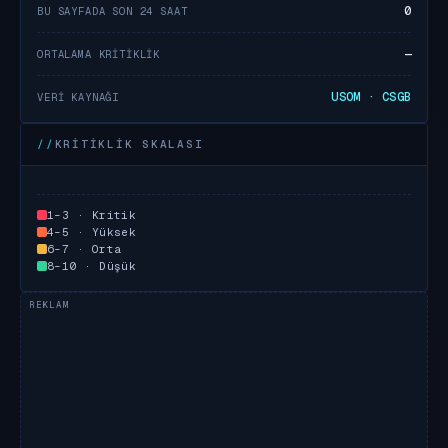
0
BU SAYFADA SON 24 SAAT
—
ORTALAMA KRITIKLIK
USOM · CSGB
VERI KAYNAĞI
KRITIKLIK SKALASI
1–3 · Kritik
4–5 · Yüksek
6–7 · Orta
8–10 · Düşük