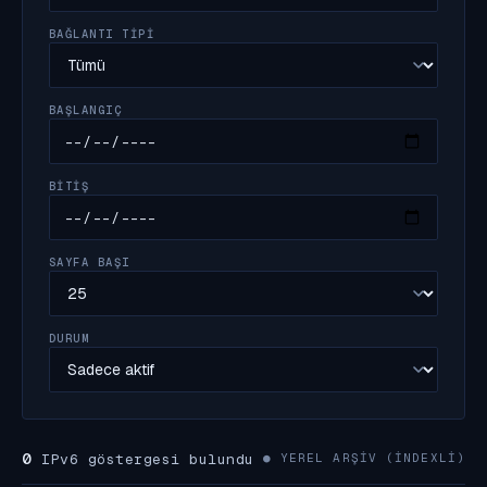
BAĞLANTI TIPI
BAŞLANGIÇ
BITIŞ
SAYFA BAŞI
DURUM
0
IPv6 göstergesi bulundu
● YEREL ARŞIV (INDEXLI)