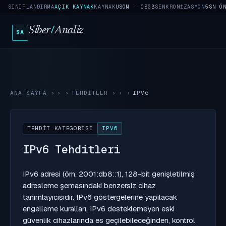
SINIFLANDIRMA
AÇIK KAYNAK
KAYNAK
USOM · CSGB
SENKRONIZASYON
5SN Ö
Siber
/
Analiz
SA
ANA SAYFA
›
TEHDITLER
›
IPV6
TEHDIT KATEGORISI
IPV6
IPv6 Tehditleri
IPv6 adresi (örn. 2001:db8::1), 128-bit genişletilmiş
adresleme şemasındaki benzersiz cihaz
tanımlayıcısıdır. IPv6 göstergelerine yapılacak
engelleme kuralları, IPv6 desteklemeyen eski
güvenlik cihazlarında es geçilebileceğinden, kontrol