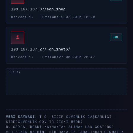
108.167.137.37/eonlineg
Bankacılık - Oltalama
19.07.2016 18:26
1
URL
108.167.137.27/~onlinet6/
Bankacılık - Oltalama
27.06.2016 20:47
VERI KAYNAĞI:
T.C. SIBER GÜVENLIK BAŞKANLIĞI —
SIBERGUVENLIK.GOV.TR
(ESKI USOM)
BU SAYFA, RESMI KAYNAKTAN ALINAN HAM GÖSTERGE
VERISININ ÜZERINE SIBERANALIZ TARAFINDAN OTOMATIK