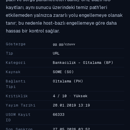
kayıtları, aynı sunucu üzerindeki temiz path'leri
etkilemeden yalnızca zararlı yolu engellemeye olanak
tanır; bu nedenle host-bazlı engellemeye göre daha
hassas bir kontrol sağlar.
Gösterge
gg.gg/czuvv
Tip
URL
Kategori
Bankacılık - Oltalama
(BP)
Kaynak
SOME
(SO)
Bağlantı
Oltalama
(PH)
Tipi
Kritiklik
4 / 10 · Yüksek
Yayım Tarihi
28.01.2019 13:19
USOM Kayıt
66333
ID
Son Senkron
27.05.2026 03:52