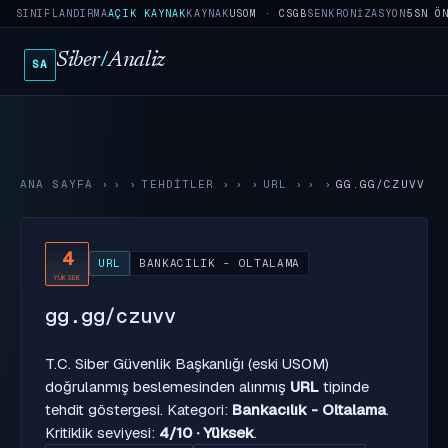
SINIFLANDIRMA
AÇIK KAYNAK
KAYNAK
USOM · CSGB
SENKRONIZASYON
5SN Ö
Siber
/
Analiz
SA
ANA SAYFA
›
TEHDITLER
›
URL
›
GG.GG/CZUVV
4
URL
BANKACILIK - OLTALAMA
YÜKSEK
gg.gg/czuvv
T.C. Siber Güvenlik Başkanlığı (eski USOM)
doğrulanmış beslemesinden alınmış
URL
tipinde
tehdit göstergesi. Kategori:
Bankacılık - Oltalama
.
Kritiklik seviyesi:
4/10 · Yüksek
.