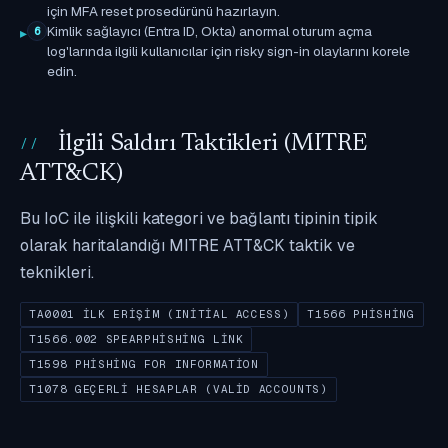
için MFA reset prosedürünü hazırlayın.
Kimlik sağlayıcı (Entra ID, Okta) anormal oturum açma
6
log'larında ilgili kullanıcılar için risky sign-in olaylarını korele
edin.
İlgili Saldırı Taktikleri (MITRE
ATT&CK)
Bu IoC ile ilişkili kategori ve bağlantı tipinin tipik
olarak haritalandığı MITRE ATT&CK taktik ve
teknikleri.
TA0001 İLK ERIŞIM (INITIAL ACCESS)
T1566 PHISHING
T1566.002 SPEARPHISHING LINK
T1598 PHISHING FOR INFORMATION
T1078 GEÇERLI HESAPLAR (VALID ACCOUNTS)