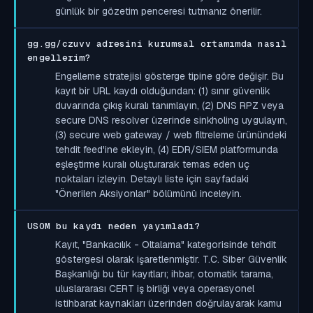
günlük bir gözetim penceresi tutmanız önerilir.
gg.gg/czuvv adresini kurumsal ortamımda nasıl
engellerim?
Engelleme stratejisi gösterge tipine göre değişir. Bu
kayıt bir URL kaydı olduğundan: (1) sınır güvenlik
duvarında çıkış kuralı tanımlayın, (2) DNS RPZ veya
secure DNS resolver üzerinde sinkholing uygulayın,
(3) secure web gateway / web filtreleme ürünündeki
tehdit feed'ine ekleyin, (4) EDR/SIEM platformunda
eşleştirme kuralı oluşturarak temas eden uç
noktaları izleyin. Detaylı liste için sayfadaki
"Önerilen Aksiyonlar" bölümünü inceleyin.
USOM bu kaydı neden yayımladı?
Kayıt, "Bankacılık - Oltalama" kategorisinde tehdit
göstergesi olarak işaretlenmiştir. T.C. Siber Güvenlik
Başkanlığı bu tür kayıtları; ihbar, otomatik tarama,
uluslararası CERT iş birliği veya operasyonel
istihbarat kaynakları üzerinden doğrulayarak kamu