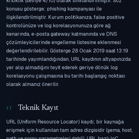
kritiklik (seviye 4/10) olarak sınıflandırılmıştır. Söz
konusu gösterge; phishing kampanyası ile
ilişkilendirilmiştir. Kurum politikanıza, false positive
kontrolünüze ve log korelasyonunuza göre ağ
kenarında, e-posta gateway katmanında ve DNS
çözümleyicilerinde engelleme listesine eklenmesi
değerlendirilebilir. Gösterge 28 Ocak 2019 saat 13:19
tarihinde yayımlandığından, URL kaydının altyapınızda
yer alıp almadığını teyit ederek geriye dönük log
korelasyonu çalışmasına bu tarihi başlangıç noktası
olarak almanız önerilir.
Teknik Kayıt
URL (Uniform Resource Locator) kaydı; bir kaynağa
erişmek için kullanılan tam adres dizgisidir (şema, host,
path ve sorgu parametreleri dahil). URL bazlı IoC