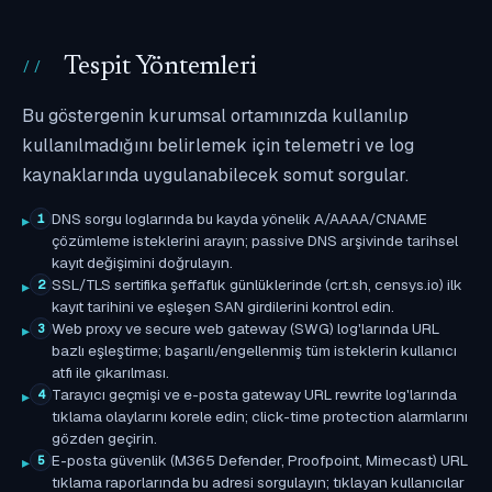
Tespit Yöntemleri
Bu göstergenin kurumsal ortamınızda kullanılıp
kullanılmadığını belirlemek için telemetri ve log
kaynaklarında uygulanabilecek somut sorgular.
DNS sorgu loglarında bu kayda yönelik A/AAAA/CNAME
1
çözümleme isteklerini arayın; passive DNS arşivinde tarihsel
kayıt değişimini doğrulayın.
SSL/TLS sertifika şeffaflık günlüklerinde (crt.sh, censys.io) ilk
2
kayıt tarihini ve eşleşen SAN girdilerini kontrol edin.
Web proxy ve secure web gateway (SWG) log'larında URL
3
bazlı eşleştirme; başarılı/engellenmiş tüm isteklerin kullanıcı
atfı ile çıkarılması.
Tarayıcı geçmişi ve e-posta gateway URL rewrite log'larında
4
tıklama olaylarını korele edin; click-time protection alarmlarını
gözden geçirin.
E-posta güvenlik (M365 Defender, Proofpoint, Mimecast) URL
5
tıklama raporlarında bu adresi sorgulayın; tıklayan kullanıcılar