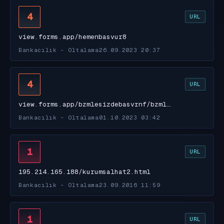
4
URL
view.forms.app/hemenbasvur8
Bankacılık - Oltalama
26.09.2023 20:37
4
URL
view.forms.app/bzmlesizdebasvrnf/bzml…
Bankacılık - Oltalama
01.10.2023 03:42
1
URL
195.214.165.188/kurumsalhat2.html
Bankacılık - Oltalama
23.09.2016 11:59
1
URL