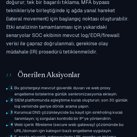
doğurur; tek bir başarılı tıklama, MFA bypass
teknikleriyle birleştiğinde iç ağda yanal hareket
(lateral movement) için başlangıç noktası oluşturabilir.
Etki analizinin tamamlanması için yukarıdaki
senaryolar SOC ekibinin mevcut log/EDR/firewall
verisi ile çapraz doğrulanmalı, gerekirse olay
müdahale (IR) prosedürü tetiklenmelidir.
Önerilen Aksiyonlar
Bu göstergeyi mevcut güvenlik duvarı ve web proxy
1
engelleme listelerine günlük senkronizasyonla ekleyin.
SIEM platformunda eşleştirme kuralı oluşturun; son 30 günlük
2
log verisinde geriye dönük arama yapın.
Kurumsal DNS çözümleyicide bu kayıt için sinkholing kuralı
3
tanımlayın; iç sorguları kontrollü bir IP'ye yönlendirin.
Web içerik filtreleme (secure web gateway) çözümünde bu
4
URL/domain için kategori bazlı engelleme uygulayın.
E-posta güvenlik gateway'inde URL rewrite ve tıklama-
5