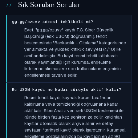
Sık Sorulan Sorular
gg.gg/czuvv adresi tehlikeli mi?
Evet. "gg.gg/czuvv" kaydı T.C. Siber Güvenlik
Başkanlığı (eski USOM) doğrulanmış tehdit
beslemesinde "Bankacılık - Oltalama" kategorisinde
yer almakta ve yüksek kritiklik seviyesi (4/10) ile
sınıflandırılmıştır. Bu kayıt resmi tehdit istihbaratı
olarak yayımlandığı için kurumsal engelleme
listelerine alınması ve son kullanıcıların erişiminin
engellenmesi tavsiye edilir.
Bu USOM kaydı ne kadar süreyle aktif kalır?
Resmi tehdit kaydı, kaynak kurum tarafından
kaldırılana veya temizlendiği doğrulanana kadar
aktif kalır. SiberAnaliz veri seti USOM beslemesi ile
günde birden fazla kez senkronize edilir; kaldırılan
kayıtlar otomatik olarak arşive alınır ve detay
sayfaları "tarihsel kayıt" olarak işaretlenir. Kurumsal
engelleme politikalarınızda bu kayıt için en az 90