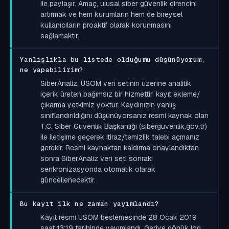
ile paylaşır. Amaç, ulusal siber güvenlik direncini
artırmak ve hem kurumların hem de bireysel
kullanıcıların proaktif olarak korunmasını
sağlamaktır.
Yanlışlıkla bu listede olduğumu düşünüyorum,
ne yapabilirim?
SiberAnaliz, USOM veri setinin üzerine analitik
içerik üreten bağımsız bir hizmettir; kayıt ekleme/
çıkarma yetkimiz yoktur. Kaydınızın yanlış
sınıflandırıldığını düşünüyorsanız resmi kaynak olan
T.C. Siber Güvenlik Başkanlığı (siberguvenlik.gov.tr)
ile iletişime geçerek itiraz/temizlik talebi açmanız
gerekir. Resmi kaynaktan kaldırma onaylandıktan
sonra SiberAnaliz veri seti sonraki
senkronizasyonda otomatik olarak
güncellenecektir.
Bu kayıt ilk ne zaman yayımlandı?
Kayıt resmi USOM beslemesinde 28 Ocak 2019
saat 13:19 tarihinde yayımlandı. Geriye dönük log