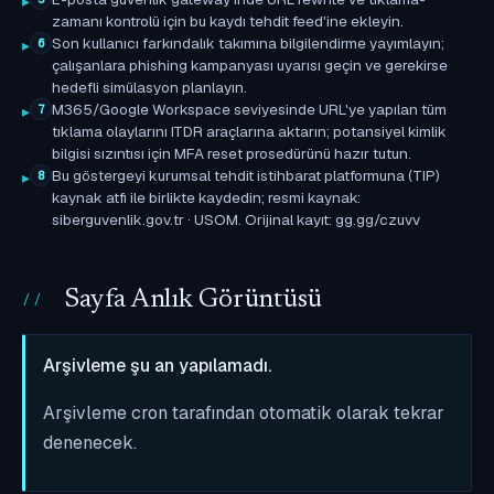
zamanı kontrolü için bu kaydı tehdit feed'ine ekleyin.
Son kullanıcı farkındalık takımına bilgilendirme yayımlayın;
6
çalışanlara phishing kampanyası uyarısı geçin ve gerekirse
hedefli simülasyon planlayın.
M365/Google Workspace seviyesinde URL'ye yapılan tüm
7
tıklama olaylarını ITDR araçlarına aktarın; potansiyel kimlik
bilgisi sızıntısı için MFA reset prosedürünü hazır tutun.
Bu göstergeyi kurumsal tehdit istihbarat platformuna (TIP)
8
kaynak atfı ile birlikte kaydedin; resmi kaynak:
siberguvenlik.gov.tr · USOM. Orijinal kayıt: gg.gg/czuvv
Sayfa Anlık Görüntüsü
Arşivleme şu an yapılamadı.
Arşivleme cron tarafından otomatik olarak tekrar
denenecek.