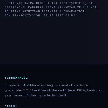
ÜRETILMIŞ KATMA DEĞERLI ANALITIK IÇERIK IÇERIR.
OPERASYONEL KARARLAR RESMI KAYNAKTAN VE KURUMSAL
POLITIKALARINIZDAN BAĞIMSIZ ALINMAMALIDIR.
SON SENKRONIZASYON: 27.05.2026 03:52
SIBERANALIZ
Türkiye tehdit istihbaratı için bağımsız analiz konsolu. Tüm
göstergeler T.C. Siber Güvenlik Başkanlığı (eski USOM) tarafından
yayımlanan doğrulanmış verilerden türetilir.
KEŞFET